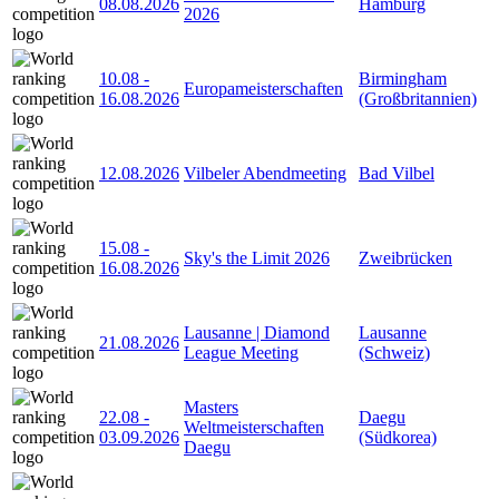
08.08.2026
Hamburg
2026
10.08
-
Birmingham
Europameisterschaften
16.08.2026
(Großbritannien)
12.08.2026
Vilbeler Abendmeeting
Bad Vilbel
15.08
-
Sky's the Limit 2026
Zweibrücken
16.08.2026
Lausanne | Diamond
Lausanne
21.08.2026
League Meeting
(Schweiz)
Masters
22.08
-
Daegu
Weltmeisterschaften
03.09.2026
(Südkorea)
Daegu