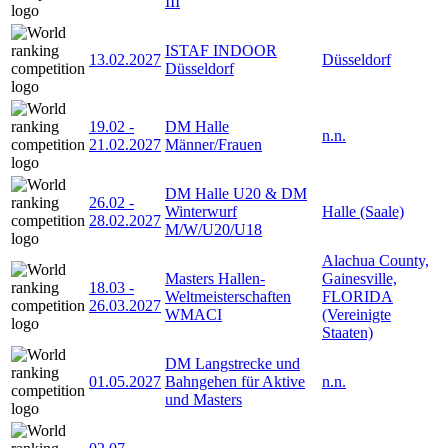
III
ISTAF INDOOR
13.02.2027
Düsseldorf
Düsseldorf
19.02
-
DM Halle
n.n.
21.02.2027
Männer/Frauen
DM Halle U20 & DM
26.02
-
Winterwurf
Halle (Saale)
28.02.2027
M/W/U20/U18
Alachua County,
Masters Hallen-
Gainesville,
18.03
-
Weltmeisterschaften
FLORIDA
26.03.2027
WMACI
(Vereinigte
Staaten)
DM Langstrecke und
01.05.2027
Bahngehen für Aktive
n.n.
und Masters