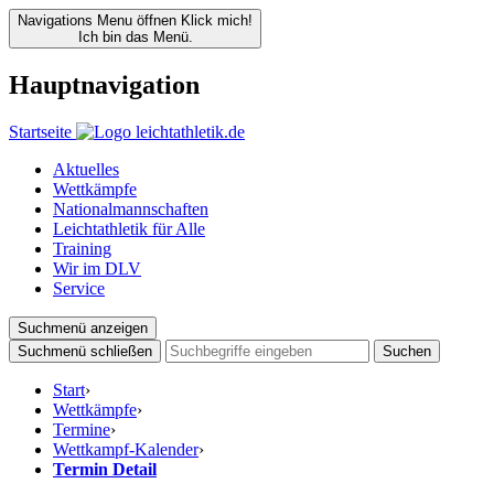
Navigations Menu öffnen
Klick mich!
Ich bin das Menü.
Hauptnavigation
Startseite
Aktuelles
Wettkämpfe
Nationalmannschaften
Leichtathletik für Alle
Training
Wir im DLV
Service
Suchmenü anzeigen
Suchmenü schließen
Suchen
Start
›
Wettkämpfe
›
Termine
›
Wettkampf-Kalender
›
Termin Detail