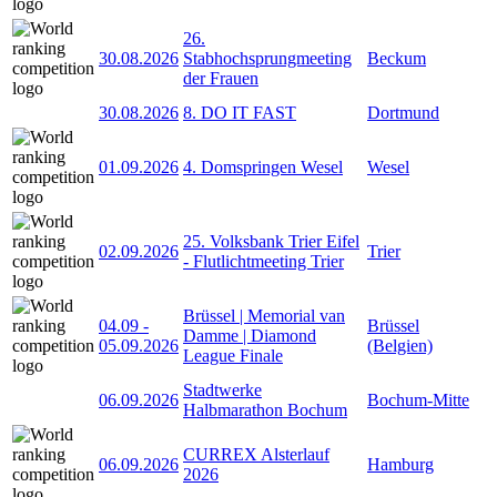
26.
30.08.2026
Stabhochsprungmeeting
Beckum
der Frauen
30.08.2026
8. DO IT FAST
Dortmund
01.09.2026
4. Domspringen Wesel
Wesel
25. Volksbank Trier Eifel
02.09.2026
Trier
- Flutlichtmeeting Trier
Brüssel | Memorial van
04.09
-
Brüssel
Damme | Diamond
05.09.2026
(Belgien)
League Finale
Stadtwerke
06.09.2026
Bochum-Mitte
Halbmarathon Bochum
CURREX Alsterlauf
06.09.2026
Hamburg
2026