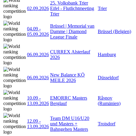
25. Volksbank Trier
02.09.2026
Eifel - Flutlichtmeeting
Trier
Trier
Brüssel | Memorial van
04.09
-
Damme | Diamond
Brüssel (Belgien)
05.09.2026
League Finale
CURREX Alsterlauf
06.09.2026
Hamburg
2026
New Balance KÖ
06.09.2026
Düsseldorf
MEILE 2026
10.09
-
EMORRC Masters
Râșnov
13.09.2026
Berglauf
(Rumänien)
Team DM U16/U20
12.09
-
und Masters +
Troisdorf
13.09.2026
Bahngehen Masters