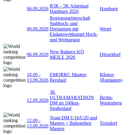
R5K - 5K Alsterlauf
06.09.2026
Hamburg
Hamburg 2026
Regionsmeisterschaft
Stabhoch- und
06.09.2026
Dreisprung mit
Wesel
Einlagewettkampf Hoch-
und Weitsprung
New Balance KÖ
06.09.2026
Düsseldorf
MEILE 2026
10.09
-
EMORRC Masters
Râșnov
13.09.2026
Berglauf
(Rumänien)
38.
ULTRAMARATHON
Berlin-
12.09.2026
DM im 100km-
Wartenberg
Straßenlauf
Team DM U16/U20 und
12.09
-
Masters + Bahngehen
Troisdorf
13.09.2026
Masters