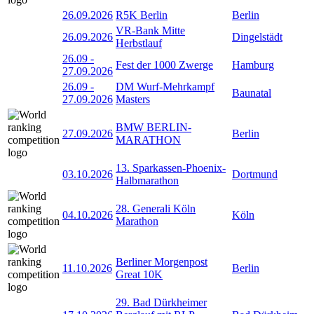
26.09.2026
R5K Berlin
Berlin
VR-Bank Mitte
26.09.2026
Dingelstädt
Herbstlauf
26.09
-
Fest der 1000 Zwerge
Hamburg
27.09.2026
26.09
-
DM Wurf-Mehrkampf
Baunatal
27.09.2026
Masters
BMW BERLIN-
27.09.2026
Berlin
MARATHON
13. Sparkassen-Phoenix-
03.10.2026
Dortmund
Halbmarathon
28. Generali Köln
04.10.2026
Köln
Marathon
Berliner Morgenpost
11.10.2026
Berlin
Great 10K
29. Bad Dürkheimer