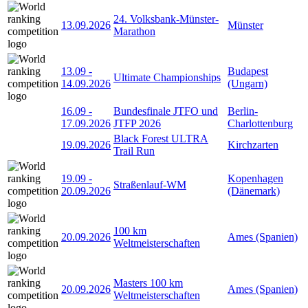
24. Volksbank-Münster-
13.09.2026
Münster
Marathon
13.09
-
Budapest
Ultimate Championships
14.09.2026
(Ungarn)
16.09
-
Bundesfinale JTFO und
Berlin-
17.09.2026
JTFP 2026
Charlottenburg
Black Forest ULTRA
19.09.2026
Kirchzarten
Trail Run
19.09
-
Kopenhagen
Straßenlauf-WM
20.09.2026
(Dänemark)
100 km
20.09.2026
Ames (Spanien)
Weltmeisterschaften
Masters 100 km
20.09.2026
Ames (Spanien)
Weltmeisterschaften