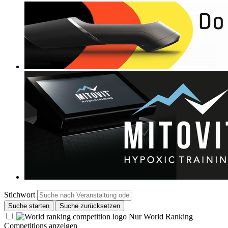
Stichwort
Suche starten
Suche zurücksetzen
Nur World Ranking
Competitions anzeigen