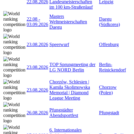
22.08.2026
Landesmeisterschaften
Leipzig
im 100 km-Straßenlauf
Masters
22.08
-
Daegu
Weltmeisterschaften
03.09.2026
(Südkorea)
Daegu
23.08.2026
Speerwurf
Offenburg
TOP Sprungmeeting der
Berlin-
23.08.2026
LG NORD Berlin
Reinickendorf
Chorzów, Schlesien |
Kamila Skolimowska
Chorzow
23.08.2026
Memorial | Diamond
(Polen)
League Meeting
Pfungstädter
26.08.2026
Pfungstadt
Abendsportfest
6. Internationales