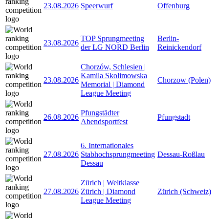
23.08.2026
Speerwurf
Offenburg
TOP Sprungmeeting
Berlin-
23.08.2026
der LG NORD Berlin
Reinickendorf
Chorzów, Schlesien |
Kamila Skolimowska
23.08.2026
Chorzow (Polen)
Memorial | Diamond
League Meeting
Pfungstädter
26.08.2026
Pfungstadt
Abendsportfest
6. Internationales
27.08.2026
Stabhochsprungmeeting
Dessau-Roßlau
Dessau
Zürich | Weltklasse
27.08.2026
Zürich | Diamond
Zürich (Schweiz)
League Meeting