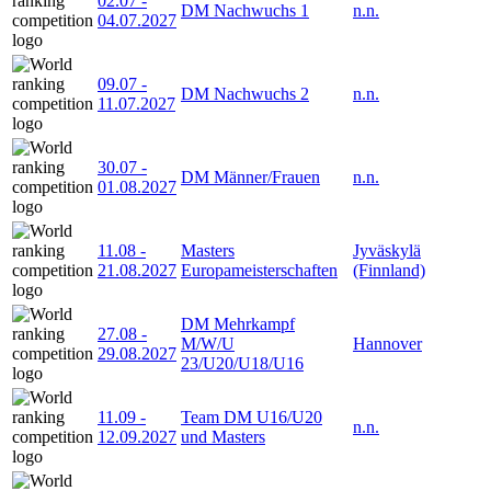
02.07
-
DM Nachwuchs 1
n.n.
04.07.2027
09.07
-
DM Nachwuchs 2
n.n.
11.07.2027
30.07
-
DM Männer/Frauen
n.n.
01.08.2027
11.08
-
Masters
Jyväskylä
21.08.2027
Europameisterschaften
(Finnland)
DM Mehrkampf
27.08
-
M/W/U
Hannover
29.08.2027
23/U20/U18/U16
11.09
-
Team DM U16/U20
n.n.
12.09.2027
und Masters