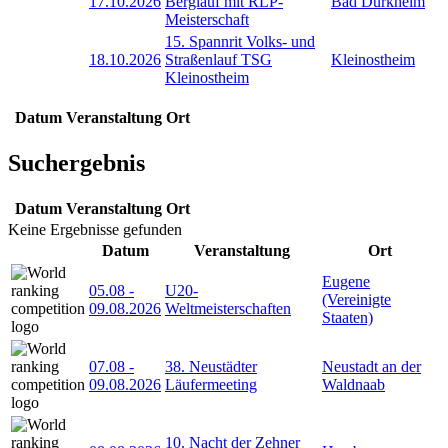
17.10.2026
Berglauf mit RLP-
Bad Dürkheim
Meisterschaft
15. Spannrit Volks- und
18.10.2026
Straßenlauf TSG
Kleinostheim
Kleinostheim
Datum
Veranstaltung
Ort
Suchergebnis
Datum
Veranstaltung
Ort
Keine Ergebnisse gefunden
Datum
Veranstaltung
Ort
Eugene
05.08
-
U20-
(Vereinigte
09.08.2026
Weltmeisterschaften
Staaten)
07.08
-
38. Neustädter
Neustadt an der
09.08.2026
Läufermeeting
Waldnaab
10. Nacht der Zehner