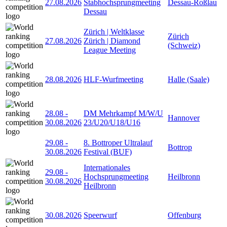
27.08.2026
Stabhochsprungmeeting
Dessau-Roßlau
Dessau
Zürich | Weltklasse
Zürich
27.08.2026
Zürich | Diamond
(Schweiz)
League Meeting
28.08.2026
HLF-Wurfmeeting
Halle (Saale)
28.08
-
DM Mehrkampf M/W/U
Hannover
30.08.2026
23/U20/U18/U16
29.08
-
8. Bottroper Ultralauf
Bottrop
30.08.2026
Festival (BUF)
Internationales
29.08
-
Hochsprungmeeting
Heilbronn
30.08.2026
Heilbronn
30.08.2026
Speerwurf
Offenburg