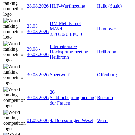
28.08.2026
HLF-Wurfmeeting
Halle (Saale)
DM Mehrkampf
28.08
-
M/W/U
Hannover
30.08.2026
23/U20/U18/U16
Internationales
29.08
-
Hochsprungmeeting
Heilbronn
30.08.2026
Heilbronn
30.08.2026
Speerwurf
Offenburg
26.
30.08.2026
Stabhochsprungmeeting
Beckum
der Frauen
01.09.2026
4. Domspringen Wesel
Wesel