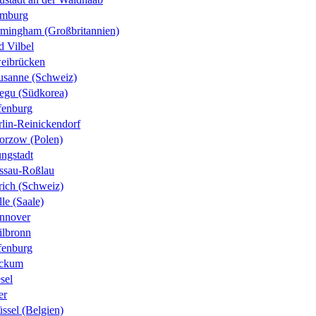
mburg
rmingham (Großbritannien)
d Vilbel
eibrücken
usanne (Schweiz)
egu (Südkorea)
fenburg
rlin-Reinickendorf
orzow (Polen)
ungstadt
ssau-Roßlau
rich (Schweiz)
le (Saale)
nnover
ilbronn
fenburg
ckum
sel
er
ssel (Belgien)