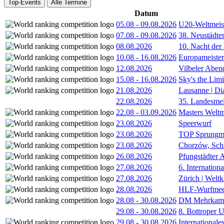
Top-Events
Alle Termine
Datum
05.08
-
09.08.2026
U20-Weltmeist
07.08
-
09.08.2026
38. Neustädte
08.08.2026
10. Nacht der
10.08
-
16.08.2026
Europameister
12.08.2026
Vilbeler Aben
15.08
-
16.08.2026
Sky's the Lim
21.08.2026
Lausanne | D
22.08.2026
35. Landesmei
22.08
-
03.09.2026
Masters Weltm
23.08.2026
Speerwurf
23.08.2026
TOP Sprungm
23.08.2026
Chorzów, Sch
26.08.2026
Pfungstädter 
27.08.2026
6. Internatio
27.08.2026
Zürich | Welt
28.08.2026
HLF-Wurfmee
28.08
-
30.08.2026
DM Mehrkamp
29.08
-
30.08.2026
8. Bottroper U
29.08
-
30.08.2026
International