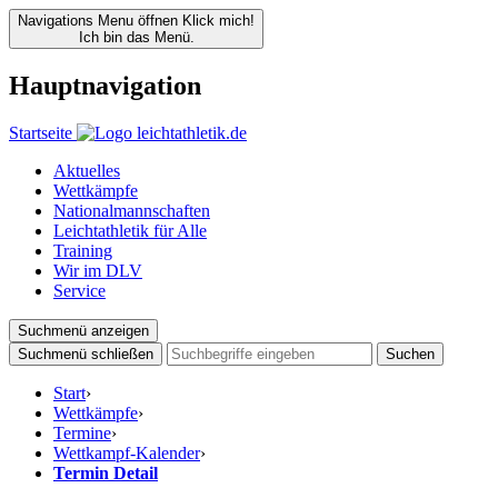
Navigations Menu öffnen
Klick mich!
Ich bin das Menü.
Hauptnavigation
Startseite
Aktuelles
Wettkämpfe
Nationalmannschaften
Leichtathletik für Alle
Training
Wir im DLV
Service
Suchmenü anzeigen
Suchmenü schließen
Suchen
Start
›
Wettkämpfe
›
Termine
›
Wettkampf-Kalender
›
Termin Detail