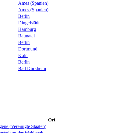
Ames (Spanien)
Ames (Spanien)
Berlin
Dingelstädt
Hamburg
Baunatal
Berlin
Dortmund
Köln
Berlin
Bad Dürkheim
Ort
ene (Vereinigte Staaten)
ustadt an der Waldnaab