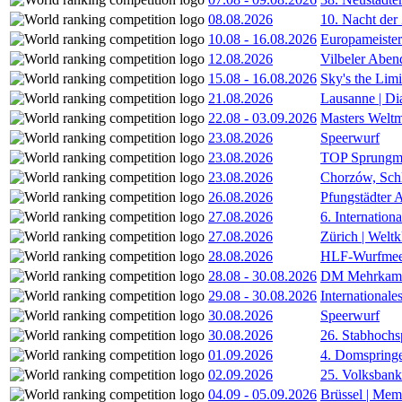
08.08.2026
10. Nacht der
10.08
-
16.08.2026
Europameister
12.08.2026
Vilbeler Aben
15.08
-
16.08.2026
Sky's the Lim
21.08.2026
Lausanne | D
22.08
-
03.09.2026
Masters Weltm
23.08.2026
Speerwurf
23.08.2026
TOP Sprungm
23.08.2026
Chorzów, Sch
26.08.2026
Pfungstädter 
27.08.2026
6. Internatio
27.08.2026
Zürich | Welt
28.08.2026
HLF-Wurfmee
28.08
-
30.08.2026
DM Mehrkamp
29.08
-
30.08.2026
International
30.08.2026
Speerwurf
30.08.2026
26. Stabhochs
01.09.2026
4. Domspring
02.09.2026
25. Volksbank 
04.09
-
05.09.2026
Brüssel | Mem