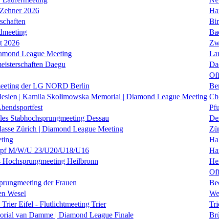
 Zehner 2026
Ha
schaften
Bi
dmeeting
Ba
it 2026
Zw
iamond League Meeting
La
eisterschaften Daegu
Da
Of
eeting der LG NORD Berlin
Be
lesien | Kamila Skolimowska Memorial | Diamond League Meeting
Ch
Abendsportfest
Pf
nales Stabhochsprungmeeting Dessau
De
klasse Zürich | Diamond League Meeting
Zü
ting
Hal
f M/W/U 23/U20/U18/U16
Ha
es Hochsprungmeeting Heilbronn
He
Of
prungmeeting der Frauen
Be
en Wesel
We
Trier Eifel - Flutlichtmeeting Trier
Tri
orial van Damme | Diamond League Finale
Brü