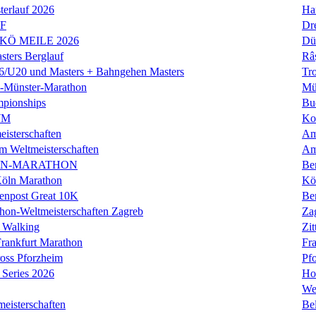
erlauf 2026
Ha
LF
Dr
 KÖ MEILE 2026
Dü
ers Berglauf
Râ
U20 und Masters + Bahngehen Masters
Tro
k-Münster-Marathon
Mü
mpionships
Bu
WM
Ko
isterschaften
Am
m Weltmeisterschaften
Am
IN-MARATHON
Ber
Köln Marathon
Kö
enpost Great 10K
Ber
hon-Weltmeisterschaften Zagreb
Za
 Walking
Zit
rankfurt Marathon
Fra
oss Pforzheim
Pf
Series 2026
Ho
We
eisterschaften
Bel