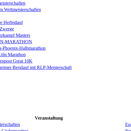
isterschaften
m Weltmeisterschaften
e Herbstlauf
 Zwerge
rkampf Masters
IN-MARATHON
en-Phoenix-Halbmarathon
Köln Marathon
enpost Great 10K
eimer Berglauf mit RLP-Meisterschaft
Veranstaltung
erschaften
Eug
r Läufermeeting
Ne