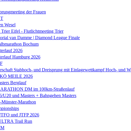
prungmeeting der Frauen
ST
en Wesel
Trier Eifel - Flutlichtmeeting Trier
orial van Damme | Diamond League Finale
albmarathon Bochum
erlauf 2026
terlauf Hamburg 2026
LF
rschaft Stabhoch- und Dreisprung mit Einlagewettkampf Hoch- und W
 KÖ MEILE 2026
ers Berglauf
ARATHON DM im 100km-Straßenlauf
U20 und Masters + Bahngehen Masters
k-Münster-Marathon
mpionships
 JTFO und JTFP 2026
 ULTRA Trail Run
WM