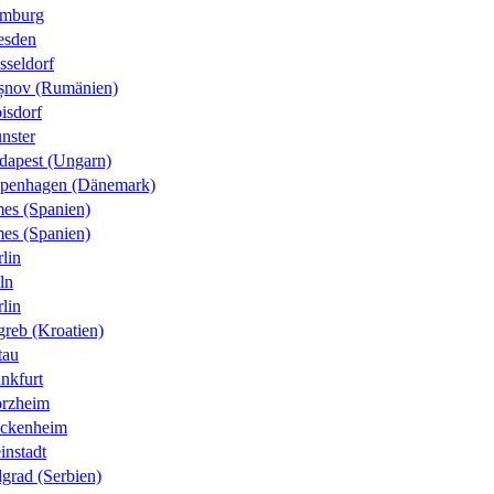
mburg
esden
sseldorf
șnov (Rumänien)
isdorf
nster
dapest (Ungarn)
penhagen (Dänemark)
es (Spanien)
es (Spanien)
lin
ln
lin
greb (Kroatien)
tau
nkfurt
orzheim
ckenheim
instadt
grad (Serbien)