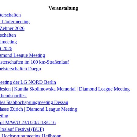
Veranstaltung
erschaften
r Läufermeeting
 Zehner 2026
schaften
dmeeting
it 2026
iamond League Meeting
sterschaften im 100 km-Straßenlauf
eisterschaften Daegu
eeting der LG NORD Berlin
lesien | Kamila Skolimowska Memorial | Diamond League Meeting
Abendsportfest
nales Stabhochsprungmeeting Dessau
klasse Zürich | Diamond League Meeting
ting
f M/W/U 23/U20/U18/U16
ltralauf Festival (BUF)
es Hochsprungmeeting Heilbronn