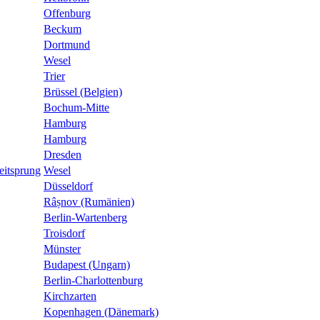
Offenburg
Beckum
Dortmund
Wesel
Trier
Brüssel (Belgien)
Bochum-Mitte
Hamburg
Hamburg
Dresden
eitsprung
Wesel
Düsseldorf
Râșnov (Rumänien)
Berlin-Wartenberg
Troisdorf
Münster
Budapest (Ungarn)
Berlin-Charlottenburg
Kirchzarten
Kopenhagen (Dänemark)