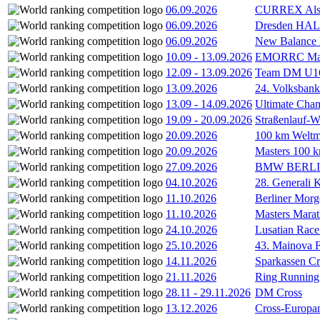
06.09.2026
CURREX Alst
06.09.2026
Dresden HA
06.09.2026
New Balance
10.09
-
13.09.2026
EMORRC Mast
12.09
-
13.09.2026
Team DM U16/
13.09.2026
24. Volksban
13.09
-
14.09.2026
Ultimate Cha
19.09
-
20.09.2026
Straßenlauf-
20.09.2026
100 km Weltme
20.09.2026
Masters 100 k
27.09.2026
BMW BERL
04.10.2026
28. Generali 
11.10.2026
Berliner Morg
11.10.2026
Masters Marat
24.10.2026
Lusatian Race
25.10.2026
43. Mainova F
14.11.2026
Sparkassen Cr
21.11.2026
Ring Running 
28.11
-
29.11.2026
DM Cross
13.12.2026
Cross-Europam