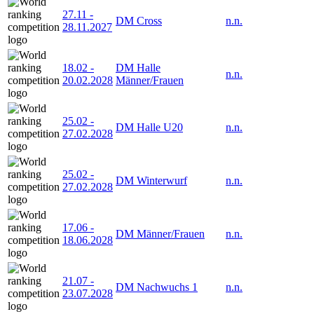
27.11
-
DM Cross
n.n.
28.11.2027
18.02
-
DM Halle
n.n.
20.02.2028
Männer/Frauen
25.02
-
DM Halle U20
n.n.
27.02.2028
25.02
-
DM Winterwurf
n.n.
27.02.2028
17.06
-
DM Männer/Frauen
n.n.
18.06.2028
21.07
-
DM Nachwuchs 1
n.n.
23.07.2028