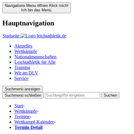
Navigations Menu öffnen
Klick mich!
Ich bin das Menü.
Hauptnavigation
Startseite
Aktuelles
Wettkämpfe
Nationalmannschaften
Leichtathletik für Alle
Training
Wir im DLV
Service
Suchmenü anzeigen
Suchmenü schließen
Suchen
Start
›
Wettkämpfe
›
Termine
›
Wettkampf-Kalender
›
Termin Detail