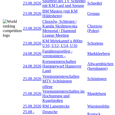
Sportfest des TV Scheeßel
23.08.2026
Scheeßel
mit KM Lauf und Sprung
BM Masters (mit KM
23.08.2026
Gronau
Hildesheim)
Chorzów, Schlesien |
Kamila Skolimowska
Chorzow
23.08.2026
Memorial | Diamond
(Polen)
League Meeting
KM Mehrkampf u 800m
23.08.2026
Schortens
U10, U12, U14, U16
Familiensportfest -
24.08.2026
Markkleeberg
vereinsintern -
Kreismeisterschaften
Altwarmbüchen
24.08.2026
Hammerwurf Hannover
(Isernhagen)
Land
Vereinsmeisterschaften
25.08.2026
Schöningen
MTV Schöningen
offene
Vereinsmeisterschaften im
25.08.2026
Magdeburg
Hochsprung und
Kugelstoßen
25.08.2026
RM Langstrecke
Warsingsfehn
25.08
-
Deutsche
Rostock