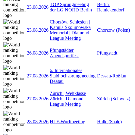
TOP Sprungmeeting
Berlin-
23.08.2026
der LG NORD Berlin
Reinickendorf
Chorzów, Schlesien |
Kamila Skolimowska
23.08.2026
Chorzow (Polen)
Memorial | Diamond
League Meeting
Pfungstädter
26.08.2026
Pfungstadt
Abendsportfest
6. Internationales
27.08.2026
Stabhochsprungmeeting
Dessau-Roßlau
Dessau
Zürich | Weltklasse
27.08.2026
Zürich | Diamond
Zürich (Schweiz)
League Meeting
28.08.2026
HLF-Wurfmeeting
Halle (Saale)