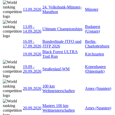
24. Volksbank-Münster-
13.09.2026
Münster
Marathon
13.09
-
Budapest
Ultimate Championships
14.09.2026
(Ungarn)
16.09
-
Bundesfinale JTFO und
Berlin-
17.09.2026
JTFP 2026
Charlottenburg
Black Forest ULTRA
19.09.2026
Kirchzarten
Trail Run
19.09
-
Kopenhagen
Straßenlauf-WM
20.09.2026
(Dänemark)
100 km
20.09.2026
Ames (Spanien)
Weltmeisterschaften
Masters 100 km
20.09.2026
Ames (Spanien)
Weltmeisterschaften