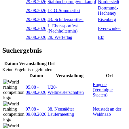
29.08.2026
Stabhochsprungwettkampf
Norderstedt
Dortmund-
29.08.2026
LGO-Sommerfest
Hacheney
29.08.2026
43. Schülersportfest
Eisenberg
1. Eberssportfest
29.08.2026
Everswinkel
(Nachholtermin)
29.08.2026
28. Werfertag
Elz
Suchergebnis
Datum
Veranstaltung
Ort
Keine Ergebnisse gefunden
Datum
Veranstaltung
Ort
Eugene
05.08
-
U20-
(Vereinigte
09.08.2026
Weltmeisterschaften
Staaten)
07.08
-
38. Neustädter
Neustadt an der
09.08.2026
Läufermeeting
Waldnaab