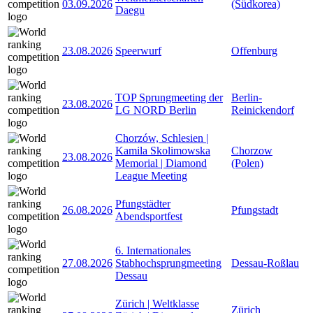
03.09.2026
(Südkorea)
Daegu
23.08.2026
Speerwurf
Offenburg
TOP Sprungmeeting der
Berlin-
23.08.2026
LG NORD Berlin
Reinickendorf
Chorzów, Schlesien |
Kamila Skolimowska
Chorzow
23.08.2026
Memorial | Diamond
(Polen)
League Meeting
Pfungstädter
26.08.2026
Pfungstadt
Abendsportfest
6. Internationales
27.08.2026
Stabhochsprungmeeting
Dessau-Roßlau
Dessau
Zürich | Weltklasse
Zürich