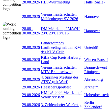
28.08.2026
HLF-Wurfmeeting
Halle (Saale)
Vereinsmeisterschaften
28.08.2026
Hannover
Mühlenberger SV 2026
28.08
-
DM Mehrkampf M/W/U
Hannover
30.08.2026
23/U20/U18/U16
Landesoffenes
29.08.2026
Laufmeeting mit den KM
Unterlüß
des KLV Celle
KiLa-Cup Kreis Harburg-
29.08.2026
Winsen-Borstel
Land
Vereinsmeisterschaften
Braunschweig-
29.08.2026
MTV Braunschweig
Rüningen
4. Springer Meeting des
29.08.2026
Ahrensburg
ATSV (mit Wurf)
29.08.2026
Heesebergsportfest
Jerxheim
KM LA 2026 Mehrkampf
29.08.2026
Hohenlockstedt
Schülerklassen
Berlin-
29.08.2026
3. Zehlendorfer Werfertag
Zehlendorf