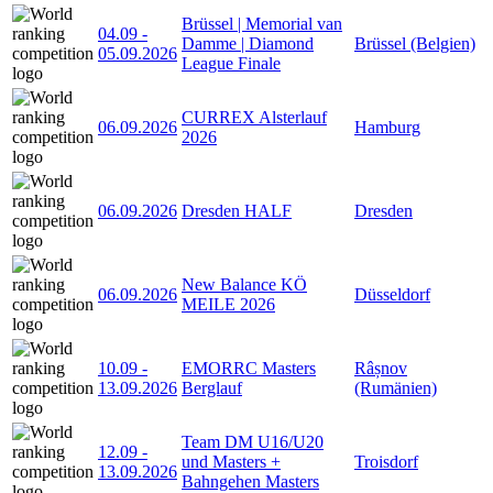
Brüssel | Memorial van
04.09
-
Damme | Diamond
Brüssel (Belgien)
05.09.2026
League Finale
CURREX Alsterlauf
06.09.2026
Hamburg
2026
06.09.2026
Dresden HALF
Dresden
New Balance KÖ
06.09.2026
Düsseldorf
MEILE 2026
10.09
-
EMORRC Masters
Râșnov
13.09.2026
Berglauf
(Rumänien)
Team DM U16/U20
12.09
-
und Masters +
Troisdorf
13.09.2026
Bahngehen Masters