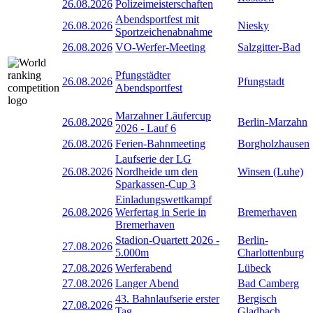
26.08.2026
Polizeimeisterschaften
Abendsportfest mit
26.08.2026
Niesky
Sportzeichenabnahme
26.08.2026
VO-Werfer-Meeting
Salzgitter-Bad
Pfungstädter
26.08.2026
Pfungstadt
Abendsportfest
Marzahner Läufercup
26.08.2026
Berlin-Marzahn
2026 - Lauf 6
26.08.2026
Ferien-Bahnmeeting
Borgholzhausen
Laufserie der LG
26.08.2026
Nordheide um den
Winsen (Luhe)
Sparkassen-Cup 3
Einladungswettkampf
26.08.2026
Werfertag in Serie in
Bremerhaven
Bremerhaven
Stadion-Quartett 2026 -
Berlin-
27.08.2026
5.000m
Charlottenburg
27.08.2026
Werferabend
Lübeck
27.08.2026
Langer Abend
Bad Camberg
43. Bahnlaufserie erster
Bergisch
27.08.2026
Tag
Gladbach