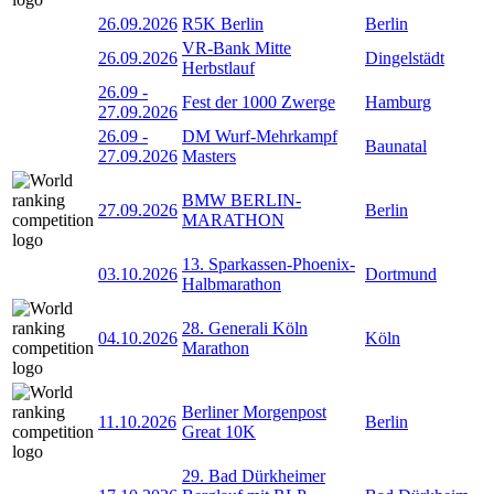
26.09.2026
R5K Berlin
Berlin
VR-Bank Mitte
26.09.2026
Dingelstädt
Herbstlauf
26.09
-
Fest der 1000 Zwerge
Hamburg
27.09.2026
26.09
-
DM Wurf-Mehrkampf
Baunatal
27.09.2026
Masters
BMW BERLIN-
27.09.2026
Berlin
MARATHON
13. Sparkassen-Phoenix-
03.10.2026
Dortmund
Halbmarathon
28. Generali Köln
04.10.2026
Köln
Marathon
Berliner Morgenpost
11.10.2026
Berlin
Great 10K
29. Bad Dürkheimer