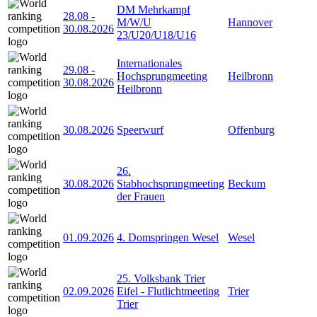
DM Mehrkampf
28.08
-
M/W/U
Hannover
30.08.2026
23/U20/U18/U16
Internationales
29.08
-
Hochsprungmeeting
Heilbronn
30.08.2026
Heilbronn
30.08.2026
Speerwurf
Offenburg
26.
30.08.2026
Stabhochsprungmeeting
Beckum
der Frauen
01.09.2026
4. Domspringen Wesel
Wesel
25. Volksbank Trier
02.09.2026
Eifel - Flutlichtmeeting
Trier
Trier