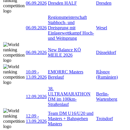
06.09.2026
Dresden HALF
Dresden
Regionsmeisterschaft
Stabhoch- und
06.09.2026
Dreisprung mit
Wesel
Einlagewettkampf Hoch-
und Weitsprung
New Balance KÖ
06.09.2026
Düsseldorf
MEILE 2026
10.09
-
EMORRC Masters
Râșnov
13.09.2026
Berglauf
(Rumänien)
38.
ULTRAMARATHON
Berlin-
12.09.2026
DM im 100km-
Wartenberg
Straßenlauf
Team DM U16/U20 und
12.09
-
Masters + Bahngehen
Troisdorf
13.09.2026
Masters