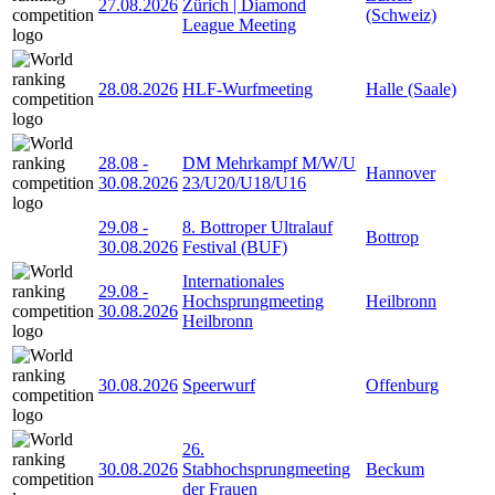
27.08.2026
Zürich | Diamond
(Schweiz)
League Meeting
28.08.2026
HLF-Wurfmeeting
Halle (Saale)
28.08
-
DM Mehrkampf M/W/U
Hannover
30.08.2026
23/U20/U18/U16
29.08
-
8. Bottroper Ultralauf
Bottrop
30.08.2026
Festival (BUF)
Internationales
29.08
-
Hochsprungmeeting
Heilbronn
30.08.2026
Heilbronn
30.08.2026
Speerwurf
Offenburg
26.
30.08.2026
Stabhochsprungmeeting
Beckum
der Frauen