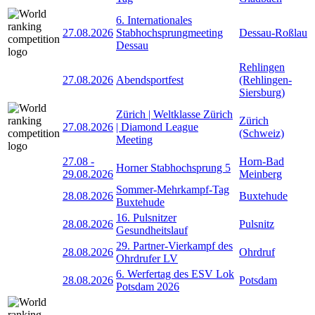
6. Internationales
27.08.2026
Stabhochsprungmeeting
Dessau-Roßlau
Dessau
Rehlingen
27.08.2026
Abendsportfest
(Rehlingen-
Siersburg)
Zürich | Weltklasse Zürich
Zürich
27.08.2026
| Diamond League
(Schweiz)
Meeting
27.08
-
Horn-Bad
Horner Stabhochsprung 5
29.08.2026
Meinberg
Sommer-Mehrkampf-Tag
28.08.2026
Buxtehude
Buxtehude
16. Pulsnitzer
28.08.2026
Pulsnitz
Gesundheitslauf
29. Partner-Vierkampf des
28.08.2026
Ohrdruf
Ohrdrufer LV
6. Werfertag des ESV Lok
28.08.2026
Potsdam
Potsdam 2026