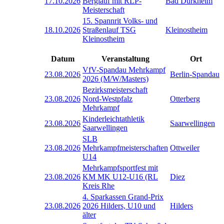
17.10.2026
Berglauf mit RLP-
Bad Dürkheim
Meisterschaft
15. Spannrit Volks- und
18.10.2026
Straßenlauf TSG
Kleinostheim
Kleinostheim
Datum
Veranstaltung
Ort
VfV-Spandau Mehrkampf
23.08.2026
Berlin-Spandau
2026 (M/W/Masters)
Bezirksmeisterschaft
23.08.2026
Nord-Westpfalz
Otterberg
Mehrkampf
Kinderleichtathletik
23.08.2026
Saarwellingen
Saarwellingen
SLB
23.08.2026
Mehrkampfmeisterschaften
Ottweiler
U14
Mehrkampfsportfest mit
23.08.2026
KM MK U12-U16 (RL
Diez
Kreis Rhe
4. Sparkassen Grand-Prix
23.08.2026
2026 Hilders, U10 und
Hilders
älter