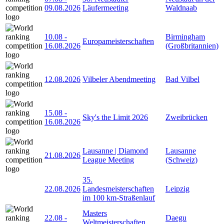
09.08.2026
Läufermeeting
Waldnaab
10.08
-
Birmingham
Europameisterschaften
16.08.2026
(Großbritannien)
12.08.2026
Vilbeler Abendmeeting
Bad Vilbel
15.08
-
Sky's the Limit 2026
Zweibrücken
16.08.2026
Lausanne | Diamond
Lausanne
21.08.2026
League Meeting
(Schweiz)
35.
22.08.2026
Landesmeisterschaften
Leipzig
im 100 km-Straßenlauf
Masters
22.08
-
Daegu
Weltmeisterschaften