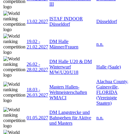
III
ISTAF INDOOR
13.02.2027
Düsseldorf
Düsseldorf
19.02
-
DM Halle
n.n.
21.02.2027
Männer/Frauen
DM Halle U20 & DM
26.02
-
Winterwurf
Halle (Saale)
28.02.2027
M/W/U20/U18
Alachua County,
Masters Hallen-
Gainesville,
18.03
-
Weltmeisterschaften
FLORIDA
26.03.2027
WMACI
(Vereinigte
Staaten)
DM Langstrecke und
01.05.2027
Bahngehen für Aktive
n.n.
und Masters