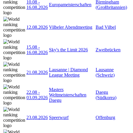
10.08
-
Birmingham
Europameisterschaften
16.08.2026
(Großbritannien)
12.08.2026
Vilbeler Abendmeeting
Bad Vilbel
15.08
-
Sky's the Limit 2026
Zweibrücken
16.08.2026
Lausanne | Diamond
Lausanne
21.08.2026
League Meeting
(Schweiz)
Masters
22.08
-
Daegu
Weltmeisterschaften
03.09.2026
(Südkorea)
Daegu
23.08.2026
Speerwurf
Offenburg