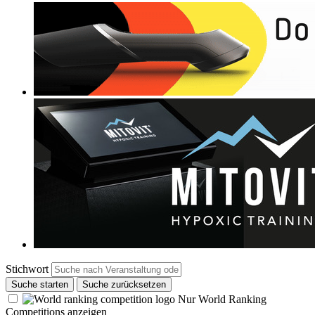
Stichwort
Suche starten
Suche zurücksetzen
Nur World Ranking
Competitions anzeigen