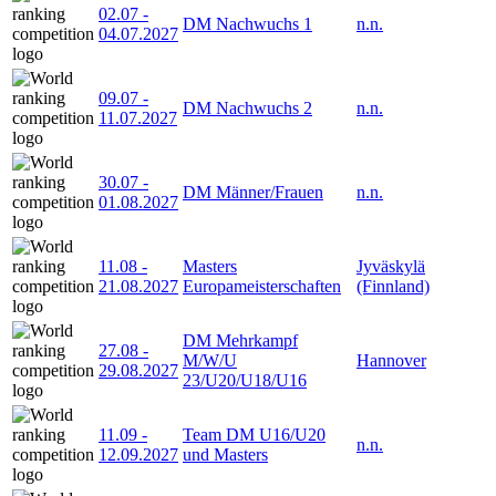
02.07
-
DM Nachwuchs 1
n.n.
04.07.2027
09.07
-
DM Nachwuchs 2
n.n.
11.07.2027
30.07
-
DM Männer/Frauen
n.n.
01.08.2027
11.08
-
Masters
Jyväskylä
21.08.2027
Europameisterschaften
(Finnland)
DM Mehrkampf
27.08
-
M/W/U
Hannover
29.08.2027
23/U20/U18/U16
11.09
-
Team DM U16/U20
n.n.
12.09.2027
und Masters