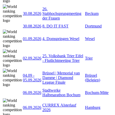
26.
30.08.2026
Stabhochsprungmeeting
Beckum
der Frauen
30.08.2026
8. DO IT FAST
Dortmund
01.09.2026
4. Domspringen Wesel
Wesel
25. Volksbank Trier Eifel
02.09.2026
Trier
- Flutlichtmeeting Trier
Brüssel | Memorial van
04.09
-
Brüssel
Damme | Diamond
05.09.2026
(Belgien)
League Finale
Stadtwerke
06.09.2026
Bochum-Mitte
Halbmarathon Bochum
CURREX Alsterlauf
06.09.2026
Hamburg
2026