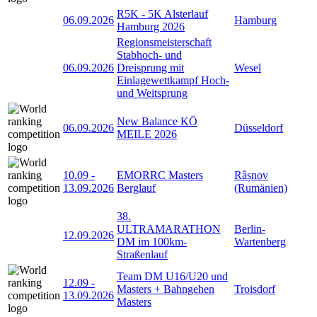
R5K - 5K Alsterlauf
06.09.2026
Hamburg
Hamburg 2026
Regionsmeisterschaft
Stabhoch- und
06.09.2026
Dreisprung mit
Wesel
Einlagewettkampf Hoch-
und Weitsprung
New Balance KÖ
06.09.2026
Düsseldorf
MEILE 2026
10.09
-
EMORRC Masters
Râșnov
13.09.2026
Berglauf
(Rumänien)
38.
ULTRAMARATHON
Berlin-
12.09.2026
DM im 100km-
Wartenberg
Straßenlauf
Team DM U16/U20 und
12.09
-
Masters + Bahngehen
Troisdorf
13.09.2026
Masters