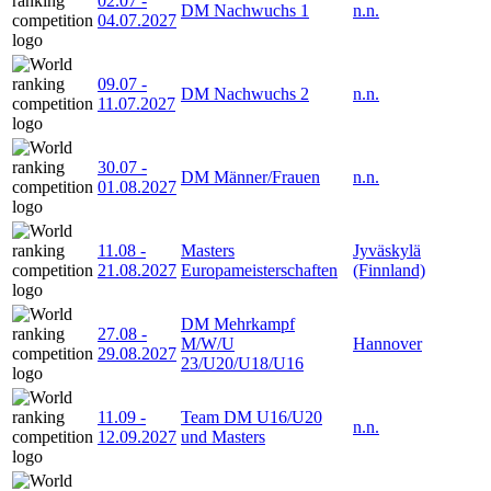
02.07
-
DM Nachwuchs 1
n.n.
04.07.2027
09.07
-
DM Nachwuchs 2
n.n.
11.07.2027
30.07
-
DM Männer/Frauen
n.n.
01.08.2027
11.08
-
Masters
Jyväskylä
21.08.2027
Europameisterschaften
(Finnland)
DM Mehrkampf
27.08
-
M/W/U
Hannover
29.08.2027
23/U20/U18/U16
11.09
-
Team DM U16/U20
n.n.
12.09.2027
und Masters