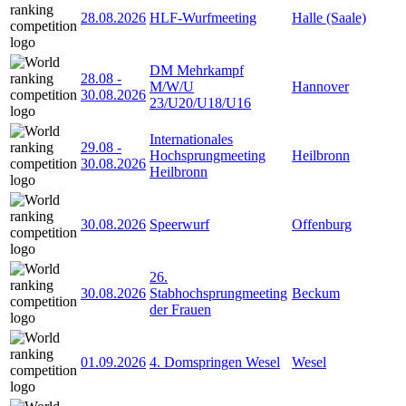
28.08.2026
HLF-Wurfmeeting
Halle (Saale)
DM Mehrkampf
28.08
-
M/W/U
Hannover
30.08.2026
23/U20/U18/U16
Internationales
29.08
-
Hochsprungmeeting
Heilbronn
30.08.2026
Heilbronn
30.08.2026
Speerwurf
Offenburg
26.
30.08.2026
Stabhochsprungmeeting
Beckum
der Frauen
01.09.2026
4. Domspringen Wesel
Wesel