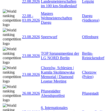
22.08.2026
Landesmeisterschaften
Leipzig
im 100 km-Straßenlauf
Masters
22.08
-
Daegu
Weltmeisterschaften
03.09.2026
(Südkorea)
Daegu
23.08.2026
Speerwurf
Offenburg
TOP Sprungmeeting der
Berlin-
23.08.2026
LG NORD Berlin
Reinickendorf
Chorzów, Schlesien |
Kamila Skolimowska
Chorzow
23.08.2026
Memorial | Diamond
(Polen)
League Meeting
Pfungstädter
26.08.2026
Pfungstadt
Abendsportfest
6. Internationales