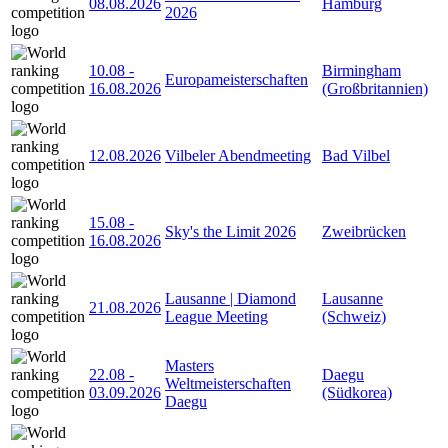
08.08.2026
Hamburg
2026
10.08
-
Birmingham
Europameisterschaften
16.08.2026
(Großbritannien)
12.08.2026
Vilbeler Abendmeeting
Bad Vilbel
15.08
-
Sky's the Limit 2026
Zweibrücken
16.08.2026
Lausanne | Diamond
Lausanne
21.08.2026
League Meeting
(Schweiz)
Masters
22.08
-
Daegu
Weltmeisterschaften
03.09.2026
(Südkorea)
Daegu