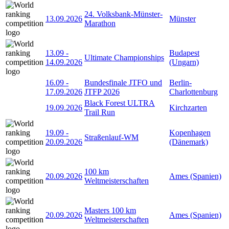
24. Volksbank-Münster-
13.09.2026
Münster
Marathon
13.09
-
Budapest
Ultimate Championships
14.09.2026
(Ungarn)
16.09
-
Bundesfinale JTFO und
Berlin-
17.09.2026
JTFP 2026
Charlottenburg
Black Forest ULTRA
19.09.2026
Kirchzarten
Trail Run
19.09
-
Kopenhagen
Straßenlauf-WM
20.09.2026
(Dänemark)
100 km
20.09.2026
Ames (Spanien)
Weltmeisterschaften
Masters 100 km
20.09.2026
Ames (Spanien)
Weltmeisterschaften