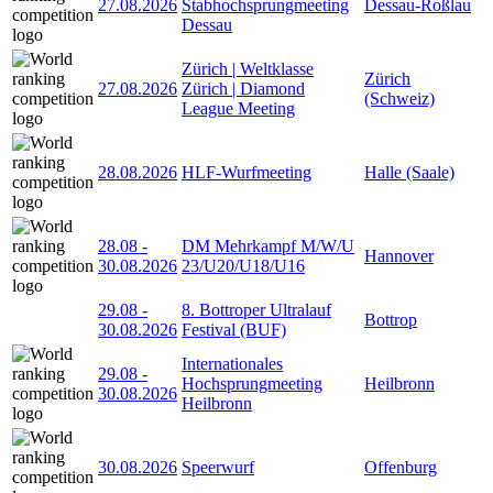
27.08.2026
Stabhochsprungmeeting
Dessau-Roßlau
Dessau
Zürich | Weltklasse
Zürich
27.08.2026
Zürich | Diamond
(Schweiz)
League Meeting
28.08.2026
HLF-Wurfmeeting
Halle (Saale)
28.08
-
DM Mehrkampf M/W/U
Hannover
30.08.2026
23/U20/U18/U16
29.08
-
8. Bottroper Ultralauf
Bottrop
30.08.2026
Festival (BUF)
Internationales
29.08
-
Hochsprungmeeting
Heilbronn
30.08.2026
Heilbronn
30.08.2026
Speerwurf
Offenburg