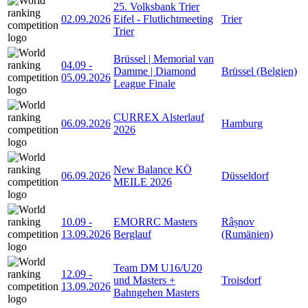
25. Volksbank Trier
02.09.2026
Eifel - Flutlichtmeeting
Trier
Trier
Brüssel | Memorial van
04.09
-
Damme | Diamond
Brüssel (Belgien)
05.09.2026
League Finale
CURREX Alsterlauf
06.09.2026
Hamburg
2026
New Balance KÖ
06.09.2026
Düsseldorf
MEILE 2026
10.09
-
EMORRC Masters
Râșnov
13.09.2026
Berglauf
(Rumänien)
Team DM U16/U20
12.09
-
und Masters +
Troisdorf
13.09.2026
Bahngehen Masters