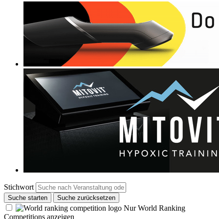
Stichwort
Suche starten
Suche zurücksetzen
Nur World Ranking
Competitions anzeigen