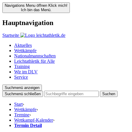
Navigations Menu öffnen
Klick mich!
Ich bin das Menü.
Hauptnavigation
Startseite
Aktuelles
Wettkämpfe
Nationalmannschaften
Leichtathletik für Alle
Training
Wir im DLV
Service
Suchmenü anzeigen
Suchmenü schließen
Suchen
Start
›
Wettkämpfe
›
Termine
›
Wettkampf-Kalender
›
Termin Detail