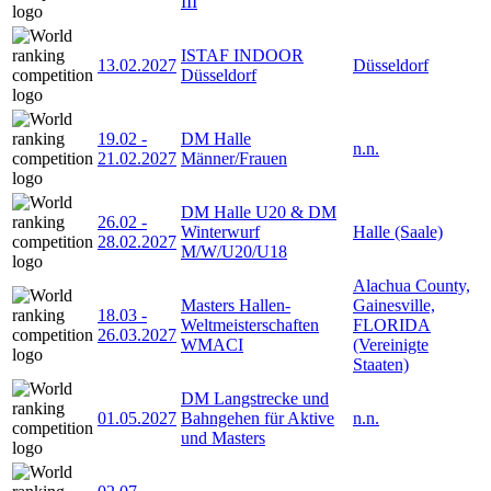
III
ISTAF INDOOR
13.02.2027
Düsseldorf
Düsseldorf
19.02
-
DM Halle
n.n.
21.02.2027
Männer/Frauen
DM Halle U20 & DM
26.02
-
Winterwurf
Halle (Saale)
28.02.2027
M/W/U20/U18
Alachua County,
Masters Hallen-
Gainesville,
18.03
-
Weltmeisterschaften
FLORIDA
26.03.2027
WMACI
(Vereinigte
Staaten)
DM Langstrecke und
01.05.2027
Bahngehen für Aktive
n.n.
und Masters