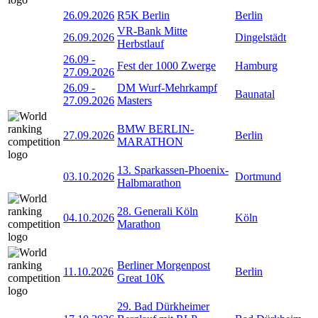
26.09.2026
R5K Berlin
Berlin
VR-Bank Mitte
26.09.2026
Dingelstädt
Herbstlauf
26.09
-
Fest der 1000 Zwerge
Hamburg
27.09.2026
26.09
-
DM Wurf-Mehrkampf
Baunatal
27.09.2026
Masters
BMW BERLIN-
27.09.2026
Berlin
MARATHON
13. Sparkassen-Phoenix-
03.10.2026
Dortmund
Halbmarathon
28. Generali Köln
04.10.2026
Köln
Marathon
Berliner Morgenpost
11.10.2026
Berlin
Great 10K
29. Bad Dürkheimer