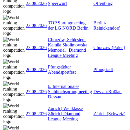
23.08.2026
Speerwurf
Offenburg
TOP Sprungmeeting
Berlin-
23.08.2026
der LG NORD Berlin
Reinickendorf
Chorzów, Schlesien |
Kamila Skolimowska
23.08.2026
Chorzow (Polen)
Memorial | Diamond
League Meeting
Pfungstädter
26.08.2026
Pfungstadt
Abendsportfest
6. Internationales
27.08.2026
Stabhochsprungmeeting
Dessau-Roßlau
Dessau
Zürich | Weltklasse
27.08.2026
Zürich | Diamond
Zürich (Schweiz)
League Meeting