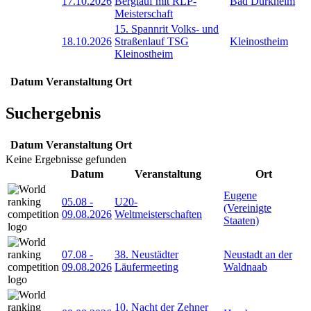
17.10.2026
Berglauf mit RLP-
Bad Dürkheim
Meisterschaft
15. Spannrit Volks- und
18.10.2026
Straßenlauf TSG
Kleinostheim
Kleinostheim
Datum
Veranstaltung
Ort
Suchergebnis
Datum
Veranstaltung
Ort
Keine Ergebnisse gefunden
Datum
Veranstaltung
Ort
Eugene
05.08
-
U20-
(Vereinigte
09.08.2026
Weltmeisterschaften
Staaten)
07.08
-
38. Neustädter
Neustadt an der
09.08.2026
Läufermeeting
Waldnaab
10. Nacht der Zehner