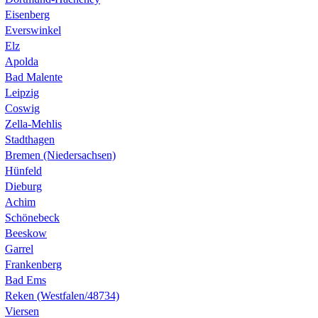
Eisenberg
Everswinkel
Elz
Apolda
Bad Malente
Leipzig
Coswig
Zella-Mehlis
Stadthagen
Bremen (Niedersachsen)
Hünfeld
Dieburg
Achim
Schönebeck
Beeskow
Garrel
Frankenberg
Bad Ems
Reken (Westfalen/48734)
Viersen