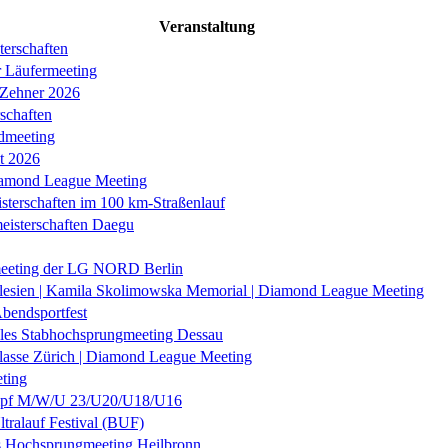
Veranstaltung
erschaften
r Läufermeeting
 Zehner 2026
schaften
dmeeting
it 2026
iamond League Meeting
sterschaften im 100 km-Straßenlauf
eisterschaften Daegu
eeting der LG NORD Berlin
lesien | Kamila Skolimowska Memorial | Diamond League Meeting
Abendsportfest
nales Stabhochsprungmeeting Dessau
klasse Zürich | Diamond League Meeting
ting
f M/W/U 23/U20/U18/U16
ltralauf Festival (BUF)
es Hochsprungmeeting Heilbronn