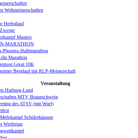
isterschaften
m Weltmeisterschaften
e Herbstlauf
 Zwerge
rkampf Masters
IN-MARATHON
en-Phoenix-Halbmarathon
Köln Marathon
enpost Great 10K
eimer Berglauf mit RLP-Meisterschaft
Veranstaltung
is Harburg-Land
erschaften MTV Braunschweig
eeting des ATSV (mit Wurf)
tfest
ehrkampf Schülerklassen
er Werfertag
ngwettkampf
est