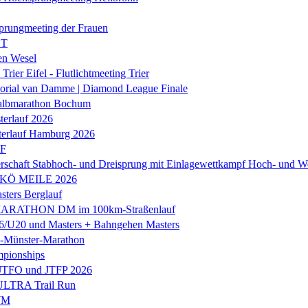
prungmeeting der Frauen
ST
en Wesel
Trier Eifel - Flutlichtmeeting Trier
orial van Damme | Diamond League Finale
albmarathon Bochum
erlauf 2026
terlauf Hamburg 2026
LF
rschaft Stabhoch- und Dreisprung mit Einlagewettkampf Hoch- und W
 KÖ MEILE 2026
ers Berglauf
ARATHON DM im 100km-Straßenlauf
U20 und Masters + Bahngehen Masters
k-Münster-Marathon
mpionships
 JTFO und JTFP 2026
 ULTRA Trail Run
WM