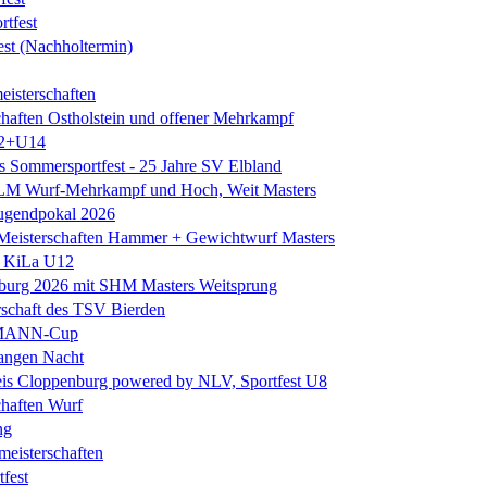
rtfest
est (Nachholtermin)
eisterschaften
chaften Ostholstein und offener Mehrkampf
2+U14
es Sommersportfest - 25 Jahre SV Elbland
 LM Wurf-Mehrkampf und Hoch, Weit Masters
Jugendpokal 2026
isterschaften Hammer + Gewichtwurf Masters
e KiLa U12
eburg 2026 mit SHM Masters Weitsprung
rschaft des TSV Bierden
MANN-Cup
langen Nacht
is Cloppenburg powered by NLV, Sportfest U8
chaften Wurf
ng
eisterschaften
tfest