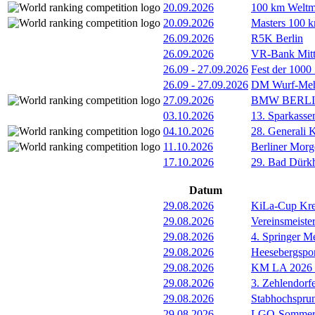
20.09.2026
100 km Weltme
20.09.2026
Masters 100 k
26.09.2026
R5K Berlin
26.09.2026
VR-Bank Mitt
26.09
-
27.09.2026
Fest der 1000
26.09
-
27.09.2026
DM Wurf-Meh
27.09.2026
BMW BERL
03.10.2026
13. Sparkass
04.10.2026
28. Generali 
11.10.2026
Berliner Morg
17.10.2026
29. Bad Dürkh
Datum
29.08.2026
KiLa-Cup Kre
29.08.2026
Vereinsmeist
29.08.2026
4. Springer M
29.08.2026
Heesebergspor
29.08.2026
KM LA 2026 M
29.08.2026
3. Zehlendorf
29.08.2026
Stabhochspru
29.08.2026
LGO-Sommerf