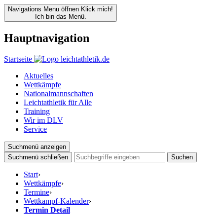
Navigations Menu öffnen
Klick mich!
Ich bin das Menü.
Hauptnavigation
Startseite
Aktuelles
Wettkämpfe
Nationalmannschaften
Leichtathletik für Alle
Training
Wir im DLV
Service
Suchmenü anzeigen
Suchmenü schließen
Suchen
Start
›
Wettkämpfe
›
Termine
›
Wettkampf-Kalender
›
Termin Detail