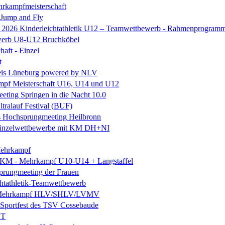
rkampfmeisterschaft
 Jump and Fly
e 2026 Kinderleichtathletik U12 – Teamwettbewerb - Rahmenprogram
erb U8-U12 Bruchköbel
haft - Einzel
t
is Lüneburg powered by NLV
mpf Meisterschaft U16, U14 und U12
ting Springen in die Nacht 10.0
ltralauf Festival (BUF)
es Hochsprungmeeting Heilbronn
. Einzelwettbewerbe mit KM DH+NI
ehrkampf
 KM - Mehrkampf U10-U14 + Langstaffel
prungmeeting der Frauen
chtathletik-Teamwettbewerb
 Mehrkampf HLV/SHLV/LVMV
k-Sportfest des TSV Cossebaude
ST