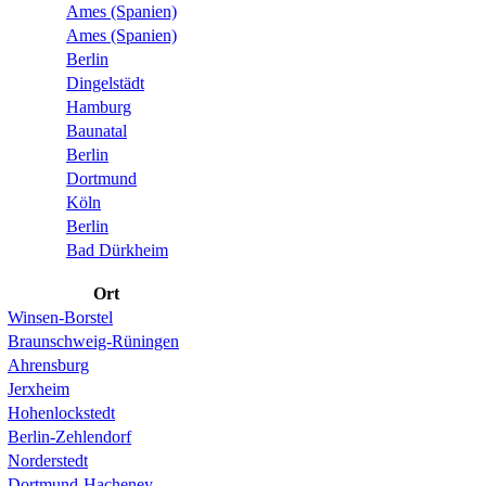
Ames (Spanien)
Ames (Spanien)
Berlin
Dingelstädt
Hamburg
Baunatal
Berlin
Dortmund
Köln
Berlin
Bad Dürkheim
Ort
Winsen-Borstel
Braunschweig-Rüningen
Ahrensburg
Jerxheim
Hohenlockstedt
Berlin-Zehlendorf
Norderstedt
Dortmund-Hacheney