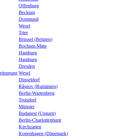
Offenburg
Beckum
Dortmund
Wesel
Trier
Brüssel (Belgien)
Bochum-Mitte
Hamburg
Hamburg
Dresden
eitsprung
Wesel
Düsseldorf
Râșnov (Rumänien)
Berlin-Wartenberg
Troisdorf
Münster
Budapest (Ungarn)
Berlin-Charlottenburg
Kirchzarten
Kopenhagen (Dänemark)