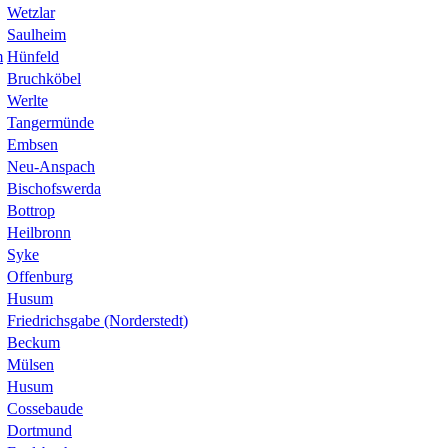
Wetzlar
Saulheim
m
Hünfeld
Bruchköbel
Werlte
Tangermünde
Embsen
Neu-Anspach
Bischofswerda
Bottrop
Heilbronn
Syke
Offenburg
Husum
Friedrichsgabe (Norderstedt)
Beckum
Mülsen
Husum
Cossebaude
Dortmund