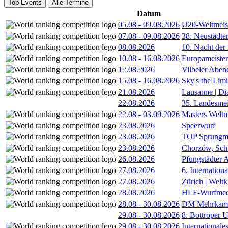
Top-Events
Alle Termine
Datum
05.08
-
09.08.2026
U20-Weltmeist
07.08
-
09.08.2026
38. Neustädte
08.08.2026
10. Nacht der
10.08
-
16.08.2026
Europameister
12.08.2026
Vilbeler Aben
15.08
-
16.08.2026
Sky's the Lim
21.08.2026
Lausanne | D
22.08.2026
35. Landesmei
22.08
-
03.09.2026
Masters Weltm
23.08.2026
Speerwurf
23.08.2026
TOP Sprungm
23.08.2026
Chorzów, Sch
26.08.2026
Pfungstädter 
27.08.2026
6. Internatio
27.08.2026
Zürich | Welt
28.08.2026
HLF-Wurfmee
28.08
-
30.08.2026
DM Mehrkamp
29.08
-
30.08.2026
8. Bottroper U
29.08
-
30.08.2026
International