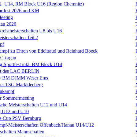
+U14, RM Block U16 (Region Chemnitz)
ortfest 2026 und KM
eeting
gau 2026
kreismeisterschaften U8 bis U16
isterschaften Teil 2
pf
kampf zu Ehren von Edeltraud und Reinhard Boeck
6 Torgau
rig-Sportfest inkl. BM Block U14
est des LAC BERLIN
BM DJMM Weser Ems
 der TSG Markkleeberg
hnkampf
r Sommermeeting
sche Meisterschaften U12 und U14
g U12 und U10
ke-Cup PSV Bernburg
mpf-Meisterschaften Offenbach/Hanau U14/U12
schaften Mannschaften