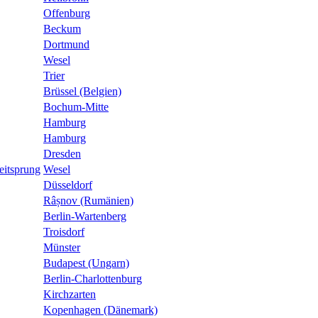
Offenburg
Beckum
Dortmund
Wesel
Trier
Brüssel (Belgien)
Bochum-Mitte
Hamburg
Hamburg
Dresden
eitsprung
Wesel
Düsseldorf
Râșnov (Rumänien)
Berlin-Wartenberg
Troisdorf
Münster
Budapest (Ungarn)
Berlin-Charlottenburg
Kirchzarten
Kopenhagen (Dänemark)