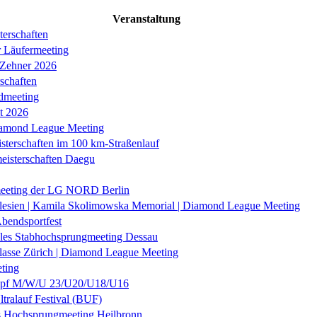
Veranstaltung
erschaften
r Läufermeeting
 Zehner 2026
schaften
dmeeting
it 2026
iamond League Meeting
sterschaften im 100 km-Straßenlauf
eisterschaften Daegu
eeting der LG NORD Berlin
lesien | Kamila Skolimowska Memorial | Diamond League Meeting
Abendsportfest
nales Stabhochsprungmeeting Dessau
klasse Zürich | Diamond League Meeting
ting
f M/W/U 23/U20/U18/U16
ltralauf Festival (BUF)
es Hochsprungmeeting Heilbronn