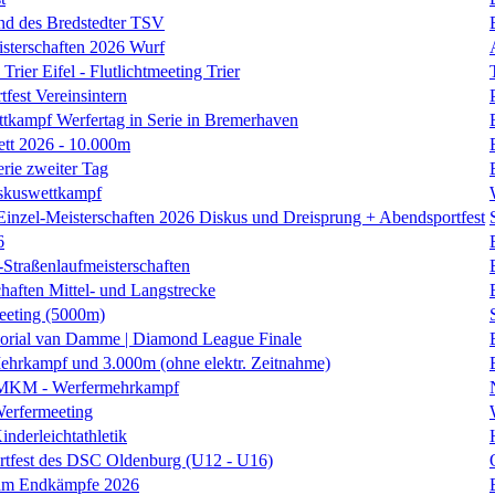
nd des Bredstedter TSV
isterschaften 2026 Wurf
Trier Eifel - Flutlichtmeeting Trier
fest Vereinsintern
tkampf Werfertag in Serie in Bremerhaven
ett 2026 - 10.000m
erie zweiter Tag
skuswettkampf
Einzel-Meisterschaften 2026 Diskus und Dreisprung + Abendsportfest
6
traßenlaufmeisterschaften
haften Mittel- und Langstrecke
eting (5000m)
orial van Damme | Diamond League Finale
hrkampf und 3.000m (ohne elektr. Zeitnahme)
 MKM - Werfermehrkampf
erfermeeting
nderleichtathletik
rtfest des DSC Oldenburg (U12 - U16)
am Endkämpfe 2026