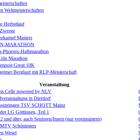
isterschaften
m Weltmeisterschaften
e Herbstlauf
 Zwerge
rkampf Masters
IN-MARATHON
en-Phoenix-Halbmarathon
Köln Marathon
enpost Great 10K
eimer Berglauf mit RLP-Meisterschaft
Veranstaltung
is Celle powered by NLV
eranstaltung in Dierdorf
hsspringen TSV SCHOTT Mainz
 der LG Göttingen, Teil 1
und älter, auch Senioren/Innen (nur vereinsintern)
s MTV Schöningen
en Wesel
t