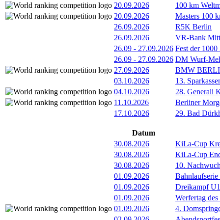
20.09.2026
100 km Weltme
20.09.2026
Masters 100 k
26.09.2026
R5K Berlin
26.09.2026
VR-Bank Mitt
26.09
-
27.09.2026
Fest der 1000
26.09
-
27.09.2026
DM Wurf-Meh
27.09.2026
BMW BERL
03.10.2026
13. Sparkass
04.10.2026
28. Generali 
11.10.2026
Berliner Morg
17.10.2026
29. Bad Dürkh
Datum
30.08.2026
KiLa-Cup Kre
30.08.2026
KiLa-Cup Endv
30.08.2026
10. Nachwuc
01.09.2026
Bahnlaufserie
01.09.2026
Dreikampf U12 
01.09.2026
Werfertag de
01.09.2026
4. Domspring
02.09.2026
Abendsportfes