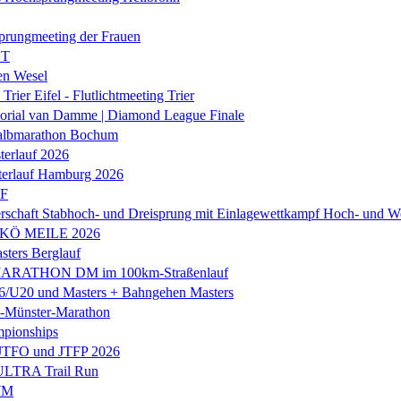
prungmeeting der Frauen
ST
en Wesel
Trier Eifel - Flutlichtmeeting Trier
orial van Damme | Diamond League Finale
albmarathon Bochum
erlauf 2026
terlauf Hamburg 2026
LF
rschaft Stabhoch- und Dreisprung mit Einlagewettkampf Hoch- und W
 KÖ MEILE 2026
ers Berglauf
ARATHON DM im 100km-Straßenlauf
U20 und Masters + Bahngehen Masters
k-Münster-Marathon
mpionships
 JTFO und JTFP 2026
 ULTRA Trail Run
WM