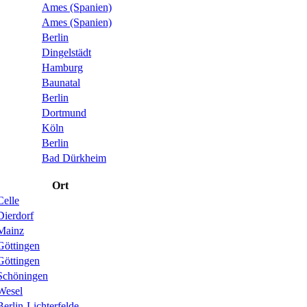
Ames (Spanien)
Ames (Spanien)
Berlin
Dingelstädt
Hamburg
Baunatal
Berlin
Dortmund
Köln
Berlin
Bad Dürkheim
Ort
Celle
Dierdorf
Mainz
Göttingen
Göttingen
Schöningen
Wesel
Berlin-Lichterfelde