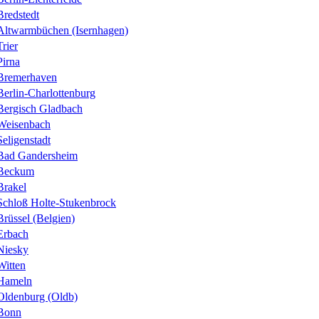
Bredstedt
Altwarmbüchen (Isernhagen)
Trier
Pirna
Bremerhaven
Berlin-Charlottenburg
Bergisch Gladbach
Weisenbach
Seligenstadt
Bad Gandersheim
Beckum
Brakel
Schloß Holte-Stukenbrock
Brüssel (Belgien)
Erbach
Niesky
Witten
Hameln
Oldenburg (Oldb)
Bonn