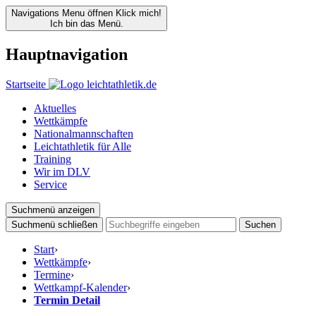
Navigations Menu öffnen
Klick mich!
Ich bin das Menü.
Hauptnavigation
Startseite
Aktuelles
Wettkämpfe
Nationalmannschaften
Leichtathletik für Alle
Training
Wir im DLV
Service
Suchmenü anzeigen
Suchmenü schließen
Suchen
Start
›
Wettkämpfe
›
Termine
›
Wettkampf-Kalender
›
Termin Detail