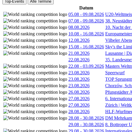
Top-Events
Alle Termine
Datum
05.08
-
09.08.2026
U20-Weltmeist
07.08
-
09.08.2026
38. Neustädte
08.08.2026
10. Nacht der
10.08
-
16.08.2026
Europameister
12.08.2026
Vilbeler Aben
15.08
-
16.08.2026
Sky's the Lim
21.08.2026
Lausanne | D
22.08.2026
35. Landesmei
22.08
-
03.09.2026
Masters Weltm
23.08.2026
Speerwurf
23.08.2026
TOP Sprungm
23.08.2026
Chorzów, Sch
26.08.2026
Pfungstädter 
27.08.2026
6. Internatio
27.08.2026
Zürich | Welt
28.08.2026
HLF-Wurfmee
28.08
-
30.08.2026
DM Mehrkamp
29.08
-
30.08.2026
8. Bottroper U
29.08
-
30.08.2026
International