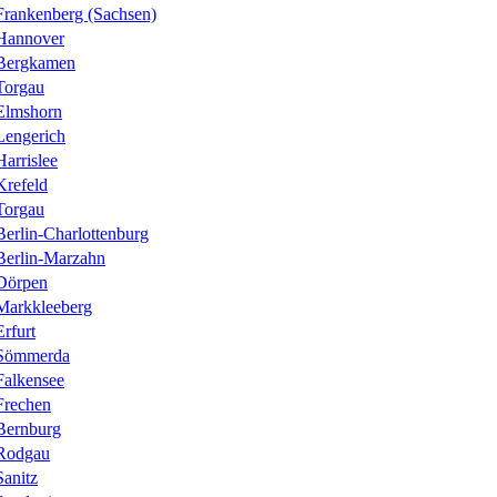
Frankenberg (Sachsen)
Hannover
Bergkamen
Torgau
Elmshorn
Lengerich
Harrislee
Krefeld
Torgau
Berlin-Charlottenburg
Berlin-Marzahn
Dörpen
Markkleeberg
Erfurt
Sömmerda
Falkensee
Frechen
Bernburg
Rodgau
Sanitz