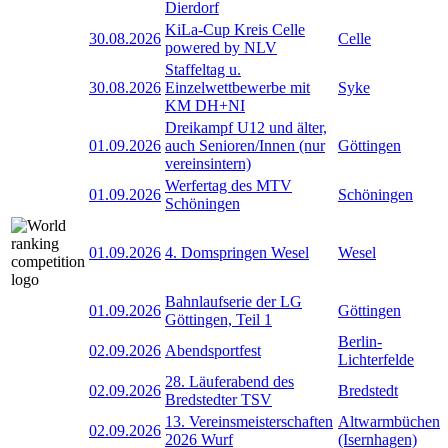
Dierdorf
KiLa-Cup Kreis Celle
30.08.2026
Celle
powered by NLV
Staffeltag u.
30.08.2026
Einzelwettbewerbe mit
Syke
KM DH+NI
Dreikampf U12 und älter,
01.09.2026
auch Senioren/Innen (nur
Göttingen
vereinsintern)
Werfertag des MTV
01.09.2026
Schöningen
Schöningen
01.09.2026
4. Domspringen Wesel
Wesel
Bahnlaufserie der LG
01.09.2026
Göttingen
Göttingen, Teil 1
Berlin-
02.09.2026
Abendsportfest
Lichterfelde
28. Läuferabend des
02.09.2026
Bredstedt
Bredstedter TSV
13. Vereinsmeisterschaften
Altwarmbüchen
02.09.2026
2026 Wurf
(Isernhagen)