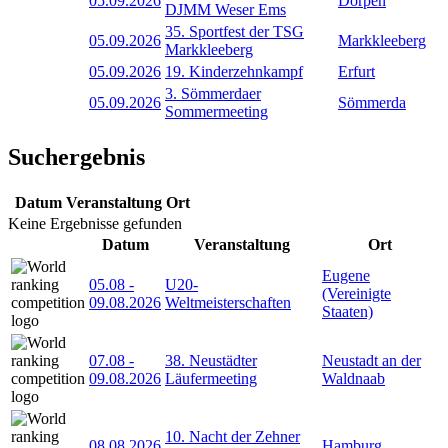
05.09.2026
Dörpen
DJMM Weser Ems
35. Sportfest der TSG
05.09.2026
Markkleeberg
Markkleeberg
05.09.2026
19. Kinderzehnkampf
Erfurt
3. Sömmerdaer
05.09.2026
Sömmerda
Sommermeeting
Suchergebnis
Datum
Veranstaltung
Ort
Keine Ergebnisse gefunden
Datum
Veranstaltung
Ort
Eugene
05.08
-
U20-
(Vereinigte
09.08.2026
Weltmeisterschaften
Staaten)
07.08
-
38. Neustädter
Neustadt an der
09.08.2026
Läufermeeting
Waldnaab
10. Nacht der Zehner
08.08.2026
Hamburg