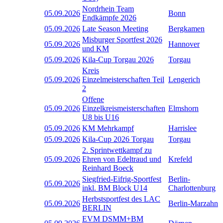
Nordrhein Team
05.09.2026
Bonn
Endkämpfe 2026
05.09.2026
Late Season Meeting
Bergkamen
Misburger Sportfest 2026
05.09.2026
Hannover
und KM
05.09.2026
Kila-Cup Torgau 2026
Torgau
Kreis
05.09.2026
Einzelmeisterschaften Teil
Lengerich
2
Offene
05.09.2026
Einzelkreismeisterschaften
Elmshorn
U8 bis U16
05.09.2026
KM Mehrkampf
Harrislee
05.09.2026
Kila-Cup 2026 Torgau
Torgau
2. Sprintwettkampf zu
05.09.2026
Ehren von Edeltraud und
Krefeld
Reinhard Boeck
Siegfried-Eifrig-Sportfest
Berlin-
05.09.2026
inkl. BM Block U14
Charlottenburg
Herbstsportfest des LAC
05.09.2026
Berlin-Marzahn
BERLIN
EVM DSMM+BM