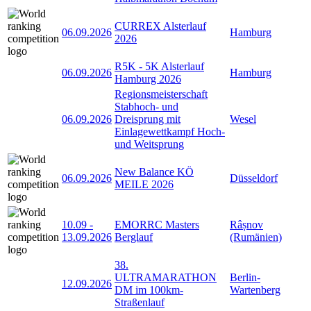
CURREX Alsterlauf
06.09.2026
Hamburg
2026
R5K - 5K Alsterlauf
06.09.2026
Hamburg
Hamburg 2026
Regionsmeisterschaft
Stabhoch- und
06.09.2026
Dreisprung mit
Wesel
Einlagewettkampf Hoch-
und Weitsprung
New Balance KÖ
06.09.2026
Düsseldorf
MEILE 2026
10.09
-
EMORRC Masters
Râșnov
13.09.2026
Berglauf
(Rumänien)
38.
ULTRAMARATHON
Berlin-
12.09.2026
DM im 100km-
Wartenberg
Straßenlauf