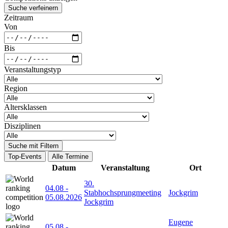
Suche verfeinern
Zeitraum
Von
Bis
Veranstaltungstyp
Region
Altersklassen
Disziplinen
Suche mit Filtern
Top-Events
Alle Termine
Datum
Veranstaltung
Ort
30.
04.08
-
Stabhochsprungmeeting
Jockgrim
05.08.2026
Jockgrim
Eugene
05.08
-