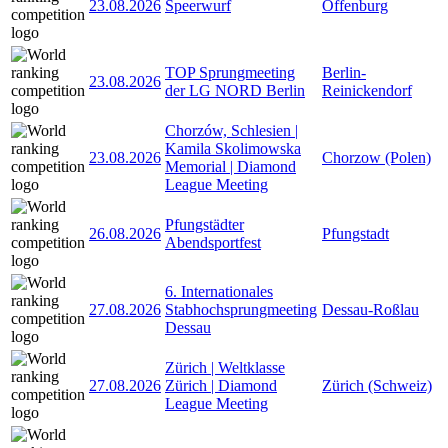
23.08.2026
Speerwurf
Offenburg
TOP Sprungmeeting
Berlin-
23.08.2026
der LG NORD Berlin
Reinickendorf
Chorzów, Schlesien |
Kamila Skolimowska
23.08.2026
Chorzow (Polen)
Memorial | Diamond
League Meeting
Pfungstädter
26.08.2026
Pfungstadt
Abendsportfest
6. Internationales
27.08.2026
Stabhochsprungmeeting
Dessau-Roßlau
Dessau
Zürich | Weltklasse
27.08.2026
Zürich | Diamond
Zürich (Schweiz)
League Meeting