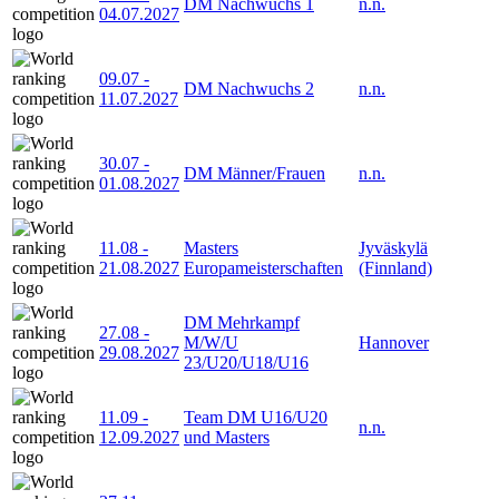
DM Nachwuchs 1
n.n.
04.07.2027
09.07
-
DM Nachwuchs 2
n.n.
11.07.2027
30.07
-
DM Männer/Frauen
n.n.
01.08.2027
11.08
-
Masters
Jyväskylä
21.08.2027
Europameisterschaften
(Finnland)
DM Mehrkampf
27.08
-
M/W/U
Hannover
29.08.2027
23/U20/U18/U16
11.09
-
Team DM U16/U20
n.n.
12.09.2027
und Masters