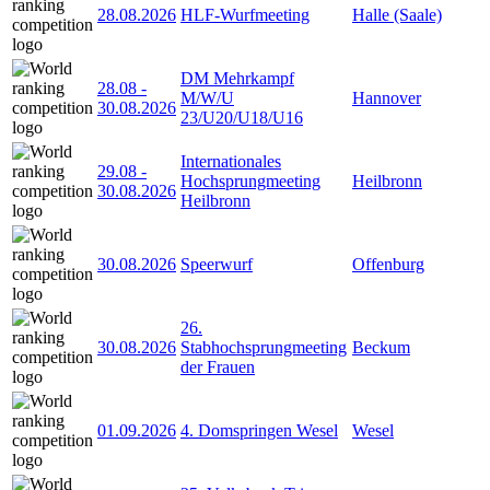
28.08.2026
HLF-Wurfmeeting
Halle (Saale)
DM Mehrkampf
28.08
-
M/W/U
Hannover
30.08.2026
23/U20/U18/U16
Internationales
29.08
-
Hochsprungmeeting
Heilbronn
30.08.2026
Heilbronn
30.08.2026
Speerwurf
Offenburg
26.
30.08.2026
Stabhochsprungmeeting
Beckum
der Frauen
01.09.2026
4. Domspringen Wesel
Wesel