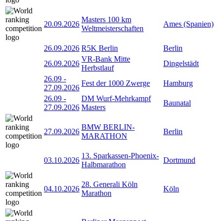
Masters 100 km
20.09.2026
Ames (Spanien)
Weltmeisterschaften
26.09.2026
R5K Berlin
Berlin
VR-Bank Mitte
26.09.2026
Dingelstädt
Herbstlauf
26.09
-
Fest der 1000 Zwerge
Hamburg
27.09.2026
26.09
-
DM Wurf-Mehrkampf
Baunatal
27.09.2026
Masters
BMW BERLIN-
27.09.2026
Berlin
MARATHON
13. Sparkassen-Phoenix-
03.10.2026
Dortmund
Halbmarathon
28. Generali Köln
04.10.2026
Köln
Marathon