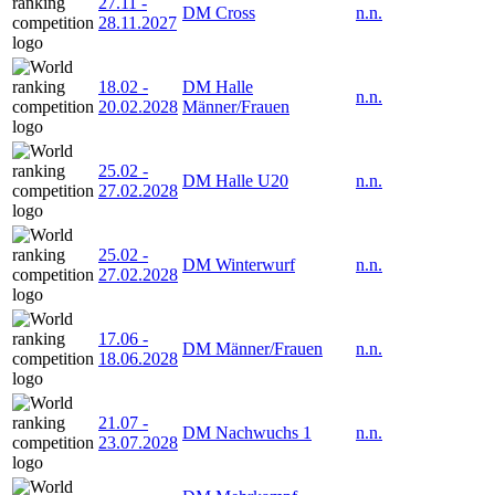
27.11
-
DM Cross
n.n.
28.11.2027
18.02
-
DM Halle
n.n.
20.02.2028
Männer/Frauen
25.02
-
DM Halle U20
n.n.
27.02.2028
25.02
-
DM Winterwurf
n.n.
27.02.2028
17.06
-
DM Männer/Frauen
n.n.
18.06.2028
21.07
-
DM Nachwuchs 1
n.n.
23.07.2028