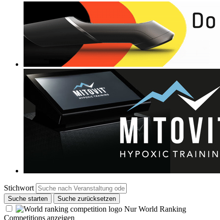
Stichwort
Suche starten
Suche zurücksetzen
Nur World Ranking
Competitions anzeigen