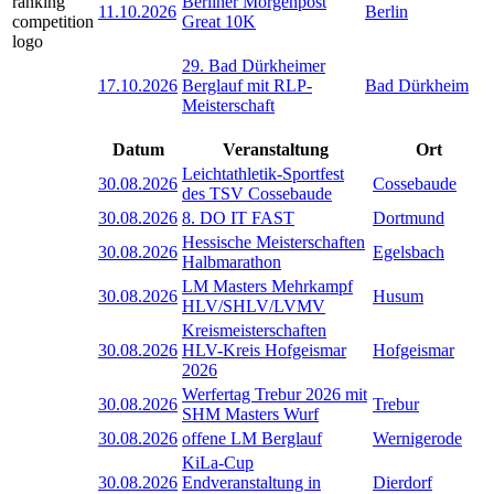
Berliner Morgenpost
11.10.2026
Berlin
Great 10K
29. Bad Dürkheimer
17.10.2026
Berglauf mit RLP-
Bad Dürkheim
Meisterschaft
Datum
Veranstaltung
Ort
Leichtathletik-Sportfest
30.08.2026
Cossebaude
des TSV Cossebaude
30.08.2026
8. DO IT FAST
Dortmund
Hessische Meisterschaften
30.08.2026
Egelsbach
Halbmarathon
LM Masters Mehrkampf
30.08.2026
Husum
HLV/SHLV/LVMV
Kreismeisterschaften
30.08.2026
HLV-Kreis Hofgeismar
Hofgeismar
2026
Werfertag Trebur 2026 mit
30.08.2026
Trebur
SHM Masters Wurf
30.08.2026
offene LM Berglauf
Wernigerode
KiLa-Cup
30.08.2026
Endveranstaltung in
Dierdorf