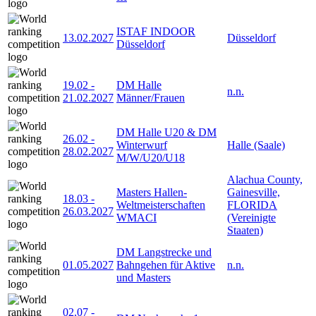
ISTAF INDOOR
13.02.2027
Düsseldorf
Düsseldorf
19.02
-
DM Halle
n.n.
21.02.2027
Männer/Frauen
DM Halle U20 & DM
26.02
-
Winterwurf
Halle (Saale)
28.02.2027
M/W/U20/U18
Alachua County,
Masters Hallen-
Gainesville,
18.03
-
Weltmeisterschaften
FLORIDA
26.03.2027
WMACI
(Vereinigte
Staaten)
DM Langstrecke und
01.05.2027
Bahngehen für Aktive
n.n.
und Masters
02.07
-