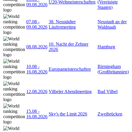
U20-Weltmeisterschaften
(Vereinigte
09.08.2026
Staaten)
07.08
-
38. Neustädter
Neustadt an der
09.08.2026
Läufermeeting
Waldnaab
10. Nacht der Zehner
08.08.2026
Hamburg
2026
10.08
-
Birmingham
Europameisterschaften
16.08.2026
(Großbritannien)
12.08.2026
Vilbeler Abendmeeting
Bad Vilbel
15.08
-
Sky's the Limit 2026
Zweibrücken
16.08.2026