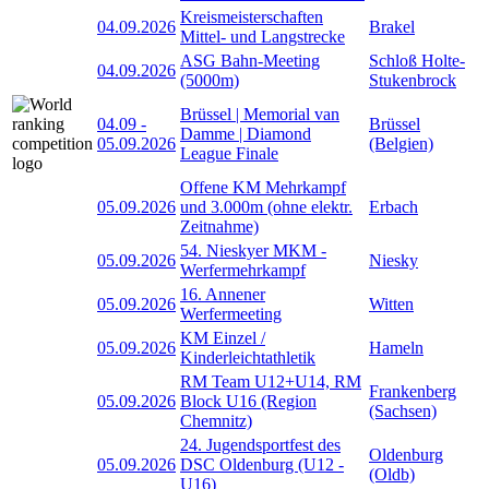
Kreismeisterschaften
04.09.2026
Brakel
Mittel- und Langstrecke
ASG Bahn-Meeting
Schloß Holte-
04.09.2026
(5000m)
Stukenbrock
Brüssel | Memorial van
04.09
-
Brüssel
Damme | Diamond
05.09.2026
(Belgien)
League Finale
Offene KM Mehrkampf
05.09.2026
und 3.000m (ohne elektr.
Erbach
Zeitnahme)
54. Nieskyer MKM -
05.09.2026
Niesky
Werfermehrkampf
16. Annener
05.09.2026
Witten
Werfermeeting
KM Einzel /
05.09.2026
Hameln
Kinderleichtathletik
RM Team U12+U14, RM
Frankenberg
05.09.2026
Block U16 (Region
(Sachsen)
Chemnitz)
24. Jugendsportfest des
Oldenburg
05.09.2026
DSC Oldenburg (U12 -
(Oldb)
U16)