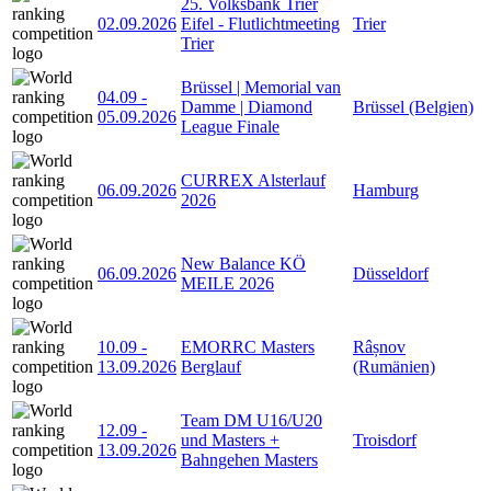
25. Volksbank Trier
02.09.2026
Eifel - Flutlichtmeeting
Trier
Trier
Brüssel | Memorial van
04.09
-
Damme | Diamond
Brüssel (Belgien)
05.09.2026
League Finale
CURREX Alsterlauf
06.09.2026
Hamburg
2026
New Balance KÖ
06.09.2026
Düsseldorf
MEILE 2026
10.09
-
EMORRC Masters
Râșnov
13.09.2026
Berglauf
(Rumänien)
Team DM U16/U20
12.09
-
und Masters +
Troisdorf
13.09.2026
Bahngehen Masters