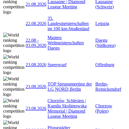
Lausanne | Diamond
Lausanne
21.08.2026
League Meeting
(Schweiz)
35.
22.08.2026
Landesmeisterschaften
Leipzig
im 100 km-Straßenlauf
Masters
22.08
-
Daegu
Weltmeisterschaften
03.09.2026
(Südkorea)
Daegu
23.08.2026
Speerwurf
Offenburg
TOP Sprungmeeting der
Berlin-
23.08.2026
LG NORD Berlin
Reinickendorf
Chorzów, Schlesien |
Kamila Skolimowska
Chorzow
23.08.2026
Memorial | Diamond
(Polen)
League Meeting
Pfungstädter