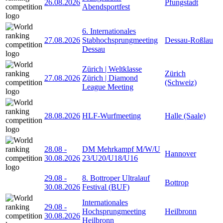
26.08.2026
Pfungstadt
Abendsportfest
6. Internationales
27.08.2026
Stabhochsprungmeeting
Dessau-Roßlau
Dessau
Zürich | Weltklasse
Zürich
27.08.2026
Zürich | Diamond
(Schweiz)
League Meeting
28.08.2026
HLF-Wurfmeeting
Halle (Saale)
28.08
-
DM Mehrkampf M/W/U
Hannover
30.08.2026
23/U20/U18/U16
29.08
-
8. Bottroper Ultralauf
Bottrop
30.08.2026
Festival (BUF)
Internationales
29.08
-
Hochsprungmeeting
Heilbronn
30.08.2026
Heilbronn