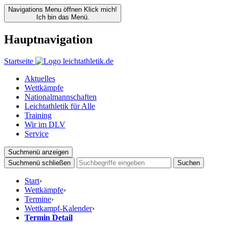
Navigations Menu öffnen
Klick mich!
Ich bin das Menü.
Hauptnavigation
Startseite
Aktuelles
Wettkämpfe
Nationalmannschaften
Leichtathletik für Alle
Training
Wir im DLV
Service
Suchmenü anzeigen
Suchmenü schließen
Suchen
Start
›
Wettkämpfe
›
Termine
›
Wettkampf-Kalender
›
Termin Detail