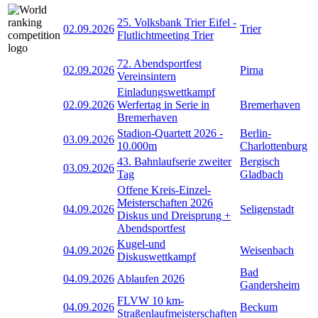
25. Volksbank Trier Eifel -
02.09.2026
Trier
Flutlichtmeeting Trier
72. Abendsportfest
02.09.2026
Pirna
Vereinsintern
Einladungswettkampf
02.09.2026
Werfertag in Serie in
Bremerhaven
Bremerhaven
Stadion-Quartett 2026 -
Berlin-
03.09.2026
10.000m
Charlottenburg
43. Bahnlaufserie zweiter
Bergisch
03.09.2026
Tag
Gladbach
Offene Kreis-Einzel-
Meisterschaften 2026
04.09.2026
Seligenstadt
Diskus und Dreisprung +
Abendsportfest
Kugel-und
04.09.2026
Weisenbach
Diskuswettkampf
Bad
04.09.2026
Ablaufen 2026
Gandersheim
FLVW 10 km-
04.09.2026
Beckum
Straßenlaufmeisterschaften