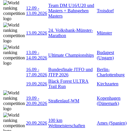
Team DM U16/U20 und
12.09
-
Masters + Bahngehen
Troisdorf
13.09.2026
Masters
24. Volksbank-Münster-
13.09.2026
Münster
Marathon
13.09
-
Budapest
Ultimate Championships
14.09.2026
(Ungarn)
16.09
-
Bundesfinale JTFO und
Berlin-
17.09.2026
JTFP 2026
Charlottenburg
Black Forest ULTRA
19.09.2026
Kirchzarten
Trail Run
19.09
-
Kopenhagen
Straßenlauf-WM
20.09.2026
(Dänemark)
100 km
20.09.2026
Ames (Spanien)
Weltmeisterschaften