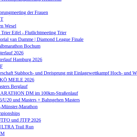
prungmeeting der Frauen
ST
en Wesel
Trier Eifel - Flutlichtmeeting Trier
orial van Damme | Diamond League Finale
albmarathon Bochum
erlauf 2026
terlauf Hamburg 2026
LF
rschaft Stabhoch- und Dreisprung mit Einlagewettkampf Hoch- und W
 KÖ MEILE 2026
ers Berglauf
ARATHON DM im 100km-Straßenlauf
U20 und Masters + Bahngehen Masters
k-Münster-Marathon
mpionships
 JTFO und JTFP 2026
 ULTRA Trail Run
WM