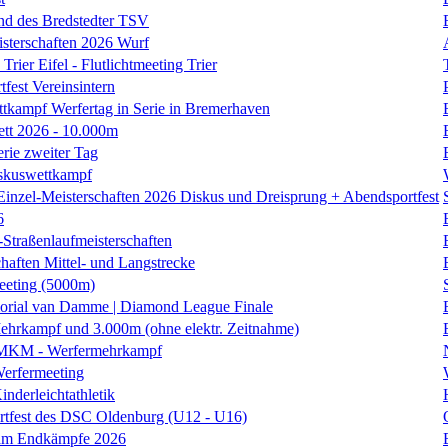
nd des Bredstedter TSV
isterschaften 2026 Wurf
Trier Eifel - Flutlichtmeeting Trier
fest Vereinsintern
tkampf Werfertag in Serie in Bremerhaven
ett 2026 - 10.000m
erie zweiter Tag
skuswettkampf
Einzel-Meisterschaften 2026 Diskus und Dreisprung + Abendsportfest
6
traßenlaufmeisterschaften
haften Mittel- und Langstrecke
eting (5000m)
orial van Damme | Diamond League Finale
hrkampf und 3.000m (ohne elektr. Zeitnahme)
 MKM - Werfermehrkampf
erfermeeting
nderleichtathletik
rtfest des DSC Oldenburg (U12 - U16)
am Endkämpfe 2026