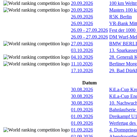
20.09.2026
100 km Weltme
20.09.2026
Masters 100 k
26.09.2026
R5K Berlin
26.09.2026
VR-Bank Mitt
26.09
-
27.09.2026
Fest der 1000
26.09
-
27.09.2026
DM Wurf-Meh
27.09.2026
BMW BERL
03.10.2026
13. Sparkass
04.10.2026
28. Generali 
11.10.2026
Berliner Morg
17.10.2026
29. Bad Dürkh
Datum
30.08.2026
KiLa-Cup Kre
30.08.2026
KiLa-Cup Endv
30.08.2026
10. Nachwuc
01.09.2026
Bahnlaufserie
01.09.2026
Dreikampf U12 
01.09.2026
Werfertag de
01.09.2026
4. Domspring
02.09.2026
Abendsportfes