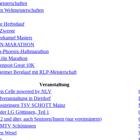
isterschaften
m Weltmeisterschaften
e Herbstlauf
 Zwerge
rkampf Masters
IN-MARATHON
en-Phoenix-Halbmarathon
Köln Marathon
enpost Great 10K
eimer Berglauf mit RLP-Meisterschaft
Veranstaltung
is Celle powered by NLV
eranstaltung in Dierdorf
hsspringen TSV SCHOTT Mainz
 der LG Göttingen, Teil 1
und älter, auch Senioren/Innen (nur vereinsintern)
s MTV Schöningen
en Wesel
t