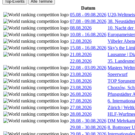
Top-Events
Alle Termine
Datum
05.08
-
09.08.2026
U20-Weltmeist
07.08
-
09.08.2026
38. Neustädte
08.08.2026
10. Nacht der
10.08
-
16.08.2026
Europameister
12.08.2026
Vilbeler Aben
15.08
-
16.08.2026
Sky's the Lim
21.08.2026
Lausanne | D
22.08.2026
35. Landesmei
22.08
-
03.09.2026
Masters Weltm
23.08.2026
Speerwurf
23.08.2026
TOP Sprungm
23.08.2026
Chorzów, Sch
26.08.2026
Pfungstädter 
27.08.2026
6. Internatio
27.08.2026
Zürich | Welt
28.08.2026
HLF-Wurfmee
28.08
-
30.08.2026
DM Mehrkamp
29.08
-
30.08.2026
8. Bottroper U
29.08
-
30.08.2026
International