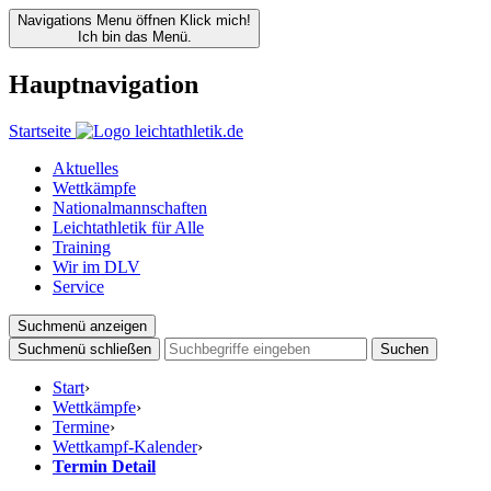
Navigations Menu öffnen
Klick mich!
Ich bin das Menü.
Hauptnavigation
Startseite
Aktuelles
Wettkämpfe
Nationalmannschaften
Leichtathletik für Alle
Training
Wir im DLV
Service
Suchmenü anzeigen
Suchmenü schließen
Suchen
Start
›
Wettkämpfe
›
Termine
›
Wettkampf-Kalender
›
Termin Detail