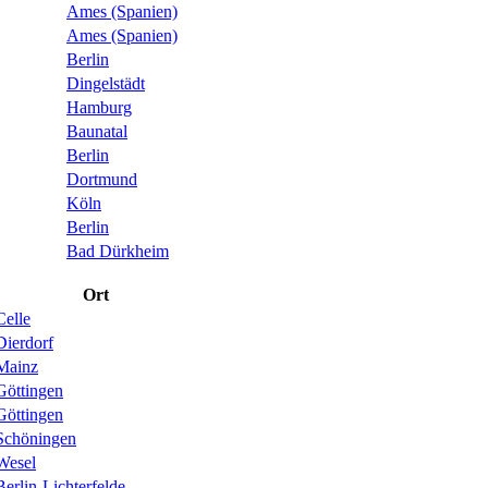
Ames (Spanien)
Ames (Spanien)
Berlin
Dingelstädt
Hamburg
Baunatal
Berlin
Dortmund
Köln
Berlin
Bad Dürkheim
Ort
Celle
Dierdorf
Mainz
Göttingen
Göttingen
Schöningen
Wesel
Berlin-Lichterfelde