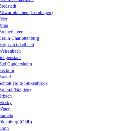
Bredstedt
Altwarmbüchen (Isernhagen)
Trier
Pirna
Bremerhaven
Berlin-Charlottenburg
Bergisch Gladbach
Weisenbach
Seligenstadt
Bad Gandersheim
Beckum
Brakel
Schloß Holte-Stukenbrock
Brüssel (Belgien)
Erbach
Niesky
Witten
Hameln
Oldenburg (Oldb)
Bonn