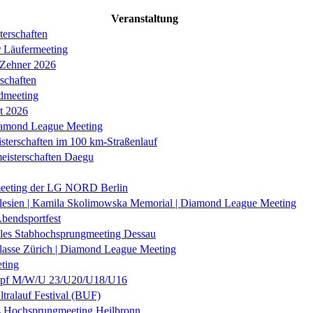
Veranstaltung
erschaften
r Läufermeeting
 Zehner 2026
schaften
dmeeting
it 2026
iamond League Meeting
sterschaften im 100 km-Straßenlauf
eisterschaften Daegu
eeting der LG NORD Berlin
lesien | Kamila Skolimowska Memorial | Diamond League Meeting
Abendsportfest
nales Stabhochsprungmeeting Dessau
klasse Zürich | Diamond League Meeting
ting
f M/W/U 23/U20/U18/U16
ltralauf Festival (BUF)
es Hochsprungmeeting Heilbronn