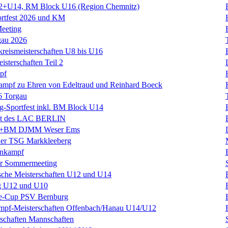
+U14, RM Block U16 (Region Chemnitz)
ortfest 2026 und KM
eeting
gau 2026
kreismeisterschaften U8 bis U16
isterschaften Teil 2
pf
kampf zu Ehren von Edeltraud und Reinhard Boeck
6 Torgau
rig-Sportfest inkl. BM Block U14
est des LAC BERLIN
BM DJMM Weser Ems
 der TSG Markkleeberg
hnkampf
r Sommermeeting
sche Meisterschaften U12 und U14
g U12 und U10
ke-Cup PSV Bernburg
mpf-Meisterschaften Offenbach/Hanau U14/U12
schaften Mannschaften