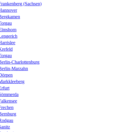
Frankenberg (Sachsen)
Hannover
Bergkamen
Torgau
Elmshorn
Lengerich
Harrislee
Krefeld
Torgau
Berlin-Charlottenburg
Berlin-Marzahn
Dörpen
Markkleeberg
Erfurt
Sömmerda
Falkensee
Frechen
Bernburg
Rodgau
Sanitz