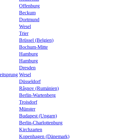
Offenburg
Beckum
Dortmund
Wesel
Trier
Brüssel (Belgien)
Bochum-Mitte
Hamburg
Hamburg
Dresden
eitsprung
Wesel
Düsseldorf
Râșnov (Rumänien)
Berlin-Wartenberg
Troisdorf
Münster
Budapest (Ungarn)
Berlin-Charlottenburg
Kirchzarten
Kopenhagen (Dänemark)