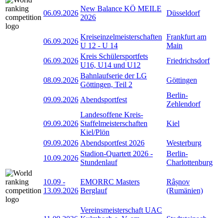
New Balance KÖ MEILE
06.09.2026
Düsseldorf
2026
Kreiseinzelmeisterschaften
Frankfurt am
06.09.2026
U 12 - U 14
Main
Kreis Schülersportfets
06.09.2026
Friedrichsdorf
U16, U14 und U12
Bahnlaufserie der LG
08.09.2026
Göttingen
Göttingen, Teil 2
Berlin-
09.09.2026
Abendsportfest
Zehlendorf
Landesoffene Kreis-
09.09.2026
Staffelmeisterschaften
Kiel
Kiel/Plön
09.09.2026
Abendsportfest 2026
Westerburg
Stadion-Quartett 2026 -
Berlin-
10.09.2026
Stundenlauf
Charlottenburg
10.09
-
EMORRC Masters
Râșnov
13.09.2026
Berglauf
(Rumänien)
Vereinsmeisterschaft UAC