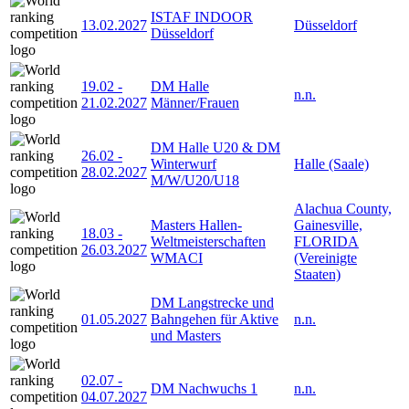
ISTAF INDOOR
13.02.2027
Düsseldorf
Düsseldorf
19.02
-
DM Halle
n.n.
21.02.2027
Männer/Frauen
DM Halle U20 & DM
26.02
-
Winterwurf
Halle (Saale)
28.02.2027
M/W/U20/U18
Alachua County,
Masters Hallen-
Gainesville,
18.03
-
Weltmeisterschaften
FLORIDA
26.03.2027
WMACI
(Vereinigte
Staaten)
DM Langstrecke und
01.05.2027
Bahngehen für Aktive
n.n.
und Masters
02.07
-
DM Nachwuchs 1
n.n.
04.07.2027