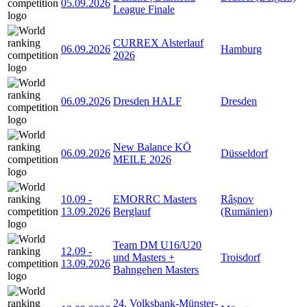
05.09.2026
League Finale
CURREX Alsterlauf
06.09.2026
Hamburg
2026
06.09.2026
Dresden HALF
Dresden
New Balance KÖ
06.09.2026
Düsseldorf
MEILE 2026
10.09
-
EMORRC Masters
Râșnov
13.09.2026
Berglauf
(Rumänien)
Team DM U16/U20
12.09
-
und Masters +
Troisdorf
13.09.2026
Bahngehen Masters
24. Volksbank-Münster-