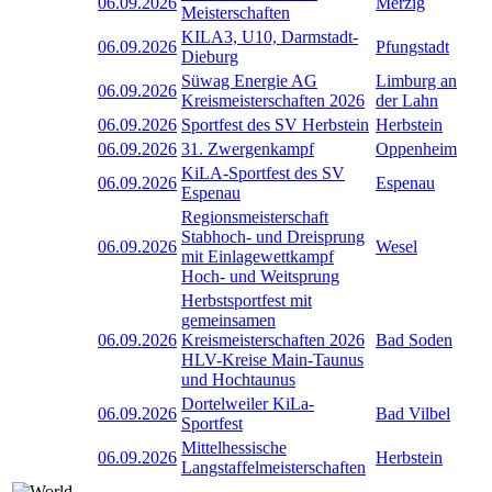
06.09.2026
Merzig
Meisterschaften
KILA3, U10, Darmstadt-
06.09.2026
Pfungstadt
Dieburg
Süwag Energie AG
Limburg an
06.09.2026
Kreismeisterschaften 2026
der Lahn
06.09.2026
Sportfest des SV Herbstein
Herbstein
06.09.2026
31. Zwergenkampf
Oppenheim
KiLA-Sportfest des SV
06.09.2026
Espenau
Espenau
Regionsmeisterschaft
Stabhoch- und Dreisprung
06.09.2026
Wesel
mit Einlagewettkampf
Hoch- und Weitsprung
Herbstsportfest mit
gemeinsamen
06.09.2026
Kreismeisterschaften 2026
Bad Soden
HLV-Kreise Main-Taunus
und Hochtaunus
Dortelweiler KiLa-
06.09.2026
Bad Vilbel
Sportfest
Mittelhessische
06.09.2026
Herbstein
Langstaffelmeisterschaften