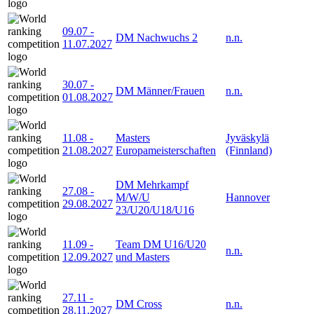
09.07
-
DM Nachwuchs 2
n.n.
11.07.2027
30.07
-
DM Männer/Frauen
n.n.
01.08.2027
11.08
-
Masters
Jyväskylä
21.08.2027
Europameisterschaften
(Finnland)
DM Mehrkampf
27.08
-
M/W/U
Hannover
29.08.2027
23/U20/U18/U16
11.09
-
Team DM U16/U20
n.n.
12.09.2027
und Masters
27.11
-
DM Cross
n.n.
28.11.2027