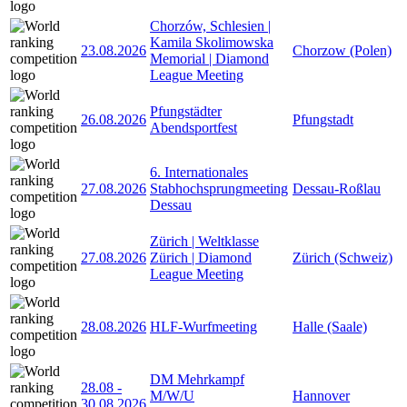
Chorzów, Schlesien |
Kamila Skolimowska
23.08.2026
Chorzow (Polen)
Memorial | Diamond
League Meeting
Pfungstädter
26.08.2026
Pfungstadt
Abendsportfest
6. Internationales
27.08.2026
Stabhochsprungmeeting
Dessau-Roßlau
Dessau
Zürich | Weltklasse
27.08.2026
Zürich | Diamond
Zürich (Schweiz)
League Meeting
28.08.2026
HLF-Wurfmeeting
Halle (Saale)
DM Mehrkampf
28.08
-
M/W/U
Hannover
30.08.2026