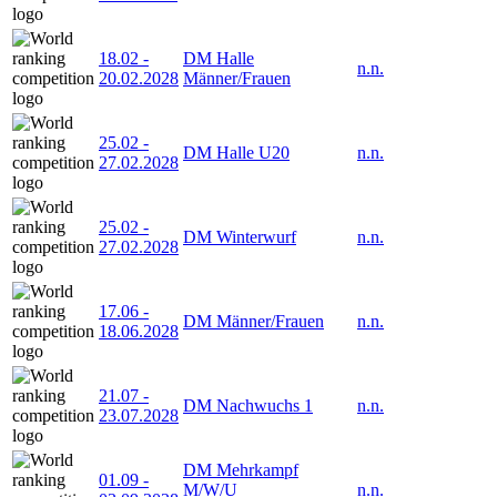
18.02
-
DM Halle
n.n.
20.02.2028
Männer/Frauen
25.02
-
DM Halle U20
n.n.
27.02.2028
25.02
-
DM Winterwurf
n.n.
27.02.2028
17.06
-
DM Männer/Frauen
n.n.
18.06.2028
21.07
-
DM Nachwuchs 1
n.n.
23.07.2028
DM Mehrkampf
01.09
-
M/W/U
n.n.