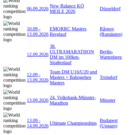
New Balance KÖ
06.09.2026
Düsseldorf
MEILE 2026
10.09
-
EMORRC Masters
Râșnov
13.09.2026
Berglauf
(Rumänien)
38.
ULTRAMARATHON
Berlin-
12.09.2026
DM im 100km-
Wartenberg
Straßenlauf
Team DM U16/U20 und
12.09
-
Masters + Bahngehen
Troisdorf
13.09.2026
Masters
24. Volksbank-Münster-
13.09.2026
Münster
Marathon
13.09
-
Budapest
Ultimate Championships
14.09.2026
(Ungarn)