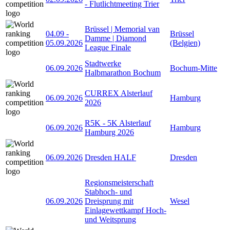
- Flutlichtmeeting Trier
Brüssel | Memorial van
04.09
-
Brüssel
Damme | Diamond
05.09.2026
(Belgien)
League Finale
Stadtwerke
06.09.2026
Bochum-Mitte
Halbmarathon Bochum
CURREX Alsterlauf
06.09.2026
Hamburg
2026
R5K - 5K Alsterlauf
06.09.2026
Hamburg
Hamburg 2026
06.09.2026
Dresden HALF
Dresden
Regionsmeisterschaft
Stabhoch- und
06.09.2026
Dreisprung mit
Wesel
Einlagewettkampf Hoch-
und Weitsprung