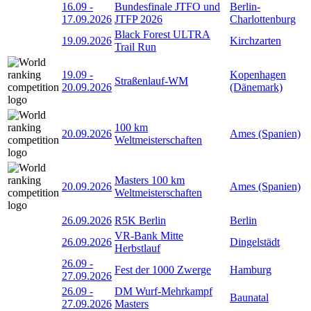
16.09
-
Bundesfinale JTFO und
Berlin-
17.09.2026
JTFP 2026
Charlottenburg
Black Forest ULTRA
19.09.2026
Kirchzarten
Trail Run
19.09
-
Kopenhagen
Straßenlauf-WM
20.09.2026
(Dänemark)
100 km
20.09.2026
Ames (Spanien)
Weltmeisterschaften
Masters 100 km
20.09.2026
Ames (Spanien)
Weltmeisterschaften
26.09.2026
R5K Berlin
Berlin
VR-Bank Mitte
26.09.2026
Dingelstädt
Herbstlauf
26.09
-
Fest der 1000 Zwerge
Hamburg
27.09.2026
26.09
-
DM Wurf-Mehrkampf
Baunatal
27.09.2026
Masters