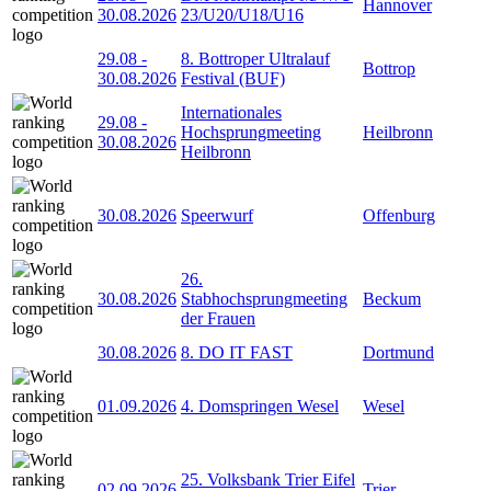
Hannover
30.08.2026
23/U20/U18/U16
29.08
-
8. Bottroper Ultralauf
Bottrop
30.08.2026
Festival (BUF)
Internationales
29.08
-
Hochsprungmeeting
Heilbronn
30.08.2026
Heilbronn
30.08.2026
Speerwurf
Offenburg
26.
30.08.2026
Stabhochsprungmeeting
Beckum
der Frauen
30.08.2026
8. DO IT FAST
Dortmund
01.09.2026
4. Domspringen Wesel
Wesel
25. Volksbank Trier Eifel
02.09.2026
Trier