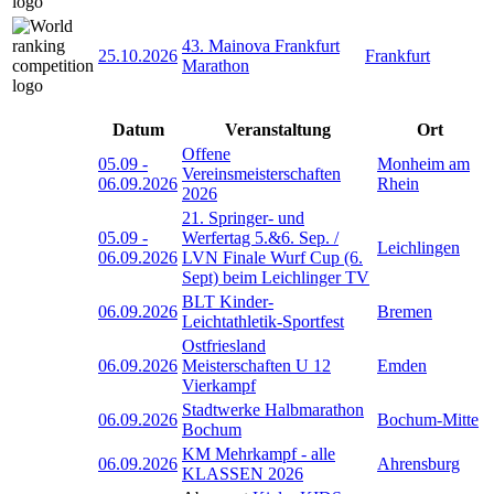
43. Mainova Frankfurt
25.10.2026
Frankfurt
Marathon
Datum
Veranstaltung
Ort
Offene
05.09
-
Monheim am
Vereinsmeisterschaften
06.09.2026
Rhein
2026
21. Springer- und
05.09
-
Werfertag 5.&6. Sep. /
Leichlingen
06.09.2026
LVN Finale Wurf Cup (6.
Sept) beim Leichlinger TV
BLT Kinder-
06.09.2026
Bremen
Leichtathletik-Sportfest
Ostfriesland
06.09.2026
Meisterschaften U 12
Emden
Vierkampf
Stadtwerke Halbmarathon
06.09.2026
Bochum-Mitte
Bochum
KM Mehrkampf - alle
06.09.2026
Ahrensburg
KLASSEN 2026