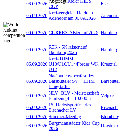
Abgesagt
Kieler KIDS
06.09.2026
Kiel
CUP
Kreisvergleich Heide in
06.09.2026
Adendorf
Adendorf am 06.09.2026
06.09.2026
CURREX Alsterlauf 2026
Hamburg
R5K - 5K Alsterlauf
06.09.2026
Hamburg
Hamburg 2026
Kreis DJMM
06.09.2026
U18/U16/U14/Förder-WK
Kreuztal
U12
Nachwuchssportfest des
06.09.2026
Barsbütteler SV + HHM
Barsbüttel
Langstaffel
NLV+BLV - Meisterschaft
06.09.2026
Velpke
Fünfkampf + 10.000m
15. Herbstsportfest des
06.09.2026
Eisenach
Eisenacher LV
06.09.2026
Sommer-Meeting
Blomberg
Burgmannstädter Kids Cup
06.09.2026
Horstmar
2026