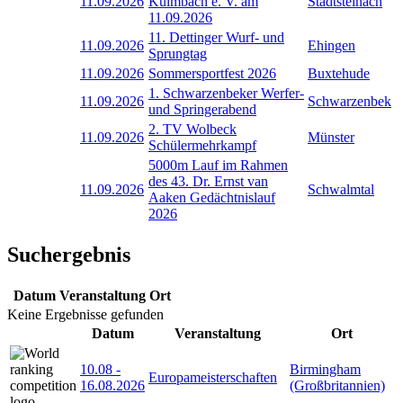
11.09.2026
Kulmbach e. V. am
Stadtsteinach
11.09.2026
11. Dettinger Wurf- und
11.09.2026
Ehingen
Sprungtag
11.09.2026
Sommersportfest 2026
Buxtehude
1. Schwarzenbeker Werfer-
11.09.2026
Schwarzenbek
und Springerabend
2. TV Wolbeck
11.09.2026
Münster
Schülermehrkampf
5000m Lauf im Rahmen
des 43. Dr. Ernst van
11.09.2026
Schwalmtal
Aaken Gedächtnislauf
2026
Suchergebnis
Datum
Veranstaltung
Ort
Keine Ergebnisse gefunden
Datum
Veranstaltung
Ort
10.08
-
Birmingham
Europameisterschaften
16.08.2026
(Großbritannien)