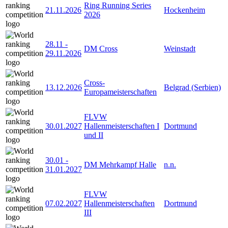
Ring Running Series
21.11.2026
Hockenheim
2026
28.11
-
DM Cross
Weinstadt
29.11.2026
Cross-
13.12.2026
Belgrad (Serbien)
Europameisterschaften
FLVW
30.01.2027
Hallenmeisterschaften I
Dortmund
und II
30.01
-
DM Mehrkampf Halle
n.n.
31.01.2027
FLVW
07.02.2027
Hallenmeisterschaften
Dortmund
III