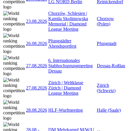
LG NORD Berlin
Reinickendorf
Chorzów, Schlesien |
Kamila Skolimowska
Chorzow
23.08.2026
Memorial | Diamond
(Polen)
League Meeting
Pfungstädter
26.08.2026
Pfungstadt
Abendsportfest
6. Internationales
27.08.2026
Stabhochsprungmeeting
Dessau-Roßlau
Dessau
Zürich | Weltklasse
Zürich
27.08.2026
Zürich | Diamond
(Schweiz)
League Meeting
28.08.2026
HLF-Wurfmeeting
Halle (Saale)
28.08
-
DM Mehrkampf M/W/U