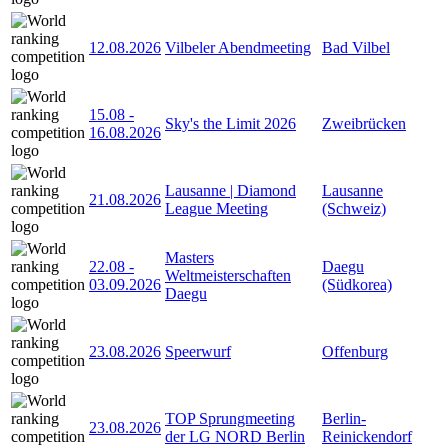
12.08.2026
Vilbeler Abendmeeting
Bad Vilbel
15.08
-
Sky's the Limit 2026
Zweibrücken
16.08.2026
Lausanne | Diamond
Lausanne
21.08.2026
League Meeting
(Schweiz)
Masters
22.08
-
Daegu
Weltmeisterschaften
03.09.2026
(Südkorea)
Daegu
23.08.2026
Speerwurf
Offenburg
TOP Sprungmeeting
Berlin-
23.08.2026
der LG NORD Berlin
Reinickendorf