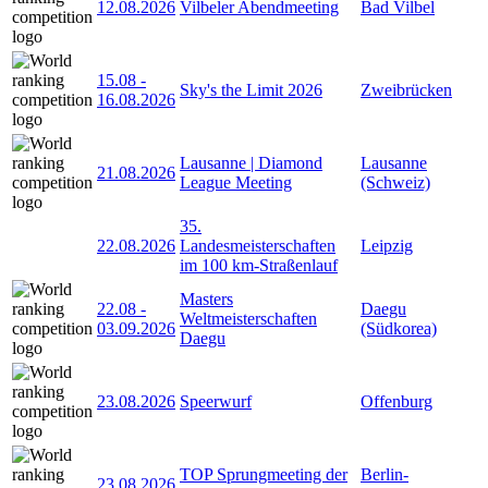
12.08.2026
Vilbeler Abendmeeting
Bad Vilbel
15.08
-
Sky's the Limit 2026
Zweibrücken
16.08.2026
Lausanne | Diamond
Lausanne
21.08.2026
League Meeting
(Schweiz)
35.
22.08.2026
Landesmeisterschaften
Leipzig
im 100 km-Straßenlauf
Masters
22.08
-
Daegu
Weltmeisterschaften
03.09.2026
(Südkorea)
Daegu
23.08.2026
Speerwurf
Offenburg
TOP Sprungmeeting der
Berlin-
23.08.2026