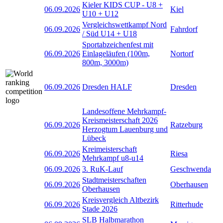
Kieler KIDS CUP - U8 +
06.09.2026
Kiel
U10 + U12
Vergleichswettkampf Nord
06.09.2026
Fahrdorf
/ Süd U14 + U18
Sportabzeichenfest mit
06.09.2026
Einlageläufen (100m,
Nortorf
800m, 3000m)
06.09.2026
Dresden HALF
Dresden
Landesoffene Mehrkampf-
Kreismeisterschaft 2026
06.09.2026
Ratzeburg
Herzogtum Lauenburg und
Lübeck
Kreimeisterschaft
06.09.2026
Riesa
Mehrkampf u8-u14
06.09.2026
3. RuK-Lauf
Geschwenda
Stadtmeisterschaften
06.09.2026
Oberhausen
Oberhausen
Kreisvergleich Altbezirk
06.09.2026
Ritterhude
Stade 2026
SLB Halbmarathon