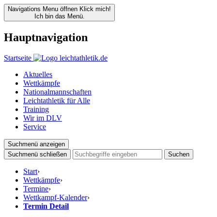
Navigations Menu öffnen
Klick mich!
Ich bin das Menü.
Hauptnavigation
Startseite
Aktuelles
Wettkämpfe
Nationalmannschaften
Leichtathletik für Alle
Training
Wir im DLV
Service
Suchmenü anzeigen
Suchmenü schließen
Suchen
Start
›
Wettkämpfe
›
Termine
›
Wettkampf-Kalender
›
Termin Detail