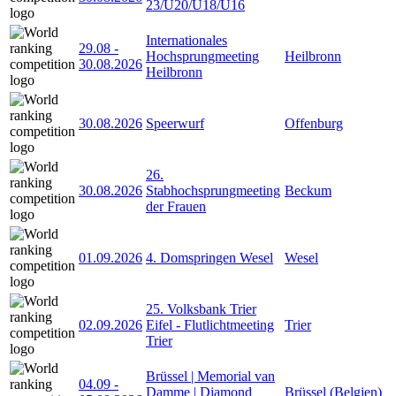
23/U20/U18/U16
Internationales
29.08
-
Hochsprungmeeting
Heilbronn
30.08.2026
Heilbronn
30.08.2026
Speerwurf
Offenburg
26.
30.08.2026
Stabhochsprungmeeting
Beckum
der Frauen
01.09.2026
4. Domspringen Wesel
Wesel
25. Volksbank Trier
02.09.2026
Eifel - Flutlichtmeeting
Trier
Trier
Brüssel | Memorial van
04.09
-
Damme | Diamond
Brüssel (Belgien)