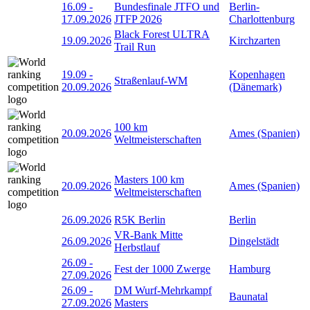
16.09
-
Bundesfinale JTFO und
Berlin-
17.09.2026
JTFP 2026
Charlottenburg
Black Forest ULTRA
19.09.2026
Kirchzarten
Trail Run
19.09
-
Kopenhagen
Straßenlauf-WM
20.09.2026
(Dänemark)
100 km
20.09.2026
Ames (Spanien)
Weltmeisterschaften
Masters 100 km
20.09.2026
Ames (Spanien)
Weltmeisterschaften
26.09.2026
R5K Berlin
Berlin
VR-Bank Mitte
26.09.2026
Dingelstädt
Herbstlauf
26.09
-
Fest der 1000 Zwerge
Hamburg
27.09.2026
26.09
-
DM Wurf-Mehrkampf
Baunatal
27.09.2026
Masters