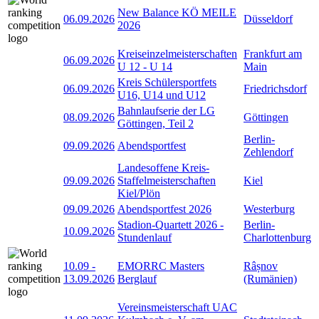
New Balance KÖ MEILE
06.09.2026
Düsseldorf
2026
Kreiseinzelmeisterschaften
Frankfurt am
06.09.2026
U 12 - U 14
Main
Kreis Schülersportfets
06.09.2026
Friedrichsdorf
U16, U14 und U12
Bahnlaufserie der LG
08.09.2026
Göttingen
Göttingen, Teil 2
Berlin-
09.09.2026
Abendsportfest
Zehlendorf
Landesoffene Kreis-
09.09.2026
Staffelmeisterschaften
Kiel
Kiel/Plön
09.09.2026
Abendsportfest 2026
Westerburg
Stadion-Quartett 2026 -
Berlin-
10.09.2026
Stundenlauf
Charlottenburg
10.09
-
EMORRC Masters
Râșnov
13.09.2026
Berglauf
(Rumänien)
Vereinsmeisterschaft UAC