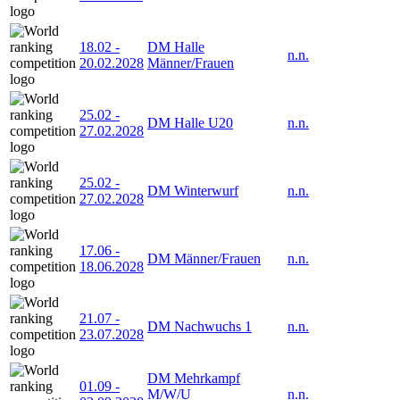
18.02
-
DM Halle
n.n.
20.02.2028
Männer/Frauen
25.02
-
DM Halle U20
n.n.
27.02.2028
25.02
-
DM Winterwurf
n.n.
27.02.2028
17.06
-
DM Männer/Frauen
n.n.
18.06.2028
21.07
-
DM Nachwuchs 1
n.n.
23.07.2028
DM Mehrkampf
01.09
-
M/W/U
n.n.