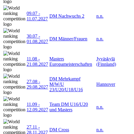
09.07
-
DM Nachwuchs 2
n.n.
11.07.2027
30.07
-
DM Männer/Frauen
n.n.
01.08.2027
11.08
-
Masters
Jyväskylä
21.08.2027
Europameisterschaften
(Finnland)
DM Mehrkampf
27.08
-
M/W/U
Hannover
29.08.2027
23/U20/U18/U16
11.09
-
Team DM U16/U20
n.n.
12.09.2027
und Masters
27.11
-
DM Cross
n.n.
28.11.2027