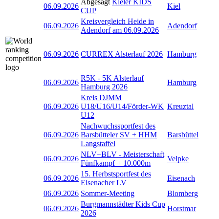
Abgesagt
Kieler KIDS
06.09.2026
Kiel
CUP
Kreisvergleich Heide in
06.09.2026
Adendorf
Adendorf am 06.09.2026
06.09.2026
CURREX Alsterlauf 2026
Hamburg
R5K - 5K Alsterlauf
06.09.2026
Hamburg
Hamburg 2026
Kreis DJMM
06.09.2026
U18/U16/U14/Förder-WK
Kreuztal
U12
Nachwuchssportfest des
06.09.2026
Barsbütteler SV + HHM
Barsbüttel
Langstaffel
NLV+BLV - Meisterschaft
06.09.2026
Velpke
Fünfkampf + 10.000m
15. Herbstsportfest des
06.09.2026
Eisenach
Eisenacher LV
06.09.2026
Sommer-Meeting
Blomberg
Burgmannstädter Kids Cup
06.09.2026
Horstmar
2026