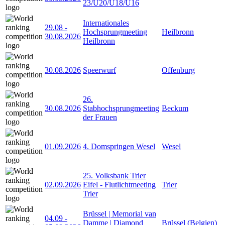
23/U20/U18/U16
Internationales
29.08
-
Hochsprungmeeting
Heilbronn
30.08.2026
Heilbronn
30.08.2026
Speerwurf
Offenburg
26.
30.08.2026
Stabhochsprungmeeting
Beckum
der Frauen
01.09.2026
4. Domspringen Wesel
Wesel
25. Volksbank Trier
02.09.2026
Eifel - Flutlichtmeeting
Trier
Trier
Brüssel | Memorial van
04.09
-
Damme | Diamond
Brüssel (Belgien)