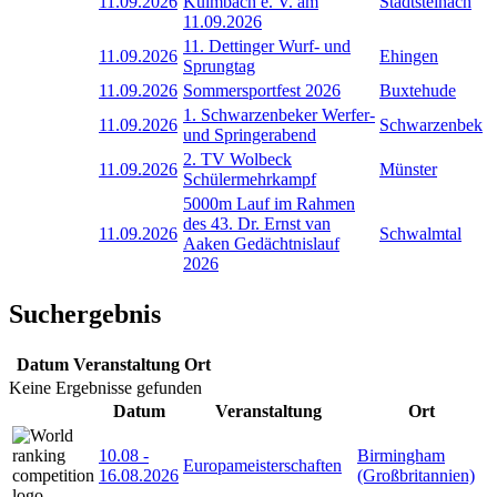
11.09.2026
Kulmbach e. V. am
Stadtsteinach
11.09.2026
11. Dettinger Wurf- und
11.09.2026
Ehingen
Sprungtag
11.09.2026
Sommersportfest 2026
Buxtehude
1. Schwarzenbeker Werfer-
11.09.2026
Schwarzenbek
und Springerabend
2. TV Wolbeck
11.09.2026
Münster
Schülermehrkampf
5000m Lauf im Rahmen
des 43. Dr. Ernst van
11.09.2026
Schwalmtal
Aaken Gedächtnislauf
2026
Suchergebnis
Datum
Veranstaltung
Ort
Keine Ergebnisse gefunden
Datum
Veranstaltung
Ort
10.08
-
Birmingham
Europameisterschaften
16.08.2026
(Großbritannien)