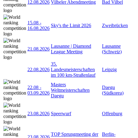
12.08.2026
Vilbeler Abendmeeting
Bad Vilbel
15.08
-
Sky's the Limit 2026
Zweibrücken
16.08.2026
Lausanne | Diamond
Lausanne
21.08.2026
League Meeting
(Schweiz)
35.
22.08.2026
Landesmeisterschaften
Leipzig
im 100 km-Straßenlauf
Masters
22.08
-
Daegu
Weltmeisterschaften
03.09.2026
(Südkorea)
Daegu
23.08.2026
Speerwurf
Offenburg
TOP Sprungmeeting der
Berlin-
23.08.2026