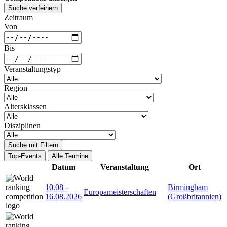
Suche verfeinern
Zeitraum
Von
Bis
Veranstaltungstyp
Region
Altersklassen
Disziplinen
Suche mit Filtern
Top-Events
Alle Termine
Datum
Veranstaltung
Ort
10.08
-
Birmingham
Europameisterschaften
16.08.2026
(Großbritannien)