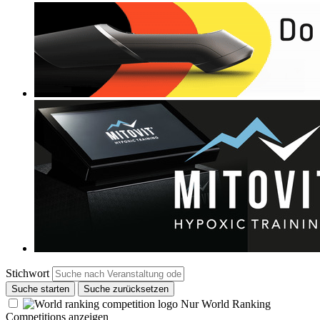
Stichwort
Suche starten
Suche zurücksetzen
Nur World Ranking
Competitions anzeigen