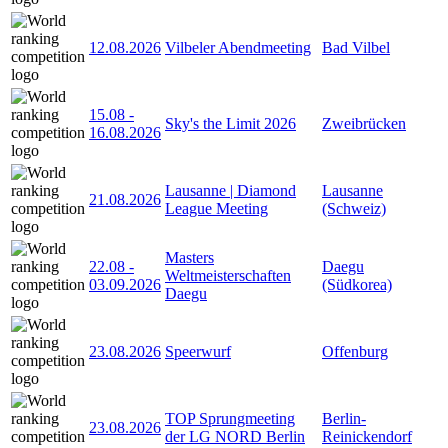
12.08.2026
Vilbeler Abendmeeting
Bad Vilbel
15.08
-
Sky's the Limit 2026
Zweibrücken
16.08.2026
Lausanne | Diamond
Lausanne
21.08.2026
League Meeting
(Schweiz)
Masters
22.08
-
Daegu
Weltmeisterschaften
03.09.2026
(Südkorea)
Daegu
23.08.2026
Speerwurf
Offenburg
TOP Sprungmeeting
Berlin-
23.08.2026
der LG NORD Berlin
Reinickendorf