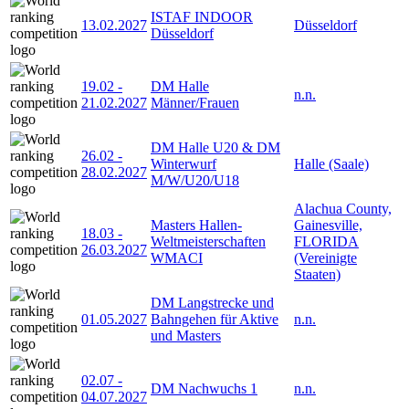
ISTAF INDOOR
13.02.2027
Düsseldorf
Düsseldorf
19.02
-
DM Halle
n.n.
21.02.2027
Männer/Frauen
DM Halle U20 & DM
26.02
-
Winterwurf
Halle (Saale)
28.02.2027
M/W/U20/U18
Alachua County,
Masters Hallen-
Gainesville,
18.03
-
Weltmeisterschaften
FLORIDA
26.03.2027
WMACI
(Vereinigte
Staaten)
DM Langstrecke und
01.05.2027
Bahngehen für Aktive
n.n.
und Masters
02.07
-
DM Nachwuchs 1
n.n.
04.07.2027