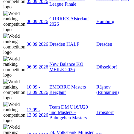
05.09.2026
League Finale
CURREX Alsterlauf
06.09.2026
Hamburg
2026
06.09.2026
Dresden HALF
Dresden
New Balance KÖ
06.09.2026
Düsseldorf
MEILE 2026
10.09
-
EMORRC Masters
Râșnov
13.09.2026
Berglauf
(Rumänien)
Team DM U16/U20
12.09
-
und Masters +
Troisdorf
13.09.2026
Bahngehen Masters
24. Volksbank-Münster-