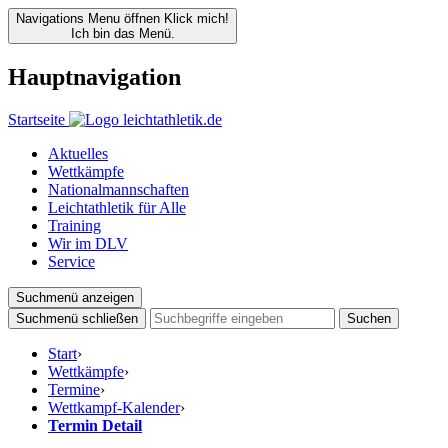
Navigations Menu öffnen
Klick mich!
Ich bin das Menü.
Hauptnavigation
Startseite
Aktuelles
Wettkämpfe
Nationalmannschaften
Leichtathletik für Alle
Training
Wir im DLV
Service
Suchmenü anzeigen
Suchmenü schließen
Suchen
Start
›
Wettkämpfe
›
Termine
›
Wettkampf-Kalender
›
Termin Detail