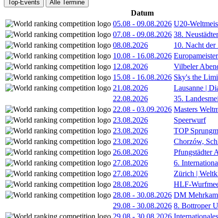
Top-Events
Alle Termine
Datum
05.08
-
09.08.2026
U20-Weltmeist
07.08
-
09.08.2026
38. Neustädte
08.08.2026
10. Nacht der
10.08
-
16.08.2026
Europameister
12.08.2026
Vilbeler Aben
15.08
-
16.08.2026
Sky's the Lim
21.08.2026
Lausanne | D
22.08.2026
35. Landesmei
22.08
-
03.09.2026
Masters Weltm
23.08.2026
Speerwurf
23.08.2026
TOP Sprungm
23.08.2026
Chorzów, Sch
26.08.2026
Pfungstädter 
27.08.2026
6. Internatio
27.08.2026
Zürich | Welt
28.08.2026
HLF-Wurfmee
28.08
-
30.08.2026
DM Mehrkamp
29.08
-
30.08.2026
8. Bottroper U
29.08
-
30.08.2026
International