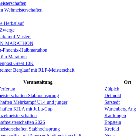
isterschaften
m Weltmeisterschaften
e Herbstlauf
 Zwerge
rkampf Masters
IN-MARATHON
en-Phoenix-Halbmarathon
Köln Marathon
enpost Great 10K
eimer Berglauf mit RLP-Meisterschaft
Veranstaltung
Ort
erfertag
Zülpich
eisterschaften Stabhochsprung
Detmold
chaften Mehrkampf U14 und jünger
Sarstedt
chaften KILA mit JuLa-Cup
Wartenberg Ang
nzelmeisterschaften
Kaufungen
pfmeisterschaften 2026
Eppstein
meisterschaften Stabhochsprung
Krefeld
rsportfest mit Neusser Stadtmeisterschaft
Neuss