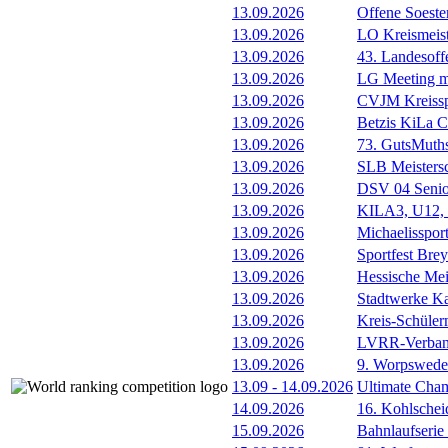
13.09.2026
Offene Soester
13.09.2026
LO Kreismeis
13.09.2026
43. Landesoff
13.09.2026
LG Meeting m
13.09.2026
CVJM Kreissp
13.09.2026
Betzis KiLa 
13.09.2026
73. GutsMuths
13.09.2026
SLB Meistersc
13.09.2026
DSV 04 Senio
13.09.2026
KILA3, U12, 
13.09.2026
Michaelissport
13.09.2026
Sportfest Brey
13.09.2026
Hessische Mei
13.09.2026
Stadtwerke Ka
13.09.2026
Kreis-Schüle
13.09.2026
LVRR-Verband
13.09.2026
9. Worpswede
13.09
-
14.09.2026
Ultimate Cha
14.09.2026
16. Kohlschei
15.09.2026
Bahnlaufserie