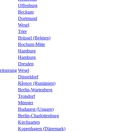
Offenburg
Beckum
Dortmund
Wesel
Trier
Brüssel (Belgien)
Bochum-Mitte
Hamburg
Hamburg
Dresden
eitsprung
Wesel
Düsseldorf
Râșnov (Rumänien)
Berlin-Wartenberg
Troisdorf
Münster
Budapest (Ungarn)
Berlin-Charlottenburg
Kirchzarten
Kopenhagen (Dänemark)