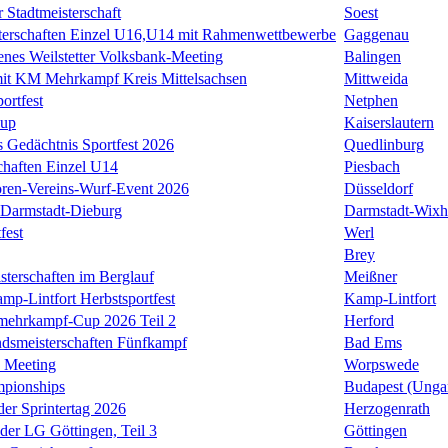
 Stadtmeisterschaft
Soest
terschaften Einzel U16,U14 mit Rahmenwettbewerbe
Gaggenau
enes Weilstetter Volksbank-Meeting
Balingen
it KM Mehrkampf Kreis Mittelsachsen
Mittweida
ortfest
Netphen
Cup
Kaiserslautern
 Gedächtnis Sportfest 2026
Quedlinburg
haften Einzel U14
Piesbach
ren-Vereins-Wurf-Event 2026
Düsseldorf
Darmstadt-Dieburg
Darmstadt-Wixh
fest
Werl
Brey
sterschaften im Berglauf
Meißner
mp-Lintfort Herbstsportfest
Kamp-Lintfort
rmehrkampf-Cup 2026 Teil 2
Herford
smeisterschaften Fünfkampf
Bad Ems
 Meeting
Worpswede
mpionships
Budapest (Unga
der Sprintertag 2026
Herzogenrath
 der LG Göttingen, Teil 3
Göttingen