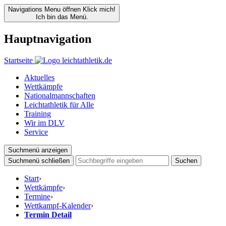
Navigations Menu öffnen
Klick mich!
Ich bin das Menü.
Hauptnavigation
Startseite
Aktuelles
Wettkämpfe
Nationalmannschaften
Leichtathletik für Alle
Training
Wir im DLV
Service
Suchmenü anzeigen
Suchmenü schließen
Suchen
Start
›
Wettkämpfe
›
Termine
›
Wettkampf-Kalender
›
Termin Detail