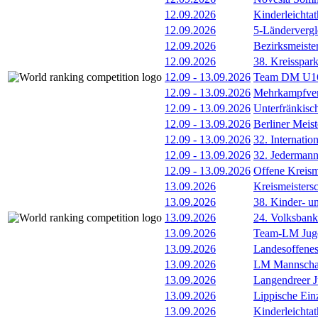
12.09.2026
Kinderleichta
12.09.2026
5-Länderverg
12.09.2026
Bezirksmeiste
12.09.2026
38. Kreisspar
12.09
-
13.09.2026
Team DM U16/
12.09
-
13.09.2026
Mehrkampfver
12.09
-
13.09.2026
Unterfränkisc
12.09
-
13.09.2026
Berliner Meis
12.09
-
13.09.2026
32. Internatio
12.09
-
13.09.2026
32. Jederman
12.09
-
13.09.2026
Offene Kreism
13.09.2026
Kreismeisters
13.09.2026
38. Kinder- u
13.09.2026
24. Volksban
13.09.2026
Team-LM Juge
13.09.2026
Landesoffene
13.09.2026
LM Mannscha
13.09.2026
Langendreer J
13.09.2026
Lippische Ein
13.09.2026
Kinderleichta