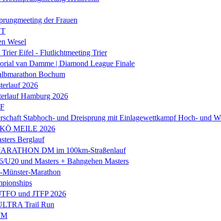
prungmeeting der Frauen
ST
en Wesel
Trier Eifel - Flutlichtmeeting Trier
orial van Damme | Diamond League Finale
albmarathon Bochum
erlauf 2026
terlauf Hamburg 2026
LF
rschaft Stabhoch- und Dreisprung mit Einlagewettkampf Hoch- und W
 KÖ MEILE 2026
ers Berglauf
ARATHON DM im 100km-Straßenlauf
U20 und Masters + Bahngehen Masters
k-Münster-Marathon
mpionships
 JTFO und JTFP 2026
 ULTRA Trail Run
WM