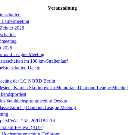
Veranstaltung
erschaften
r Läufermeeting
 Zehner 2026
schaften
dmeeting
it 2026
iamond League Meeting
sterschaften im 100 km-Straßenlauf
eisterschaften Daegu
eeting der LG NORD Berlin
lesien | Kamila Skolimowska Memorial | Diamond League Meeting
Abendsportfest
nales Stabhochsprungmeeting Dessau
klasse Zürich | Diamond League Meeting
ting
f M/W/U 23/U20/U18/U16
ltralauf Festival (BUF)
es Hochsprungmeeting Heilbronn