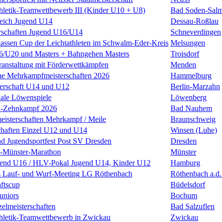
thletik-Teamwettbewerb III (Kinder U10 + U8)
Bad Soden-Salm
leich Jugend U14
Dessau-Roßlau
rschaften Jugend U16/U14
Schneverdingen
kassen Cup der Leichtathleten im Schwalm-Eder-Kreis
Melsungen
U20 und Masters + Bahngehen Masters
Troisdorf
anstaltung mit Förderwettkämpfen
Menden
he Mehrkampfmeisterschaften 2026
Hammelburg
terschaft U14 und U12
Berlin-Marzahn
nale Löwenspiele
Löwenberg
n-Zehnkampf 2026
Bad Nauhem
eisterschaften Mehrkampf / Meile
Braunschweig
chaften Einzel U12 und U14
Winsen (Luhe)
nd Jugendsportfest Post SV Dresden
Dresden
k-Münster-Marathon
Münster
nd U16 / HLV-Pokal Jugend U14, Kinder U12
Hamburg
s Lauf- und Wurf-Meeting LG Röthenbach
Röthenbach a.d.
ftscup
Büdelsdorf
uniors
Bochum
zelmeisterschaften
Bad Salzuflen
thletik-Teamwettbewerb in Zwickau
Zwickau