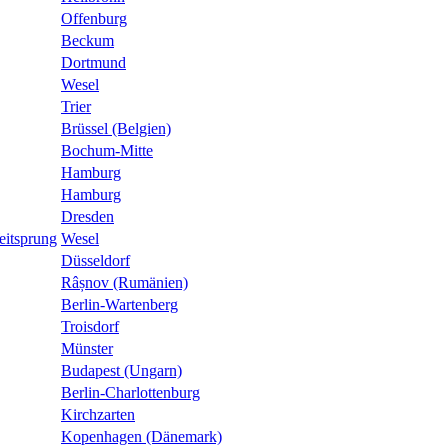
Offenburg
Beckum
Dortmund
Wesel
Trier
Brüssel (Belgien)
Bochum-Mitte
Hamburg
Hamburg
Dresden
eitsprung
Wesel
Düsseldorf
Râșnov (Rumänien)
Berlin-Wartenberg
Troisdorf
Münster
Budapest (Ungarn)
Berlin-Charlottenburg
Kirchzarten
Kopenhagen (Dänemark)