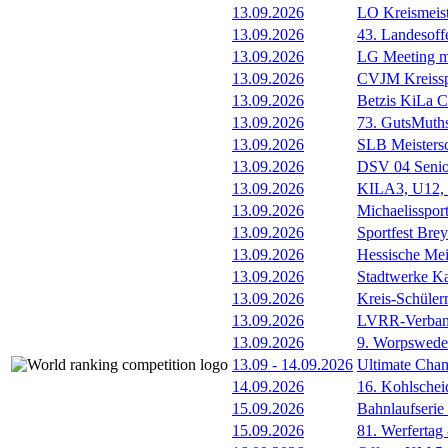
13.09.2026
LO Kreismeis
13.09.2026
43. Landesoff
13.09.2026
LG Meeting m
13.09.2026
CVJM Kreissp
13.09.2026
Betzis KiLa 
13.09.2026
73. GutsMuths
13.09.2026
SLB Meistersc
13.09.2026
DSV 04 Senio
13.09.2026
KILA3, U12, 
13.09.2026
Michaelissport
13.09.2026
Sportfest Brey
13.09.2026
Hessische Mei
13.09.2026
Stadtwerke Ka
13.09.2026
Kreis-Schüle
13.09.2026
LVRR-Verband
13.09.2026
9. Worpswede
13.09
-
14.09.2026
Ultimate Cha
14.09.2026
16. Kohlschei
15.09.2026
Bahnlaufserie
15.09.2026
81. Werfertag