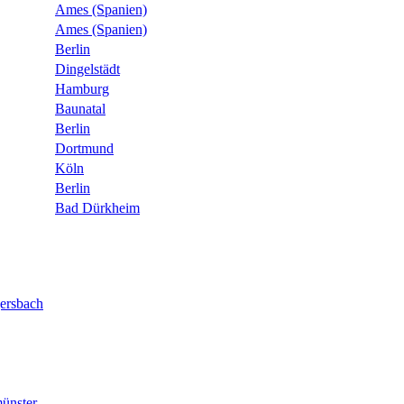
Ames (Spanien)
Ames (Spanien)
Berlin
Dingelstädt
Hamburg
Baunatal
Berlin
Dortmund
Köln
Berlin
Bad Dürkheim
ersbach
ünster