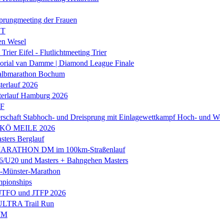
prungmeeting der Frauen
ST
en Wesel
Trier Eifel - Flutlichtmeeting Trier
orial van Damme | Diamond League Finale
albmarathon Bochum
erlauf 2026
terlauf Hamburg 2026
LF
rschaft Stabhoch- und Dreisprung mit Einlagewettkampf Hoch- und W
 KÖ MEILE 2026
ers Berglauf
ARATHON DM im 100km-Straßenlauf
U20 und Masters + Bahngehen Masters
k-Münster-Marathon
mpionships
 JTFO und JTFP 2026
 ULTRA Trail Run
WM