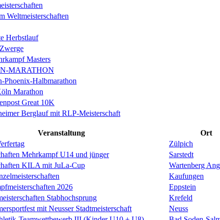
isterschaften
m Weltmeisterschaften
e Herbstlauf
 Zwerge
rkampf Masters
IN-MARATHON
en-Phoenix-Halbmarathon
Köln Marathon
enpost Great 10K
eimer Berglauf mit RLP-Meisterschaft
Veranstaltung
Ort
erfertag
Zülpich
chaften Mehrkampf U14 und jünger
Sarstedt
chaften KILA mit JuLa-Cup
Wartenberg Ang
nzelmeisterschaften
Kaufungen
pfmeisterschaften 2026
Eppstein
meisterschaften Stabhochsprung
Krefeld
rsportfest mit Neusser Stadtmeisterschaft
Neuss
thletik-Teamwettbewerb III (Kinder U10 + U8)
Bad Soden-Salm