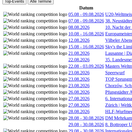
Top-Events
Alle Termine
Datum
05.08
-
09.08.2026
U20-Weltmeist
07.08
-
09.08.2026
38. Neustädte
08.08.2026
10. Nacht der
10.08
-
16.08.2026
Europameister
12.08.2026
Vilbeler Aben
15.08
-
16.08.2026
Sky's the Lim
21.08.2026
Lausanne | D
22.08.2026
35. Landesmei
22.08
-
03.09.2026
Masters Weltm
23.08.2026
Speerwurf
23.08.2026
TOP Sprungm
23.08.2026
Chorzów, Sch
26.08.2026
Pfungstädter 
27.08.2026
6. Internatio
27.08.2026
Zürich | Welt
28.08.2026
HLF-Wurfmee
28.08
-
30.08.2026
DM Mehrkamp
29.08
-
30.08.2026
8. Bottroper U
29.08
-
30.08.2026
International