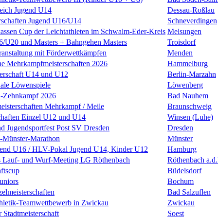
leich Jugend U14
Dessau-Roßlau
rschaften Jugend U16/U14
Schneverdingen
kassen Cup der Leichtathleten im Schwalm-Eder-Kreis
Melsungen
U20 und Masters + Bahngehen Masters
Troisdorf
anstaltung mit Förderwettkämpfen
Menden
he Mehrkampfmeisterschaften 2026
Hammelburg
terschaft U14 und U12
Berlin-Marzahn
nale Löwenspiele
Löwenberg
n-Zehnkampf 2026
Bad Nauhem
eisterschaften Mehrkampf / Meile
Braunschweig
chaften Einzel U12 und U14
Winsen (Luhe)
nd Jugendsportfest Post SV Dresden
Dresden
k-Münster-Marathon
Münster
nd U16 / HLV-Pokal Jugend U14, Kinder U12
Hamburg
s Lauf- und Wurf-Meeting LG Röthenbach
Röthenbach a.d.
ftscup
Büdelsdorf
uniors
Bochum
zelmeisterschaften
Bad Salzuflen
thletik-Teamwettbewerb in Zwickau
Zwickau
 Stadtmeisterschaft
Soest