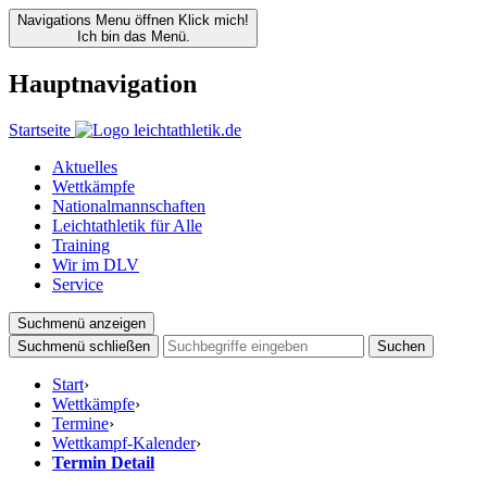
Navigations Menu öffnen
Klick mich!
Ich bin das Menü.
Hauptnavigation
Startseite
Aktuelles
Wettkämpfe
Nationalmannschaften
Leichtathletik für Alle
Training
Wir im DLV
Service
Suchmenü anzeigen
Suchmenü schließen
Suchen
Start
›
Wettkämpfe
›
Termine
›
Wettkampf-Kalender
›
Termin Detail