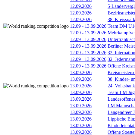
12.09.2026
5-Länderverg
12.09.2026
Bezirksmeiste
12.09.2026
38. Kreisspar
12.09
-
13.09.2026
Team DM U16/
12.09
-
13.09.2026
Mehrkampfver
12.09
-
13.09.2026
Unterfränkisc
12.09
-
13.09.2026
Berliner Meis
12.09
-
13.09.2026
32. Internatio
12.09
-
13.09.2026
32. Jederman
12.09
-
13.09.2026
Offene Kreism
13.09.2026
Kreismeisters
13.09.2026
38. Kinder- u
13.09.2026
24. Volksban
13.09.2026
Team-LM Juge
13.09.2026
Landesoffene
13.09.2026
LM Mannscha
13.09.2026
Langendreer J
13.09.2026
Lippische Ein
13.09.2026
Kinderleichta
13.09.2026
Offene Soester