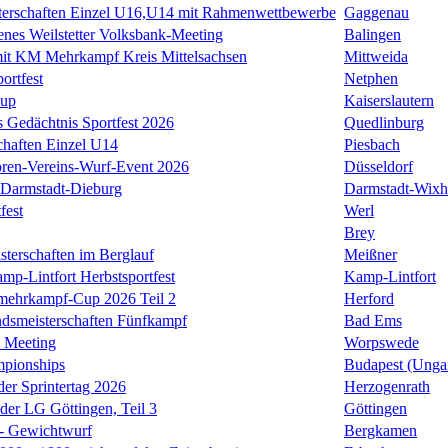
terschaften Einzel U16,U14 mit Rahmenwettbewerbe
Gaggenau
enes Weilstetter Volksbank-Meeting
Balingen
it KM Mehrkampf Kreis Mittelsachsen
Mittweida
ortfest
Netphen
Cup
Kaiserslautern
 Gedächtnis Sportfest 2026
Quedlinburg
haften Einzel U14
Piesbach
ren-Vereins-Wurf-Event 2026
Düsseldorf
Darmstadt-Dieburg
Darmstadt-Wixh
fest
Werl
Brey
sterschaften im Berglauf
Meißner
mp-Lintfort Herbstsportfest
Kamp-Lintfort
rmehrkampf-Cup 2026 Teil 2
Herford
smeisterschaften Fünfkampf
Bad Ems
 Meeting
Worpswede
mpionships
Budapest (Unga
der Sprintertag 2026
Herzogenrath
 der LG Göttingen, Teil 3
Göttingen
 - Gewichtwurf
Bergkamen