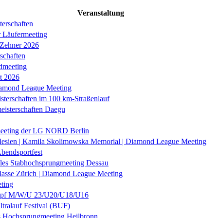
Veranstaltung
erschaften
r Läufermeeting
 Zehner 2026
schaften
dmeeting
it 2026
iamond League Meeting
sterschaften im 100 km-Straßenlauf
eisterschaften Daegu
eeting der LG NORD Berlin
lesien | Kamila Skolimowska Memorial | Diamond League Meeting
Abendsportfest
nales Stabhochsprungmeeting Dessau
klasse Zürich | Diamond League Meeting
ting
f M/W/U 23/U20/U18/U16
ltralauf Festival (BUF)
es Hochsprungmeeting Heilbronn