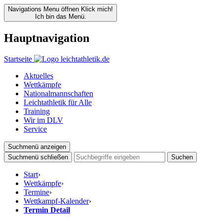
Navigations Menu öffnen
Klick mich!
Ich bin das Menü.
Hauptnavigation
Startseite
Aktuelles
Wettkämpfe
Nationalmannschaften
Leichtathletik für Alle
Training
Wir im DLV
Service
Suchmenü anzeigen
Suchmenü schließen
Suchen
Start
›
Wettkämpfe
›
Termine
›
Wettkampf-Kalender
›
Termin Detail