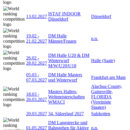
ISTAF INDOOR
13.02.2027
Düsseldorf
Düsseldorf
19.02
-
DM Halle
n.n.
21.02.2027
Männer/Frauen
DM Halle U20 & DM
26.02
-
Winterwurf
Halle (Saale)
28.02.2027
M/W/U20/U18
05.03
-
DM Halle Masters
Frankfurt am Main
07.03.2027
und Winterwurf
Alachua County,
Masters Hallen-
Gainesville,
18.03
-
Weltmeisterschaften
FLORIDA
26.03.2027
WMACI
(Vereinigte
Staaten)
20.03.2027
34. Sälzerlauf 2027
Salzkotten
DM Langstrecke und
01.05.2027
Bahngehen für Aktive
n.n.