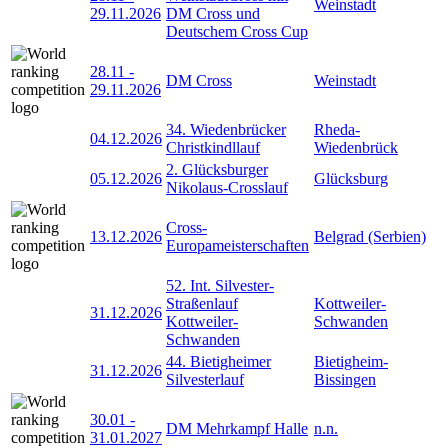
Weinstadt
29.11.2026
DM Cross und
Deutschem Cross Cup
28.11
-
DM Cross
Weinstadt
29.11.2026
34. Wiedenbrücker
Rheda-
04.12.2026
Christkindllauf
Wiedenbrück
2. Glücksburger
05.12.2026
Glücksburg
Nikolaus-Crosslauf
Cross-
13.12.2026
Belgrad (Serbien)
Europameisterschaften
52. Int. Silvester-
Straßenlauf
Kottweiler-
31.12.2026
Kottweiler-
Schwanden
Schwanden
44. Bietigheimer
Bietigheim-
31.12.2026
Silvesterlauf
Bissingen
30.01
-
DM Mehrkampf Halle
n.n.
31.01.2027