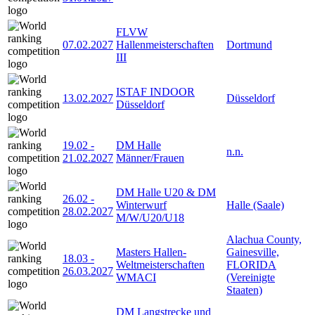
FLVW
07.02.2027
Hallenmeisterschaften
Dortmund
III
ISTAF INDOOR
13.02.2027
Düsseldorf
Düsseldorf
19.02
-
DM Halle
n.n.
21.02.2027
Männer/Frauen
DM Halle U20 & DM
26.02
-
Winterwurf
Halle (Saale)
28.02.2027
M/W/U20/U18
Alachua County,
Masters Hallen-
Gainesville,
18.03
-
Weltmeisterschaften
FLORIDA
26.03.2027
WMACI
(Vereinigte
Staaten)
DM Langstrecke und