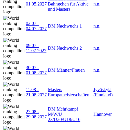
01.05.2027
Bahngehen für Aktive
n.n.
und Masters
02.07
-
DM Nachwuchs 1
n.n.
04.07.2027
09.07
-
DM Nachwuchs 2
n.n.
11.07.2027
30.07
-
DM Männer/Frauen
n.n.
01.08.2027
11.08
-
Masters
Jyväskylä
21.08.2027
Europameisterschaften
(Finnland)
DM Mehrkampf
27.08
-
M/W/U
Hannover
29.08.2027
23/U20/U18/U16