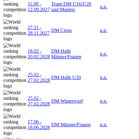
11.09
-
Team DM U16/U20
n.n.
12.09.2027
und Masters
27.11
-
DM Cross
n.n.
28.11.2027
18.02
-
DM Halle
n.n.
20.02.2028
Männer/Frauen
25.02
-
DM Halle U20
n.n.
27.02.2028
25.02
-
DM Winterwurf
n.n.
27.02.2028
17.06
-
DM Männer/Frauen
n.n.
18.06.2028