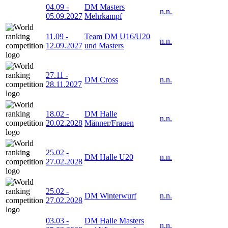
04.09
-
DM Masters
n.n.
05.09.2027
Mehrkampf
11.09
-
Team DM U16/U20
n.n.
12.09.2027
und Masters
27.11
-
DM Cross
n.n.
28.11.2027
18.02
-
DM Halle
n.n.
20.02.2028
Männer/Frauen
25.02
-
DM Halle U20
n.n.
27.02.2028
25.02
-
DM Winterwurf
n.n.
27.02.2028
03.03
-
DM Halle Masters
n.n.