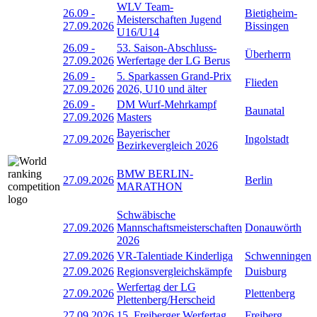
WLV Team-
26.09
-
Bietigheim-
Meisterschaften Jugend
27.09.2026
Bissingen
U16/U14
26.09
-
53. Saison-Abschluss-
Überherrn
27.09.2026
Werfertage der LG Berus
26.09
-
5. Sparkassen Grand-Prix
Flieden
27.09.2026
2026, U10 und älter
26.09
-
DM Wurf-Mehrkampf
Baunatal
27.09.2026
Masters
Bayerischer
27.09.2026
Ingolstadt
Bezirkevergleich 2026
BMW BERLIN-
27.09.2026
Berlin
MARATHON
Schwäbische
27.09.2026
Mannschaftsmeisterschaften
Donauwörth
2026
27.09.2026
VR-Talentiade Kinderliga
Schwenningen
27.09.2026
Regionsvergleichskämpfe
Duisburg
Werfertag der LG
27.09.2026
Plettenberg
Plettenberg/Herscheid
27.09.2026
15. Freiberger Werfertag
Freiberg