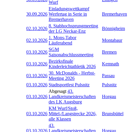
Wurf
Einladungswettkampf
30.09.2026
Werfertag in Serie in
Bremerhaven
Bremerhaven
8. Stabhochsprungmeeting
02.10.2026
Bönnigheim
der LG Neckar-Enz
1. Mons-Tabor
02.10.2026
Montabaur
Läuferabend
SGM
03.10.2026
Bremen
Saisonabschlussmeeting
Bezirksfinale
03.10.2026
Kemnath
Kinderleichtathletik 2026
30. McDonalds - Herbst-
03.10.2026
Passau
Meeting 2026
03.10.2026
Stadtsportfest Pulsnitz
Pulsnitz
Abgesagt
43.
03.10.2026
Landkreismeisterschaften
Horgau
des LK Augsburg
KM Wurf/Stoß,
03.10.2026
Mittel-/Langstrecke 2026,
Brunsbüttel
alle Klassen
43.
03.10.2026
Landkreismeisterschaften
Horgau