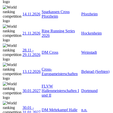
Sparkassen Cross
14.11.2026
Pforzheim
Pforzheim
Ring Running Series
21.11.2026
Hockenheim
2026
28.11
-
DM Cross
Weinstadt
29.11.2026
Cross-
13.12.2026
Belgrad (Serbien)
Europameisterschaften
FLVW
30.01.2027
Hallenmeisterschaften I
Dortmund
und II
30.01
-
DM Mehrkampf Halle
n.n.
31.01.2027