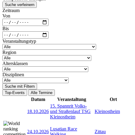
Suche verfeinern
Zeitraum
Von
Bis
Veranstaltungstyp
Region
Altersklassen
Disziplinen
Suche mit Filtern
Top-Events
Alle Termine
Datum
Veranstaltung
Ort
15. Spannrit Volks-
18.10.2026
und Straßenlauf TSG
Kleinostheim
Kleinostheim
Lusatian Race
24.10.2026
Zittau
Walking