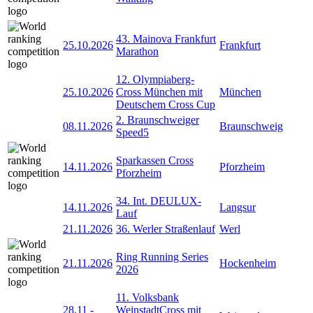
43. Mainova Frankfurt
25.10.2026
Frankfurt
Marathon
12. Olympiaberg-
25.10.2026
Cross München mit
München
Deutschem Cross Cup
2. Braunschweiger
08.11.2026
Braunschweig
Speed5
Sparkassen Cross
14.11.2026
Pforzheim
Pforzheim
34. Int. DEULUX-
14.11.2026
Langsur
Lauf
21.11.2026
36. Werler Straßenlauf
Werl
Ring Running Series
21.11.2026
Hockenheim
2026
11. Volksbank
28.11
-
WeinstadtCross mit