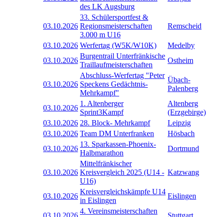
des LK Augsburg
33. Schülersportfest &
03.10.2026
Regionsmeisterschaften
Remscheid
3.000 m U16
03.10.2026
Werfertag (W5K/W10K)
Medelby
Burgentrail Unterfränkische
03.10.2026
Ostheim
Traillaufmeisterschaften
Abschluss-Werfertag "Peter
Übach-
03.10.2026
Speckens Gedächtnis-
Palenberg
Mehrkampf"
1. Altenberger
Altenberg
03.10.2026
Sprint3Kampf
(Erzgebirge)
03.10.2026
28. Block- Mehrkampf
Leipzig
03.10.2026
Team DM Unterfranken
Hösbach
13. Sparkassen-Phoenix-
03.10.2026
Dortmund
Halbmarathon
Mittelfränkischer
03.10.2026
Kreisvergleich 2025 (U14 -
Katzwang
U16)
Kreisvergleichskämpfe U14
03.10.2026
Eislingen
in Eislingen
4. Vereinsmeisterschaften
03.10.2026
Stuttgart