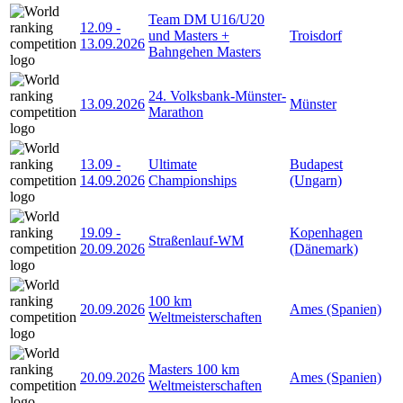
Team DM U16/U20
12.09
-
und Masters +
Troisdorf
13.09.2026
Bahngehen Masters
24. Volksbank-Münster-
13.09.2026
Münster
Marathon
13.09
-
Ultimate
Budapest
14.09.2026
Championships
(Ungarn)
19.09
-
Kopenhagen
Straßenlauf-WM
20.09.2026
(Dänemark)
100 km
20.09.2026
Ames (Spanien)
Weltmeisterschaften
Masters 100 km
20.09.2026
Ames (Spanien)
Weltmeisterschaften