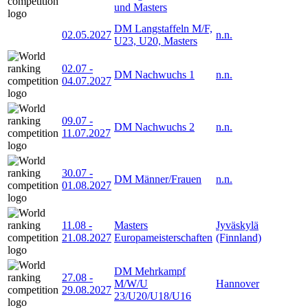
und Masters
DM Langstaffeln M/F,
02.05.2027
n.n.
U23, U20, Masters
02.07
-
DM Nachwuchs 1
n.n.
04.07.2027
09.07
-
DM Nachwuchs 2
n.n.
11.07.2027
30.07
-
DM Männer/Frauen
n.n.
01.08.2027
11.08
-
Masters
Jyväskylä
21.08.2027
Europameisterschaften
(Finnland)
DM Mehrkampf
27.08
-
M/W/U
Hannover
29.08.2027
23/U20/U18/U16