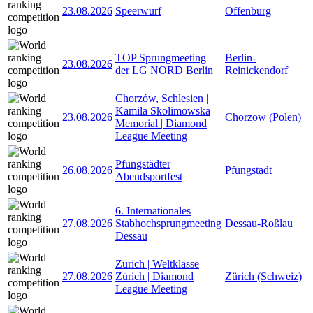
23.08.2026
Speerwurf
Offenburg
TOP Sprungmeeting
Berlin-
23.08.2026
der LG NORD Berlin
Reinickendorf
Chorzów, Schlesien |
Kamila Skolimowska
23.08.2026
Chorzow (Polen)
Memorial | Diamond
League Meeting
Pfungstädter
26.08.2026
Pfungstadt
Abendsportfest
6. Internationales
27.08.2026
Stabhochsprungmeeting
Dessau-Roßlau
Dessau
Zürich | Weltklasse
27.08.2026
Zürich | Diamond
Zürich (Schweiz)
League Meeting