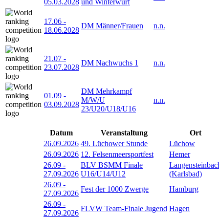
05.03.2028
und Winterwurf
17.06
-
DM Männer/Frauen
n.n.
18.06.2028
21.07
-
DM Nachwuchs 1
n.n.
23.07.2028
DM Mehrkampf
01.09
-
M/W/U
n.n.
03.09.2028
23/U20/U18/U16
Datum
Veranstaltung
Ort
26.09.2026
49. Lüchower Stunde
Lüchow
26.09.2026
12. Felsenmeersportfest
Hemer
26.09
-
BLV BSMM Finale
Langensteinbac
27.09.2026
U16/U14/U12
(Karlsbad)
26.09
-
Fest der 1000 Zwerge
Hamburg
27.09.2026
26.09
-
FLVW Team-Finale Jugend
Hagen
27.09.2026