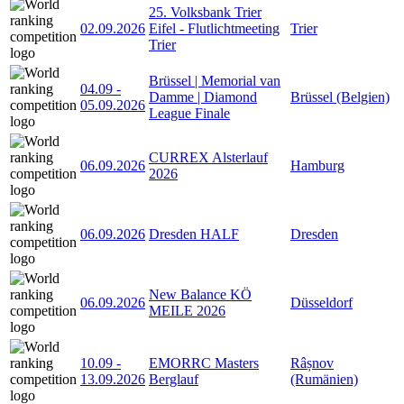
25. Volksbank Trier
02.09.2026
Eifel - Flutlichtmeeting
Trier
Trier
Brüssel | Memorial van
04.09
-
Damme | Diamond
Brüssel (Belgien)
05.09.2026
League Finale
CURREX Alsterlauf
06.09.2026
Hamburg
2026
06.09.2026
Dresden HALF
Dresden
New Balance KÖ
06.09.2026
Düsseldorf
MEILE 2026
10.09
-
EMORRC Masters
Râșnov
13.09.2026
Berglauf
(Rumänien)