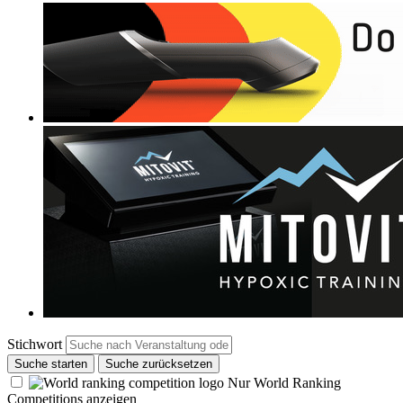
Stichwort
Suche starten
Suche zurücksetzen
Nur World Ranking
Competitions anzeigen