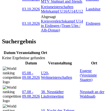
MTV Stuttgart and friends
Kreismeisterschaften
03.10.2026
Landshut
Mehrkampf U16/U14/U12
Abgesagt
Kreisvergleichskampf U14
03.10.2026
Eislingen
in Eislingen (Team Ulm /
Alb-Donau)
Suchergebnis
Datum
Veranstaltung
Ort
Keine Ergebnisse gefunden
Datum
Veranstaltung
Ort
Eugene
05.08
-
U20-
(Vereinigte
09.08.2026
Weltmeisterschaften
Staaten)
07.08
-
38. Neustädter
Neustadt an der
09.08.2026
Läufermeeting
Waldnaab
10. Nacht der Zehner