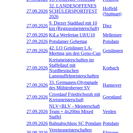
32. LANDESOFFENES
Hoffeld
27.09.2026
SCHÜLERSPORTFEST
(Stuttgart)
2026
9. Diezer Stadtlauf mit 10
27.09.2026
Diez
km (Regionsmeisterschaft)
27.09.2026
KiLa Werfertag U8/U10
Mellensee
27.09.2026
Potsdamer Gehertag
Potsdam
42. LO Geislinger LA-
27.09.2026
Geislingen
Meeting um den Geno-Cup
Kreismeisterschaften im
Staffellauf mit
27.09.2026
Korbach
Nordhessischen
Langstaffelmeisterschaften
33. Germanen-Olympiade
27.09.2026
Hannover
des Mühlenberger SV
Crosslauf Friedrichsruh mit
27.09.2026
Geestland
Kreismeisterschaft
NLV+BLV - Meisterschaft
27.09.2026
Team + 4x200m Mixed
Verden
Staffel
29.09.2026
Bahnabschluss SC Potsdam
Potsdam
Vereinsmeisterschaften
30.09.2026
Ehingen