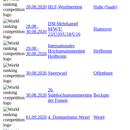
28.08.2026
HLF-Wurfmeeting
Halle (Saale)
DM Mehrkampf
28.08
-
M/W/U
Hannover
30.08.2026
23/U20/U18/U16
Internationales
29.08
-
Hochsprungmeeting
Heilbronn
30.08.2026
Heilbronn
30.08.2026
Speerwurf
Offenburg
26.
30.08.2026
Stabhochsprungmeeting
Beckum
der Frauen
01.09.2026
4. Domspringen Wesel
Wesel