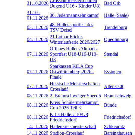
Crosslaufmeisterschaften
31.10.2026
Bad Orb
(Jugend U16 - Kinder U8)
31.10
-
30. Jedermannzehnkampf
Halle (Saale)
01.11.2026
48. Hallensportfest des
03.11.2026
Trendelburg
TSV Deisel
21.Lothar Fricke-
04.11.2026
Quedlinburg
Winterlaufserie 2026/2027
Offenes Hallen-Altmark-
07.11.2026
Sportfest U18-U16-U10-
Stendal
U8
Sparkassen KiLA Cup
07.11.2026
Ostwürttemberg 2026 -
Essingen
Finale
Hessische Meisterschaften
07.11.2026
Altenstadt
Crosslauf
08.11.2026
2. Braunschweiger Speed5
Braunschweig
Kreis-Schülermehrkampf-
08.11.2026
Bünde
Cup 2026 Teil 3
KiLa Halle U10/U8
08.11.2026
Friedrichsdorf
Friedrichsdorf
14.11.2026
Hallenkreismeisterschaft
Schkeuditz
14.11.2026
Stadion-Crosslauf
Barsinghausen