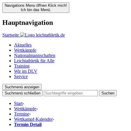
Navigations Menu öffnen
Klick mich!
Ich bin das Menü.
Hauptnavigation
Startseite
Aktuelles
Wettkämpfe
Nationalmannschaften
Leichtathletik für Alle
Training
Wir im DLV
Service
Suchmenü anzeigen
Suchmenü schließen
Suchen
Start
›
Wettkämpfe
›
Termine
›
Wettkampf-Kalender
›
Termin Detail