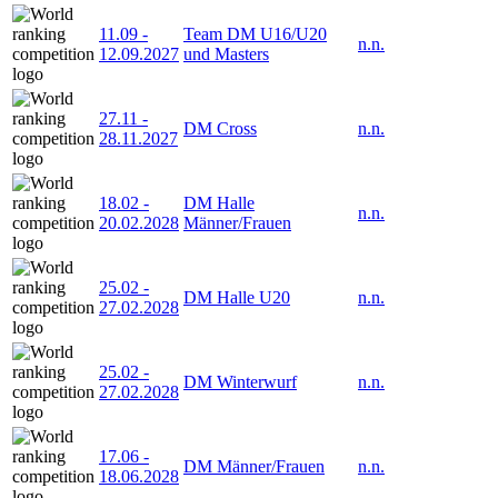
11.09
-
Team DM U16/U20
n.n.
12.09.2027
und Masters
27.11
-
DM Cross
n.n.
28.11.2027
18.02
-
DM Halle
n.n.
20.02.2028
Männer/Frauen
25.02
-
DM Halle U20
n.n.
27.02.2028
25.02
-
DM Winterwurf
n.n.
27.02.2028
17.06
-
DM Männer/Frauen
n.n.
18.06.2028