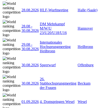
28.08.2026
HLF-Wurfmeeting
Halle (Saale)
DM Mehrkampf
28.08
-
M/W/U
Hannover
30.08.2026
23/U20/U18/U16
Internationales
29.08
-
Hochsprungmeeting
Heilbronn
30.08.2026
Heilbronn
30.08.2026
Speerwurf
Offenburg
26.
30.08.2026
Stabhochsprungmeeting
Beckum
der Frauen
01.09.2026
4. Domspringen Wesel
Wesel