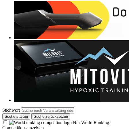
Stichwort
Suche starten
Suche zurücksetzen
Nur World Ranking
Competitions anzeigen