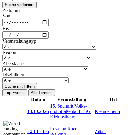
Suche verfeinern
Zeitraum
Von
Bis
Veranstaltungstyp
Region
Altersklassen
Disziplinen
Suche mit Filtern
Top-Events
Alle Termine
Datum
Veranstaltung
Ort
15. Spannrit Volks-
18.10.2026
und Straßenlauf TSG
Kleinostheim
Kleinostheim
Lusatian Race
24.10.2026
Zittau
Walking