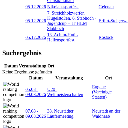
Christkindllauf
05.12.2026
Nikolaussportfest
Gelenau
7. Streichholzwerfen +
Kugelstoßen, 6. Stabhoch -
05.12.2026
Erfurt-Steigerw
Jugendcup + ThHLM
Stabhoch
13. Achim-Huth-
05.12.2026
Rostock
Hallensportfest
Suchergebnis
Datum
Veranstaltung
Ort
Keine Ergebnisse gefunden
Datum
Veranstaltung
Ort
Eugene
05.08
-
U20-
(Vereinigte
09.08.2026
Weltmeisterschaften
Staaten)
07.08
-
38. Neustädter
Neustadt an der
09.08.2026
Läufermeeting
Waldnaab