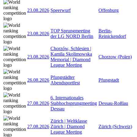
23.08.2026
Speerwurf
Offenburg
TOP Sprungmeeting
Berlin-
23.08.2026
der LG NORD Berlin
Reinickendorf
Chorzów, Schlesien |
Kamila Skolimowska
23.08.2026
Chorzow (Polen)
Memorial | Diamond
League Meeting
Pfungstädter
26.08.2026
Pfungstadt
Abendsportfest
6. Internationales
27.08.2026
Stabhochsprungmeeting
Dessau-Roßlau
Dessau
Zürich | Weltklasse
27.08.2026
Zürich | Diamond
Zürich (Schweiz)
League Meeting