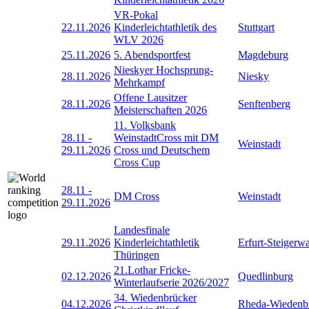
VR-Pokal
22.11.2026
Kinderleichtathletik des
Stuttgart
WLV 2026
25.11.2026
5. Abendsportfest
Magdeburg
Nieskyer Hochsprung-
28.11.2026
Niesky
Mehrkampf
Offene Lausitzer
28.11.2026
Senftenberg
Meisterschaften 2026
11. Volksbank
28.11
-
WeinstadtCross mit DM
Weinstadt
29.11.2026
Cross und Deutschem
Cross Cup
28.11
-
DM Cross
Weinstadt
29.11.2026
Landesfinale
29.11.2026
Kinderleichtathletik
Erfurt-Steigerw
Thüringen
21.Lothar Fricke-
02.12.2026
Quedlinburg
Winterlaufserie 2026/2027
34. Wiedenbrücker
04.12.2026
Rheda-Wiedenb