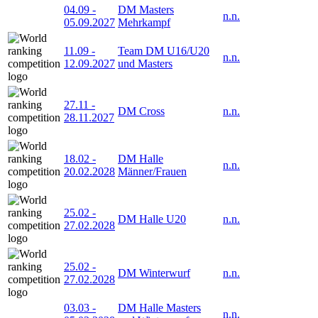
04.09
-
DM Masters
n.n.
05.09.2027
Mehrkampf
11.09
-
Team DM U16/U20
n.n.
12.09.2027
und Masters
27.11
-
DM Cross
n.n.
28.11.2027
18.02
-
DM Halle
n.n.
20.02.2028
Männer/Frauen
25.02
-
DM Halle U20
n.n.
27.02.2028
25.02
-
DM Winterwurf
n.n.
27.02.2028
03.03
-
DM Halle Masters
n.n.