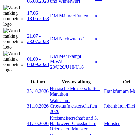
05.03.2028
und Winterwurf
17.06
-
DM Männer/Frauen
n.n.
18.06.2028
21.07
-
DM Nachwuchs 1
n.n.
23.07.2028
DM Mehrkampf
01.09
-
M/W/U
n.n.
03.09.2028
23/U20/U18/U16
Datum
Veranstaltung
Ort
Hessische Meisterschaften
25.10.2026
Frankfurt am M
Marathon
Wald- und
31.10.2026
Crosslaufmeisterschaften
Ibbenbüren/Dic
2026
Kreismeisterschaft und 3.
31.10.2026
Halloween-Crosslauf im
Munster
Örtzetal zu Munster