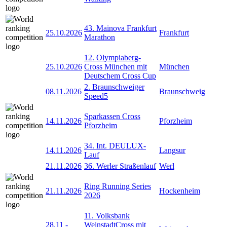
43. Mainova Frankfurt
25.10.2026
Frankfurt
Marathon
12. Olympiaberg-
25.10.2026
Cross München mit
München
Deutschem Cross Cup
2. Braunschweiger
08.11.2026
Braunschweig
Speed5
Sparkassen Cross
14.11.2026
Pforzheim
Pforzheim
34. Int. DEULUX-
14.11.2026
Langsur
Lauf
21.11.2026
36. Werler Straßenlauf
Werl
Ring Running Series
21.11.2026
Hockenheim
2026
11. Volksbank
28.11
-
WeinstadtCross mit