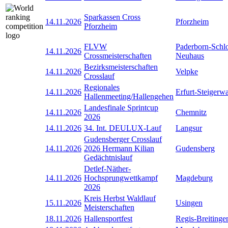
Sparkassen Cross
14.11.2026
Pforzheim
Pforzheim
FLVW
Paderborn-Schl
14.11.2026
Crossmeisterschaften
Neuhaus
Bezirksmeisterschaften
14.11.2026
Velpke
Crosslauf
Regionales
14.11.2026
Erfurt-Steigerw
Hallenmeeting/Hallengehen
Landesfinale Sprintcup
14.11.2026
Chemnitz
2026
14.11.2026
34. Int. DEULUX-Lauf
Langsur
Gudensberger Crosslauf
14.11.2026
2026 Hermann Kilian
Gudensberg
Gedächtnislauf
Detlef-Näther-
14.11.2026
Hochsprungwettkampf
Magdeburg
2026
Kreis Herbst Waldlauf
15.11.2026
Usingen
Meisterschaften
18.11.2026
Hallensportfest
Regis-Breitinge