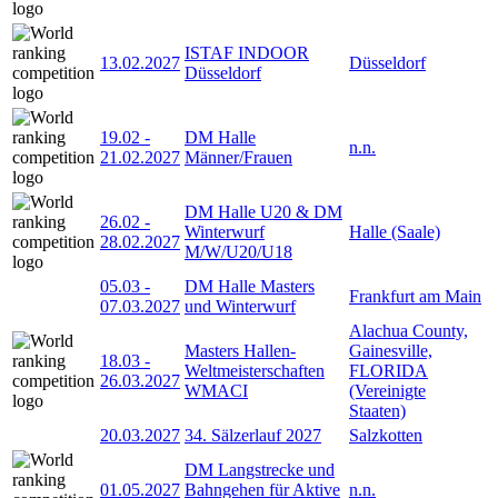
ISTAF INDOOR
13.02.2027
Düsseldorf
Düsseldorf
19.02
-
DM Halle
n.n.
21.02.2027
Männer/Frauen
DM Halle U20 & DM
26.02
-
Winterwurf
Halle (Saale)
28.02.2027
M/W/U20/U18
05.03
-
DM Halle Masters
Frankfurt am Main
07.03.2027
und Winterwurf
Alachua County,
Masters Hallen-
Gainesville,
18.03
-
Weltmeisterschaften
FLORIDA
26.03.2027
WMACI
(Vereinigte
Staaten)
20.03.2027
34. Sälzerlauf 2027
Salzkotten
DM Langstrecke und
01.05.2027
Bahngehen für Aktive
n.n.