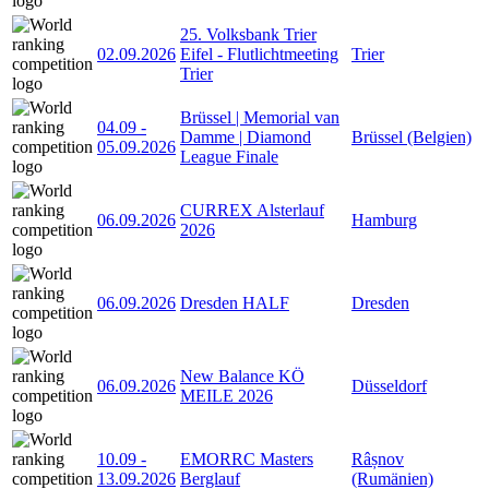
25. Volksbank Trier
02.09.2026
Eifel - Flutlichtmeeting
Trier
Trier
Brüssel | Memorial van
04.09
-
Damme | Diamond
Brüssel (Belgien)
05.09.2026
League Finale
CURREX Alsterlauf
06.09.2026
Hamburg
2026
06.09.2026
Dresden HALF
Dresden
New Balance KÖ
06.09.2026
Düsseldorf
MEILE 2026
10.09
-
EMORRC Masters
Râșnov
13.09.2026
Berglauf
(Rumänien)