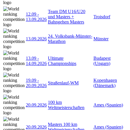
Team DM U16/U20
12.09
-
und Masters +
Troisdorf
13.09.2026
Bahngehen Masters
24. Volksbank-Münster-
13.09.2026
Münster
Marathon
13.09
-
Ultimate
Budapest
14.09.2026
Championships
(Ungarn)
19.09
-
Kopenhagen
Straßenlauf-WM
20.09.2026
(Dänemark)
100 km
20.09.2026
Ames (Spanien)
Weltmeisterschaften
Masters 100 km
20.09.2026
Ames (Spanien)
Weltmeisterschaften