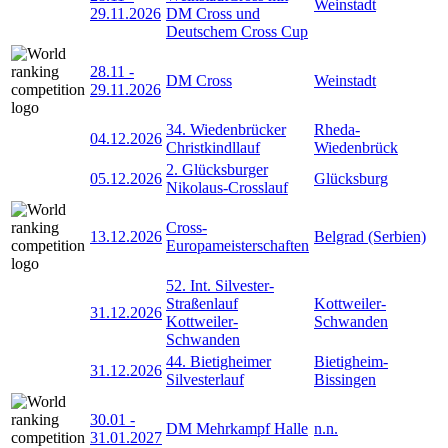
Weinstadt
29.11.2026
DM Cross und
Deutschem Cross Cup
28.11
-
DM Cross
Weinstadt
29.11.2026
34. Wiedenbrücker
Rheda-
04.12.2026
Christkindllauf
Wiedenbrück
2. Glücksburger
05.12.2026
Glücksburg
Nikolaus-Crosslauf
Cross-
13.12.2026
Belgrad (Serbien)
Europameisterschaften
52. Int. Silvester-
Straßenlauf
Kottweiler-
31.12.2026
Kottweiler-
Schwanden
Schwanden
44. Bietigheimer
Bietigheim-
31.12.2026
Silvesterlauf
Bissingen
30.01
-
DM Mehrkampf Halle
n.n.
31.01.2027