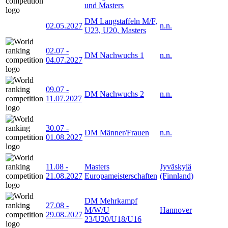
und Masters
DM Langstaffeln M/F,
02.05.2027
n.n.
U23, U20, Masters
02.07
-
DM Nachwuchs 1
n.n.
04.07.2027
09.07
-
DM Nachwuchs 2
n.n.
11.07.2027
30.07
-
DM Männer/Frauen
n.n.
01.08.2027
11.08
-
Masters
Jyväskylä
21.08.2027
Europameisterschaften
(Finnland)
DM Mehrkampf
27.08
-
M/W/U
Hannover
29.08.2027
23/U20/U18/U16