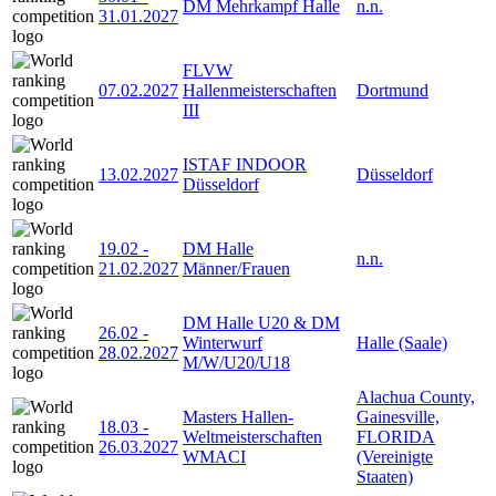
DM Mehrkampf Halle
n.n.
31.01.2027
FLVW
07.02.2027
Hallenmeisterschaften
Dortmund
III
ISTAF INDOOR
13.02.2027
Düsseldorf
Düsseldorf
19.02
-
DM Halle
n.n.
21.02.2027
Männer/Frauen
DM Halle U20 & DM
26.02
-
Winterwurf
Halle (Saale)
28.02.2027
M/W/U20/U18
Alachua County,
Masters Hallen-
Gainesville,
18.03
-
Weltmeisterschaften
FLORIDA
26.03.2027
WMACI
(Vereinigte
Staaten)