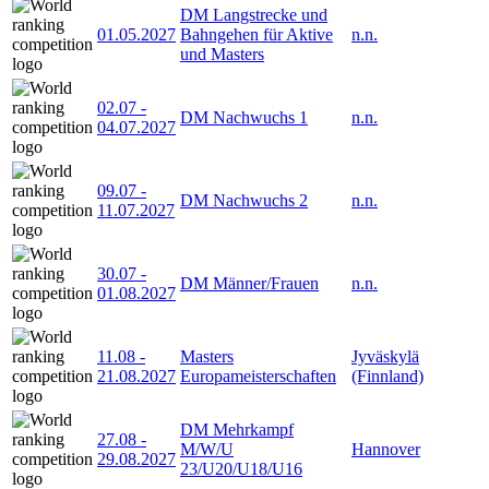
DM Langstrecke und
01.05.2027
Bahngehen für Aktive
n.n.
und Masters
02.07
-
DM Nachwuchs 1
n.n.
04.07.2027
09.07
-
DM Nachwuchs 2
n.n.
11.07.2027
30.07
-
DM Männer/Frauen
n.n.
01.08.2027
11.08
-
Masters
Jyväskylä
21.08.2027
Europameisterschaften
(Finnland)
DM Mehrkampf
27.08
-
M/W/U
Hannover
29.08.2027
23/U20/U18/U16