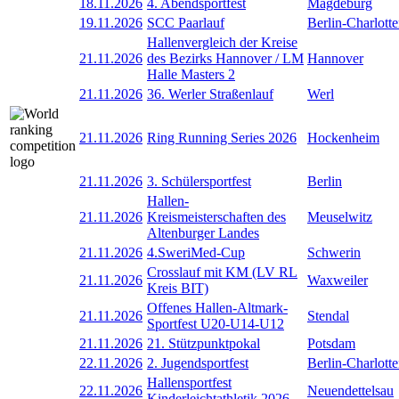
18.11.2026
4. Abendsportfest
Magdeburg
19.11.2026
SCC Paarlauf
Berlin-Charlott
Hallenvergleich der Kreise
21.11.2026
des Bezirks Hannover / LM
Hannover
Halle Masters 2
21.11.2026
36. Werler Straßenlauf
Werl
21.11.2026
Ring Running Series 2026
Hockenheim
21.11.2026
3. Schülersportfest
Berlin
Hallen-
21.11.2026
Kreismeisterschaften des
Meuselwitz
Altenburger Landes
21.11.2026
4.SweriMed-Cup
Schwerin
Crosslauf mit KM (LV RL
21.11.2026
Waxweiler
Kreis BIT)
Offenes Hallen-Altmark-
21.11.2026
Stendal
Sportfest U20-U14-U12
21.11.2026
21. Stützpunktpokal
Potsdam
22.11.2026
2. Jugendsportfest
Berlin-Charlott
Hallensportfest
22.11.2026
Neuendettelsau
Kinderleichtathletik 2026