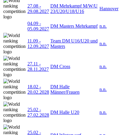
27.08
-
DM Mehrkampf M/W/U
Hannover
29.08.2027
23/U20/U18/U16
04.09
-
DM Masters Mehrkampf
n.n.
05.09.2027
11.09
-
Team DM U16/U20 und
n.n.
12.09.2027
Masters
27.11
-
DM Cross
n.n.
28.11.2027
18.02
-
DM Halle
n.n.
20.02.2028
Männer/Frauen
25.02
-
DM Halle U20
n.n.
27.02.2028
25.02
-