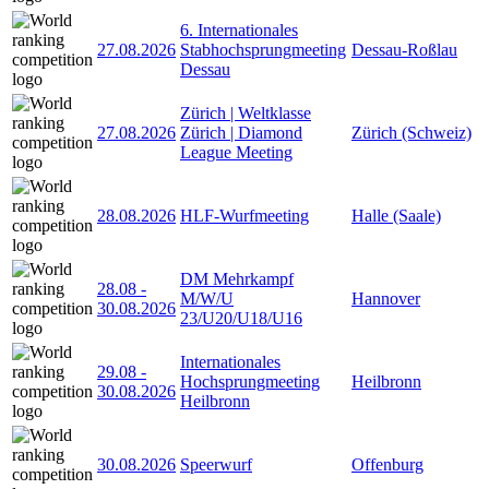
6. Internationales
27.08.2026
Stabhochsprungmeeting
Dessau-Roßlau
Dessau
Zürich | Weltklasse
27.08.2026
Zürich | Diamond
Zürich (Schweiz)
League Meeting
28.08.2026
HLF-Wurfmeeting
Halle (Saale)
DM Mehrkampf
28.08
-
M/W/U
Hannover
30.08.2026
23/U20/U18/U16
Internationales
29.08
-
Hochsprungmeeting
Heilbronn
30.08.2026
Heilbronn
30.08.2026
Speerwurf
Offenburg