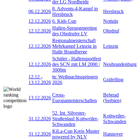
der LG Nordheide
8. Advents-4-Kampf in
06.12.2026
Hersbruck
Hersbruck
12.12.2026
6. Kids Cup
Nottuln
Hallen-Sprungmeeting
12.12.2026
Ohrdruf
des Ohrdrufer LV
Regionalmeisterschaft
12.12.2026
Mehrkampf Leipzig in
Leipzig
Halle Brandberge
Schüler - Hallensportfest
12.12.2026
des SCN mit LM 2000 /
Neubrandenburg
3000m
12.12
-
ttc Weihnachtsspringen
Gräfelfing
13.12.2026
2026
Cross-
Belgrad
13.12.2026
Europameisterschaften
(Serbien)
52. Int. Silvester-
Kottweiler-
31.12.2026
Straßenlauf Kottweiler-
Schwanden
Schwanden
KiLa-Cup Kreis Muster
31.12.2026
Hannover
powered by NLV