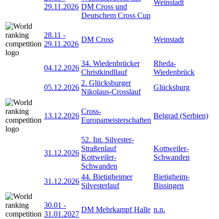
Weinstadt
29.11.2026
DM Cross und
Deutschem Cross Cup
28.11
-
DM Cross
Weinstadt
29.11.2026
34. Wiedenbrücker
Rheda-
04.12.2026
Christkindllauf
Wiedenbrück
2. Glücksburger
05.12.2026
Glücksburg
Nikolaus-Crosslauf
Cross-
13.12.2026
Belgrad (Serbien)
Europameisterschaften
52. Int. Silvester-
Straßenlauf
Kottweiler-
31.12.2026
Kottweiler-
Schwanden
Schwanden
44. Bietigheimer
Bietigheim-
31.12.2026
Silvesterlauf
Bissingen
30.01
-
DM Mehrkampf Halle
n.n.
31.01.2027