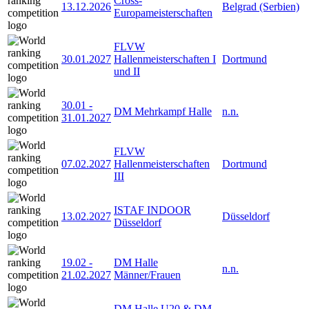
Cross-
13.12.2026
Belgrad (Serbien)
Europameisterschaften
FLVW
30.01.2027
Hallenmeisterschaften I
Dortmund
und II
30.01
-
DM Mehrkampf Halle
n.n.
31.01.2027
FLVW
07.02.2027
Hallenmeisterschaften
Dortmund
III
ISTAF INDOOR
13.02.2027
Düsseldorf
Düsseldorf
19.02
-
DM Halle
n.n.
21.02.2027
Männer/Frauen
DM Halle U20 & DM