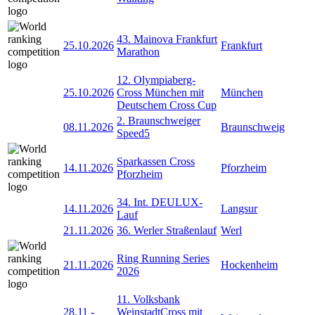
43. Mainova Frankfurt
25.10.2026
Frankfurt
Marathon
12. Olympiaberg-
25.10.2026
Cross München mit
München
Deutschem Cross Cup
2. Braunschweiger
08.11.2026
Braunschweig
Speed5
Sparkassen Cross
14.11.2026
Pforzheim
Pforzheim
34. Int. DEULUX-
14.11.2026
Langsur
Lauf
21.11.2026
36. Werler Straßenlauf
Werl
Ring Running Series
21.11.2026
Hockenheim
2026
11. Volksbank
28.11
-
WeinstadtCross mit