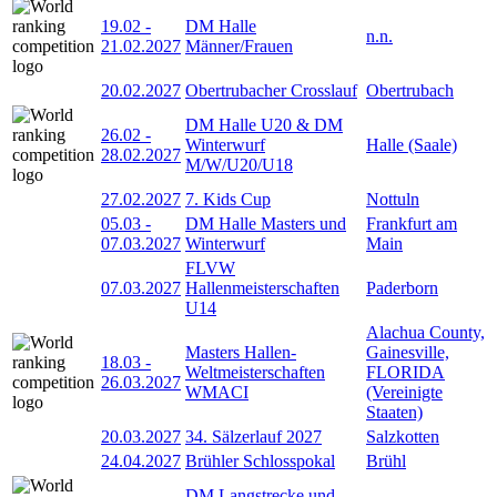
19.02
-
DM Halle
n.n.
21.02.2027
Männer/Frauen
20.02.2027
Obertrubacher Crosslauf
Obertrubach
DM Halle U20 & DM
26.02
-
Winterwurf
Halle (Saale)
28.02.2027
M/W/U20/U18
27.02.2027
7. Kids Cup
Nottuln
05.03
-
DM Halle Masters und
Frankfurt am
07.03.2027
Winterwurf
Main
FLVW
07.03.2027
Hallenmeisterschaften
Paderborn
U14
Alachua County,
Masters Hallen-
Gainesville,
18.03
-
Weltmeisterschaften
FLORIDA
26.03.2027
WMACI
(Vereinigte
Staaten)
20.03.2027
34. Sälzerlauf 2027
Salzkotten
24.04.2027
Brühler Schlosspokal
Brühl
DM Langstrecke und