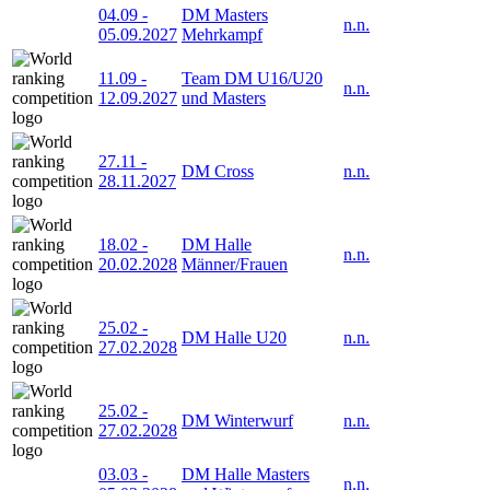
04.09
-
DM Masters
n.n.
05.09.2027
Mehrkampf
11.09
-
Team DM U16/U20
n.n.
12.09.2027
und Masters
27.11
-
DM Cross
n.n.
28.11.2027
18.02
-
DM Halle
n.n.
20.02.2028
Männer/Frauen
25.02
-
DM Halle U20
n.n.
27.02.2028
25.02
-
DM Winterwurf
n.n.
27.02.2028
03.03
-
DM Halle Masters
n.n.