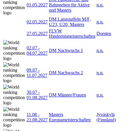
01.05.2027
Bahngehen für Aktive
n.n.
und Masters
DM Langstaffeln M/F,
02.05.2027
n.n.
U23, U20, Masters
FLVW
27.05.2027
Dorsten
Hindernismeisterschaften
02.07
-
DM Nachwuchs 1
n.n.
04.07.2027
09.07
-
DM Nachwuchs 2
n.n.
11.07.2027
30.07
-
DM Männer/Frauen
n.n.
01.08.2027
11.08
-
Masters
Jyväskylä
21.08.2027
Europameisterschaften
(Finnland)