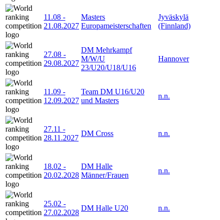
11.08
-
Masters
Jyväskylä
21.08.2027
Europameisterschaften
(Finnland)
DM Mehrkampf
27.08
-
M/W/U
Hannover
29.08.2027
23/U20/U18/U16
11.09
-
Team DM U16/U20
n.n.
12.09.2027
und Masters
27.11
-
DM Cross
n.n.
28.11.2027
18.02
-
DM Halle
n.n.
20.02.2028
Männer/Frauen
25.02
-
DM Halle U20
n.n.
27.02.2028