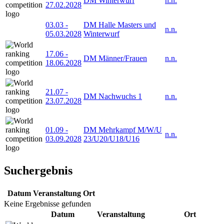
DM Winterwurf
n.n.
27.02.2028
03.03
-
DM Halle Masters und
n.n.
05.03.2028
Winterwurf
17.06
-
DM Männer/Frauen
n.n.
18.06.2028
21.07
-
DM Nachwuchs 1
n.n.
23.07.2028
01.09
-
DM Mehrkampf M/W/U
n.n.
03.09.2028
23/U20/U18/U16
Suchergebnis
Datum
Veranstaltung
Ort
Keine Ergebnisse gefunden
Datum
Veranstaltung
Ort