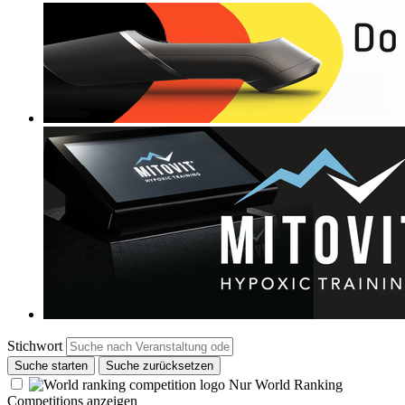
Stichwort
Suche starten
Suche zurücksetzen
Nur World Ranking
Competitions anzeigen