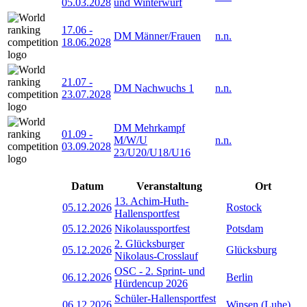
05.03.2028
und Winterwurf
17.06
-
DM Männer/Frauen
n.n.
18.06.2028
21.07
-
DM Nachwuchs 1
n.n.
23.07.2028
DM Mehrkampf
01.09
-
M/W/U
n.n.
03.09.2028
23/U20/U18/U16
Datum
Veranstaltung
Ort
13. Achim-Huth-
05.12.2026
Rostock
Hallensportfest
05.12.2026
Nikolaussportfest
Potsdam
2. Glücksburger
05.12.2026
Glücksburg
Nikolaus-Crosslauf
OSC - 2. Sprint- und
06.12.2026
Berlin
Hürdencup 2026
Schüler-Hallensportfest
06.12.2026
Winsen (Luhe)