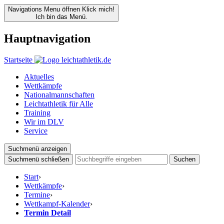
Navigations Menu öffnen
Klick mich!
Ich bin das Menü.
Hauptnavigation
Startseite
Aktuelles
Wettkämpfe
Nationalmannschaften
Leichtathletik für Alle
Training
Wir im DLV
Service
Suchmenü anzeigen
Suchmenü schließen
Suchen
Start
›
Wettkämpfe
›
Termine
›
Wettkampf-Kalender
›
Termin Detail