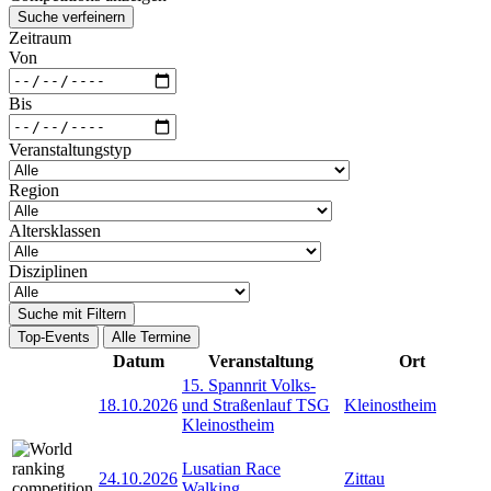
Suche verfeinern
Zeitraum
Von
Bis
Veranstaltungstyp
Region
Altersklassen
Disziplinen
Suche mit Filtern
Top-Events
Alle Termine
Datum
Veranstaltung
Ort
15. Spannrit Volks-
18.10.2026
und Straßenlauf TSG
Kleinostheim
Kleinostheim
Lusatian Race
24.10.2026
Zittau
Walking