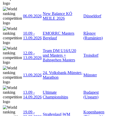
New Balance KÖ
06.09.2026
Düsseldorf
MEILE 2026
10.09
-
EMORRC Masters
Râșnov
13.09.2026
Berglauf
(Rumänien)
Team DM U16/U20
12.09
-
und Masters +
Troisdorf
13.09.2026
Bahngehen Masters
24. Volksbank-Münster-
13.09.2026
Münster
Marathon
13.09
-
Ultimate
Budapest
14.09.2026
Championships
(Ungarn)
19.09
-
Kopenhagen
Straßenlauf-WM