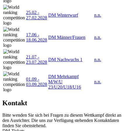
25.02
-
DM Winterwurf
n.n.
27.02.2028
17.06
-
DM Männer/Frauen
n.n.
18.06.2028
21.07
-
DM Nachwuchs 1
n.n.
23.07.2028
DM Mehrkampf
01.09
-
M/W/U
n.n.
03.09.2028
23/U20/U18/U16
Kontakt
Bitte wenden Sie sich bei Fragen zu diesem Wettkampf direkt an
den Ausrichter. Die uns zur Verfügung stehenden Kontaktdaten
finden Sie obenstehend.
DM-Tickets