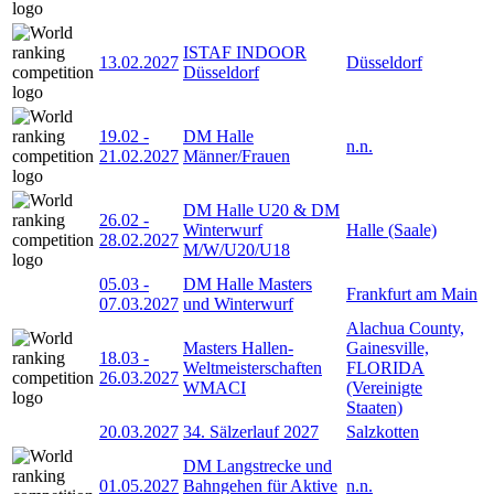
ISTAF INDOOR
13.02.2027
Düsseldorf
Düsseldorf
19.02
-
DM Halle
n.n.
21.02.2027
Männer/Frauen
DM Halle U20 & DM
26.02
-
Winterwurf
Halle (Saale)
28.02.2027
M/W/U20/U18
05.03
-
DM Halle Masters
Frankfurt am Main
07.03.2027
und Winterwurf
Alachua County,
Masters Hallen-
Gainesville,
18.03
-
Weltmeisterschaften
FLORIDA
26.03.2027
WMACI
(Vereinigte
Staaten)
20.03.2027
34. Sälzerlauf 2027
Salzkotten
DM Langstrecke und
01.05.2027
Bahngehen für Aktive
n.n.