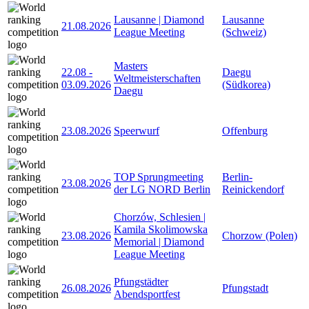
Lausanne | Diamond
Lausanne
21.08.2026
League Meeting
(Schweiz)
Masters
22.08
-
Daegu
Weltmeisterschaften
03.09.2026
(Südkorea)
Daegu
23.08.2026
Speerwurf
Offenburg
TOP Sprungmeeting
Berlin-
23.08.2026
der LG NORD Berlin
Reinickendorf
Chorzów, Schlesien |
Kamila Skolimowska
23.08.2026
Chorzow (Polen)
Memorial | Diamond
League Meeting
Pfungstädter
26.08.2026
Pfungstadt
Abendsportfest