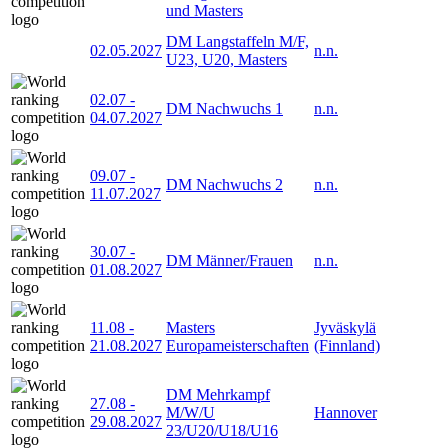
und Masters
DM Langstaffeln M/F,
02.05.2027
n.n.
U23, U20, Masters
02.07
-
DM Nachwuchs 1
n.n.
04.07.2027
09.07
-
DM Nachwuchs 2
n.n.
11.07.2027
30.07
-
DM Männer/Frauen
n.n.
01.08.2027
11.08
-
Masters
Jyväskylä
21.08.2027
Europameisterschaften
(Finnland)
DM Mehrkampf
27.08
-
M/W/U
Hannover
29.08.2027
23/U20/U18/U16