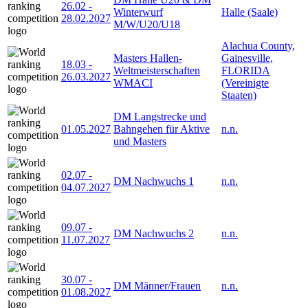
26.02
-
Winterwurf
Halle (Saale)
28.02.2027
M/W/U20/U18
Alachua County,
Masters Hallen-
Gainesville,
18.03
-
Weltmeisterschaften
FLORIDA
26.03.2027
WMACI
(Vereinigte
Staaten)
DM Langstrecke und
01.05.2027
Bahngehen für Aktive
n.n.
und Masters
02.07
-
DM Nachwuchs 1
n.n.
04.07.2027
09.07
-
DM Nachwuchs 2
n.n.
11.07.2027
30.07
-
DM Männer/Frauen
n.n.
01.08.2027