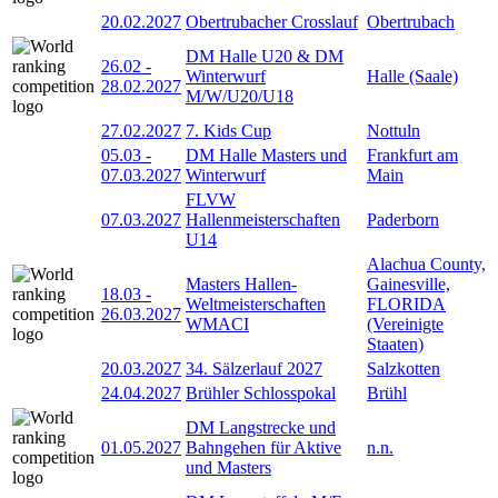
20.02.2027
Obertrubacher Crosslauf
Obertrubach
DM Halle U20 & DM
26.02
-
Winterwurf
Halle (Saale)
28.02.2027
M/W/U20/U18
27.02.2027
7. Kids Cup
Nottuln
05.03
-
DM Halle Masters und
Frankfurt am
07.03.2027
Winterwurf
Main
FLVW
07.03.2027
Hallenmeisterschaften
Paderborn
U14
Alachua County,
Masters Hallen-
Gainesville,
18.03
-
Weltmeisterschaften
FLORIDA
26.03.2027
WMACI
(Vereinigte
Staaten)
20.03.2027
34. Sälzerlauf 2027
Salzkotten
24.04.2027
Brühler Schlosspokal
Brühl
DM Langstrecke und
01.05.2027
Bahngehen für Aktive
n.n.
und Masters