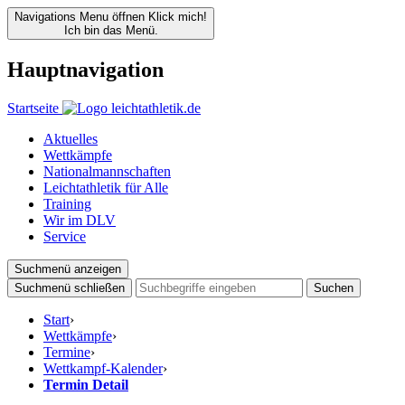
Navigations Menu öffnen
Klick mich!
Ich bin das Menü.
Hauptnavigation
Startseite
Aktuelles
Wettkämpfe
Nationalmannschaften
Leichtathletik für Alle
Training
Wir im DLV
Service
Suchmenü anzeigen
Suchmenü schließen
Suchen
Start
›
Wettkämpfe
›
Termine
›
Wettkampf-Kalender
›
Termin Detail