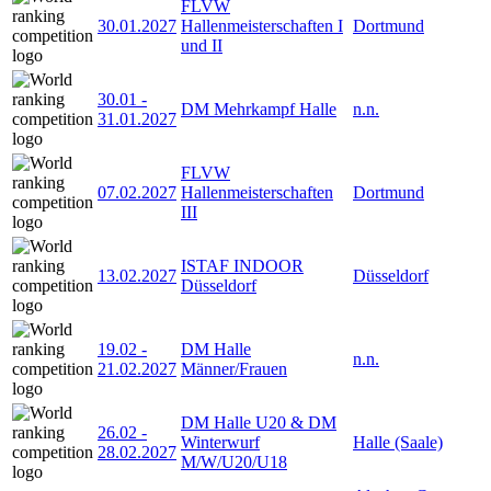
FLVW
30.01.2027
Hallenmeisterschaften I
Dortmund
und II
30.01
-
DM Mehrkampf Halle
n.n.
31.01.2027
FLVW
07.02.2027
Hallenmeisterschaften
Dortmund
III
ISTAF INDOOR
13.02.2027
Düsseldorf
Düsseldorf
19.02
-
DM Halle
n.n.
21.02.2027
Männer/Frauen
DM Halle U20 & DM
26.02
-
Winterwurf
Halle (Saale)
28.02.2027
M/W/U20/U18