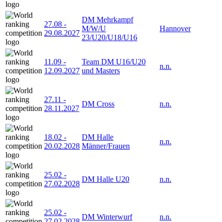
DM Mehrkampf
27.08
-
M/W/U
Hannover
29.08.2027
23/U20/U18/U16
11.09
-
Team DM U16/U20
n.n.
12.09.2027
und Masters
27.11
-
DM Cross
n.n.
28.11.2027
18.02
-
DM Halle
n.n.
20.02.2028
Männer/Frauen
25.02
-
DM Halle U20
n.n.
27.02.2028
25.02
-
DM Winterwurf
n.n.
27.02.2028