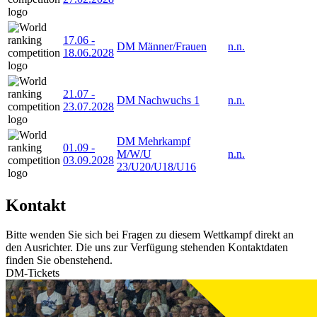
17.06
-
DM Männer/Frauen
n.n.
18.06.2028
21.07
-
DM Nachwuchs 1
n.n.
23.07.2028
DM Mehrkampf
01.09
-
M/W/U
n.n.
03.09.2028
23/U20/U18/U16
Kontakt
Bitte wenden Sie sich bei Fragen zu diesem Wettkampf direkt an
den Ausrichter. Die uns zur Verfügung stehenden Kontaktdaten
finden Sie obenstehend.
DM-Tickets