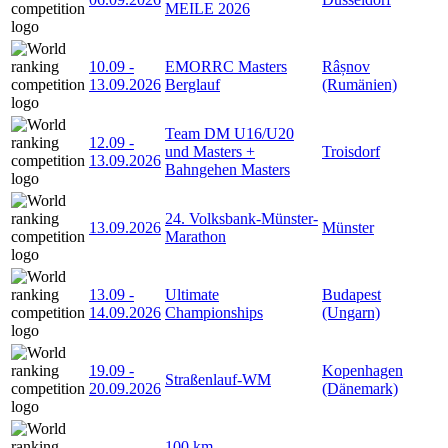
MEILE 2026
10.09
-
EMORRC Masters
Râșnov
13.09.2026
Berglauf
(Rumänien)
Team DM U16/U20
12.09
-
und Masters +
Troisdorf
13.09.2026
Bahngehen Masters
24. Volksbank-Münster-
13.09.2026
Münster
Marathon
13.09
-
Ultimate
Budapest
14.09.2026
Championships
(Ungarn)
19.09
-
Kopenhagen
Straßenlauf-WM
20.09.2026
(Dänemark)
100 km