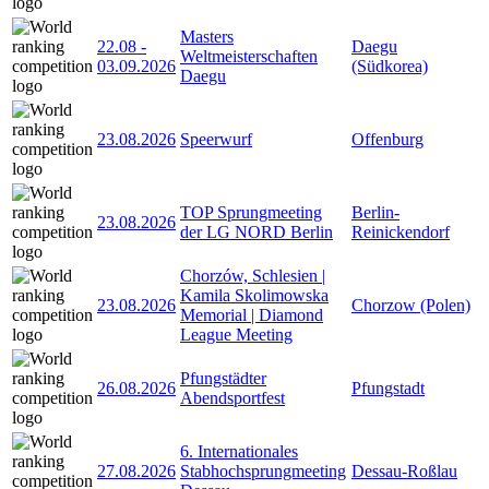
Masters
22.08
-
Daegu
Weltmeisterschaften
03.09.2026
(Südkorea)
Daegu
23.08.2026
Speerwurf
Offenburg
TOP Sprungmeeting
Berlin-
23.08.2026
der LG NORD Berlin
Reinickendorf
Chorzów, Schlesien |
Kamila Skolimowska
23.08.2026
Chorzow (Polen)
Memorial | Diamond
League Meeting
Pfungstädter
26.08.2026
Pfungstadt
Abendsportfest
6. Internationales
27.08.2026
Stabhochsprungmeeting
Dessau-Roßlau