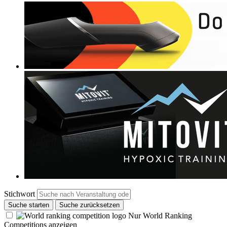
Stichwort
Suche starten
Suche zurücksetzen
Nur World Ranking
Competitions anzeigen