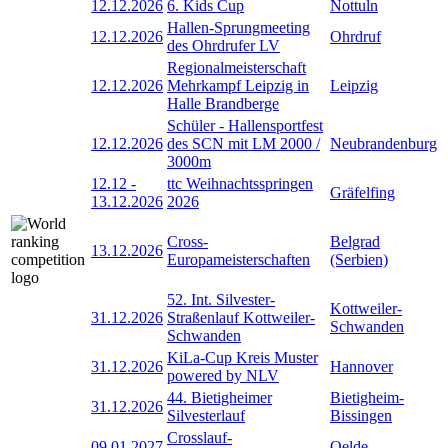
12.12.2026
6. Kids Cup
Nottuln
Hallen-Sprungmeeting
12.12.2026
Ohrdruf
des Ohrdrufer LV
Regionalmeisterschaft
12.12.2026
Mehrkampf Leipzig in
Leipzig
Halle Brandberge
Schüler - Hallensportfest
12.12.2026
des SCN mit LM 2000 /
Neubrandenburg
3000m
12.12
-
ttc Weihnachtsspringen
Gräfelfing
13.12.2026
2026
Cross-
Belgrad
13.12.2026
Europameisterschaften
(Serbien)
52. Int. Silvester-
Kottweiler-
31.12.2026
Straßenlauf Kottweiler-
Schwanden
Schwanden
KiLa-Cup Kreis Muster
31.12.2026
Hannover
powered by NLV
44. Bietigheimer
Bietigheim-
31.12.2026
Silvesterlauf
Bissingen
Crosslauf-
09.01.2027
Oelde