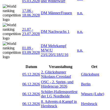
05.03.2028
und Winterwurf
17.06
-
DM Männer/Frauen
n.n.
18.06.2028
21.07
-
DM Nachwuchs 1
n.n.
23.07.2028
DM Mehrkampf
01.09
-
M/W/U
n.n.
03.09.2028
23/U20/U18/U16
Datum
Veranstaltung
Ort
2. Glücksburger
05.12.2026
Glücksburg
Nikolaus-Crosslauf
OSC - 2. Sprint- und
06.12.2026
Berlin
Hürdencup 2026
Schüler-Hallensportfest
06.12.2026
Winsen (Luhe)
der LG Nordheide
8. Advents-4-Kampf in
06.12.2026
Hersbruck
Hersbruck