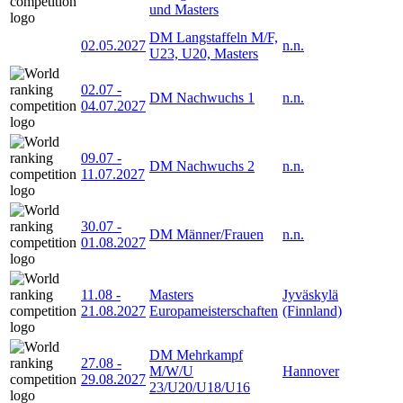
und Masters
DM Langstaffeln M/F,
02.05.2027
n.n.
U23, U20, Masters
02.07
-
DM Nachwuchs 1
n.n.
04.07.2027
09.07
-
DM Nachwuchs 2
n.n.
11.07.2027
30.07
-
DM Männer/Frauen
n.n.
01.08.2027
11.08
-
Masters
Jyväskylä
21.08.2027
Europameisterschaften
(Finnland)
DM Mehrkampf
27.08
-
M/W/U
Hannover
29.08.2027
23/U20/U18/U16