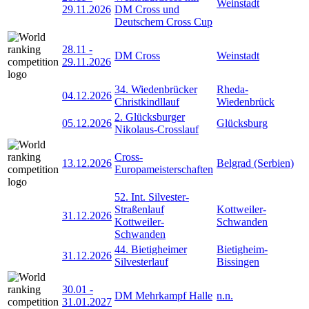
Weinstadt
29.11.2026
DM Cross und
Deutschem Cross Cup
28.11
-
DM Cross
Weinstadt
29.11.2026
34. Wiedenbrücker
Rheda-
04.12.2026
Christkindllauf
Wiedenbrück
2. Glücksburger
05.12.2026
Glücksburg
Nikolaus-Crosslauf
Cross-
13.12.2026
Belgrad (Serbien)
Europameisterschaften
52. Int. Silvester-
Straßenlauf
Kottweiler-
31.12.2026
Kottweiler-
Schwanden
Schwanden
44. Bietigheimer
Bietigheim-
31.12.2026
Silvesterlauf
Bissingen
30.01
-
DM Mehrkampf Halle
n.n.
31.01.2027