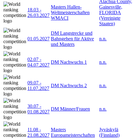
Alachua County,
Masters Hallen-
Gainesville,
18.03
-
Weltmeisterschaften
FLORIDA
26.03.2027
WMACI
(Vereinigte
Staaten)
DM Langstrecke und
01.05.2027
Bahngehen für Aktive
n.n.
und Masters
02.07
-
DM Nachwuchs 1
n.n.
04.07.2027
09.07
-
DM Nachwuchs 2
n.n.
11.07.2027
30.07
-
DM Männer/Frauen
n.n.
01.08.2027
11.08
-
Masters
Jyväskylä
21.08.2027
Europameisterschaften
(Finnland)