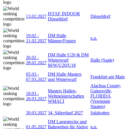
ISTAF INDOOR
13.02.2027
Düsseldorf
Düsseldorf
19.02
-
DM Halle
n.n.
21.02.2027
Männer/Frauen
DM Halle U20 & DM
26.02
-
Winterwurf
Halle (Saale)
28.02.2027
M/W/U20/U18
05.03
-
DM Halle Masters
Frankfurt am Main
07.03.2027
und Winterwurf
Alachua County,
Masters Hallen-
Gainesville,
18.03
-
Weltmeisterschaften
FLORIDA
26.03.2027
WMACI
(Vereinigte
Staaten)
20.03.2027
34. Sälzerlauf 2027
Salzkotten
DM Langstrecke und
01.05.2027
Bahngehen für Aktive
n.n.