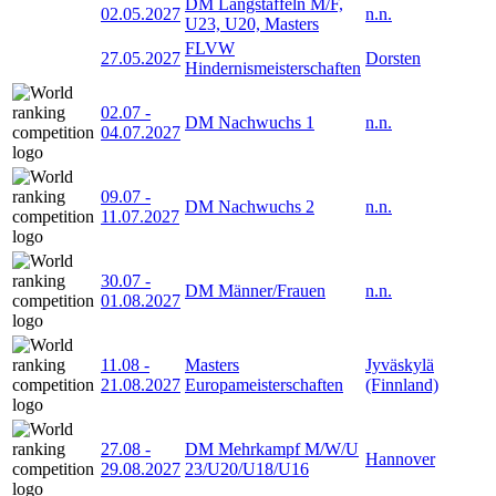
DM Langstaffeln M/F,
02.05.2027
n.n.
U23, U20, Masters
FLVW
27.05.2027
Dorsten
Hindernismeisterschaften
02.07
-
DM Nachwuchs 1
n.n.
04.07.2027
09.07
-
DM Nachwuchs 2
n.n.
11.07.2027
30.07
-
DM Männer/Frauen
n.n.
01.08.2027
11.08
-
Masters
Jyväskylä
21.08.2027
Europameisterschaften
(Finnland)
27.08
-
DM Mehrkampf M/W/U
Hannover
29.08.2027
23/U20/U18/U16