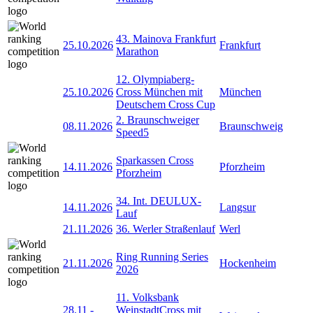
43. Mainova Frankfurt
25.10.2026
Frankfurt
Marathon
12. Olympiaberg-
25.10.2026
Cross München mit
München
Deutschem Cross Cup
2. Braunschweiger
08.11.2026
Braunschweig
Speed5
Sparkassen Cross
14.11.2026
Pforzheim
Pforzheim
34. Int. DEULUX-
14.11.2026
Langsur
Lauf
21.11.2026
36. Werler Straßenlauf
Werl
Ring Running Series
21.11.2026
Hockenheim
2026
11. Volksbank
28.11
-
WeinstadtCross mit