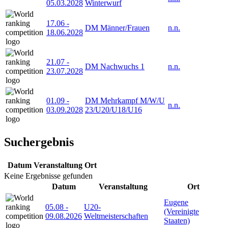
05.03.2028
Winterwurf
17.06
-
DM Männer/Frauen
n.n.
18.06.2028
21.07
-
DM Nachwuchs 1
n.n.
23.07.2028
01.09
-
DM Mehrkampf M/W/U
n.n.
03.09.2028
23/U20/U18/U16
Suchergebnis
Datum
Veranstaltung
Ort
Keine Ergebnisse gefunden
Datum
Veranstaltung
Ort
Eugene
05.08
-
U20-
(Vereinigte
09.08.2026
Weltmeisterschaften
Staaten)