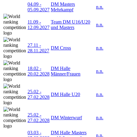
04.09
-
DM Masters
n.n.
05.09.2027
Mehrkampf
11.09
-
Team DM U16/U20
n.n.
12.09.2027
und Masters
27.11
-
DM Cross
n.n.
28.11.2027
18.02
-
DM Halle
n.n.
20.02.2028
Männer/Frauen
25.02
-
DM Halle U20
n.n.
27.02.2028
25.02
-
DM Winterwurf
n.n.
27.02.2028
03.03
-
DM Halle Masters
n.n.