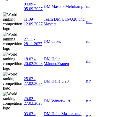
04.09
-
DM Masters Mehrkampf
n.n.
05.09.2027
11.09
-
Team DM U16/U20 und
n.n.
12.09.2027
Masters
27.11
-
DM Cross
n.n.
28.11.2027
18.02
-
DM Halle
n.n.
20.02.2028
Männer/Frauen
25.02
-
DM Halle U20
n.n.
27.02.2028
25.02
-
DM Winterwurf
n.n.
27.02.2028
03.03
-
DM Halle Masters und
n.n.