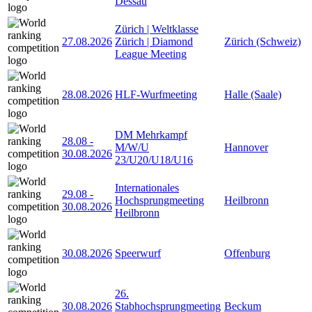
Dessau
Zürich | Weltklasse
27.08.2026
Zürich | Diamond
Zürich (Schweiz)
League Meeting
28.08.2026
HLF-Wurfmeeting
Halle (Saale)
DM Mehrkampf
28.08
-
M/W/U
Hannover
30.08.2026
23/U20/U18/U16
Internationales
29.08
-
Hochsprungmeeting
Heilbronn
30.08.2026
Heilbronn
30.08.2026
Speerwurf
Offenburg
26.
30.08.2026
Stabhochsprungmeeting
Beckum