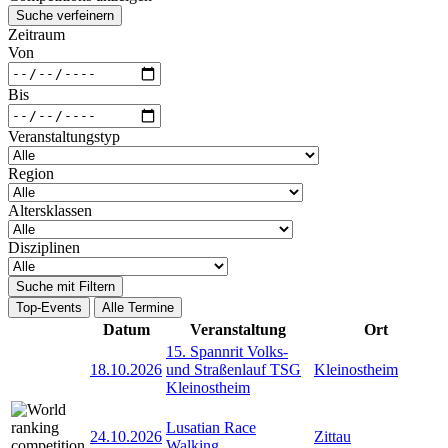
Suche verfeinern
Zeitraum
Von
Bis
Veranstaltungstyp
Region
Altersklassen
Disziplinen
Suche mit Filtern
Top-Events
Alle Termine
Datum
Veranstaltung
Ort
15. Spannrit Volks-
18.10.2026
und Straßenlauf TSG
Kleinostheim
Kleinostheim
Lusatian Race
24.10.2026
Zittau
Walking