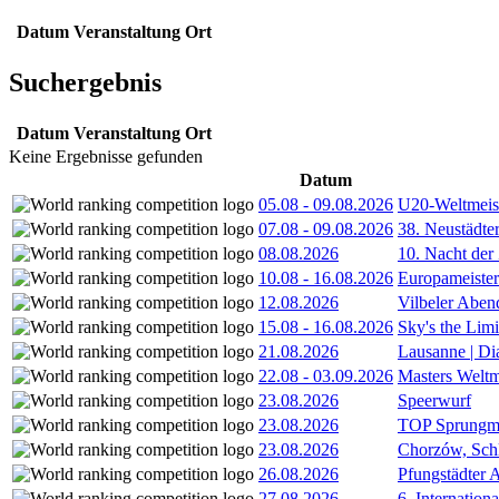
Datum
Veranstaltung
Ort
Suchergebnis
Datum
Veranstaltung
Ort
Keine Ergebnisse gefunden
Datum
05.08
-
09.08.2026
U20-Weltmeist
07.08
-
09.08.2026
38. Neustädte
08.08.2026
10. Nacht der
10.08
-
16.08.2026
Europameister
12.08.2026
Vilbeler Aben
15.08
-
16.08.2026
Sky's the Lim
21.08.2026
Lausanne | D
22.08
-
03.09.2026
Masters Weltm
23.08.2026
Speerwurf
23.08.2026
TOP Sprungm
23.08.2026
Chorzów, Sch
26.08.2026
Pfungstädter 
27.08.2026
6. Internatio