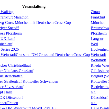
Veranstaltung
 Walking
Zittau
rankfurt Marathon
Frankfurt
erg-Cross München mit Deutschem Cross Cup
München
eiger Speed5
Braunschw
oss Pforzheim
Pforzheim
ULUX-Lauf
Langsur
aßenlauf
Werl
Series 2026
Hockenhei
k WeinstadtCross mit DM Cross und Deutschem Cross Cup
Weinstadt
Weinstadt
cker Christkindllauf
Rheda-Wie
er Nikolaus-Crosslauf
Glücksburg
eisterschaften
Belgrad (Se
ster-Straßenlauf Kottweiler-Schwanden
Kottweiler
er Silvesterlauf
Bietigheim-
f Halle
n.n.
R Düsseldorf
Düsseldorf
ner/Frauen
n.n.
0 & DM Winterwurf M/W/U20/U18
Halle (Saal