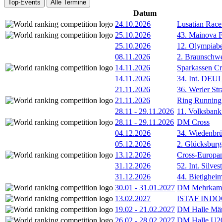
Top-Events
Alle Termine
Datum
24.10.2026
Lusatian Race
25.10.2026
43. Mainova F
25.10.2026
12. Olympiab
08.11.2026
2. Braunschw
14.11.2026
Sparkassen Cr
14.11.2026
34. Int. DE
21.11.2026
36. Werler Str
21.11.2026
Ring Running 
28.11
-
29.11.2026
11. Volksban
28.11
-
29.11.2026
DM Cross
04.12.2026
34. Wiedenbrü
05.12.2026
2. Glücksburg
13.12.2026
Cross-Europam
31.12.2026
52. Int. Silve
31.12.2026
44. Bietigheim
30.01
-
31.01.2027
DM Mehrkamp
13.02.2027
ISTAF INDOO
19.02
-
21.02.2027
DM Halle Män
26.02
-
28.02.2027
DM Halle U2