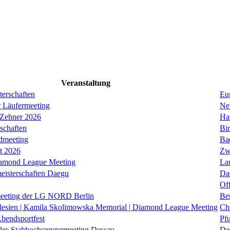
Veranstaltung
erschaften
Eug
r Läufermeeting
Ne
 Zehner 2026
Ha
schaften
Bi
dmeeting
Ba
it 2026
Zw
iamond League Meeting
La
eisterschaften Daegu
Da
Of
eeting der LG NORD Berlin
Be
lesien | Kamila Skolimowska Memorial | Diamond League Meeting
Ch
Abendsportfest
Pf
nales Stabhochsprungmeeting Dessau
De