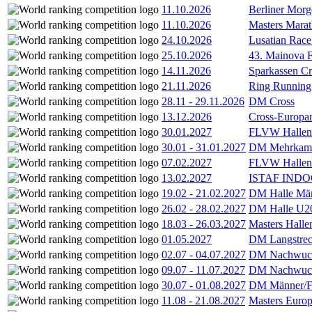
11.10.2026
Berliner Morg
11.10.2026
Masters Marat
24.10.2026
Lusatian Race
25.10.2026
43. Mainova F
14.11.2026
Sparkassen Cr
21.11.2026
Ring Running 
28.11
-
29.11.2026
DM Cross
13.12.2026
Cross-Europam
30.01.2027
FLVW Hallenme
30.01
-
31.01.2027
DM Mehrkamp
07.02.2027
FLVW Hallenme
13.02.2027
ISTAF INDOO
19.02
-
21.02.2027
DM Halle Män
26.02
-
28.02.2027
DM Halle U2
18.03
-
26.03.2027
Masters Hall
01.05.2027
DM Langstrec
02.07
-
04.07.2027
DM Nachwuc
09.07
-
11.07.2027
DM Nachwuc
30.07
-
01.08.2027
DM Männer/F
11.08
-
21.08.2027
Masters Europ