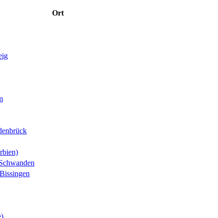
Ort
eig
m
denbrück
rbien)
-Schwanden
Bissingen
e)