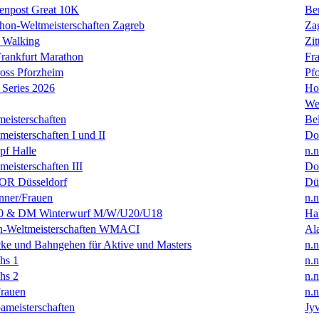
enpost Great 10K
Ber
hon-Weltmeisterschaften Zagreb
Za
 Walking
Zit
rankfurt Marathon
Fra
oss Pforzheim
Pf
Series 2026
Ho
We
eisterschaften
Bel
isterschaften I und II
Do
f Halle
n.n
isterschaften III
Do
R Düsseldorf
Dü
ner/Frauen
n.n
0 & DM Winterwurf M/W/U20/U18
Hal
en-Weltmeisterschaften WMACI
Al
ke und Bahngehen für Aktive und Masters
n.n
hs 1
n.n
hs 2
n.n
rauen
n.n
ameisterschaften
Jyv