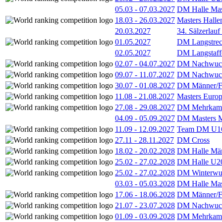
05.03
-
07.03.2027
DM Halle Mas
18.03
-
26.03.2027
Masters Hall
20.03.2027
34. Sälzerlauf
01.05.2027
DM Langstrec
02.05.2027
DM Langstaff
02.07
-
04.07.2027
DM Nachwuc
09.07
-
11.07.2027
DM Nachwuc
30.07
-
01.08.2027
DM Männer/F
11.08
-
21.08.2027
Masters Europ
27.08
-
29.08.2027
DM Mehrkamp
04.09
-
05.09.2027
DM Masters 
11.09
-
12.09.2027
Team DM U16
27.11
-
28.11.2027
DM Cross
18.02
-
20.02.2028
DM Halle Män
25.02
-
27.02.2028
DM Halle U2
25.02
-
27.02.2028
DM Winterwu
03.03
-
05.03.2028
DM Halle Mas
17.06
-
18.06.2028
DM Männer/F
21.07
-
23.07.2028
DM Nachwuc
01.09
-
03.09.2028
DM Mehrkamp