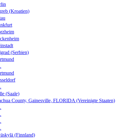
lin
greb (Kroatien)
tau
nkfurt
orzheim
ckenheim
instadt
grad (Serbien)
rtmund
.
rtmund
sseldorf
.
le (Saale)
achua County, Gainesville, FLORIDA (Vereinigte Staaten)
.
.
.
.
äskylä (Finnland)