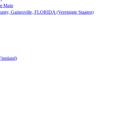
am Main
nty, Gainesville, FLORIDA (Vereinigte Staaten)
Finnland)