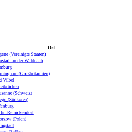
Ort
ene (Vereinigte Staaten)
ustadt an der Waldnaab
mburg
rmingham (Großbritannien)
d Vilbel
eibrücken
usanne (Schweiz)
egu (Südkorea)
fenburg
rlin-Reinickendorf
orzow (Polen)
ungstadt
ssau-Roßlau