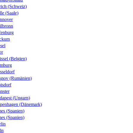
rich (Schweiz)
le (Saale)
nnover
ilbronn
fenburg
ckum
sel
er
ssel (Belgien)
mburg
sseldorf
șnov (Rumänien)
isdorf
nster
dapest (Ungarn)
penhagen (Dänemark)
es (Spanien)
es (Spanien)
lin
ln