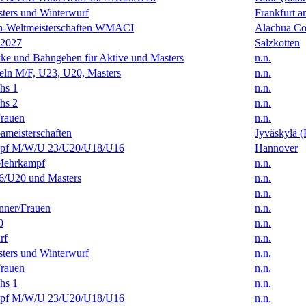
ters und Winterwurf
Frankfurt 
en-Weltmeisterschaften WMACI
Alachua Cou
 2027
Salzkotten
ke und Bahngehen für Aktive und Masters
n.n.
eln M/F, U23, U20, Masters
n.n.
hs 1
n.n.
hs 2
n.n.
rauen
n.n.
ameisterschaften
Jyväskylä (
f M/W/U 23/U20/U18/U16
Hannover
Mehrkampf
n.n.
/U20 und Masters
n.n.
n.n.
ner/Frauen
n.n.
0
n.n.
rf
n.n.
ters und Winterwurf
n.n.
rauen
n.n.
hs 1
n.n.
f M/W/U 23/U20/U18/U16
n.n.