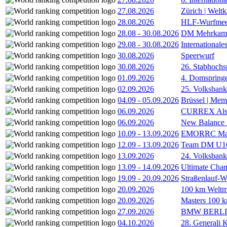
27.08.2026
Zürich | Welt
28.08.2026
HLF-Wurfmee
28.08
-
30.08.2026
DM Mehrkamp
29.08
-
30.08.2026
International
30.08.2026
Speerwurf
30.08.2026
26. Stabhochs
01.09.2026
4. Domspring
02.09.2026
25. Volksbank 
04.09
-
05.09.2026
Brüssel | Mem
06.09.2026
CURREX Alst
06.09.2026
New Balance
10.09
-
13.09.2026
EMORRC Mast
12.09
-
13.09.2026
Team DM U16/
13.09.2026
24. Volksban
13.09
-
14.09.2026
Ultimate Cha
19.09
-
20.09.2026
Straßenlauf-
20.09.2026
100 km Weltme
20.09.2026
Masters 100 k
27.09.2026
BMW BERL
04.10.2026
28. Generali 