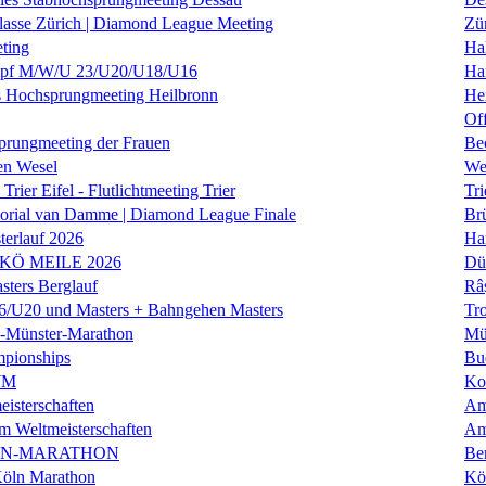
klasse Zürich | Diamond League Meeting
Zü
ting
Hal
f M/W/U 23/U20/U18/U16
Ha
es Hochsprungmeeting Heilbronn
He
Of
prungmeeting der Frauen
Be
en Wesel
We
Trier Eifel - Flutlichtmeeting Trier
Tri
orial van Damme | Diamond League Finale
Brü
erlauf 2026
Ha
 KÖ MEILE 2026
Dü
ers Berglauf
Râ
U20 und Masters + Bahngehen Masters
Tro
k-Münster-Marathon
Mü
mpionships
Bu
WM
Ko
isterschaften
Am
m Weltmeisterschaften
Am
IN-MARATHON
Ber
Köln Marathon
Kö