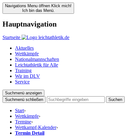
Navigations Menu öffnen
Klick mich!
Ich bin das Menü.
Hauptnavigation
Startseite
Aktuelles
Wettkämpfe
Nationalmannschaften
Leichtathletik für Alle
Training
Wir im DLV
Service
Suchmenü anzeigen
Suchmenü schließen
Suchen
Start
›
Wettkämpfe
›
Termine
›
Wettkampf-Kalender
›
Termin Detail