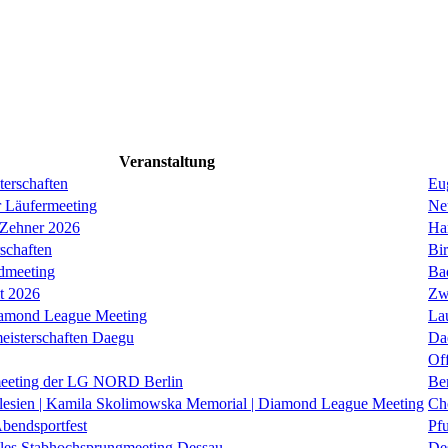
Veranstaltung
erschaften
Eug
r Läufermeeting
Ne
 Zehner 2026
Ha
schaften
Bi
dmeeting
Ba
it 2026
Zw
iamond League Meeting
La
eisterschaften Daegu
Da
Of
eeting der LG NORD Berlin
Be
lesien | Kamila Skolimowska Memorial | Diamond League Meeting
Ch
Abendsportfest
Pf
nales Stabhochsprungmeeting Dessau
De