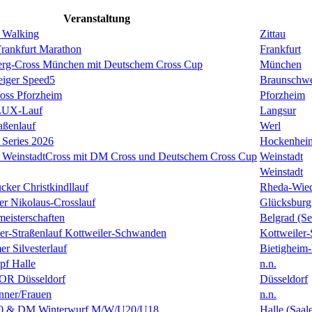
Veranstaltung
 Walking
Zittau
rankfurt Marathon
Frankfurt
erg-Cross München mit Deutschem Cross Cup
München
eiger Speed5
Braunschw
oss Pforzheim
Pforzheim
ULUX-Lauf
Langsur
aßenlauf
Werl
Series 2026
Hockenhei
k WeinstadtCross mit DM Cross und Deutschem Cross Cup
Weinstadt
Weinstadt
cker Christkindllauf
Rheda-Wie
er Nikolaus-Crosslauf
Glücksburg
eisterschaften
Belgrad (Se
ster-Straßenlauf Kottweiler-Schwanden
Kottweiler
er Silvesterlauf
Bietigheim-
f Halle
n.n.
R Düsseldorf
Düsseldorf
ner/Frauen
n.n.
0 & DM Winterwurf M/W/U20/U18
Halle (Saal