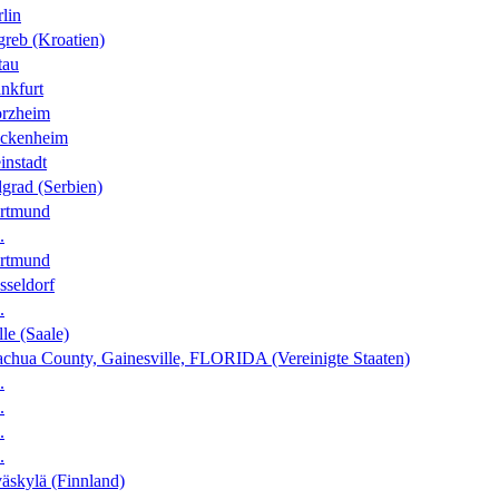
lin
greb (Kroatien)
tau
nkfurt
orzheim
ckenheim
instadt
grad (Serbien)
rtmund
.
rtmund
sseldorf
.
le (Saale)
achua County, Gainesville, FLORIDA (Vereinigte Staaten)
.
.
.
.
äskylä (Finnland)