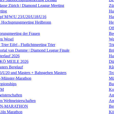
klasse Zürich | Diamond League Meeting
Zü
ting
Hal
f M/W/U 23/U20/U18/U16
Ha
es Hochsprungmeeting Heilbronn
He
Of
prungmeeting der Frauen
Be
en Wesel
We
Trier Eifel - Flutlichtmeeting Trier
Tri
orial van Damme | Diamond League Finale
Brü
erlauf 2026
Ha
 KÖ MEILE 2026
Dü
ers Berglauf
Râ
U20 und Masters + Bahngehen Masters
Tro
k-Münster-Marathon
Mü
mpionships
Bu
WM
Ko
isterschaften
Am
m Weltmeisterschaften
Am
IN-MARATHON
Ber
Köln Marathon
Kö