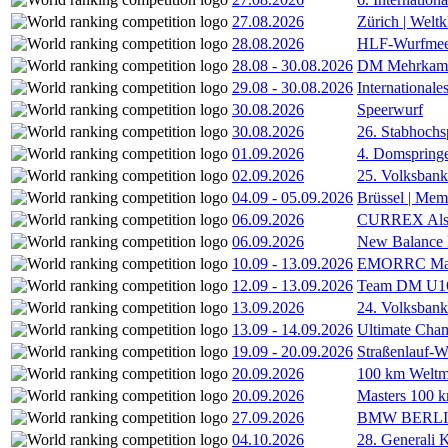
27.08.2026
Zürich | Welt
28.08.2026
HLF-Wurfmee
28.08
-
30.08.2026
DM Mehrkamp
29.08
-
30.08.2026
International
30.08.2026
Speerwurf
30.08.2026
26. Stabhochs
01.09.2026
4. Domspring
02.09.2026
25. Volksbank 
04.09
-
05.09.2026
Brüssel | Mem
06.09.2026
CURREX Alst
06.09.2026
New Balance
10.09
-
13.09.2026
EMORRC Mast
12.09
-
13.09.2026
Team DM U16/
13.09.2026
24. Volksban
13.09
-
14.09.2026
Ultimate Cha
19.09
-
20.09.2026
Straßenlauf-
20.09.2026
100 km Weltme
20.09.2026
Masters 100 k
27.09.2026
BMW BERL
04.10.2026
28. Generali 