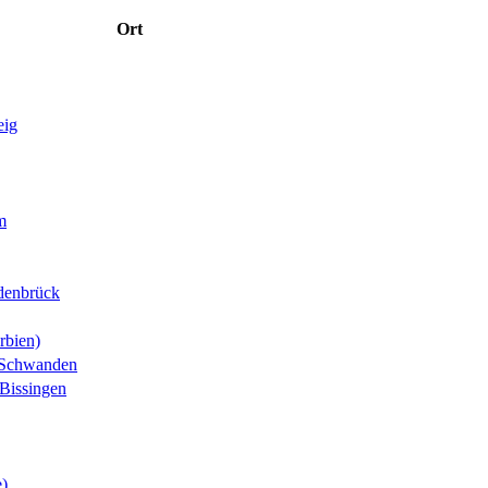
Ort
eig
m
denbrück
rbien)
-Schwanden
Bissingen
e)