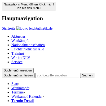
Navigations Menu öffnen
Klick mich!
Ich bin das Menü.
Hauptnavigation
Startseite
Aktuelles
Wettkämpfe
Nationalmannschaften
Leichtathletik für Alle
Training
Wir im DLV
Service
Suchmenü anzeigen
Suchmenü schließen
Suchen
Start
›
Wettkämpfe
›
Termine
›
Wettkampf-Kalender
›
Termin Detail