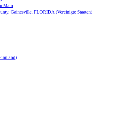
am Main
nty, Gainesville, FLORIDA (Vereinigte Staaten)
Finnland)