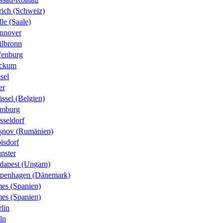
rich (Schweiz)
le (Saale)
nnover
ilbronn
fenburg
ckum
sel
er
ssel (Belgien)
mburg
sseldorf
șnov (Rumänien)
isdorf
nster
dapest (Ungarn)
penhagen (Dänemark)
es (Spanien)
es (Spanien)
lin
ln