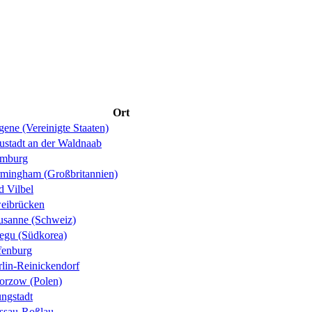
Ort
ene (Vereinigte Staaten)
ustadt an der Waldnaab
mburg
rmingham (Großbritannien)
d Vilbel
eibrücken
usanne (Schweiz)
egu (Südkorea)
fenburg
rlin-Reinickendorf
orzow (Polen)
ungstadt
ssau-Roßlau