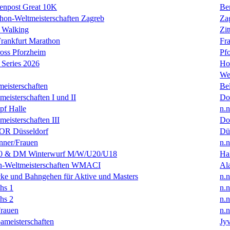
enpost Great 10K
Ber
hon-Weltmeisterschaften Zagreb
Za
 Walking
Zit
rankfurt Marathon
Fra
oss Pforzheim
Pf
Series 2026
Ho
We
eisterschaften
Bel
isterschaften I und II
Do
f Halle
n.n
isterschaften III
Do
R Düsseldorf
Dü
ner/Frauen
n.n
0 & DM Winterwurf M/W/U20/U18
Hal
en-Weltmeisterschaften WMACI
Al
ke und Bahngehen für Aktive und Masters
n.n
hs 1
n.n
hs 2
n.n
rauen
n.n
ameisterschaften
Jyv