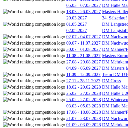
05.03
-
07.03.2027
DM Halle Mas
18.03
-
26.03.2027
Masters Hall
20.03.2027
34. Sälzerlauf
01.05.2027
DM Langstrec
02.05.2027
DM Langstaff
02.07
-
04.07.2027
DM Nachwuc
09.07
-
11.07.2027
DM Nachwuc
30.07
-
01.08.2027
DM Männer/F
11.08
-
21.08.2027
Masters Europ
27.08
-
29.08.2027
DM Mehrkamp
04.09
-
05.09.2027
DM Masters 
11.09
-
12.09.2027
Team DM U16
27.11
-
28.11.2027
DM Cross
18.02
-
20.02.2028
DM Halle Män
25.02
-
27.02.2028
DM Halle U2
25.02
-
27.02.2028
DM Winterwu
03.03
-
05.03.2028
DM Halle Mas
17.06
-
18.06.2028
DM Männer/F
21.07
-
23.07.2028
DM Nachwuc
01.09
-
03.09.2028
DM Mehrkamp