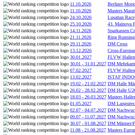
11.10.2026
Berliner Morg
11.10.2026
Masters Marat
24.10.2026
Lusatian Race
25.10.2026
43. Mainova F
14.11.2026
Sparkassen Cr
21.11.2026
Ring Running 
29.11.2026
DM Cross
13.12.2026
Cross-Europam
30.01.2027
FLVW Hallenme
30.01
-
31.01.2027
DM Mehrkamp
07.02.2027
FLVW Hallenme
13.02.2027
ISTAF INDOO
19.02
-
21.02.2027
DM Halle Män
26.02
-
28.02.2027
DM Halle U2
18.03
-
26.03.2027
Masters Hall
01.05.2027
DM Langstrec
02.07
-
04.07.2027
DM Nachwuc
09.07
-
11.07.2027
DM Nachwuc
30.07
-
01.08.2027
DM Männer/F
11.08
-
21.08.2027
Masters Europ