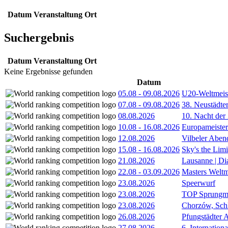
Datum
Veranstaltung
Ort
Suchergebnis
Datum
Veranstaltung
Ort
Keine Ergebnisse gefunden
Datum
05.08
-
09.08.2026
U20-Weltmeist
07.08
-
09.08.2026
38. Neustädte
08.08.2026
10. Nacht der
10.08
-
16.08.2026
Europameister
12.08.2026
Vilbeler Aben
15.08
-
16.08.2026
Sky's the Lim
21.08.2026
Lausanne | D
22.08
-
03.09.2026
Masters Weltm
23.08.2026
Speerwurf
23.08.2026
TOP Sprungm
23.08.2026
Chorzów, Sch
26.08.2026
Pfungstädter 
27.08.2026
6. Internatio