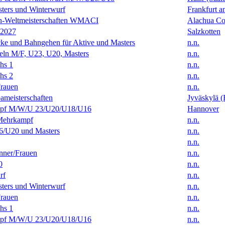
ters und Winterwurf
Frankfurt 
en-Weltmeisterschaften WMACI
Alachua Cou
 2027
Salzkotten
ke und Bahngehen für Aktive und Masters
n.n.
eln M/F, U23, U20, Masters
n.n.
hs 1
n.n.
hs 2
n.n.
rauen
n.n.
ameisterschaften
Jyväskylä (
f M/W/U 23/U20/U18/U16
Hannover
Mehrkampf
n.n.
/U20 und Masters
n.n.
n.n.
ner/Frauen
n.n.
0
n.n.
rf
n.n.
ters und Winterwurf
n.n.
rauen
n.n.
hs 1
n.n.
f M/W/U 23/U20/U18/U16
n.n.