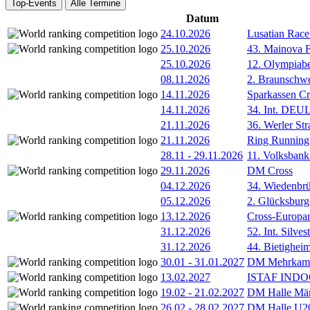
Top-Events
Alle Termine
Datum
24.10.2026
Lusatian Race
25.10.2026
43. Mainova F
25.10.2026
12. Olympiab
08.11.2026
2. Braunschw
14.11.2026
Sparkassen Cr
14.11.2026
34. Int. DE
21.11.2026
36. Werler Str
21.11.2026
Ring Running 
28.11
-
29.11.2026
11. Volksban
29.11.2026
DM Cross
04.12.2026
34. Wiedenbrü
05.12.2026
2. Glücksburg
13.12.2026
Cross-Europam
31.12.2026
52. Int. Silve
31.12.2026
44. Bietigheim
30.01
-
31.01.2027
DM Mehrkamp
13.02.2027
ISTAF INDOO
19.02
-
21.02.2027
DM Halle Män
26.02
-
28.02.2027
DM Halle U2