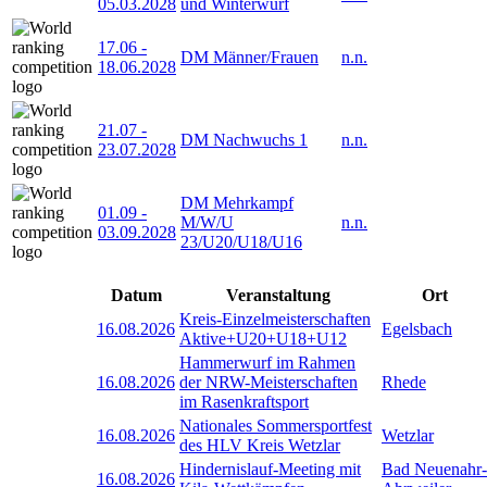
05.03.2028
und Winterwurf
17.06
-
DM Männer/Frauen
n.n.
18.06.2028
21.07
-
DM Nachwuchs 1
n.n.
23.07.2028
DM Mehrkampf
01.09
-
M/W/U
n.n.
03.09.2028
23/U20/U18/U16
Datum
Veranstaltung
Ort
Kreis-Einzelmeisterschaften
16.08.2026
Egelsbach
Aktive+U20+U18+U12
Hammerwurf im Rahmen
16.08.2026
der NRW-Meisterschaften
Rhede
im Rasenkraftsport
Nationales Sommersportfest
16.08.2026
Wetzlar
des HLV Kreis Wetzlar
Hindernislauf-Meeting mit
Bad Neuenahr-
16.08.2026