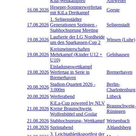
Kila-Wettkämpfen
Ahrweiler
Heseper-Sommerwerfertag
16.08.2026
Geeste
mit KiLa Dreikampf
1. Seligenstädter
17.08.2026
Generationen Springen -
Seligenstadt
Stabhochsprung Meeting
Laufserie der LG Nordheide
19.08.2026
Winsen (Luhe)
um den Sparkassen-Cup 2
Kreismeisterschaften
19.08.2026
Mehrkampf (Kinder U12 +
Gelnhausen
U10)
Einladungswettkampf
19.08.2026
Werfertag in Serie in
Bremerhaven
Bremerhaven
Stadion-Quartett 2026 -
Berlin-
20.08.2026
3.000m
Charlottenburg
20.08.2026
Werferabend
Lübeck
KiLa-Cup powered by NLV
Braunschweig-
21.08.2026
Kreise Braunschweig,
Rüningen
Wolfenbüttel und Goslar
21.08.2026
Stabhochsprung- Wettkampf
Weisenbach
21.08.2026
Sprintabend
Altlandsberg
3. Leichtathletiksportfest der