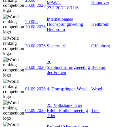
28.08
-
M/W/U
Hannover
30.08.2026
23/U20/U18/U16
Internationales
29.08
-
Hochsprungmeeting
Heilbronn
30.08.2026
Heilbronn
30.08.2026
Speerwurf
Offenburg
26.
30.08.2026
Stabhochsprungmeeting
Beckum
der Frauen
01.09.2026
4. Domspringen Wesel
Wesel
25. Volksbank Trier
02.09.2026
Eifel - Flutlichtmeeting
Trier
Trier
Brüssel | Memorial van