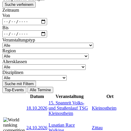
Suche verfeinern
Zeitraum
Von
Bis
Veranstaltungstyp
Region
Altersklassen
Disziplinen
Suche mit Filtern
Top-Events
Alle Termine
Datum
Veranstaltung
Ort
15. Spannrit Volks-
18.10.2026
und Straßenlauf TSG
Kleinostheim
Kleinostheim
Lusatian Race
24.10.2026
Zittau
Walking