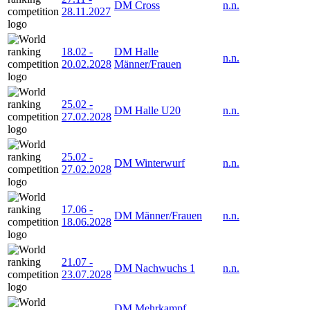
DM Cross
n.n.
28.11.2027
18.02
-
DM Halle
n.n.
20.02.2028
Männer/Frauen
25.02
-
DM Halle U20
n.n.
27.02.2028
25.02
-
DM Winterwurf
n.n.
27.02.2028
17.06
-
DM Männer/Frauen
n.n.
18.06.2028
21.07
-
DM Nachwuchs 1
n.n.
23.07.2028
DM Mehrkampf