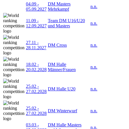
04.09
-
DM Masters
n.n.
05.09.2027
Mehrkampf
11.09
-
Team DM U16/U20
n.n.
12.09.2027
und Masters
27.11
-
DM Cross
n.n.
28.11.2027
18.02
-
DM Halle
n.n.
20.02.2028
Männer/Frauen
25.02
-
DM Halle U20
n.n.
27.02.2028
25.02
-
DM Winterwurf
n.n.
27.02.2028
03.03
-
DM Halle Masters
n.n.