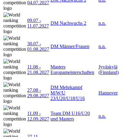
04.07.2027
09.07
-
DM Nachwuchs 2
n.n.
11.07.2027
30.07
-
DM Männer/Frauen
n.n.
01.08.2027
11.08
-
Masters
Jyväskylä
21.08.2027
Europameisterschaften
(Finnland)
DM Mehrkampf
27.08
-
M/W/U
Hannover
29.08.2027
23/U20/U18/U16
11.09
-
Team DM U16/U20
n.n.
12.09.2027
und Masters
27.11
-