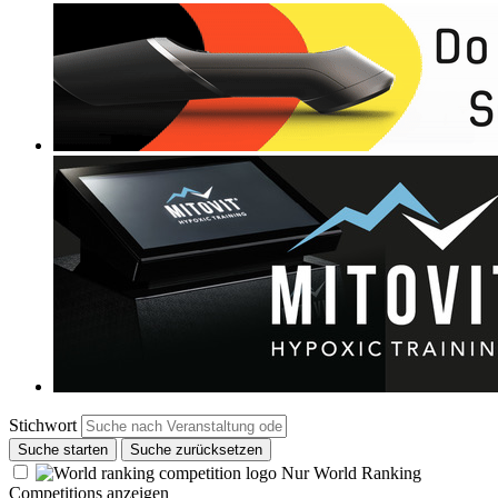
Stichwort
Suche starten
Suche zurücksetzen
Nur World Ranking
Competitions anzeigen