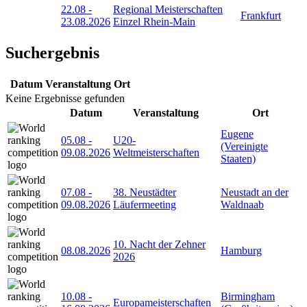
22.08
-
Regional Meisterschaften
Frankfurt
23.08.2026
Einzel Rhein-Main
Suchergebnis
Datum
Veranstaltung
Ort
Keine Ergebnisse gefunden
Datum
Veranstaltung
Ort
Eugene
05.08
-
U20-
(Vereinigte
09.08.2026
Weltmeisterschaften
Staaten)
07.08
-
38. Neustädter
Neustadt an der
09.08.2026
Läufermeeting
Waldnaab
10. Nacht der Zehner
08.08.2026
Hamburg
2026
10.08
-
Birmingham
Europameisterschaften