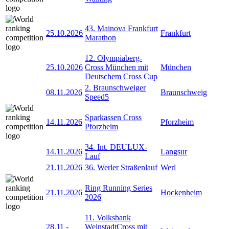
43. Mainova Frankfurt
25.10.2026
Frankfurt
Marathon
12. Olympiaberg-
25.10.2026
Cross München mit
München
Deutschem Cross Cup
2. Braunschweiger
08.11.2026
Braunschweig
Speed5
Sparkassen Cross
14.11.2026
Pforzheim
Pforzheim
34. Int. DEULUX-
14.11.2026
Langsur
Lauf
21.11.2026
36. Werler Straßenlauf
Werl
Ring Running Series
21.11.2026
Hockenheim
2026
11. Volksbank
28.11
-
WeinstadtCross mit