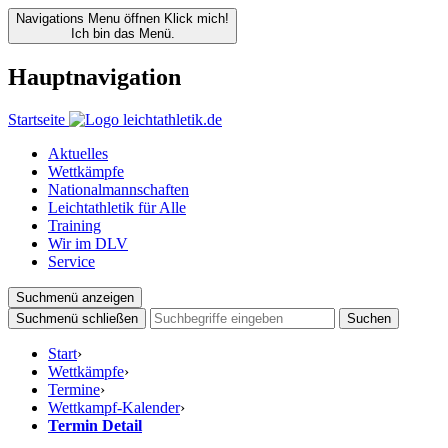
Navigations Menu öffnen
Klick mich!
Ich bin das Menü.
Hauptnavigation
Startseite
Aktuelles
Wettkämpfe
Nationalmannschaften
Leichtathletik für Alle
Training
Wir im DLV
Service
Suchmenü anzeigen
Suchmenü schließen
Suchen
Start
›
Wettkämpfe
›
Termine
›
Wettkampf-Kalender
›
Termin Detail