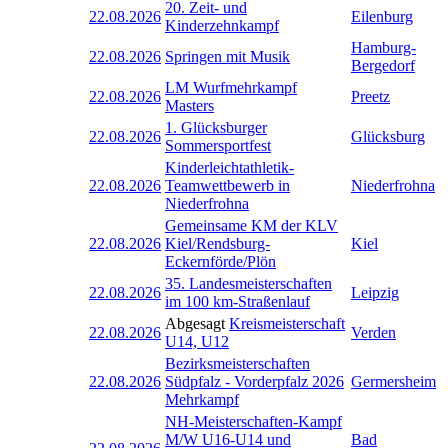
20. Zeit- und
22.08.2026
Eilenburg
Kinderzehnkampf
Hamburg-
22.08.2026
Springen mit Musik
Bergedorf
LM Wurfmehrkampf
22.08.2026
Preetz
Masters
1. Glücksburger
22.08.2026
Glücksburg
Sommersportfest
Kinderleichtathletik-
22.08.2026
Teamwettbewerb in
Niederfrohna
Niederfrohna
Gemeinsame KM der KLV
22.08.2026
Kiel/Rendsburg-
Kiel
Eckernförde/Plön
35. Landesmeisterschaften
22.08.2026
Leipzig
im 100 km-Straßenlauf
Abgesagt
Kreismeisterschaft
22.08.2026
Verden
U14, U12
Bezirksmeisterschaften
22.08.2026
Südpfalz - Vorderpfalz 2026
Germersheim
Mehrkampf
NH-Meisterschaften-Kampf
M/W U16-U14 und
Bad