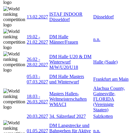
ISTAF INDOOR
13.02.2027
Düsseldorf
Düsseldorf
19.02
-
DM Halle
n.n.
21.02.2027
Männer/Frauen
DM Halle U20 & DM
26.02
-
Winterwurf
Halle (Saale)
28.02.2027
M/W/U20/U18
05.03
-
DM Halle Masters
Frankfurt am Main
07.03.2027
und Winterwurf
Alachua County,
Masters Hallen-
Gainesville,
18.03
-
Weltmeisterschaften
FLORIDA
26.03.2027
WMACI
(Vereinigte
Staaten)
20.03.2027
34. Sälzerlauf 2027
Salzkotten
DM Langstrecke und
01.05.2027
Bahngehen für Aktive
n.n.