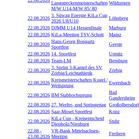
22.08.2026
Langstreckenmeisterschaften
Wildungen
M/W U14-M/W 85/ 80
3. Süwag Energie KiLa Cup
22.08.2026
Löhnberg
2026 U8/U10
22.08.2026
DJMM U14 Hessenfinale
Marburg
22.08.2026
KiLa-Meeting TSV-Schott
Mainz
Hans-Georg Bongartz
22.08.2026
Geeste
Sportfest
22.08.2026
14. Sportfest
Urmitz
22.08.2026
Team-LM
Bernburg
3. Sprint 3-Kampf des SV
22.08.2026
Zörbig
Zörbig/Leichtathletik
Kreismeisterschaften Kugel /
22.08.2026
Ewersbach
Weitsprung
Bad
22.08.2026
BM Stabhochsprung
Gandersheim
22.08.2026
27. Werfer- und Springertag
Großolbersdorf
22.08.2026
Saar-Mosel Sportfest
Konz
KiLa Cup - Kreisentscheid
22.08.2026
Stuhr
Diepholz/Nienburg
22.08
-
VR-Bank Mittelsachsen-
Freiberg
23.08.2026
Meeting