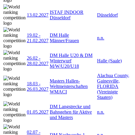
ISTAF INDOOR
13.02.2027
Düsseldorf
Düsseldorf
19.02
-
DM Halle
n.n.
21.02.2027
Männer/Frauen
DM Halle U20 & DM
26.02
-
Winterwurf
Halle (Saale)
28.02.2027
M/W/U20/U18
Alachua County,
Masters Hallen-
Gainesville,
18.03
-
Weltmeisterschaften
FLORIDA
26.03.2027
WMACI
(Vereinigte
Staaten)
DM Langstrecke und
01.05.2027
Bahngehen für Aktive
n.n.
und Masters
02.07
-
DM Nachwuchs 1
n.n.