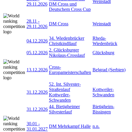
Weinstadt
29.11.2026
DM Cross und
Deutschem Cross Cup
28.11
-
DM Cross
Weinstadt
29.11.2026
34. Wiedenbrücker
Rheda-
04.12.2026
Christkindllauf
Wiedenbrück
2. Glücksburger
05.12.2026
Glücksburg
Nikolaus-Crosslauf
Cross-
13.12.2026
Belgrad (Serbien)
Europameisterschaften
52. Int. Silvester-
Straßenlauf
Kottweiler-
31.12.2026
Kottweiler-
Schwanden
Schwanden
44. Bietigheimer
Bietigheim-
31.12.2026
Silvesterlauf
Bissingen
30.01
-
DM Mehrkampf Halle
n.n.
31.01.2027