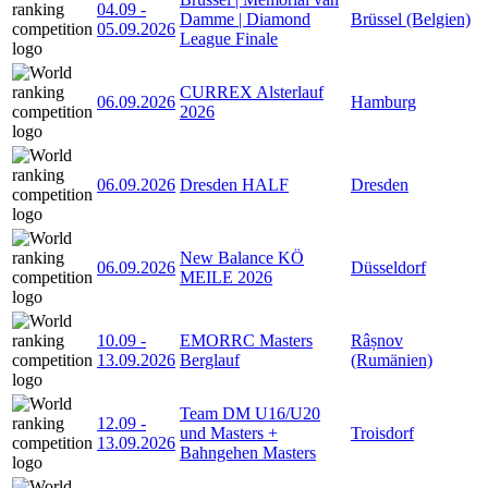
04.09
-
Damme | Diamond
Brüssel (Belgien)
05.09.2026
League Finale
CURREX Alsterlauf
06.09.2026
Hamburg
2026
06.09.2026
Dresden HALF
Dresden
New Balance KÖ
06.09.2026
Düsseldorf
MEILE 2026
10.09
-
EMORRC Masters
Râșnov
13.09.2026
Berglauf
(Rumänien)
Team DM U16/U20
12.09
-
und Masters +
Troisdorf
13.09.2026
Bahngehen Masters