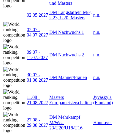
und Masters
DM Langstaffeln M/F,
02.05.2027
n.n.
U23, U20, Masters
02.07
-
DM Nachwuchs 1
n.n.
04.07.2027
09.07
-
DM Nachwuchs 2
n.n.
11.07.2027
30.07
-
DM Männer/Frauen
n.n.
01.08.2027
11.08
-
Masters
Jyväskylä
21.08.2027
Europameisterschaften
(Finnland)
DM Mehrkampf
27.08
-
M/W/U
Hannover
29.08.2027
23/U20/U18/U16