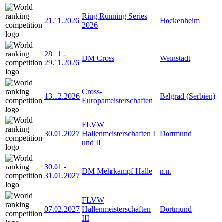
Ring Running Series
21.11.2026
Hockenheim
2026
28.11
-
DM Cross
Weinstadt
29.11.2026
Cross-
13.12.2026
Belgrad (Serbien)
Europameisterschaften
FLVW
30.01.2027
Hallenmeisterschaften I
Dortmund
und II
30.01
-
DM Mehrkampf Halle
n.n.
31.01.2027
FLVW
07.02.2027
Hallenmeisterschaften
Dortmund
III