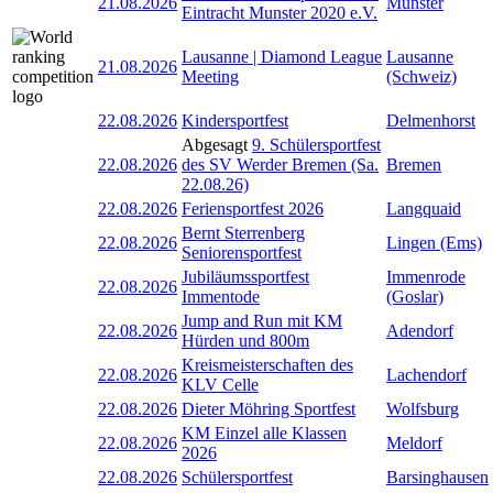
21.08.2026
Munster
Eintracht Munster 2020 e.V.
Lausanne | Diamond League
Lausanne
21.08.2026
Meeting
(Schweiz)
22.08.2026
Kindersportfest
Delmenhorst
Abgesagt
9. Schülersportfest
22.08.2026
des SV Werder Bremen (Sa.
Bremen
22.08.26)
22.08.2026
Feriensportfest 2026
Langquaid
Bernt Sterrenberg
22.08.2026
Lingen (Ems)
Seniorensportfest
Jubiläumssportfest
Immenrode
22.08.2026
Immentode
(Goslar)
Jump and Run mit KM
22.08.2026
Adendorf
Hürden und 800m
Kreismeisterschaften des
22.08.2026
Lachendorf
KLV Celle
22.08.2026
Dieter Möhring Sportfest
Wolfsburg
KM Einzel alle Klassen
22.08.2026
Meldorf
2026
22.08.2026
Schülersportfest
Barsinghausen