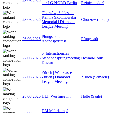
23.08.2026
der LG NORD Berlin
Reinickendorf
Chorzów, Schlesien |
Kamila Skolimowska
23.08.2026
Chorzow (Polen)
Memorial | Diamond
League Meeting
Pfungstädter
26.08.2026
Pfungstadt
Abendsportfest
6. Internationales
27.08.2026
Stabhochsprungmeeting
Dessau-Roßlau
Dessau
Zürich | Weltklasse
27.08.2026
Zürich | Diamond
Zürich (Schweiz)
League Meeting
28.08.2026
HLF-Wurfmeeting
Halle (Saale)
DM Mehrkampf