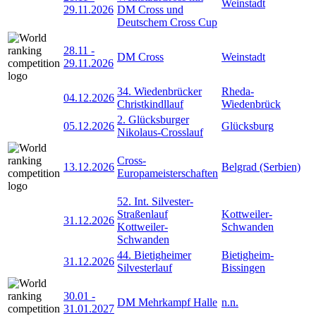
Weinstadt
29.11.2026
DM Cross und
Deutschem Cross Cup
28.11
-
DM Cross
Weinstadt
29.11.2026
34. Wiedenbrücker
Rheda-
04.12.2026
Christkindllauf
Wiedenbrück
2. Glücksburger
05.12.2026
Glücksburg
Nikolaus-Crosslauf
Cross-
13.12.2026
Belgrad (Serbien)
Europameisterschaften
52. Int. Silvester-
Straßenlauf
Kottweiler-
31.12.2026
Kottweiler-
Schwanden
Schwanden
44. Bietigheimer
Bietigheim-
31.12.2026
Silvesterlauf
Bissingen
30.01
-
DM Mehrkampf Halle
n.n.
31.01.2027