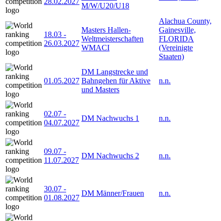
28.02.2027
M/W/U20/U18
Alachua County,
Masters Hallen-
Gainesville,
18.03
-
Weltmeisterschaften
FLORIDA
26.03.2027
WMACI
(Vereinigte
Staaten)
DM Langstrecke und
01.05.2027
Bahngehen für Aktive
n.n.
und Masters
02.07
-
DM Nachwuchs 1
n.n.
04.07.2027
09.07
-
DM Nachwuchs 2
n.n.
11.07.2027
30.07
-
DM Männer/Frauen
n.n.
01.08.2027