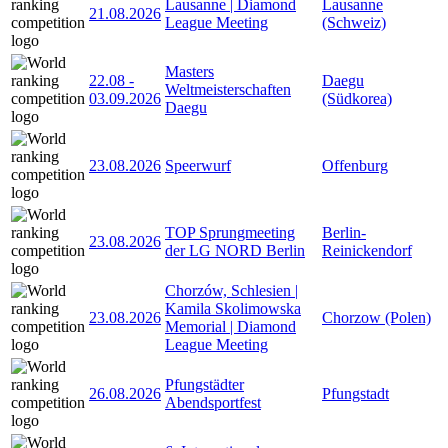
Lausanne | Diamond
Lausanne
21.08.2026
League Meeting
(Schweiz)
Masters
22.08
-
Daegu
Weltmeisterschaften
03.09.2026
(Südkorea)
Daegu
23.08.2026
Speerwurf
Offenburg
TOP Sprungmeeting
Berlin-
23.08.2026
der LG NORD Berlin
Reinickendorf
Chorzów, Schlesien |
Kamila Skolimowska
23.08.2026
Chorzow (Polen)
Memorial | Diamond
League Meeting
Pfungstädter
26.08.2026
Pfungstadt
Abendsportfest