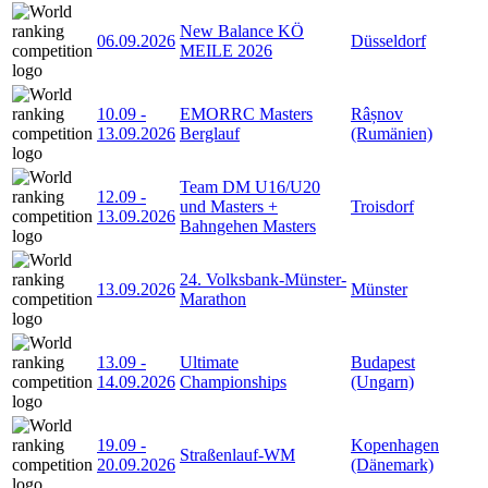
New Balance KÖ
06.09.2026
Düsseldorf
MEILE 2026
10.09
-
EMORRC Masters
Râșnov
13.09.2026
Berglauf
(Rumänien)
Team DM U16/U20
12.09
-
und Masters +
Troisdorf
13.09.2026
Bahngehen Masters
24. Volksbank-Münster-
13.09.2026
Münster
Marathon
13.09
-
Ultimate
Budapest
14.09.2026
Championships
(Ungarn)
19.09
-
Kopenhagen
Straßenlauf-WM
20.09.2026
(Dänemark)