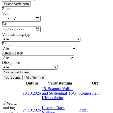
Suche verfeinern
Zeitraum
Von
Bis
Veranstaltungstyp
Region
Altersklassen
Disziplinen
Suche mit Filtern
Top-Events
Alle Termine
Datum
Veranstaltung
Ort
15. Spannrit Volks-
18.10.2026
und Straßenlauf TSG
Kleinostheim
Kleinostheim
Lusatian Race
24.10.2026
Zittau
Walking