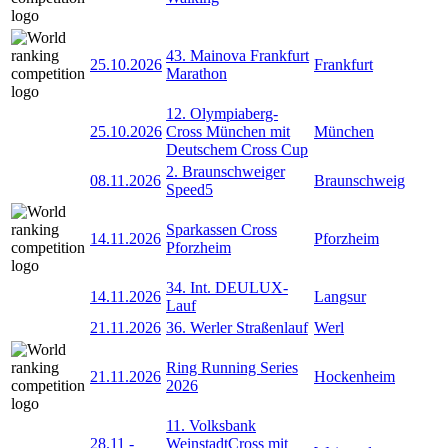
43. Mainova Frankfurt
25.10.2026
Frankfurt
Marathon
12. Olympiaberg-
25.10.2026
Cross München mit
München
Deutschem Cross Cup
2. Braunschweiger
08.11.2026
Braunschweig
Speed5
Sparkassen Cross
14.11.2026
Pforzheim
Pforzheim
34. Int. DEULUX-
14.11.2026
Langsur
Lauf
21.11.2026
36. Werler Straßenlauf
Werl
Ring Running Series
21.11.2026
Hockenheim
2026
11. Volksbank
28.11
-
WeinstadtCross mit