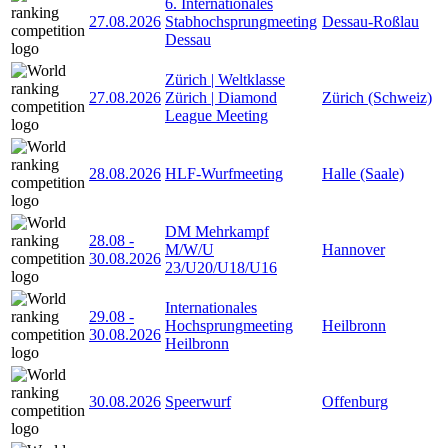
6. Internationales
27.08.2026
Stabhochsprungmeeting
Dessau-Roßlau
Dessau
Zürich | Weltklasse
27.08.2026
Zürich | Diamond
Zürich (Schweiz)
League Meeting
28.08.2026
HLF-Wurfmeeting
Halle (Saale)
DM Mehrkampf
28.08
-
M/W/U
Hannover
30.08.2026
23/U20/U18/U16
Internationales
29.08
-
Hochsprungmeeting
Heilbronn
30.08.2026
Heilbronn
30.08.2026
Speerwurf
Offenburg