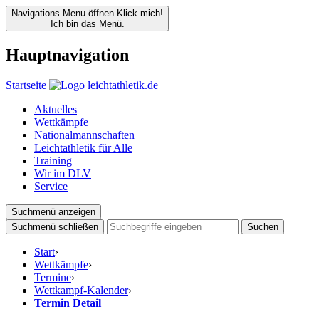
Navigations Menu öffnen
Klick mich!
Ich bin das Menü.
Hauptnavigation
Startseite
Aktuelles
Wettkämpfe
Nationalmannschaften
Leichtathletik für Alle
Training
Wir im DLV
Service
Suchmenü anzeigen
Suchmenü schließen
Suchen
Start
›
Wettkämpfe
›
Termine
›
Wettkampf-Kalender
›
Termin Detail