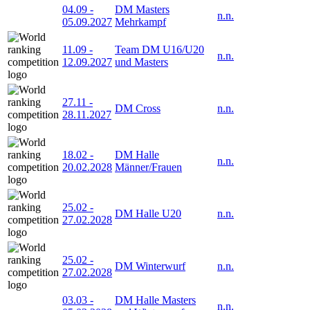
04.09
-
DM Masters
n.n.
05.09.2027
Mehrkampf
11.09
-
Team DM U16/U20
n.n.
12.09.2027
und Masters
27.11
-
DM Cross
n.n.
28.11.2027
18.02
-
DM Halle
n.n.
20.02.2028
Männer/Frauen
25.02
-
DM Halle U20
n.n.
27.02.2028
25.02
-
DM Winterwurf
n.n.
27.02.2028
03.03
-
DM Halle Masters
n.n.