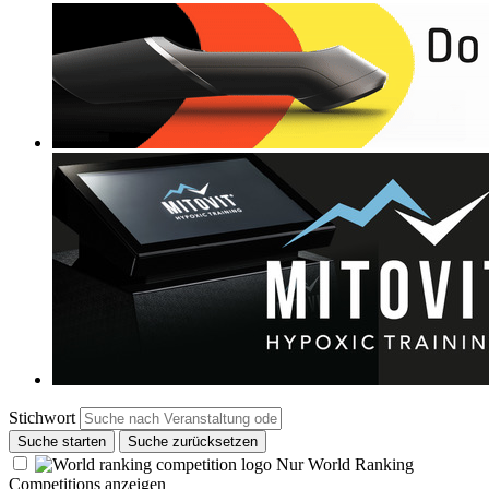
Stichwort
Suche starten
Suche zurücksetzen
Nur World Ranking
Competitions anzeigen