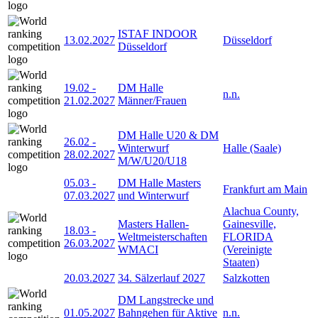
ISTAF INDOOR
13.02.2027
Düsseldorf
Düsseldorf
19.02
-
DM Halle
n.n.
21.02.2027
Männer/Frauen
DM Halle U20 & DM
26.02
-
Winterwurf
Halle (Saale)
28.02.2027
M/W/U20/U18
05.03
-
DM Halle Masters
Frankfurt am Main
07.03.2027
und Winterwurf
Alachua County,
Masters Hallen-
Gainesville,
18.03
-
Weltmeisterschaften
FLORIDA
26.03.2027
WMACI
(Vereinigte
Staaten)
20.03.2027
34. Sälzerlauf 2027
Salzkotten
DM Langstrecke und
01.05.2027
Bahngehen für Aktive
n.n.