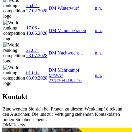
25.02
-
DM Winterwurf
n.n.
27.02.2028
17.06
-
DM Männer/Frauen
n.n.
18.06.2028
21.07
-
DM Nachwuchs 1
n.n.
23.07.2028
DM Mehrkampf
01.09
-
M/W/U
n.n.
03.09.2028
23/U20/U18/U16
Kontakt
Bitte wenden Sie sich bei Fragen zu diesem Wettkampf direkt an
den Ausrichter. Die uns zur Verfügung stehenden Kontaktdaten
finden Sie obenstehend.
DM-Tickets