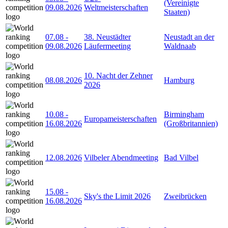
(Vereinigte
09.08.2026
Weltmeisterschaften
Staaten)
07.08
-
38. Neustädter
Neustadt an der
09.08.2026
Läufermeeting
Waldnaab
10. Nacht der Zehner
08.08.2026
Hamburg
2026
10.08
-
Birmingham
Europameisterschaften
16.08.2026
(Großbritannien)
12.08.2026
Vilbeler Abendmeeting
Bad Vilbel
15.08
-
Sky's the Limit 2026
Zweibrücken
16.08.2026