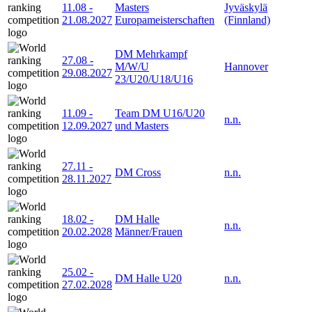
11.08
-
Masters
Jyväskylä
21.08.2027
Europameisterschaften
(Finnland)
DM Mehrkampf
27.08
-
M/W/U
Hannover
29.08.2027
23/U20/U18/U16
11.09
-
Team DM U16/U20
n.n.
12.09.2027
und Masters
27.11
-
DM Cross
n.n.
28.11.2027
18.02
-
DM Halle
n.n.
20.02.2028
Männer/Frauen
25.02
-
DM Halle U20
n.n.
27.02.2028