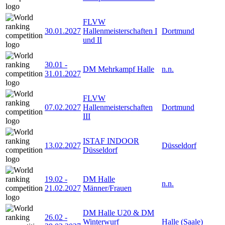
FLVW
30.01.2027
Hallenmeisterschaften I
Dortmund
und II
30.01
-
DM Mehrkampf Halle
n.n.
31.01.2027
FLVW
07.02.2027
Hallenmeisterschaften
Dortmund
III
ISTAF INDOOR
13.02.2027
Düsseldorf
Düsseldorf
19.02
-
DM Halle
n.n.
21.02.2027
Männer/Frauen
DM Halle U20 & DM
26.02
-
Winterwurf
Halle (Saale)