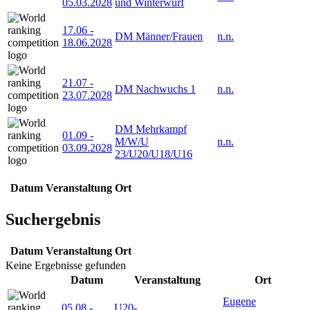
05.03.2028
und Winterwurf
17.06
-
DM Männer/Frauen
n.n.
18.06.2028
21.07
-
DM Nachwuchs 1
n.n.
23.07.2028
DM Mehrkampf
01.09
-
M/W/U
n.n.
03.09.2028
23/U20/U18/U16
Datum
Veranstaltung
Ort
Suchergebnis
Datum
Veranstaltung
Ort
Keine Ergebnisse gefunden
Datum
Veranstaltung
Ort
Eugene
05.08
-
U20-