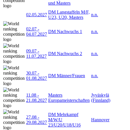
und Masters
DM Langstaffeln M/F,
02.05.2027
n.n.
U23, U20, Masters
02.07
-
DM Nachwuchs 1
n.n.
04.07.2027
09.07
-
DM Nachwuchs 2
n.n.
11.07.2027
30.07
-
DM Männer/Frauen
n.n.
01.08.2027
11.08
-
Masters
Jyväskylä
21.08.2027
Europameisterschaften
(Finnland)
DM Mehrkampf
27.08
-
M/W/U
Hannover
29.08.2027
23/U20/U18/U16