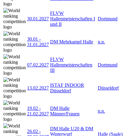
FLVW
30.01.2027
Hallenmeisterschaften I
Dortmund
und II
30.01
-
DM Mehrkampf Halle
n.n.
31.01.2027
FLVW
07.02.2027
Hallenmeisterschaften
Dortmund
III
ISTAF INDOOR
13.02.2027
Düsseldorf
Düsseldorf
19.02
-
DM Halle
n.n.
21.02.2027
Männer/Frauen
DM Halle U20 & DM
26.02
-
Winterwurf
Halle (Saale)