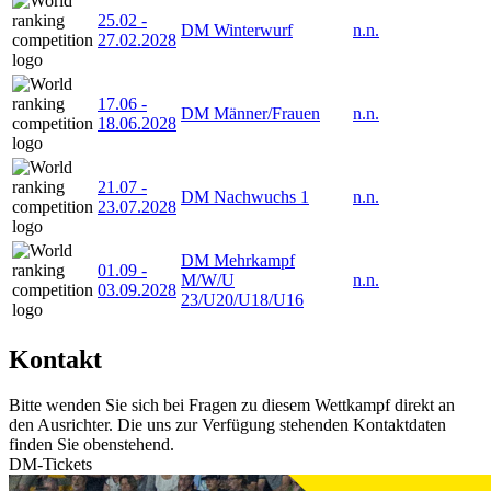
25.02
-
DM Winterwurf
n.n.
27.02.2028
17.06
-
DM Männer/Frauen
n.n.
18.06.2028
21.07
-
DM Nachwuchs 1
n.n.
23.07.2028
DM Mehrkampf
01.09
-
M/W/U
n.n.
03.09.2028
23/U20/U18/U16
Kontakt
Bitte wenden Sie sich bei Fragen zu diesem Wettkampf direkt an
den Ausrichter. Die uns zur Verfügung stehenden Kontaktdaten
finden Sie obenstehend.
DM-Tickets