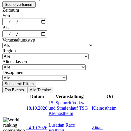
Suche verfeinern
Zeitraum
Von
Bis
Veranstaltungstyp
Region
Altersklassen
Disziplinen
Suche mit Filtern
Top-Events
Alle Termine
Datum
Veranstaltung
Ort
15. Spannrit Volks-
18.10.2026
und Straßenlauf TSG
Kleinostheim
Kleinostheim
Lusatian Race
24.10.2026
Zittau
Walking