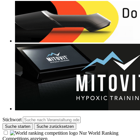
Stichwort
Suche starten
Suche zurücksetzen
Nur World Ranking
Competitions anzeigen