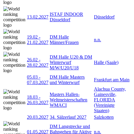
ISTAF INDOOR
13.02.2027
Düsseldorf
Düsseldorf
19.02
-
DM Halle
n.n.
21.02.2027
Männer/Frauen
DM Halle U20 & DM
26.02
-
Winterwurf
Halle (Saale)
28.02.2027
M/W/U20/U18
05.03
-
DM Halle Masters
Frankfurt am Main
07.03.2027
und Winterwurf
Alachua County,
Masters Hallen-
Gainesville,
18.03
-
Weltmeisterschaften
FLORIDA
26.03.2027
WMACI
(Vereinigte
Staaten)
20.03.2027
34. Sälzerlauf 2027
Salzkotten
DM Langstrecke und
01.05.2027
Bahngehen für Aktive
n.n.