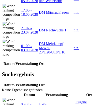
05.03.2028
und Winterwurf
17.06
-
DM Männer/Frauen
n.n.
18.06.2028
21.07
-
DM Nachwuchs 1
n.n.
23.07.2028
DM Mehrkampf
01.09
-
M/W/U
n.n.
03.09.2028
23/U20/U18/U16
Datum
Veranstaltung
Ort
Suchergebnis
Datum
Veranstaltung
Ort
Keine Ergebnisse gefunden
Datum
Veranstaltung
Ort
Eugene
05.08
-
U20-