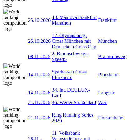
43. Mainova Frankfurt
25.10.2026
Frankfurt
Marathon
12. Olympiaberg-
25.10.2026
Cross München mit
München
Deutschem Cross Cup
2. Braunschweiger
08.11.2026
Braunschweig
Speed5
Sparkassen Cross
14.11.2026
Pforzheim
Pforzheim
34. Int. DEULUX-
14.11.2026
Langsur
Lauf
21.11.2026
36. Werler Straßenlauf
Werl
Ring Running Series
21.11.2026
Hockenheim
2026
11. Volksbank
28.11
-
WeinstadtCross mit