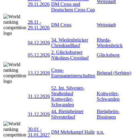
Weinstadt
29.11.2026
DM Cross und
Deutschem Cross Cup
28.11
-
DM Cross
Weinstadt
29.11.2026
34. Wiedenbrücker
Rheda-
04.12.2026
Christkindllauf
Wiedenbrück
2. Glücksburger
05.12.2026
Glücksburg
Nikolaus-Crosslauf
Cross-
13.12.2026
Belgrad (Serbien)
Europameisterschaften
52. Int. Silvester-
Straßenlauf
Kottweiler-
31.12.2026
Kottweiler-
Schwanden
Schwanden
44. Bietigheimer
Bietigheim-
31.12.2026
Silvesterlauf
Bissingen
30.01
-
DM Mehrkampf Halle
n.n.
31.01.2027