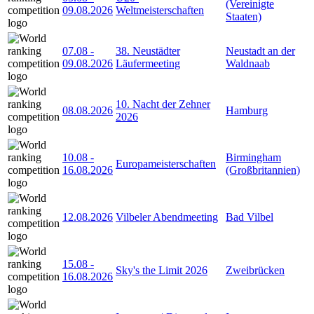
(Vereinigte
09.08.2026
Weltmeisterschaften
Staaten)
07.08
-
38. Neustädter
Neustadt an der
09.08.2026
Läufermeeting
Waldnaab
10. Nacht der Zehner
08.08.2026
Hamburg
2026
10.08
-
Birmingham
Europameisterschaften
16.08.2026
(Großbritannien)
12.08.2026
Vilbeler Abendmeeting
Bad Vilbel
15.08
-
Sky's the Limit 2026
Zweibrücken
16.08.2026