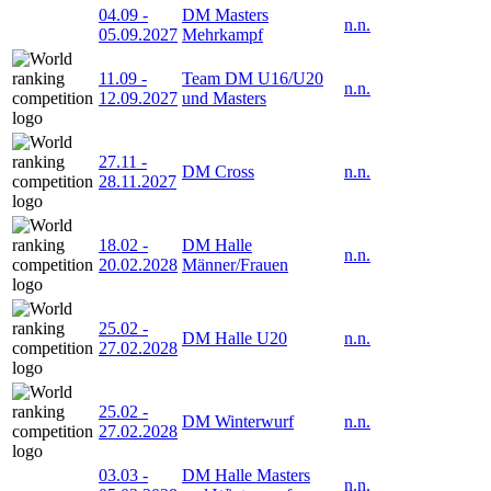
04.09
-
DM Masters
n.n.
05.09.2027
Mehrkampf
11.09
-
Team DM U16/U20
n.n.
12.09.2027
und Masters
27.11
-
DM Cross
n.n.
28.11.2027
18.02
-
DM Halle
n.n.
20.02.2028
Männer/Frauen
25.02
-
DM Halle U20
n.n.
27.02.2028
25.02
-
DM Winterwurf
n.n.
27.02.2028
03.03
-
DM Halle Masters
n.n.