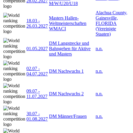
28.02.2027
M/W/U20/U18
Alachua County,
Masters Hallen-
Gainesville,
18.03
-
Weltmeisterschaften
FLORIDA
26.03.2027
WMACI
(Vereinigte
Staaten)
DM Langstrecke und
01.05.2027
Bahngehen für Aktive
n.n.
und Masters
02.07
-
DM Nachwuchs 1
n.n.
04.07.2027
09.07
-
DM Nachwuchs 2
n.n.
11.07.2027
30.07
-
DM Männer/Frauen
n.n.
01.08.2027