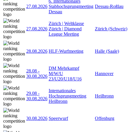
6. Internationales
27.08.2026
Stabhochsprungmeeting
Dessau-Roßlau
Dessau
Zürich | Weltklasse
27.08.2026
Zürich | Diamond
Zürich (Schweiz)
League Meeting
28.08.2026
HLF-Wurfmeeting
Halle (Saale)
DM Mehrkampf
28.08
-
M/W/U
Hannover
30.08.2026
23/U20/U18/U16
Internationales
29.08
-
Hochsprungmeeting
Heilbronn
30.08.2026
Heilbronn
30.08.2026
Speerwurf
Offenburg