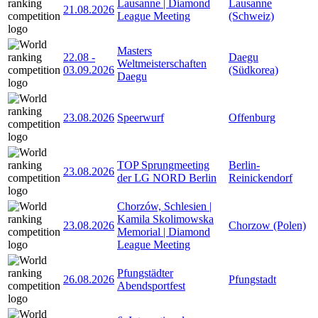
Lausanne | Diamond
Lausanne
21.08.2026
League Meeting
(Schweiz)
Masters
22.08
-
Daegu
Weltmeisterschaften
03.09.2026
(Südkorea)
Daegu
23.08.2026
Speerwurf
Offenburg
TOP Sprungmeeting
Berlin-
23.08.2026
der LG NORD Berlin
Reinickendorf
Chorzów, Schlesien |
Kamila Skolimowska
23.08.2026
Chorzow (Polen)
Memorial | Diamond
League Meeting
Pfungstädter
26.08.2026
Pfungstadt
Abendsportfest