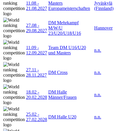
11.08
-
Masters
Jyväskylä
21.08.2027
Europameisterschaften
(Finnland)
DM Mehrkampf
27.08
-
M/W/U
Hannover
29.08.2027
23/U20/U18/U16
11.09
-
Team DM U16/U20
n.n.
12.09.2027
und Masters
27.11
-
DM Cross
n.n.
28.11.2027
18.02
-
DM Halle
n.n.
20.02.2028
Männer/Frauen
25.02
-
DM Halle U20
n.n.
27.02.2028