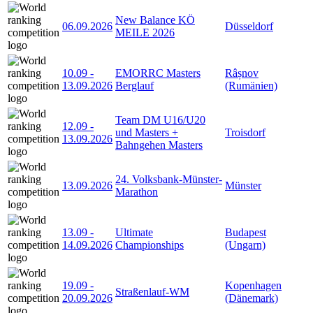
New Balance KÖ
06.09.2026
Düsseldorf
MEILE 2026
10.09
-
EMORRC Masters
Râșnov
13.09.2026
Berglauf
(Rumänien)
Team DM U16/U20
12.09
-
und Masters +
Troisdorf
13.09.2026
Bahngehen Masters
24. Volksbank-Münster-
13.09.2026
Münster
Marathon
13.09
-
Ultimate
Budapest
14.09.2026
Championships
(Ungarn)
19.09
-
Kopenhagen
Straßenlauf-WM
20.09.2026
(Dänemark)