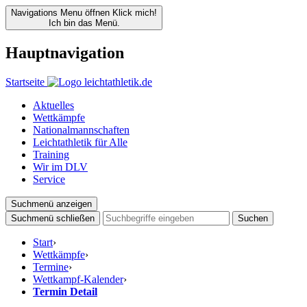
Navigations Menu öffnen
Klick mich!
Ich bin das Menü.
Hauptnavigation
Startseite
Aktuelles
Wettkämpfe
Nationalmannschaften
Leichtathletik für Alle
Training
Wir im DLV
Service
Suchmenü anzeigen
Suchmenü schließen
Suchen
Start
›
Wettkämpfe
›
Termine
›
Wettkampf-Kalender
›
Termin Detail