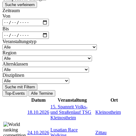
Suche verfeinern
Zeitraum
Von
Bis
Veranstaltungstyp
Region
Altersklassen
Disziplinen
Suche mit Filtern
Top-Events
Alle Termine
Datum
Veranstaltung
Ort
15. Spannrit Volks-
18.10.2026
und Straßenlauf TSG
Kleinostheim
Kleinostheim
Lusatian Race
24.10.2026
Zittau
Walking