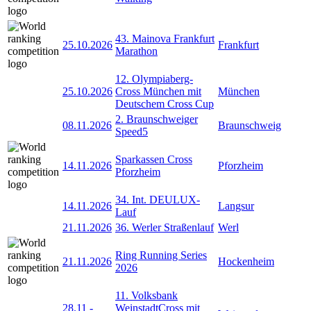
43. Mainova Frankfurt
25.10.2026
Frankfurt
Marathon
12. Olympiaberg-
25.10.2026
Cross München mit
München
Deutschem Cross Cup
2. Braunschweiger
08.11.2026
Braunschweig
Speed5
Sparkassen Cross
14.11.2026
Pforzheim
Pforzheim
34. Int. DEULUX-
14.11.2026
Langsur
Lauf
21.11.2026
36. Werler Straßenlauf
Werl
Ring Running Series
21.11.2026
Hockenheim
2026
11. Volksbank
28.11
-
WeinstadtCross mit