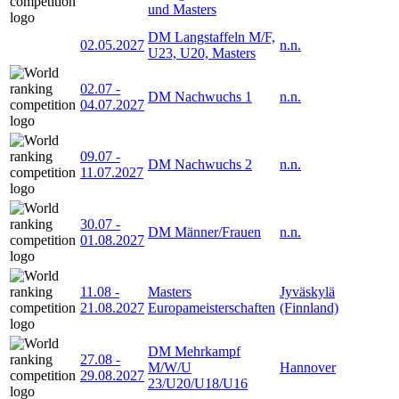
und Masters
DM Langstaffeln M/F,
02.05.2027
n.n.
U23, U20, Masters
02.07
-
DM Nachwuchs 1
n.n.
04.07.2027
09.07
-
DM Nachwuchs 2
n.n.
11.07.2027
30.07
-
DM Männer/Frauen
n.n.
01.08.2027
11.08
-
Masters
Jyväskylä
21.08.2027
Europameisterschaften
(Finnland)
DM Mehrkampf
27.08
-
M/W/U
Hannover
29.08.2027
23/U20/U18/U16