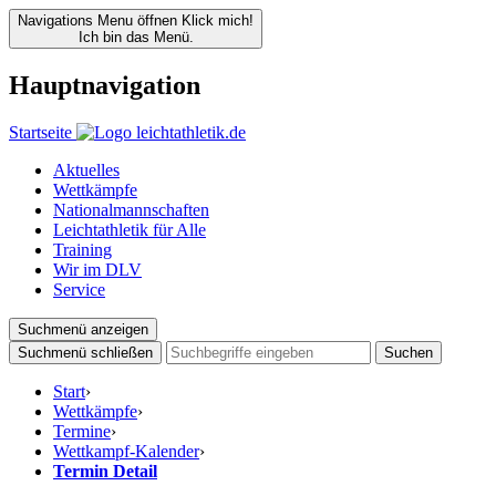
Navigations Menu öffnen
Klick mich!
Ich bin das Menü.
Hauptnavigation
Startseite
Aktuelles
Wettkämpfe
Nationalmannschaften
Leichtathletik für Alle
Training
Wir im DLV
Service
Suchmenü anzeigen
Suchmenü schließen
Suchen
Start
›
Wettkämpfe
›
Termine
›
Wettkampf-Kalender
›
Termin Detail