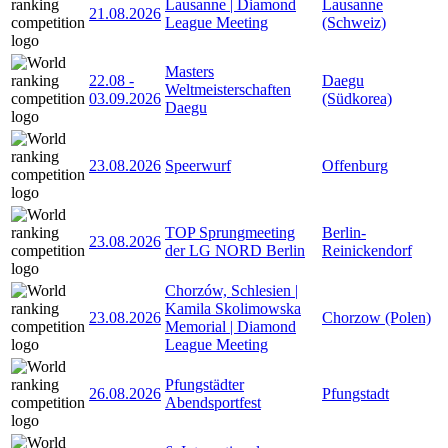
Lausanne | Diamond
Lausanne
21.08.2026
League Meeting
(Schweiz)
Masters
22.08
-
Daegu
Weltmeisterschaften
03.09.2026
(Südkorea)
Daegu
23.08.2026
Speerwurf
Offenburg
TOP Sprungmeeting
Berlin-
23.08.2026
der LG NORD Berlin
Reinickendorf
Chorzów, Schlesien |
Kamila Skolimowska
23.08.2026
Chorzow (Polen)
Memorial | Diamond
League Meeting
Pfungstädter
26.08.2026
Pfungstadt
Abendsportfest