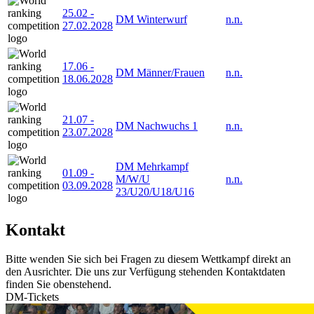
25.02
-
DM Winterwurf
n.n.
27.02.2028
17.06
-
DM Männer/Frauen
n.n.
18.06.2028
21.07
-
DM Nachwuchs 1
n.n.
23.07.2028
DM Mehrkampf
01.09
-
M/W/U
n.n.
03.09.2028
23/U20/U18/U16
Kontakt
Bitte wenden Sie sich bei Fragen zu diesem Wettkampf direkt an
den Ausrichter. Die uns zur Verfügung stehenden Kontaktdaten
finden Sie obenstehend.
DM-Tickets