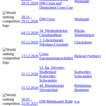
Weinstadt
29.11.2026
DM Cross und
Deutschem Cross Cup
28.11
-
DM Cross
Weinstadt
29.11.2026
34. Wiedenbrücker
Rheda-
04.12.2026
Christkindllauf
Wiedenbrück
2. Glücksburger
05.12.2026
Glücksburg
Nikolaus-Crosslauf
Cross-
13.12.2026
Belgrad (Serbien)
Europameisterschaften
52. Int. Silvester-
Straßenlauf
Kottweiler-
31.12.2026
Kottweiler-
Schwanden
Schwanden
44. Bietigheimer
Bietigheim-
31.12.2026
Silvesterlauf
Bissingen
30.01
-
DM Mehrkampf Halle
n.n.
31.01.2027