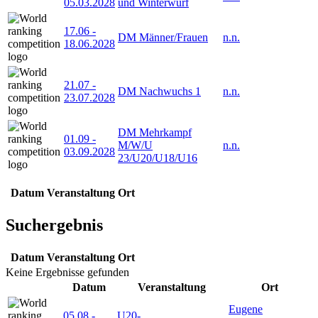
05.03.2028
und Winterwurf
17.06
-
DM Männer/Frauen
n.n.
18.06.2028
21.07
-
DM Nachwuchs 1
n.n.
23.07.2028
DM Mehrkampf
01.09
-
M/W/U
n.n.
03.09.2028
23/U20/U18/U16
Datum
Veranstaltung
Ort
Suchergebnis
Datum
Veranstaltung
Ort
Keine Ergebnisse gefunden
Datum
Veranstaltung
Ort
Eugene
05.08
-
U20-