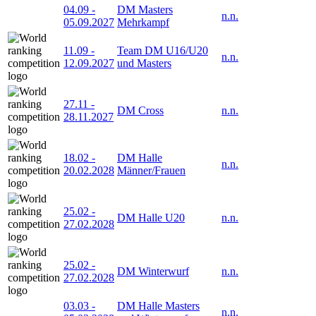
04.09
-
DM Masters
n.n.
05.09.2027
Mehrkampf
11.09
-
Team DM U16/U20
n.n.
12.09.2027
und Masters
27.11
-
DM Cross
n.n.
28.11.2027
18.02
-
DM Halle
n.n.
20.02.2028
Männer/Frauen
25.02
-
DM Halle U20
n.n.
27.02.2028
25.02
-
DM Winterwurf
n.n.
27.02.2028
03.03
-
DM Halle Masters
n.n.