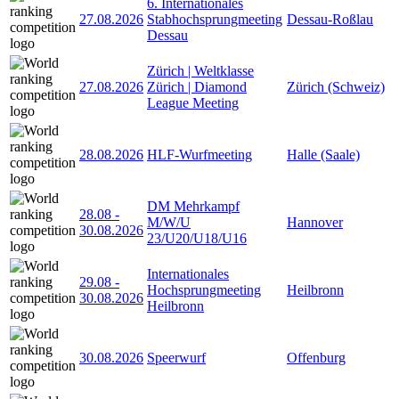
6. Internationales
27.08.2026
Stabhochsprungmeeting
Dessau-Roßlau
Dessau
Zürich | Weltklasse
27.08.2026
Zürich | Diamond
Zürich (Schweiz)
League Meeting
28.08.2026
HLF-Wurfmeeting
Halle (Saale)
DM Mehrkampf
28.08
-
M/W/U
Hannover
30.08.2026
23/U20/U18/U16
Internationales
29.08
-
Hochsprungmeeting
Heilbronn
30.08.2026
Heilbronn
30.08.2026
Speerwurf
Offenburg