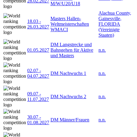
28.02.2027
M/W/U20/U18
Alachua County,
Masters Hallen-
Gainesville,
18.03
-
Weltmeisterschaften
FLORIDA
26.03.2027
WMACI
(Vereinigte
Staaten)
DM Langstrecke und
01.05.2027
Bahngehen für Aktive
n.n.
und Masters
02.07
-
DM Nachwuchs 1
n.n.
04.07.2027
09.07
-
DM Nachwuchs 2
n.n.
11.07.2027
30.07
-
DM Männer/Frauen
n.n.
01.08.2027