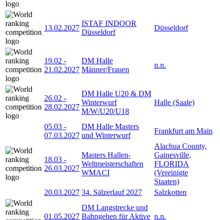
ISTAF INDOOR
13.02.2027
Düsseldorf
Düsseldorf
19.02
-
DM Halle
n.n.
21.02.2027
Männer/Frauen
DM Halle U20 & DM
26.02
-
Winterwurf
Halle (Saale)
28.02.2027
M/W/U20/U18
05.03
-
DM Halle Masters
Frankfurt am Main
07.03.2027
und Winterwurf
Alachua County,
Masters Hallen-
Gainesville,
18.03
-
Weltmeisterschaften
FLORIDA
26.03.2027
WMACI
(Vereinigte
Staaten)
20.03.2027
34. Sälzerlauf 2027
Salzkotten
DM Langstrecke und
01.05.2027
Bahngehen für Aktive
n.n.