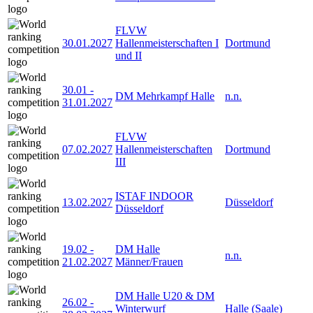
FLVW
30.01.2027
Hallenmeisterschaften I
Dortmund
und II
30.01
-
DM Mehrkampf Halle
n.n.
31.01.2027
FLVW
07.02.2027
Hallenmeisterschaften
Dortmund
III
ISTAF INDOOR
13.02.2027
Düsseldorf
Düsseldorf
19.02
-
DM Halle
n.n.
21.02.2027
Männer/Frauen
DM Halle U20 & DM
26.02
-
Winterwurf
Halle (Saale)