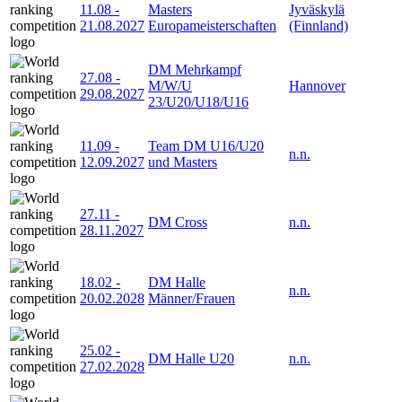
11.08
-
Masters
Jyväskylä
21.08.2027
Europameisterschaften
(Finnland)
DM Mehrkampf
27.08
-
M/W/U
Hannover
29.08.2027
23/U20/U18/U16
11.09
-
Team DM U16/U20
n.n.
12.09.2027
und Masters
27.11
-
DM Cross
n.n.
28.11.2027
18.02
-
DM Halle
n.n.
20.02.2028
Männer/Frauen
25.02
-
DM Halle U20
n.n.
27.02.2028