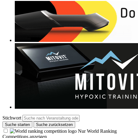
Stichwort
Suche starten
Suche zurücksetzen
Nur World Ranking
Competitions anzeigen