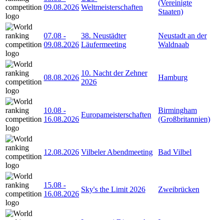
(Vereinigte
09.08.2026
Weltmeisterschaften
Staaten)
07.08
-
38. Neustädter
Neustadt an der
09.08.2026
Läufermeeting
Waldnaab
10. Nacht der Zehner
08.08.2026
Hamburg
2026
10.08
-
Birmingham
Europameisterschaften
16.08.2026
(Großbritannien)
12.08.2026
Vilbeler Abendmeeting
Bad Vilbel
15.08
-
Sky's the Limit 2026
Zweibrücken
16.08.2026