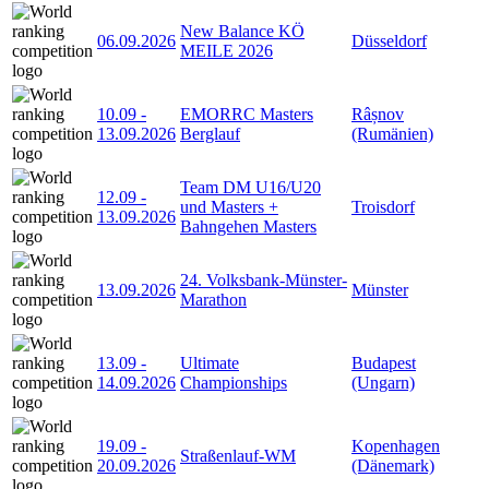
New Balance KÖ
06.09.2026
Düsseldorf
MEILE 2026
10.09
-
EMORRC Masters
Râșnov
13.09.2026
Berglauf
(Rumänien)
Team DM U16/U20
12.09
-
und Masters +
Troisdorf
13.09.2026
Bahngehen Masters
24. Volksbank-Münster-
13.09.2026
Münster
Marathon
13.09
-
Ultimate
Budapest
14.09.2026
Championships
(Ungarn)
19.09
-
Kopenhagen
Straßenlauf-WM
20.09.2026
(Dänemark)