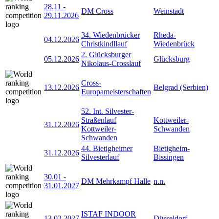
28.11
-
DM Cross
Weinstadt
29.11.2026
34. Wiedenbrücker
Rheda-
04.12.2026
Christkindllauf
Wiedenbrück
2. Glücksburger
05.12.2026
Glücksburg
Nikolaus-Crosslauf
Cross-
13.12.2026
Belgrad (Serbien)
Europameisterschaften
52. Int. Silvester-
Straßenlauf
Kottweiler-
31.12.2026
Kottweiler-
Schwanden
Schwanden
44. Bietigheimer
Bietigheim-
31.12.2026
Silvesterlauf
Bissingen
30.01
-
DM Mehrkampf Halle
n.n.
31.01.2027
ISTAF INDOOR
13.02.2027
Düsseldorf