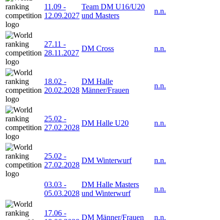
11.09
-
Team DM U16/U20
n.n.
12.09.2027
und Masters
27.11
-
DM Cross
n.n.
28.11.2027
18.02
-
DM Halle
n.n.
20.02.2028
Männer/Frauen
25.02
-
DM Halle U20
n.n.
27.02.2028
25.02
-
DM Winterwurf
n.n.
27.02.2028
03.03
-
DM Halle Masters
n.n.
05.03.2028
und Winterwurf
17.06
-
DM Männer/Frauen
n.n.