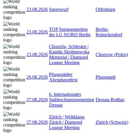
23.08.2026
Speerwurf
Offenburg
TOP Sprungmeeting
Berlin-
23.08.2026
der LG NORD Berlin
Reinickendorf
Chorzów, Schlesien |
Kamila Skolimowska
23.08.2026
Chorzow (Polen)
Memorial | Diamond
League Meeting
Pfungstädter
26.08.2026
Pfungstadt
Abendsportfest
6. Internationales
27.08.2026
Stabhochsprungmeeting
Dessau-Roßlau
Dessau
Zürich | Weltklasse
27.08.2026
Zürich | Diamond
Zürich (Schweiz)
League Meeting