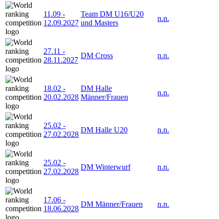
11.09
-
Team DM U16/U20
n.n.
12.09.2027
und Masters
27.11
-
DM Cross
n.n.
28.11.2027
18.02
-
DM Halle
n.n.
20.02.2028
Männer/Frauen
25.02
-
DM Halle U20
n.n.
27.02.2028
25.02
-
DM Winterwurf
n.n.
27.02.2028
17.06
-
DM Männer/Frauen
n.n.
18.06.2028