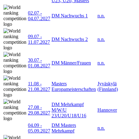
U23, U20, Masters
02.07
-
DM Nachwuchs 1
n.n.
04.07.2027
09.07
-
DM Nachwuchs 2
n.n.
11.07.2027
30.07
-
DM Männer/Frauen
n.n.
01.08.2027
11.08
-
Masters
Jyväskylä
21.08.2027
Europameisterschaften
(Finnland)
DM Mehrkampf
27.08
-
M/W/U
Hannover
29.08.2027
23/U20/U18/U16
04.09
-
DM Masters
n.n.
05.09.2027
Mehrkampf