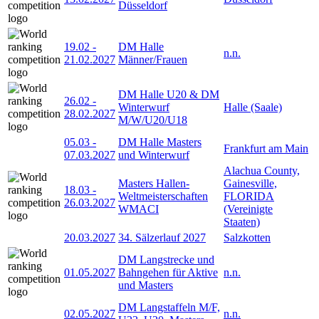
Düsseldorf
19.02
-
DM Halle
n.n.
21.02.2027
Männer/Frauen
DM Halle U20 & DM
26.02
-
Winterwurf
Halle (Saale)
28.02.2027
M/W/U20/U18
05.03
-
DM Halle Masters
Frankfurt am Main
07.03.2027
und Winterwurf
Alachua County,
Masters Hallen-
Gainesville,
18.03
-
Weltmeisterschaften
FLORIDA
26.03.2027
WMACI
(Vereinigte
Staaten)
20.03.2027
34. Sälzerlauf 2027
Salzkotten
DM Langstrecke und
01.05.2027
Bahngehen für Aktive
n.n.
und Masters
DM Langstaffeln M/F,
02.05.2027
n.n.