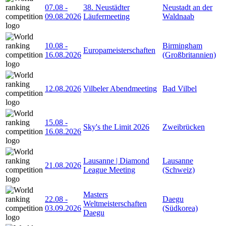
07.08
-
38. Neustädter
Neustadt an der
09.08.2026
Läufermeeting
Waldnaab
10.08
-
Birmingham
Europameisterschaften
16.08.2026
(Großbritannien)
12.08.2026
Vilbeler Abendmeeting
Bad Vilbel
15.08
-
Sky's the Limit 2026
Zweibrücken
16.08.2026
Lausanne | Diamond
Lausanne
21.08.2026
League Meeting
(Schweiz)
Masters
22.08
-
Daegu
Weltmeisterschaften
03.09.2026
(Südkorea)
Daegu