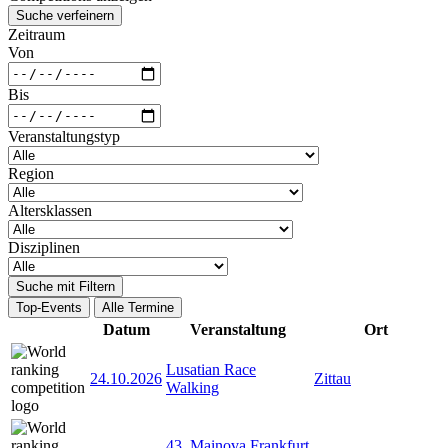
Suche verfeinern
Zeitraum
Von
Bis
Veranstaltungstyp
Region
Altersklassen
Disziplinen
Suche mit Filtern
Top-Events
Alle Termine
Datum
Veranstaltung
Ort
Lusatian Race
24.10.2026
Zittau
Walking
43. Mainova Frankfurt