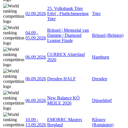
25. Volksbank Trier
02.09.2026
Eifel - Flutlichtmeeting
Trier
Trier
Brüssel | Memorial van
04.09
-
Damme | Diamond
Brüssel (Belgien)
05.09.2026
League Finale
CURREX Alsterlauf
06.09.2026
Hamburg
2026
06.09.2026
Dresden HALF
Dresden
New Balance KÖ
06.09.2026
Düsseldorf
MEILE 2026
10.09
-
EMORRC Masters
Râșnov
13.09.2026
Berglauf
(Rumänien)