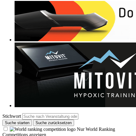
Stichwort
Suche starten
Suche zurücksetzen
Nur World Ranking
Competitions anzeigen