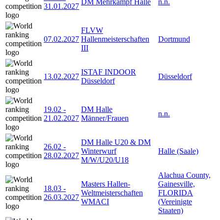
DM Mehrkampf Halle
n.n.
31.01.2027
FLVW
07.02.2027
Hallenmeisterschaften
Dortmund
III
ISTAF INDOOR
13.02.2027
Düsseldorf
Düsseldorf
19.02
-
DM Halle
n.n.
21.02.2027
Männer/Frauen
DM Halle U20 & DM
26.02
-
Winterwurf
Halle (Saale)
28.02.2027
M/W/U20/U18
Alachua County,
Masters Hallen-
Gainesville,
18.03
-
Weltmeisterschaften
FLORIDA
26.03.2027
WMACI
(Vereinigte
Staaten)