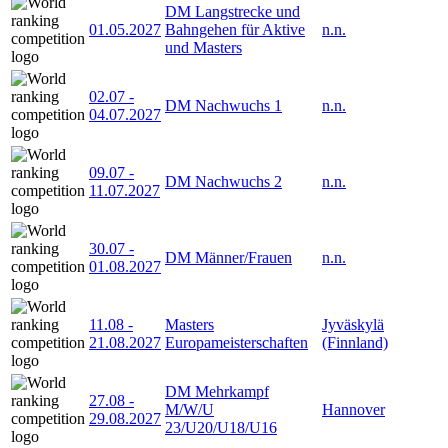
DM Langstrecke und
01.05.2027
Bahngehen für Aktive
n.n.
und Masters
02.07
-
DM Nachwuchs 1
n.n.
04.07.2027
09.07
-
DM Nachwuchs 2
n.n.
11.07.2027
30.07
-
DM Männer/Frauen
n.n.
01.08.2027
11.08
-
Masters
Jyväskylä
21.08.2027
Europameisterschaften
(Finnland)
DM Mehrkampf
27.08
-
M/W/U
Hannover
29.08.2027
23/U20/U18/U16