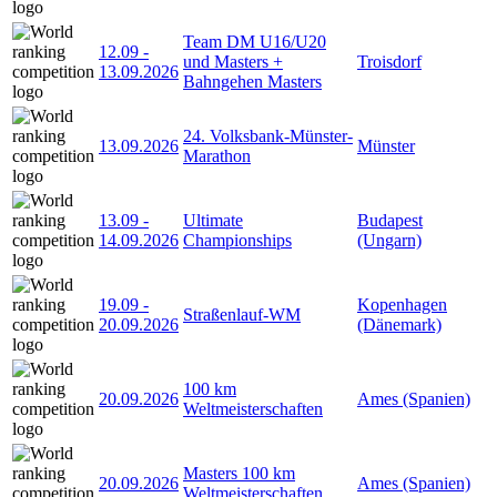
Team DM U16/U20
12.09
-
und Masters +
Troisdorf
13.09.2026
Bahngehen Masters
24. Volksbank-Münster-
13.09.2026
Münster
Marathon
13.09
-
Ultimate
Budapest
14.09.2026
Championships
(Ungarn)
19.09
-
Kopenhagen
Straßenlauf-WM
20.09.2026
(Dänemark)
100 km
20.09.2026
Ames (Spanien)
Weltmeisterschaften
Masters 100 km
20.09.2026
Ames (Spanien)
Weltmeisterschaften