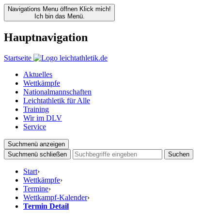
Navigations Menu öffnen
Klick mich!
Ich bin das Menü.
Hauptnavigation
Startseite
Aktuelles
Wettkämpfe
Nationalmannschaften
Leichtathletik für Alle
Training
Wir im DLV
Service
Suchmenü anzeigen
Suchmenü schließen
Suchen
Start
›
Wettkämpfe
›
Termine
›
Wettkampf-Kalender
›
Termin Detail