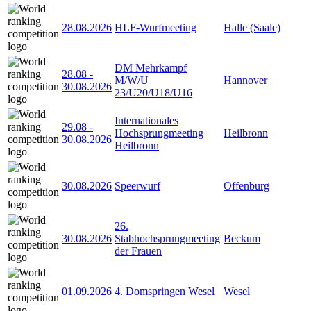
28.08.2026
HLF-Wurfmeeting
Halle (Saale)
DM Mehrkampf
28.08
-
M/W/U
Hannover
30.08.2026
23/U20/U18/U16
Internationales
29.08
-
Hochsprungmeeting
Heilbronn
30.08.2026
Heilbronn
30.08.2026
Speerwurf
Offenburg
26.
30.08.2026
Stabhochsprungmeeting
Beckum
der Frauen
01.09.2026
4. Domspringen Wesel
Wesel