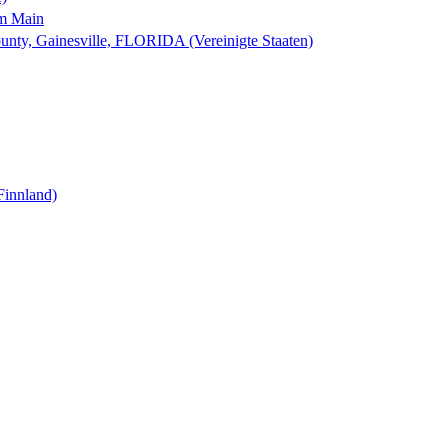
am Main
nty, Gainesville, FLORIDA (Vereinigte Staaten)
Finnland)