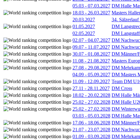
05.03
-
07.03.2027
DM Halle Mas
18.03
-
26.03.2027
Masters Hall
20.03.2027
34. Sälzerlauf
01.05.2027
DM Langstrec
02.05.2027
DM Langstaff
02.07
-
04.07.2027
DM Nachwuc
09.07
-
11.07.2027
DM Nachwuc
30.07
-
01.08.2027
DM Männer/F
11.08
-
21.08.2027
Masters Europ
27.08
-
29.08.2027
DM Mehrkamp
04.09
-
05.09.2027
DM Masters 
11.09
-
12.09.2027
Team DM U16
27.11
-
28.11.2027
DM Cross
18.02
-
20.02.2028
DM Halle Män
25.02
-
27.02.2028
DM Halle U2
25.02
-
27.02.2028
DM Winterwu
03.03
-
05.03.2028
DM Halle Mas
17.06
-
18.06.2028
DM Männer/F
21.07
-
23.07.2028
DM Nachwuc
01.09
-
03.09.2028
DM Mehrkamp