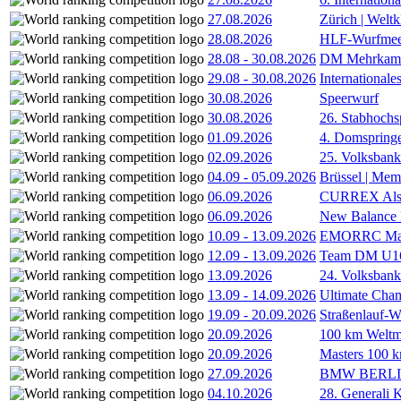
27.08.2026
Zürich | Welt
28.08.2026
HLF-Wurfmee
28.08
-
30.08.2026
DM Mehrkamp
29.08
-
30.08.2026
International
30.08.2026
Speerwurf
30.08.2026
26. Stabhochs
01.09.2026
4. Domspring
02.09.2026
25. Volksbank 
04.09
-
05.09.2026
Brüssel | Mem
06.09.2026
CURREX Alst
06.09.2026
New Balance
10.09
-
13.09.2026
EMORRC Mast
12.09
-
13.09.2026
Team DM U16/
13.09.2026
24. Volksban
13.09
-
14.09.2026
Ultimate Cha
19.09
-
20.09.2026
Straßenlauf-
20.09.2026
100 km Weltme
20.09.2026
Masters 100 k
27.09.2026
BMW BERL
04.10.2026
28. Generali 