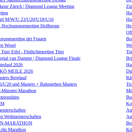
klasse Zürich | Diamond League Meeting
Zü
ting
Hal
f M/W/U 23/U20/U18/U16
Ha
es Hochsprungmeeting Heilbronn
He
Of
prungmeeting der Frauen
Be
en Wesel
We
Trier Eifel - Flutlichtmeeting Trier
Tri
orial van Damme | Diamond League Finale
Brü
erlauf 2026
Ha
 KÖ MEILE 2026
Dü
ers Berglauf
Râ
U20 und Masters + Bahngehen Masters
Tro
k-Münster-Marathon
Mü
mpionships
Bu
WM
Ko
isterschaften
Am
m Weltmeisterschaften
Am
IN-MARATHON
Ber
Köln Marathon
Kö