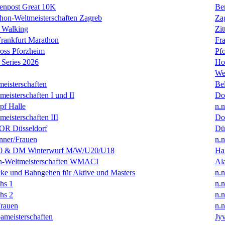
enpost Great 10K
Ber
hon-Weltmeisterschaften Zagreb
Za
 Walking
Zit
rankfurt Marathon
Fra
oss Pforzheim
Pf
Series 2026
Ho
We
eisterschaften
Bel
isterschaften I und II
Do
f Halle
n.n
isterschaften III
Do
R Düsseldorf
Dü
ner/Frauen
n.n
0 & DM Winterwurf M/W/U20/U18
Hal
en-Weltmeisterschaften WMACI
Al
ke und Bahngehen für Aktive und Masters
n.n
hs 1
n.n
hs 2
n.n
rauen
n.n
ameisterschaften
Jyv