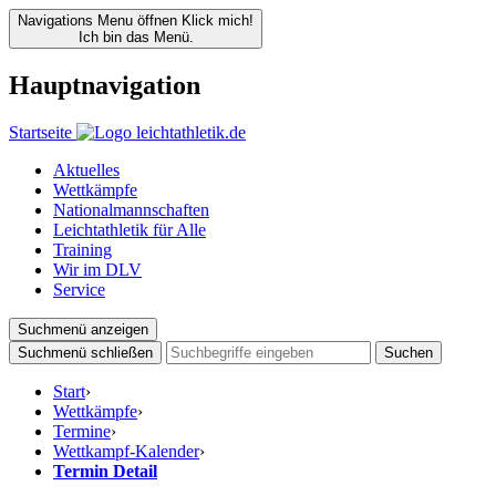
Navigations Menu öffnen
Klick mich!
Ich bin das Menü.
Hauptnavigation
Startseite
Aktuelles
Wettkämpfe
Nationalmannschaften
Leichtathletik für Alle
Training
Wir im DLV
Service
Suchmenü anzeigen
Suchmenü schließen
Suchen
Start
›
Wettkämpfe
›
Termine
›
Wettkampf-Kalender
›
Termin Detail