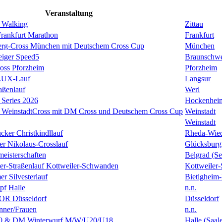
Veranstaltung
 Walking
Zittau
rankfurt Marathon
Frankfurt
erg-Cross München mit Deutschem Cross Cup
München
eiger Speed5
Braunschw
oss Pforzheim
Pforzheim
ULUX-Lauf
Langsur
aßenlauf
Werl
Series 2026
Hockenhei
k WeinstadtCross mit DM Cross und Deutschem Cross Cup
Weinstadt
Weinstadt
cker Christkindllauf
Rheda-Wie
er Nikolaus-Crosslauf
Glücksburg
eisterschaften
Belgrad (Se
ster-Straßenlauf Kottweiler-Schwanden
Kottweiler
er Silvesterlauf
Bietigheim-
f Halle
n.n.
R Düsseldorf
Düsseldorf
ner/Frauen
n.n.
0 & DM Winterwurf M/W/U20/U18
Halle (Saal