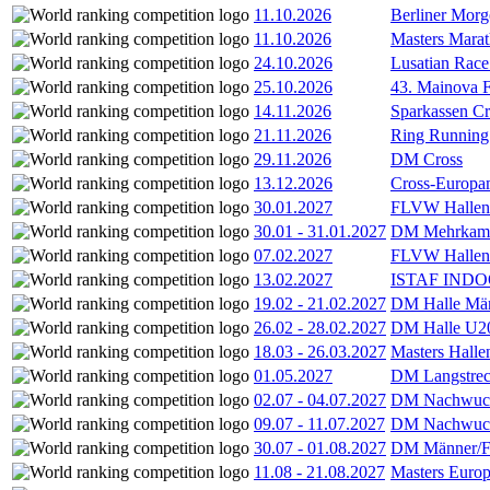
11.10.2026
Berliner Morg
11.10.2026
Masters Marat
24.10.2026
Lusatian Race
25.10.2026
43. Mainova F
14.11.2026
Sparkassen Cr
21.11.2026
Ring Running 
29.11.2026
DM Cross
13.12.2026
Cross-Europam
30.01.2027
FLVW Hallenme
30.01
-
31.01.2027
DM Mehrkamp
07.02.2027
FLVW Hallenme
13.02.2027
ISTAF INDOO
19.02
-
21.02.2027
DM Halle Män
26.02
-
28.02.2027
DM Halle U2
18.03
-
26.03.2027
Masters Hall
01.05.2027
DM Langstrec
02.07
-
04.07.2027
DM Nachwuc
09.07
-
11.07.2027
DM Nachwuc
30.07
-
01.08.2027
DM Männer/F
11.08
-
21.08.2027
Masters Europ