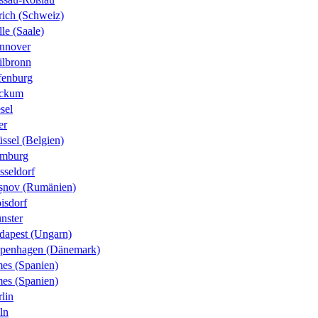
rich (Schweiz)
le (Saale)
nnover
ilbronn
fenburg
ckum
sel
er
ssel (Belgien)
mburg
sseldorf
șnov (Rumänien)
isdorf
nster
dapest (Ungarn)
penhagen (Dänemark)
es (Spanien)
es (Spanien)
lin
ln