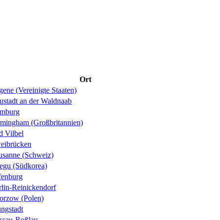
Ort
ene (Vereinigte Staaten)
ustadt an der Waldnaab
mburg
rmingham (Großbritannien)
d Vilbel
eibrücken
usanne (Schweiz)
egu (Südkorea)
fenburg
rlin-Reinickendorf
orzow (Polen)
ungstadt
ssau-Roßlau