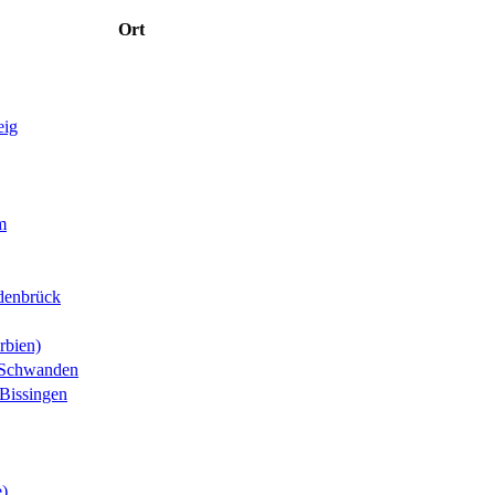
Ort
eig
m
denbrück
rbien)
-Schwanden
Bissingen
e)