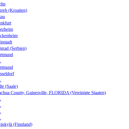
lin
greb (Kroatien)
tau
nkfurt
orzheim
ckenheim
instadt
grad (Serbien)
rtmund
.
rtmund
sseldorf
.
le (Saale)
achua County, Gainesville, FLORIDA (Vereinigte Staaten)
.
.
.
.
äskylä (Finnland)