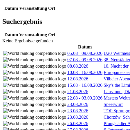
Datum
Veranstaltung
Ort
Suchergebnis
Datum
Veranstaltung
Ort
Keine Ergebnisse gefunden
Datum
05.08
-
09.08.2026
U20-Weltmeist
07.08
-
09.08.2026
38. Neustädte
08.08.2026
10. Nacht der
10.08
-
16.08.2026
Europameister
12.08.2026
Vilbeler Aben
15.08
-
16.08.2026
Sky's the Lim
21.08.2026
Lausanne | D
22.08
-
03.09.2026
Masters Weltm
23.08.2026
Speerwurf
23.08.2026
TOP Sprungm
23.08.2026
Chorzów, Sch
26.08.2026
Pfungstädter 
27.08.2026
6. Internatio