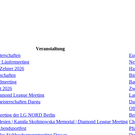
Veranstaltung
erschaften
Eug
r Läufermeeting
Ne
 Zehner 2026
Ha
schaften
Bi
dmeeting
Ba
it 2026
Zw
iamond League Meeting
La
eisterschaften Daegu
Da
Of
eeting der LG NORD Berlin
Be
lesien | Kamila Skolimowska Memorial | Diamond League Meeting
Ch
Abendsportfest
Pf
nales Stabhochsprungmeeting Dessau
De