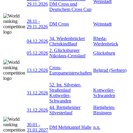
Weinstadt
29.11.2026
DM Cross und
Deutschem Cross Cup
28.11
-
DM Cross
Weinstadt
29.11.2026
34. Wiedenbrücker
Rheda-
04.12.2026
Christkindllauf
Wiedenbrück
2. Glücksburger
05.12.2026
Glücksburg
Nikolaus-Crosslauf
Cross-
13.12.2026
Belgrad (Serbien)
Europameisterschaften
52. Int. Silvester-
Straßenlauf
Kottweiler-
31.12.2026
Kottweiler-
Schwanden
Schwanden
44. Bietigheimer
Bietigheim-
31.12.2026
Silvesterlauf
Bissingen
30.01
-
DM Mehrkampf Halle
n.n.
31.01.2027