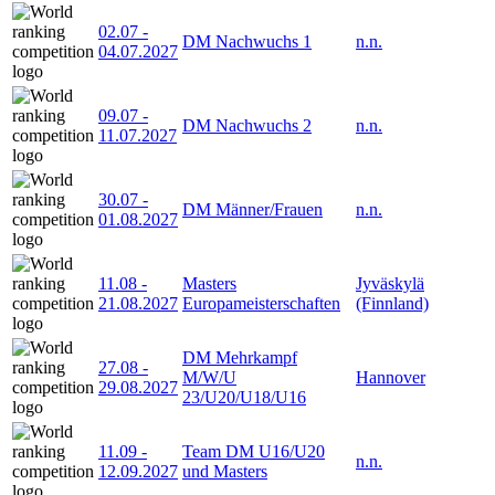
02.07
-
DM Nachwuchs 1
n.n.
04.07.2027
09.07
-
DM Nachwuchs 2
n.n.
11.07.2027
30.07
-
DM Männer/Frauen
n.n.
01.08.2027
11.08
-
Masters
Jyväskylä
21.08.2027
Europameisterschaften
(Finnland)
DM Mehrkampf
27.08
-
M/W/U
Hannover
29.08.2027
23/U20/U18/U16
11.09
-
Team DM U16/U20
n.n.
12.09.2027
und Masters