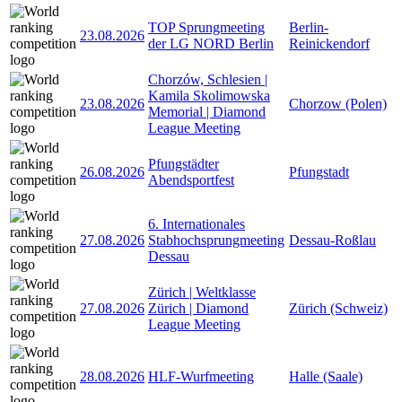
TOP Sprungmeeting
Berlin-
23.08.2026
der LG NORD Berlin
Reinickendorf
Chorzów, Schlesien |
Kamila Skolimowska
23.08.2026
Chorzow (Polen)
Memorial | Diamond
League Meeting
Pfungstädter
26.08.2026
Pfungstadt
Abendsportfest
6. Internationales
27.08.2026
Stabhochsprungmeeting
Dessau-Roßlau
Dessau
Zürich | Weltklasse
27.08.2026
Zürich | Diamond
Zürich (Schweiz)
League Meeting
28.08.2026
HLF-Wurfmeeting
Halle (Saale)