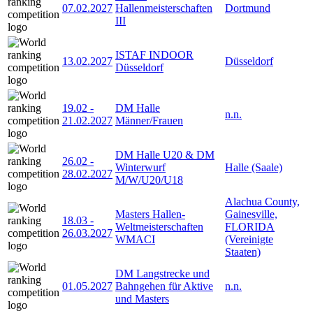
07.02.2027
Hallenmeisterschaften
Dortmund
III
ISTAF INDOOR
13.02.2027
Düsseldorf
Düsseldorf
19.02
-
DM Halle
n.n.
21.02.2027
Männer/Frauen
DM Halle U20 & DM
26.02
-
Winterwurf
Halle (Saale)
28.02.2027
M/W/U20/U18
Alachua County,
Masters Hallen-
Gainesville,
18.03
-
Weltmeisterschaften
FLORIDA
26.03.2027
WMACI
(Vereinigte
Staaten)
DM Langstrecke und
01.05.2027
Bahngehen für Aktive
n.n.
und Masters