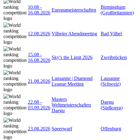
10.08
-
Birmingham
Europameisterschaften
16.08.2026
(Großbritannien)
12.08.2026
Vilbeler Abendmeeting
Bad Vilbel
15.08
-
Sky's the Limit 2026
Zweibrücken
16.08.2026
Lausanne | Diamond
Lausanne
21.08.2026
League Meeting
(Schweiz)
Masters
22.08
-
Daegu
Weltmeisterschaften
03.09.2026
(Südkorea)
Daegu
23.08.2026
Speerwurf
Offenburg