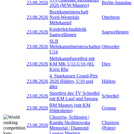
23.08.2026
Berlin-Spandau
2026 (M/W/Masters)
Bezirksmeisterschaft
23.08.2026
Nord-Westpfalz
Otterberg
Mehrkampf
Kinderleichtathletik
23.08.2026
Saarwellingen
Saarwellingen
SLB
23.08.2026
Mehrkampfmeisterschaften
Ottweiler
U14
Mehrkampfsportfest mit
23.08.2026
KM MK U12-U16 (RL
Diez
Kreis Rhe
4. Sparkassen Grand-Prix
23.08.2026
2026 Hilders, U10 und
Hilders
älter
Sportfest des TV Scheeßel
23.08.2026
Scheeßel
mit KM Lauf und Sprung
BM Masters (mit KM
23.08.2026
Gronau
Hildesheim)
Chorzów, Schlesien |
Kamila Skolimowska
Chorzow
23.08.2026
Memorial | Diamond
(Polen)
League Meeting