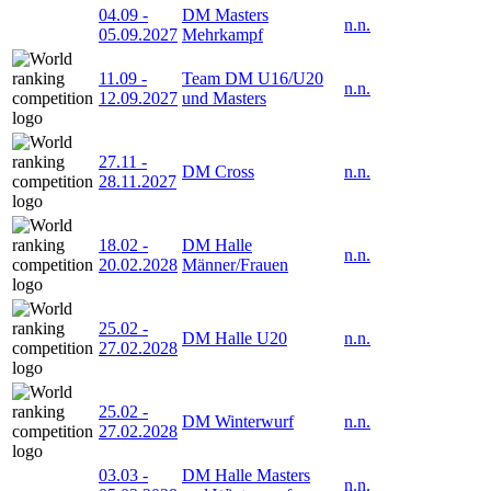
04.09
-
DM Masters
n.n.
05.09.2027
Mehrkampf
11.09
-
Team DM U16/U20
n.n.
12.09.2027
und Masters
27.11
-
DM Cross
n.n.
28.11.2027
18.02
-
DM Halle
n.n.
20.02.2028
Männer/Frauen
25.02
-
DM Halle U20
n.n.
27.02.2028
25.02
-
DM Winterwurf
n.n.
27.02.2028
03.03
-
DM Halle Masters
n.n.