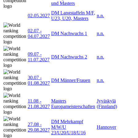
und Masters
DM Langstaffeln M/F,
02.05.2027
n.n.
U23, U20, Masters
02.07
-
DM Nachwuchs 1
n.n.
04.07.2027
09.07
-
DM Nachwuchs 2
n.n.
11.07.2027
30.07
-
DM Männer/Frauen
n.n.
01.08.2027
11.08
-
Masters
Jyväskylä
21.08.2027
Europameisterschaften
(Finnland)
DM Mehrkampf
27.08
-
M/W/U
Hannover
29.08.2027
23/U20/U18/U16