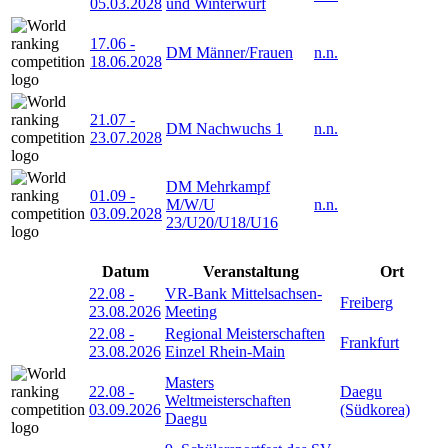
05.03.2028
und Winterwurf
17.06
-
DM Männer/Frauen
n.n.
18.06.2028
21.07
-
DM Nachwuchs 1
n.n.
23.07.2028
DM Mehrkampf
01.09
-
M/W/U
n.n.
03.09.2028
23/U20/U18/U16
Datum
Veranstaltung
Ort
22.08
-
VR-Bank Mittelsachsen-
Freiberg
23.08.2026
Meeting
22.08
-
Regional Meisterschaften
Frankfurt
23.08.2026
Einzel Rhein-Main
Masters
22.08
-
Daegu
Weltmeisterschaften
03.09.2026
(Südkorea)
Daegu