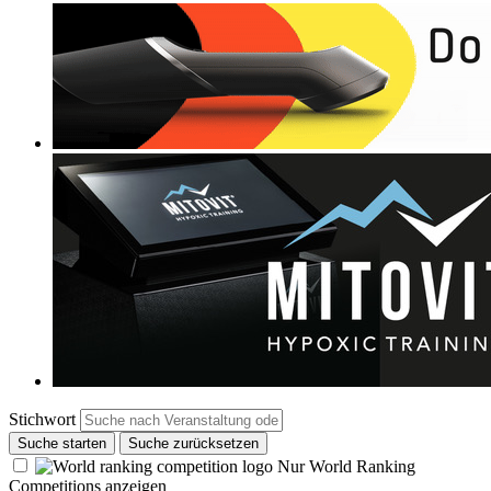
Stichwort
Suche starten
Suche zurücksetzen
Nur World Ranking
Competitions anzeigen