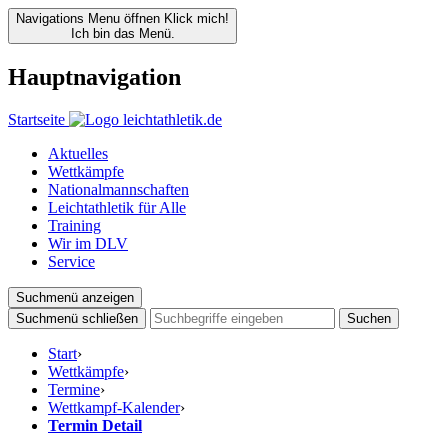
Navigations Menu öffnen
Klick mich!
Ich bin das Menü.
Hauptnavigation
Startseite
Aktuelles
Wettkämpfe
Nationalmannschaften
Leichtathletik für Alle
Training
Wir im DLV
Service
Suchmenü anzeigen
Suchmenü schließen
Suchen
Start
›
Wettkämpfe
›
Termine
›
Wettkampf-Kalender
›
Termin Detail