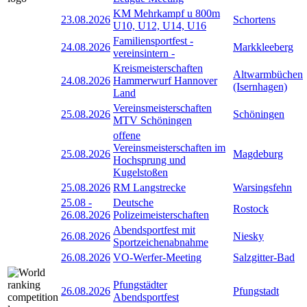
KM Mehrkampf u 800m
23.08.2026
Schortens
U10, U12, U14, U16
Familiensportfest -
24.08.2026
Markkleeberg
vereinsintern -
Kreismeisterschaften
Altwarmbüchen
24.08.2026
Hammerwurf Hannover
(Isernhagen)
Land
Vereinsmeisterschaften
25.08.2026
Schöningen
MTV Schöningen
offene
Vereinsmeisterschaften im
25.08.2026
Magdeburg
Hochsprung und
Kugelstoßen
25.08.2026
RM Langstrecke
Warsingsfehn
25.08
-
Deutsche
Rostock
26.08.2026
Polizeimeisterschaften
Abendsportfest mit
26.08.2026
Niesky
Sportzeichenabnahme
26.08.2026
VO-Werfer-Meeting
Salzgitter-Bad
Pfungstädter
26.08.2026
Pfungstadt
Abendsportfest