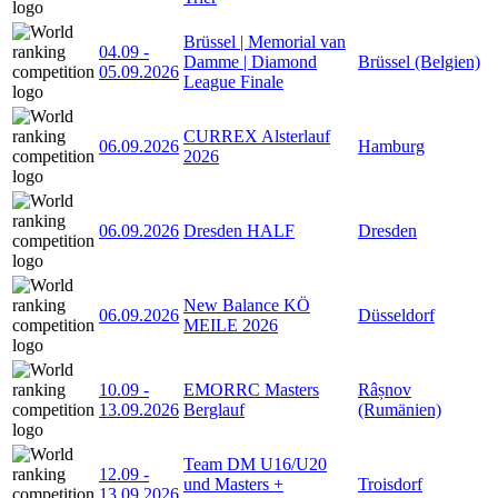
Brüssel | Memorial van
04.09
-
Damme | Diamond
Brüssel (Belgien)
05.09.2026
League Finale
CURREX Alsterlauf
06.09.2026
Hamburg
2026
06.09.2026
Dresden HALF
Dresden
New Balance KÖ
06.09.2026
Düsseldorf
MEILE 2026
10.09
-
EMORRC Masters
Râșnov
13.09.2026
Berglauf
(Rumänien)
Team DM U16/U20
12.09
-
und Masters +
Troisdorf
13.09.2026