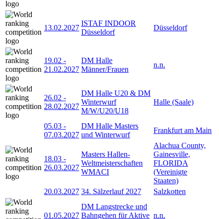
ISTAF INDOOR
13.02.2027
Düsseldorf
Düsseldorf
19.02
-
DM Halle
n.n.
21.02.2027
Männer/Frauen
DM Halle U20 & DM
26.02
-
Winterwurf
Halle (Saale)
28.02.2027
M/W/U20/U18
05.03
-
DM Halle Masters
Frankfurt am Main
07.03.2027
und Winterwurf
Alachua County,
Masters Hallen-
Gainesville,
18.03
-
Weltmeisterschaften
FLORIDA
26.03.2027
WMACI
(Vereinigte
Staaten)
20.03.2027
34. Sälzerlauf 2027
Salzkotten
DM Langstrecke und
01.05.2027
Bahngehen für Aktive
n.n.