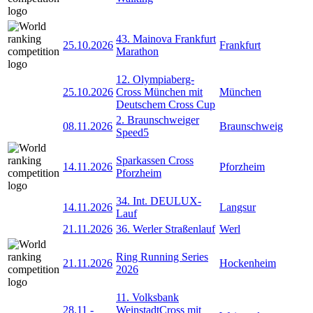
43. Mainova Frankfurt
25.10.2026
Frankfurt
Marathon
12. Olympiaberg-
25.10.2026
Cross München mit
München
Deutschem Cross Cup
2. Braunschweiger
08.11.2026
Braunschweig
Speed5
Sparkassen Cross
14.11.2026
Pforzheim
Pforzheim
34. Int. DEULUX-
14.11.2026
Langsur
Lauf
21.11.2026
36. Werler Straßenlauf
Werl
Ring Running Series
21.11.2026
Hockenheim
2026
11. Volksbank
28.11
-
WeinstadtCross mit