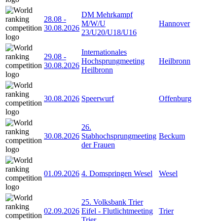
DM Mehrkampf
28.08
-
M/W/U
Hannover
30.08.2026
23/U20/U18/U16
Internationales
29.08
-
Hochsprungmeeting
Heilbronn
30.08.2026
Heilbronn
30.08.2026
Speerwurf
Offenburg
26.
30.08.2026
Stabhochsprungmeeting
Beckum
der Frauen
01.09.2026
4. Domspringen Wesel
Wesel
25. Volksbank Trier
02.09.2026
Eifel - Flutlichtmeeting
Trier
Trier