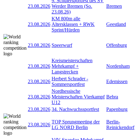
9. Schülersportfest des SV
23.08.2026
Werder Bremen (So.
Bremen
23.08.26)
KM 800m alle
23.08.2026
Altersklassen + RWK
Geestland
Sprint/Hürden
23.08.2026
Speerwurf
Offenburg
Kreismeisterschaften
23.08.2026
Mehrkampf +
Nordenham
Langstrecken
Herbert Schrader -
23.08.2026
Edemissen
Sommersportfest
Nordhessische
23.08.2026
Meisterschaften Vierkampf
Bebra
U12
23.08.2026
34. Nachwuchssportfest
Papenburg
TOP Sprungmeeting der
Berlin-
23.08.2026
LG NORD Berlin
Reinickendorf
VfV-Spandau Mehrkampf