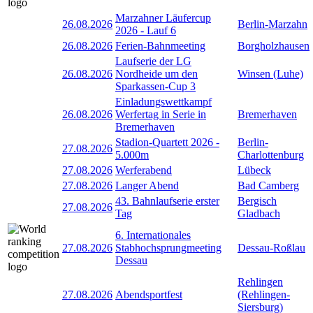
Marzahner Läufercup
26.08.2026
Berlin-Marzahn
2026 - Lauf 6
26.08.2026
Ferien-Bahnmeeting
Borgholzhausen
Laufserie der LG
26.08.2026
Nordheide um den
Winsen (Luhe)
Sparkassen-Cup 3
Einladungswettkampf
26.08.2026
Werfertag in Serie in
Bremerhaven
Bremerhaven
Stadion-Quartett 2026 -
Berlin-
27.08.2026
5.000m
Charlottenburg
27.08.2026
Werferabend
Lübeck
27.08.2026
Langer Abend
Bad Camberg
43. Bahnlaufserie erster
Bergisch
27.08.2026
Tag
Gladbach
6. Internationales
27.08.2026
Stabhochsprungmeeting
Dessau-Roßlau
Dessau
Rehlingen
27.08.2026
Abendsportfest
(Rehlingen-
Siersburg)