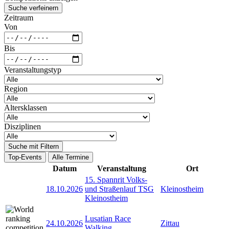
Suche verfeinern
Zeitraum
Von
Bis
Veranstaltungstyp
Region
Altersklassen
Disziplinen
Suche mit Filtern
Top-Events
Alle Termine
Datum
Veranstaltung
Ort
15. Spannrit Volks-
18.10.2026
und Straßenlauf TSG
Kleinostheim
Kleinostheim
Lusatian Race
24.10.2026
Zittau
Walking