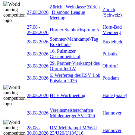
Zürich | Weltklasse Zürich
Zürich
27.08.2026
| Diamond League
(Schweiz)
Meeting
27.08
-
Horn-Bad
Horner Stabhochsprung 5
29.08.2026
Meinberg
Sommer-Mehrkampf-Tag
28.08.2026
Buxtehude
Buxtehude
16. Pulsnitzer
28.08.2026
Pulsnitz
Gesundheitslauf
29. Partner-Vierkampf des
28.08.2026
Ohrdruf
Ohrdrufer LV
6. Werfertag des ESV Lok
28.08.2026
Potsdam
Potsdam 2026
28.08.2026
HLF-Wurfmeeting
Halle (Saale)
Vereinsmeisterschaften
28.08.2026
Hannover
Mühlenberger SV 2026
28.08
-
DM Mehrkampf M/W/U
Hannover
30.08.2026
23/U20/U18/U16