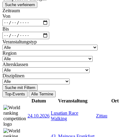
Suche verfeinern
Zeitraum
Von
Bis
Veranstaltungstyp
Region
Altersklassen
Disziplinen
Suche mit Filtern
Top-Events
Alle Termine
Datum
Veranstaltung
Ort
Lusatian Race
24.10.2026
Zittau
Walking
43. Mainova Frankfurt