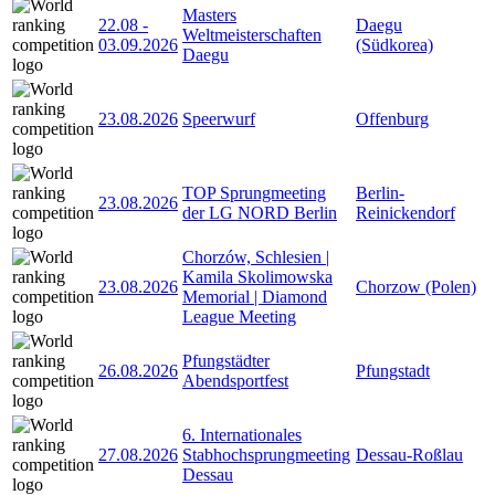
Masters
22.08
-
Daegu
Weltmeisterschaften
03.09.2026
(Südkorea)
Daegu
23.08.2026
Speerwurf
Offenburg
TOP Sprungmeeting
Berlin-
23.08.2026
der LG NORD Berlin
Reinickendorf
Chorzów, Schlesien |
Kamila Skolimowska
23.08.2026
Chorzow (Polen)
Memorial | Diamond
League Meeting
Pfungstädter
26.08.2026
Pfungstadt
Abendsportfest
6. Internationales
27.08.2026
Stabhochsprungmeeting
Dessau-Roßlau
Dessau