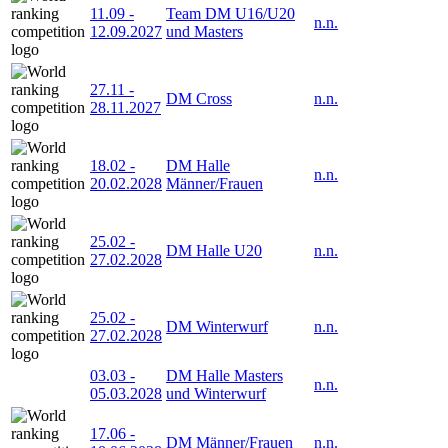
11.09
-
Team DM U16/U20
n.n.
12.09.2027
und Masters
27.11
-
DM Cross
n.n.
28.11.2027
18.02
-
DM Halle
n.n.
20.02.2028
Männer/Frauen
25.02
-
DM Halle U20
n.n.
27.02.2028
25.02
-
DM Winterwurf
n.n.
27.02.2028
03.03
-
DM Halle Masters
n.n.
05.03.2028
und Winterwurf
17.06
-
DM Männer/Frauen
n.n.