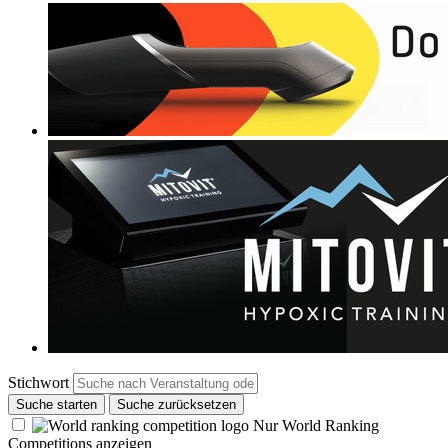
Stichwort
Suche starten
Suche zurücksetzen
Nur World Ranking
Competitions anzeigen