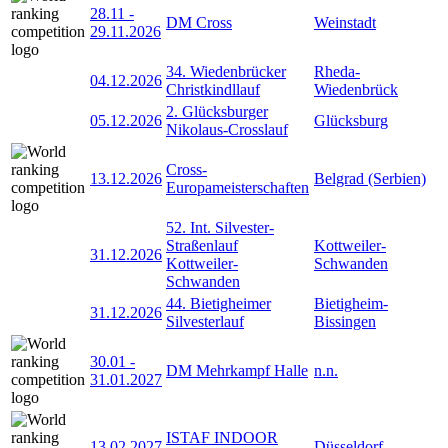
28.11
-
DM Cross
Weinstadt
29.11.2026
34. Wiedenbrücker
Rheda-
04.12.2026
Christkindllauf
Wiedenbrück
2. Glücksburger
05.12.2026
Glücksburg
Nikolaus-Crosslauf
Cross-
13.12.2026
Belgrad (Serbien)
Europameisterschaften
52. Int. Silvester-
Straßenlauf
Kottweiler-
31.12.2026
Kottweiler-
Schwanden
Schwanden
44. Bietigheimer
Bietigheim-
31.12.2026
Silvesterlauf
Bissingen
30.01
-
DM Mehrkampf Halle
n.n.
31.01.2027
ISTAF INDOOR
13.02.2027
Düsseldorf