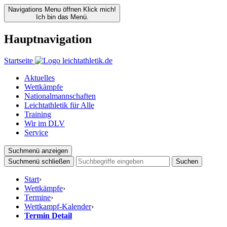
Navigations Menu öffnen
Klick mich!
Ich bin das Menü.
Hauptnavigation
Startseite
Aktuelles
Wettkämpfe
Nationalmannschaften
Leichtathletik für Alle
Training
Wir im DLV
Service
Suchmenü anzeigen
Suchmenü schließen
Suchen
Start
›
Wettkämpfe
›
Termine
›
Wettkampf-Kalender
›
Termin Detail