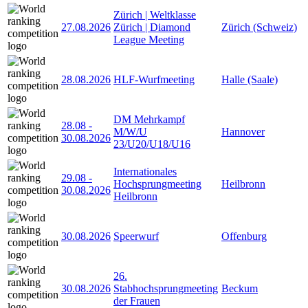
Zürich | Weltklasse
27.08.2026
Zürich | Diamond
Zürich (Schweiz)
League Meeting
28.08.2026
HLF-Wurfmeeting
Halle (Saale)
DM Mehrkampf
28.08
-
M/W/U
Hannover
30.08.2026
23/U20/U18/U16
Internationales
29.08
-
Hochsprungmeeting
Heilbronn
30.08.2026
Heilbronn
30.08.2026
Speerwurf
Offenburg
26.
30.08.2026
Stabhochsprungmeeting
Beckum
der Frauen