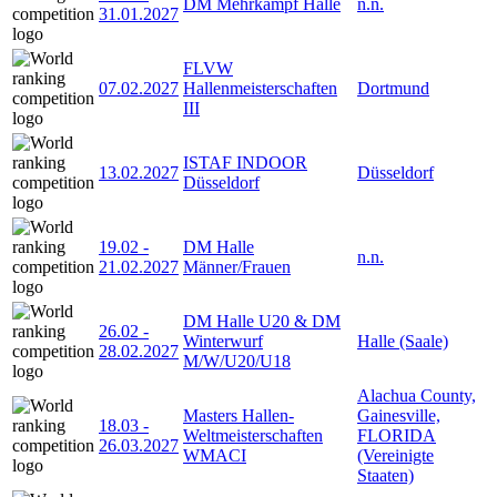
DM Mehrkampf Halle
n.n.
31.01.2027
FLVW
07.02.2027
Hallenmeisterschaften
Dortmund
III
ISTAF INDOOR
13.02.2027
Düsseldorf
Düsseldorf
19.02
-
DM Halle
n.n.
21.02.2027
Männer/Frauen
DM Halle U20 & DM
26.02
-
Winterwurf
Halle (Saale)
28.02.2027
M/W/U20/U18
Alachua County,
Masters Hallen-
Gainesville,
18.03
-
Weltmeisterschaften
FLORIDA
26.03.2027
WMACI
(Vereinigte
Staaten)