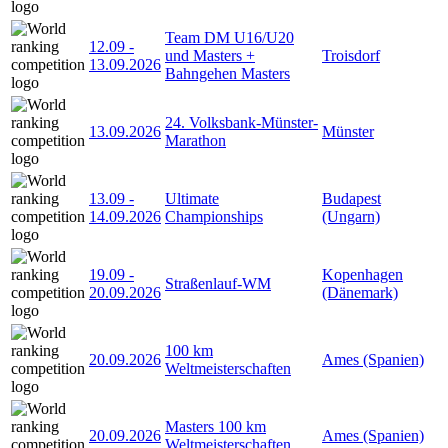
Team DM U16/U20
12.09
-
und Masters +
Troisdorf
13.09.2026
Bahngehen Masters
24. Volksbank-Münster-
13.09.2026
Münster
Marathon
13.09
-
Ultimate
Budapest
14.09.2026
Championships
(Ungarn)
19.09
-
Kopenhagen
Straßenlauf-WM
20.09.2026
(Dänemark)
100 km
20.09.2026
Ames (Spanien)
Weltmeisterschaften
Masters 100 km
20.09.2026
Ames (Spanien)
Weltmeisterschaften