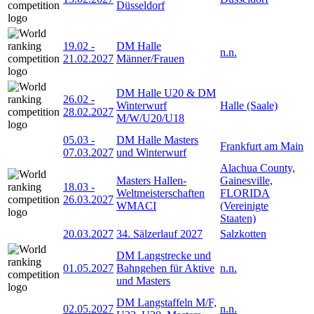
Düsseldorf
19.02
-
DM Halle
n.n.
21.02.2027
Männer/Frauen
DM Halle U20 & DM
26.02
-
Winterwurf
Halle (Saale)
28.02.2027
M/W/U20/U18
05.03
-
DM Halle Masters
Frankfurt am Main
07.03.2027
und Winterwurf
Alachua County,
Masters Hallen-
Gainesville,
18.03
-
Weltmeisterschaften
FLORIDA
26.03.2027
WMACI
(Vereinigte
Staaten)
20.03.2027
34. Sälzerlauf 2027
Salzkotten
DM Langstrecke und
01.05.2027
Bahngehen für Aktive
n.n.
und Masters
DM Langstaffeln M/F,
02.05.2027
n.n.