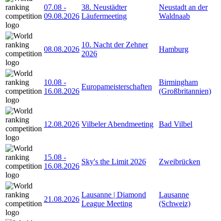
07.08
-
38. Neustädter
Neustadt an der
09.08.2026
Läufermeeting
Waldnaab
10. Nacht der Zehner
08.08.2026
Hamburg
2026
10.08
-
Birmingham
Europameisterschaften
16.08.2026
(Großbritannien)
12.08.2026
Vilbeler Abendmeeting
Bad Vilbel
15.08
-
Sky's the Limit 2026
Zweibrücken
16.08.2026
Lausanne | Diamond
Lausanne
21.08.2026
League Meeting
(Schweiz)