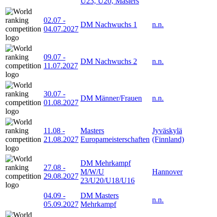
U23, U20, Masters
02.07
-
DM Nachwuchs 1
n.n.
04.07.2027
09.07
-
DM Nachwuchs 2
n.n.
11.07.2027
30.07
-
DM Männer/Frauen
n.n.
01.08.2027
11.08
-
Masters
Jyväskylä
21.08.2027
Europameisterschaften
(Finnland)
DM Mehrkampf
27.08
-
M/W/U
Hannover
29.08.2027
23/U20/U18/U16
04.09
-
DM Masters
n.n.
05.09.2027
Mehrkampf