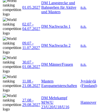
DM Langstrecke und
01.05.2027
Bahngehen für Aktive
n.n.
und Masters
02.07
-
DM Nachwuchs 1
n.n.
04.07.2027
09.07
-
DM Nachwuchs 2
n.n.
11.07.2027
30.07
-
DM Männer/Frauen
n.n.
01.08.2027
11.08
-
Masters
Jyväskylä
21.08.2027
Europameisterschaften
(Finnland)
DM Mehrkampf
27.08
-
M/W/U
Hannover
29.08.2027
23/U20/U18/U16