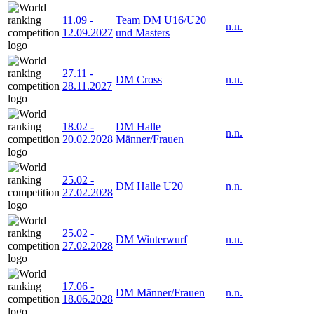
11.09
-
Team DM U16/U20
n.n.
12.09.2027
und Masters
27.11
-
DM Cross
n.n.
28.11.2027
18.02
-
DM Halle
n.n.
20.02.2028
Männer/Frauen
25.02
-
DM Halle U20
n.n.
27.02.2028
25.02
-
DM Winterwurf
n.n.
27.02.2028
17.06
-
DM Männer/Frauen
n.n.
18.06.2028