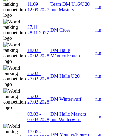
11.09
-
Team DM U16/U20
n.n.
12.09.2027
und Masters
27.11
-
DM Cross
n.n.
28.11.2027
18.02
-
DM Halle
n.n.
20.02.2028
Männer/Frauen
25.02
-
DM Halle U20
n.n.
27.02.2028
25.02
-
DM Winterwurf
n.n.
27.02.2028
03.03
-
DM Halle Masters
n.n.
05.03.2028
und Winterwurf
17.06
-
DM Männer/Frauen
n.n.