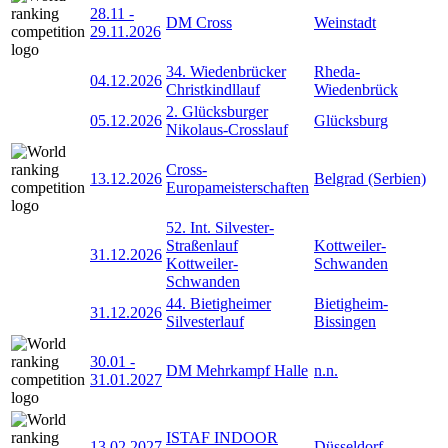
28.11
-
DM Cross
Weinstadt
29.11.2026
34. Wiedenbrücker
Rheda-
04.12.2026
Christkindllauf
Wiedenbrück
2. Glücksburger
05.12.2026
Glücksburg
Nikolaus-Crosslauf
Cross-
13.12.2026
Belgrad (Serbien)
Europameisterschaften
52. Int. Silvester-
Straßenlauf
Kottweiler-
31.12.2026
Kottweiler-
Schwanden
Schwanden
44. Bietigheimer
Bietigheim-
31.12.2026
Silvesterlauf
Bissingen
30.01
-
DM Mehrkampf Halle
n.n.
31.01.2027
ISTAF INDOOR
13.02.2027
Düsseldorf