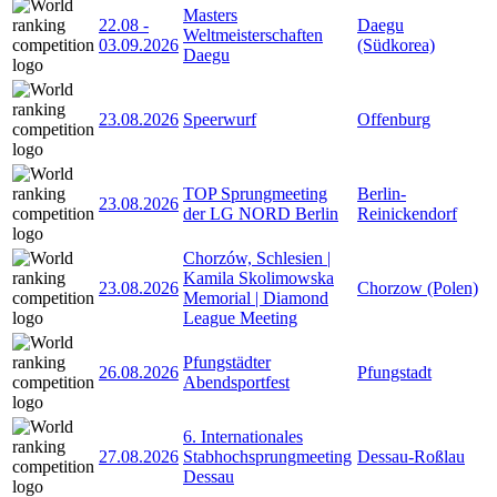
Masters
22.08
-
Daegu
Weltmeisterschaften
03.09.2026
(Südkorea)
Daegu
23.08.2026
Speerwurf
Offenburg
TOP Sprungmeeting
Berlin-
23.08.2026
der LG NORD Berlin
Reinickendorf
Chorzów, Schlesien |
Kamila Skolimowska
23.08.2026
Chorzow (Polen)
Memorial | Diamond
League Meeting
Pfungstädter
26.08.2026
Pfungstadt
Abendsportfest
6. Internationales
27.08.2026
Stabhochsprungmeeting
Dessau-Roßlau
Dessau