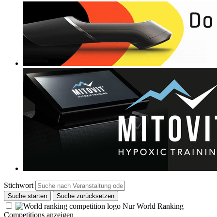
Stichwort
Suche starten
Suche zurücksetzen
Nur World Ranking
Competitions anzeigen