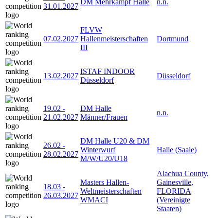
DM Mehrkampf Halle
n.n.
31.01.2027
FLVW
07.02.2027
Hallenmeisterschaften
Dortmund
III
ISTAF INDOOR
13.02.2027
Düsseldorf
Düsseldorf
19.02
-
DM Halle
n.n.
21.02.2027
Männer/Frauen
DM Halle U20 & DM
26.02
-
Winterwurf
Halle (Saale)
28.02.2027
M/W/U20/U18
Alachua County,
Masters Hallen-
Gainesville,
18.03
-
Weltmeisterschaften
FLORIDA
26.03.2027
WMACI
(Vereinigte
Staaten)