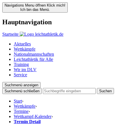
Navigations Menu öffnen
Klick mich!
Ich bin das Menü.
Hauptnavigation
Startseite
Aktuelles
Wettkämpfe
Nationalmannschaften
Leichtathletik für Alle
Training
Wir im DLV
Service
Suchmenü anzeigen
Suchmenü schließen
Suchen
Start
›
Wettkämpfe
›
Termine
›
Wettkampf-Kalender
›
Termin Detail