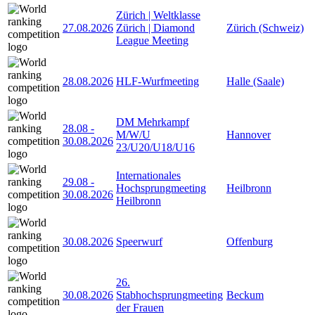
Zürich | Weltklasse
27.08.2026
Zürich | Diamond
Zürich (Schweiz)
League Meeting
28.08.2026
HLF-Wurfmeeting
Halle (Saale)
DM Mehrkampf
28.08
-
M/W/U
Hannover
30.08.2026
23/U20/U18/U16
Internationales
29.08
-
Hochsprungmeeting
Heilbronn
30.08.2026
Heilbronn
30.08.2026
Speerwurf
Offenburg
26.
30.08.2026
Stabhochsprungmeeting
Beckum
der Frauen