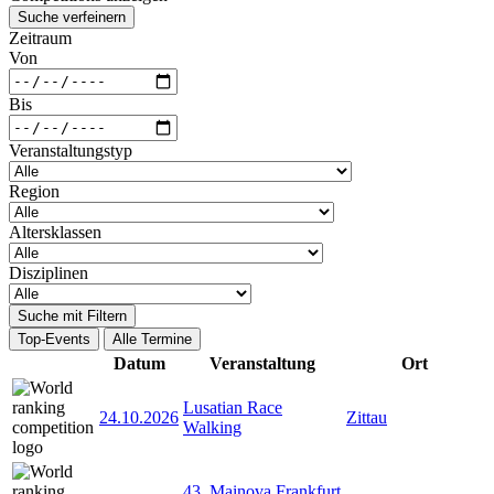
Suche verfeinern
Zeitraum
Von
Bis
Veranstaltungstyp
Region
Altersklassen
Disziplinen
Suche mit Filtern
Top-Events
Alle Termine
Datum
Veranstaltung
Ort
Lusatian Race
24.10.2026
Zittau
Walking
43. Mainova Frankfurt