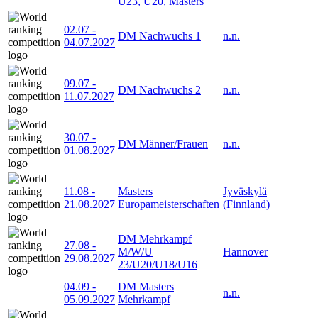
U23, U20, Masters
02.07
-
DM Nachwuchs 1
n.n.
04.07.2027
09.07
-
DM Nachwuchs 2
n.n.
11.07.2027
30.07
-
DM Männer/Frauen
n.n.
01.08.2027
11.08
-
Masters
Jyväskylä
21.08.2027
Europameisterschaften
(Finnland)
DM Mehrkampf
27.08
-
M/W/U
Hannover
29.08.2027
23/U20/U18/U16
04.09
-
DM Masters
n.n.
05.09.2027
Mehrkampf