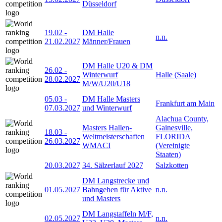
Düsseldorf
19.02
-
DM Halle
n.n.
21.02.2027
Männer/Frauen
DM Halle U20 & DM
26.02
-
Winterwurf
Halle (Saale)
28.02.2027
M/W/U20/U18
05.03
-
DM Halle Masters
Frankfurt am Main
07.03.2027
und Winterwurf
Alachua County,
Masters Hallen-
Gainesville,
18.03
-
Weltmeisterschaften
FLORIDA
26.03.2027
WMACI
(Vereinigte
Staaten)
20.03.2027
34. Sälzerlauf 2027
Salzkotten
DM Langstrecke und
01.05.2027
Bahngehen für Aktive
n.n.
und Masters
DM Langstaffeln M/F,
02.05.2027
n.n.