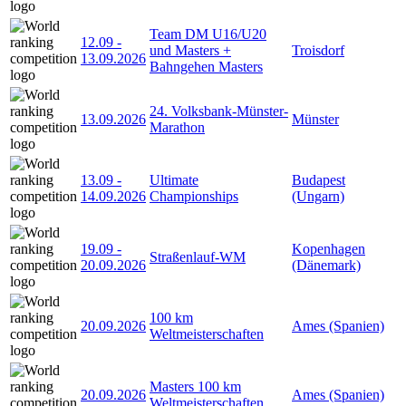
Team DM U16/U20
12.09
-
und Masters +
Troisdorf
13.09.2026
Bahngehen Masters
24. Volksbank-Münster-
13.09.2026
Münster
Marathon
13.09
-
Ultimate
Budapest
14.09.2026
Championships
(Ungarn)
19.09
-
Kopenhagen
Straßenlauf-WM
20.09.2026
(Dänemark)
100 km
20.09.2026
Ames (Spanien)
Weltmeisterschaften
Masters 100 km
20.09.2026
Ames (Spanien)
Weltmeisterschaften