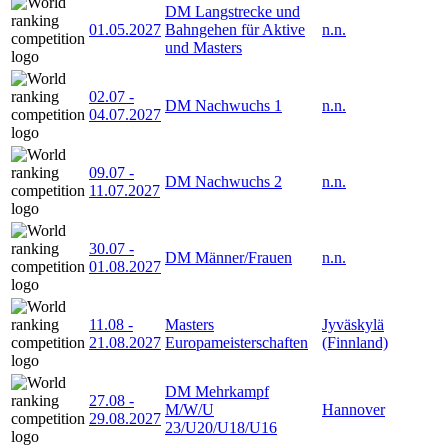
DM Langstrecke und
01.05.2027
Bahngehen für Aktive
n.n.
und Masters
02.07
-
DM Nachwuchs 1
n.n.
04.07.2027
09.07
-
DM Nachwuchs 2
n.n.
11.07.2027
30.07
-
DM Männer/Frauen
n.n.
01.08.2027
11.08
-
Masters
Jyväskylä
21.08.2027
Europameisterschaften
(Finnland)
DM Mehrkampf
27.08
-
M/W/U
Hannover
29.08.2027
23/U20/U18/U16