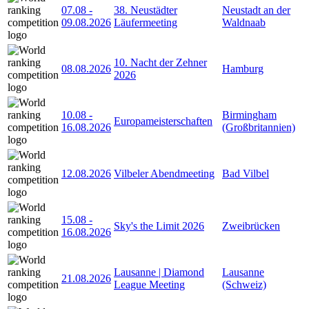
07.08
-
38. Neustädter
Neustadt an der
09.08.2026
Läufermeeting
Waldnaab
10. Nacht der Zehner
08.08.2026
Hamburg
2026
10.08
-
Birmingham
Europameisterschaften
16.08.2026
(Großbritannien)
12.08.2026
Vilbeler Abendmeeting
Bad Vilbel
15.08
-
Sky's the Limit 2026
Zweibrücken
16.08.2026
Lausanne | Diamond
Lausanne
21.08.2026
League Meeting
(Schweiz)