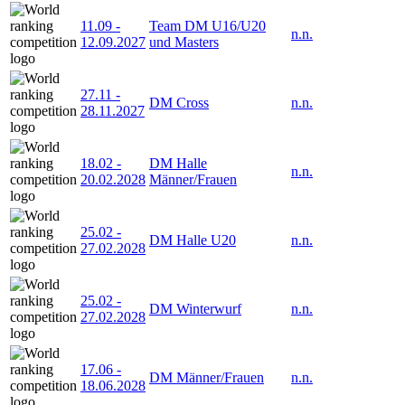
11.09
-
Team DM U16/U20
n.n.
12.09.2027
und Masters
27.11
-
DM Cross
n.n.
28.11.2027
18.02
-
DM Halle
n.n.
20.02.2028
Männer/Frauen
25.02
-
DM Halle U20
n.n.
27.02.2028
25.02
-
DM Winterwurf
n.n.
27.02.2028
17.06
-
DM Männer/Frauen
n.n.
18.06.2028