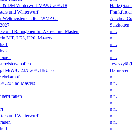
0 & DM Winterwurf M/W/U20/U18
Halle (Saal
ters und Winterwurf
Frankfurt 
en-Weltmeisterschaften WMACI
Alachua Cou
 2027
Salzkotten
ke und Bahngehen für Aktive und Masters
n.n.
eln M/F, U23, U20, Masters
n.n.
hs 1
n.n.
hs 2
n.n.
rauen
n.n.
ameisterschaften
Jyväskylä (
f M/W/U 23/U20/U18/U16
Hannover
Mehrkampf
n.n.
/U20 und Masters
n.n.
n.n.
ner/Frauen
n.n.
0
n.n.
rf
n.n.
ters und Winterwurf
n.n.
rauen
n.n.
hs 1
n.n.