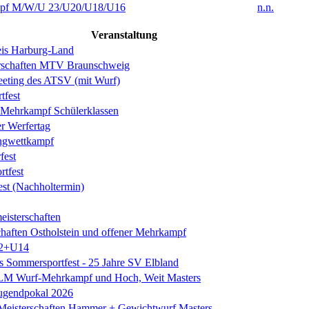
f M/W/U 23/U20/U18/U16
n.n.
Veranstaltung
is Harburg-Land
erschaften MTV Braunschweig
eeting des ATSV (mit Wurf)
tfest
ehrkampf Schülerklassen
er Werfertag
ngwettkampf
est
rtfest
est (Nachholtermin)
eisterschaften
chaften Ostholstein und offener Mehrkampf
2+U14
es Sommersportfest - 25 Jahre SV Elbland
 LM Wurf-Mehrkampf und Hoch, Weit Masters
Jugendpokal 2026
isterschaften Hammer + Gewichtwurf Masters