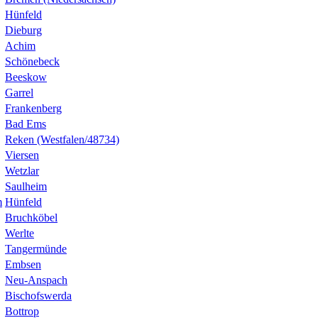
Hünfeld
Dieburg
Achim
Schönebeck
Beeskow
Garrel
Frankenberg
Bad Ems
Reken (Westfalen/48734)
Viersen
Wetzlar
Saulheim
m
Hünfeld
Bruchköbel
Werlte
Tangermünde
Embsen
Neu-Anspach
Bischofswerda
Bottrop