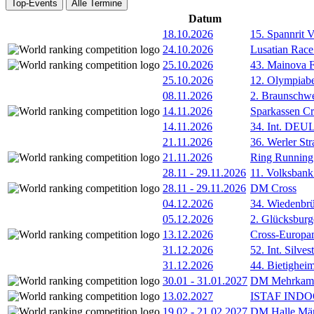
Top-Events
Alle Termine
Datum
18.10.2026
15. Spannrit 
24.10.2026
Lusatian Race
25.10.2026
43. Mainova F
25.10.2026
12. Olympiab
08.11.2026
2. Braunschw
14.11.2026
Sparkassen Cr
14.11.2026
34. Int. DE
21.11.2026
36. Werler Str
21.11.2026
Ring Running 
28.11
-
29.11.2026
11. Volksban
28.11
-
29.11.2026
DM Cross
04.12.2026
34. Wiedenbrü
05.12.2026
2. Glücksburg
13.12.2026
Cross-Europam
31.12.2026
52. Int. Silve
31.12.2026
44. Bietigheim
30.01
-
31.01.2027
DM Mehrkamp
13.02.2027
ISTAF INDOO
19.02
-
21.02.2027
DM Halle Män