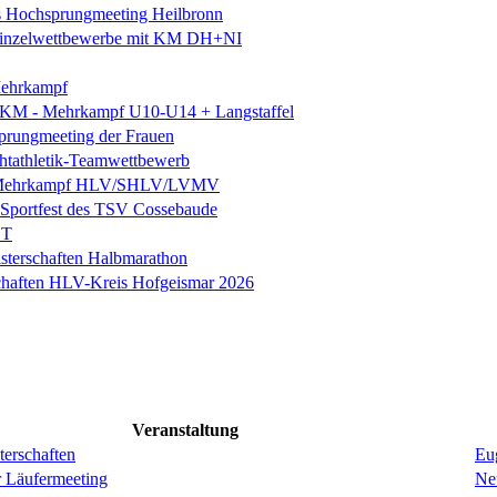
es Hochsprungmeeting Heilbronn
. Einzelwettbewerbe mit KM DH+NI
ehrkampf
 KM - Mehrkampf U10-U14 + Langstaffel
prungmeeting der Frauen
chtathletik-Teamwettbewerb
 Mehrkampf HLV/SHLV/LVMV
k-Sportfest des TSV Cossebaude
ST
sterschaften Halbmarathon
chaften HLV-Kreis Hofgeismar 2026
Veranstaltung
erschaften
Eug
r Läufermeeting
Ne