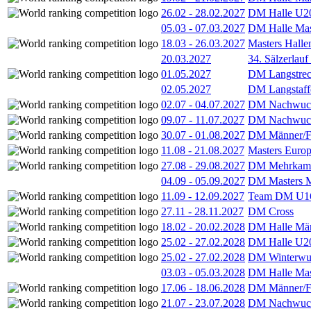
26.02
-
28.02.2027
DM Halle U2
05.03
-
07.03.2027
DM Halle Mas
18.03
-
26.03.2027
Masters Hall
20.03.2027
34. Sälzerlauf
01.05.2027
DM Langstrec
02.05.2027
DM Langstaff
02.07
-
04.07.2027
DM Nachwuc
09.07
-
11.07.2027
DM Nachwuc
30.07
-
01.08.2027
DM Männer/F
11.08
-
21.08.2027
Masters Europ
27.08
-
29.08.2027
DM Mehrkamp
04.09
-
05.09.2027
DM Masters 
11.09
-
12.09.2027
Team DM U16
27.11
-
28.11.2027
DM Cross
18.02
-
20.02.2028
DM Halle Män
25.02
-
27.02.2028
DM Halle U2
25.02
-
27.02.2028
DM Winterwu
03.03
-
05.03.2028
DM Halle Mas
17.06
-
18.06.2028
DM Männer/F
21.07
-
23.07.2028
DM Nachwuc