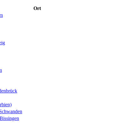
Ort
im
eig
m
denbrück
rbien)
-Schwanden
Bissingen