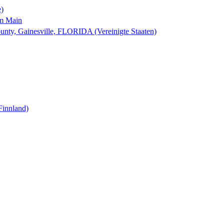
e)
am Main
nty, Gainesville, FLORIDA (Vereinigte Staaten)
Finnland)