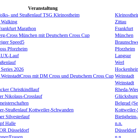
Veranstaltung
Volks- und Straßenlauf TSG Kleinostheim
Kleinosthe
 Walking
Zittau
rankfurt Marathon
Frankfurt
erg-Cross München mit Deutschem Cross Cup
München
eiger Speed5
Braunschw
oss Pforzheim
Pforzheim
ULUX-Lauf
Langsur
aßenlauf
Werl
Series 2026
Hockenhei
k WeinstadtCross mit DM Cross und Deutschem Cross Cup
Weinstadt
Weinstadt
cker Christkindllauf
Rheda-Wie
er Nikolaus-Crosslauf
Glücksburg
eisterschaften
Belgrad (Se
ster-Straßenlauf Kottweiler-Schwanden
Kottweiler
er Silvesterlauf
Bietigheim-
f Halle
n.n.
R Düsseldorf
Düsseldorf
ner/Frauen
n.n.