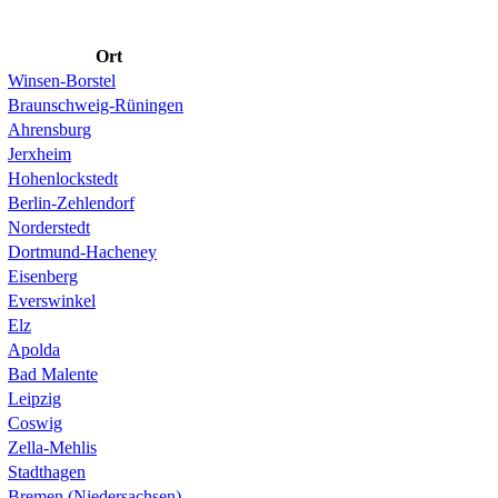
Ort
Winsen-Borstel
Braunschweig-Rüningen
Ahrensburg
Jerxheim
Hohenlockstedt
Berlin-Zehlendorf
Norderstedt
Dortmund-Hacheney
Eisenberg
Everswinkel
Elz
Apolda
Bad Malente
Leipzig
Coswig
Zella-Mehlis
Stadthagen
Bremen (Niedersachsen)