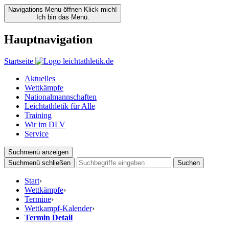
Navigations Menu öffnen
Klick mich!
Ich bin das Menü.
Hauptnavigation
Startseite
Aktuelles
Wettkämpfe
Nationalmannschaften
Leichtathletik für Alle
Training
Wir im DLV
Service
Suchmenü anzeigen
Suchmenü schließen
Suchen
Start
›
Wettkämpfe
›
Termine
›
Wettkampf-Kalender
›
Termin Detail