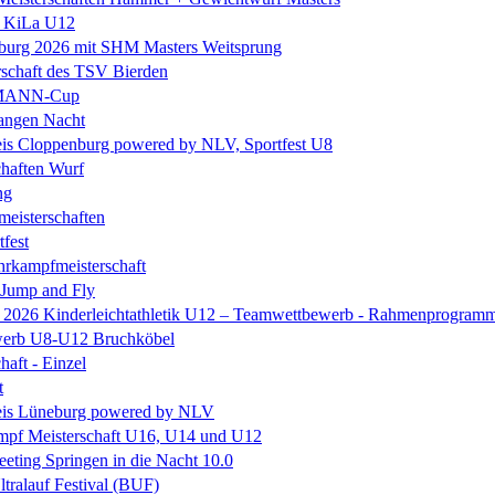
e KiLa U12
eburg 2026 mit SHM Masters Weitsprung
rschaft des TSV Bierden
MANN-Cup
langen Nacht
is Cloppenburg powered by NLV, Sportfest U8
chaften Wurf
ng
eisterschaften
tfest
rkampfmeisterschaft
 Jump and Fly
e 2026 Kinderleichtathletik U12 – Teamwettbewerb - Rahmenprogram
erb U8-U12 Bruchköbel
haft - Einzel
t
is Lüneburg powered by NLV
mpf Meisterschaft U16, U14 und U12
ting Springen in die Nacht 10.0
ltralauf Festival (BUF)