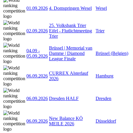
01.09.2026
4. Domspringen Wesel
Wesel
25. Volksbank Trier
02.09.2026
Eifel - Flutlichtmeeting
Trier
Trier
Brüssel | Memorial van
04.09
-
Damme | Diamond
Brüssel (Belgien)
05.09.2026
League Finale
CURREX Alsterlauf
06.09.2026
Hamburg
2026
06.09.2026
Dresden HALF
Dresden
New Balance KÖ
06.09.2026
Düsseldorf
MEILE 2026