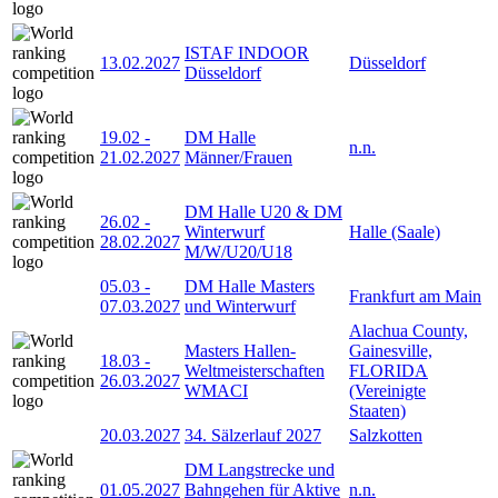
ISTAF INDOOR
13.02.2027
Düsseldorf
Düsseldorf
19.02
-
DM Halle
n.n.
21.02.2027
Männer/Frauen
DM Halle U20 & DM
26.02
-
Winterwurf
Halle (Saale)
28.02.2027
M/W/U20/U18
05.03
-
DM Halle Masters
Frankfurt am Main
07.03.2027
und Winterwurf
Alachua County,
Masters Hallen-
Gainesville,
18.03
-
Weltmeisterschaften
FLORIDA
26.03.2027
WMACI
(Vereinigte
Staaten)
20.03.2027
34. Sälzerlauf 2027
Salzkotten
DM Langstrecke und
01.05.2027
Bahngehen für Aktive
n.n.