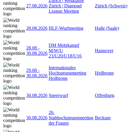
Zürich | Weltklasse
27.08.2026
Zürich | Diamond
Zürich (Schweiz)
League Meeting
28.08.2026
HLF-Wurfmeeting
Halle (Saale)
DM Mehrkampf
28.08
-
M/W/U
Hannover
30.08.2026
23/U20/U18/U16
Internationales
29.08
-
Hochsprungmeeting
Heilbronn
30.08.2026
Heilbronn
30.08.2026
Speerwurf
Offenburg
26.
30.08.2026
Stabhochsprungmeeting
Beckum
der Frauen