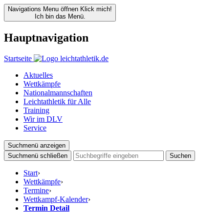
Navigations Menu öffnen
Klick mich!
Ich bin das Menü.
Hauptnavigation
Startseite
Aktuelles
Wettkämpfe
Nationalmannschaften
Leichtathletik für Alle
Training
Wir im DLV
Service
Suchmenü anzeigen
Suchmenü schließen
Suchen
Start
›
Wettkämpfe
›
Termine
›
Wettkampf-Kalender
›
Termin Detail