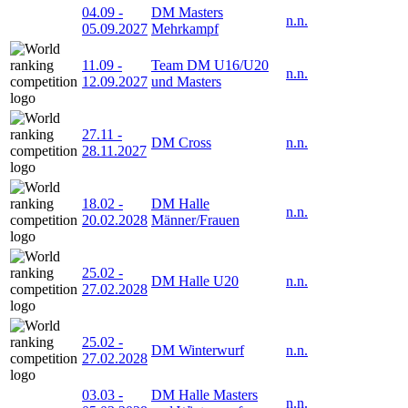
04.09
-
DM Masters
n.n.
05.09.2027
Mehrkampf
11.09
-
Team DM U16/U20
n.n.
12.09.2027
und Masters
27.11
-
DM Cross
n.n.
28.11.2027
18.02
-
DM Halle
n.n.
20.02.2028
Männer/Frauen
25.02
-
DM Halle U20
n.n.
27.02.2028
25.02
-
DM Winterwurf
n.n.
27.02.2028
03.03
-
DM Halle Masters
n.n.