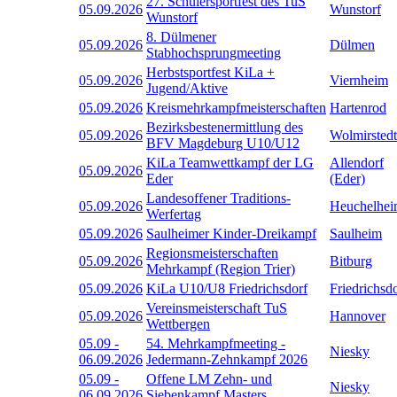
27. Schülersportfest des TuS
05.09.2026
Wunstorf
Wunstorf
8. Dülmener
05.09.2026
Dülmen
Stabhochsprungmeeting
Herbstsportfest KiLa +
05.09.2026
Viernheim
Jugend/Aktive
05.09.2026
Kreismehrkampfmeisterschaften
Hartenrod
Bezirksbestenermittlung des
05.09.2026
Wolmirstedt
BFV Magdeburg U10/U12
KiLa Teamwettkampf der LG
Allendorf
05.09.2026
Eder
(Eder)
Landesoffener Traditions-
05.09.2026
Heuchelhe
Werfertag
05.09.2026
Saulheimer Kinder-Dreikampf
Saulheim
Regionsmeisterschaften
05.09.2026
Bitburg
Mehrkampf (Region Trier)
05.09.2026
KiLa U10/U8 Friedrichsdorf
Friedrichsd
Vereinsmeisterschaft TuS
05.09.2026
Hannover
Wettbergen
05.09
-
54. Mehrkampfmeeting -
Niesky
06.09.2026
Jedermann-Zehnkampf 2026
05.09
-
Offene LM Zehn- und
Niesky
06.09.2026
Siebenkampf Masters