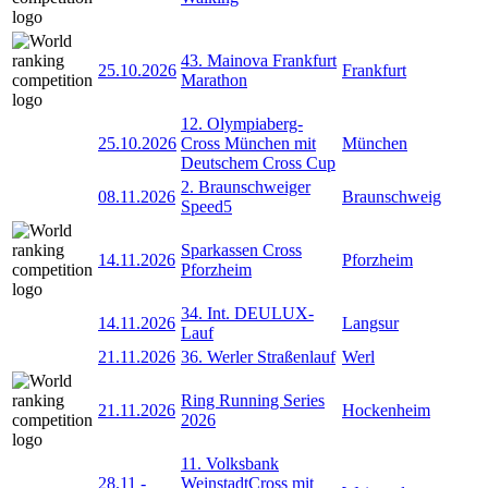
43. Mainova Frankfurt
25.10.2026
Frankfurt
Marathon
12. Olympiaberg-
25.10.2026
Cross München mit
München
Deutschem Cross Cup
2. Braunschweiger
08.11.2026
Braunschweig
Speed5
Sparkassen Cross
14.11.2026
Pforzheim
Pforzheim
34. Int. DEULUX-
14.11.2026
Langsur
Lauf
21.11.2026
36. Werler Straßenlauf
Werl
Ring Running Series
21.11.2026
Hockenheim
2026
11. Volksbank
28.11
-
WeinstadtCross mit