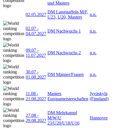
und Masters
DM Langstaffeln M/F,
02.05.2027
n.n.
U23, U20, Masters
02.07
-
DM Nachwuchs 1
n.n.
04.07.2027
09.07
-
DM Nachwuchs 2
n.n.
11.07.2027
30.07
-
DM Männer/Frauen
n.n.
01.08.2027
11.08
-
Masters
Jyväskylä
21.08.2027
Europameisterschaften
(Finnland)
DM Mehrkampf
27.08
-
M/W/U
Hannover
29.08.2027
23/U20/U18/U16