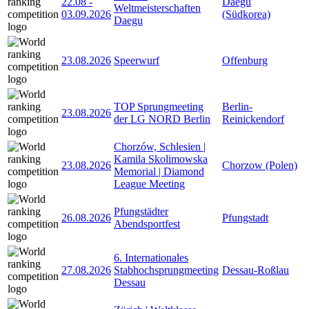
22.08
-
Daegu
Weltmeisterschaften
03.09.2026
(Südkorea)
Daegu
23.08.2026
Speerwurf
Offenburg
TOP Sprungmeeting
Berlin-
23.08.2026
der LG NORD Berlin
Reinickendorf
Chorzów, Schlesien |
Kamila Skolimowska
23.08.2026
Chorzow (Polen)
Memorial | Diamond
League Meeting
Pfungstädter
26.08.2026
Pfungstadt
Abendsportfest
6. Internationales
27.08.2026
Stabhochsprungmeeting
Dessau-Roßlau
Dessau