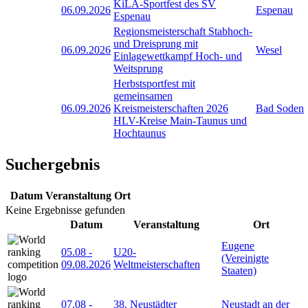
KiLA-Sportfest des SV
06.09.2026
Espenau
Espenau
Regionsmeisterschaft Stabhoch-
und Dreisprung mit
06.09.2026
Wesel
Einlagewettkampf Hoch- und
Weitsprung
Herbstsportfest mit
gemeinsamen
06.09.2026
Kreismeisterschaften 2026
Bad Soden
HLV-Kreise Main-Taunus und
Hochtaunus
Suchergebnis
Datum
Veranstaltung
Ort
Keine Ergebnisse gefunden
Datum
Veranstaltung
Ort
Eugene
05.08
-
U20-
(Vereinigte
09.08.2026
Weltmeisterschaften
Staaten)
07.08
-
38. Neustädter
Neustadt an der