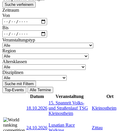
Suche verfeinern
Zeitraum
Von
Bis
Veranstaltungstyp
Region
Altersklassen
Disziplinen
Suche mit Filtern
Top-Events
Alle Termine
Datum
Veranstaltung
Ort
15. Spannrit Volks-
18.10.2026
und Straßenlauf TSG
Kleinostheim
Kleinostheim
Lusatian Race
24.10.2026
Zittau
Walking