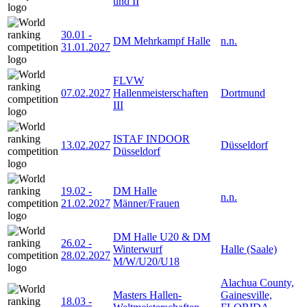
und II
30.01
-
DM Mehrkampf Halle
n.n.
31.01.2027
FLVW
07.02.2027
Hallenmeisterschaften
Dortmund
III
ISTAF INDOOR
13.02.2027
Düsseldorf
Düsseldorf
19.02
-
DM Halle
n.n.
21.02.2027
Männer/Frauen
DM Halle U20 & DM
26.02
-
Winterwurf
Halle (Saale)
28.02.2027
M/W/U20/U18
Alachua County,
Masters Hallen-
Gainesville,
18.03
-