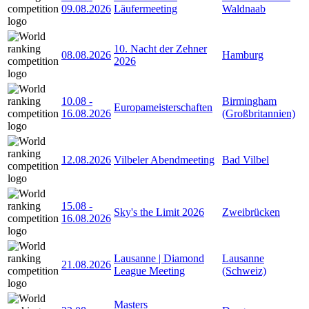
09.08.2026
Läufermeeting
Waldnaab
10. Nacht der Zehner
08.08.2026
Hamburg
2026
10.08
-
Birmingham
Europameisterschaften
16.08.2026
(Großbritannien)
12.08.2026
Vilbeler Abendmeeting
Bad Vilbel
15.08
-
Sky's the Limit 2026
Zweibrücken
16.08.2026
Lausanne | Diamond
Lausanne
21.08.2026
League Meeting
(Schweiz)
Masters