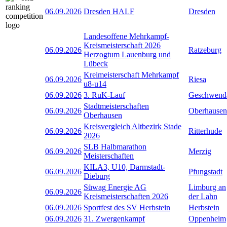
06.09.2026
Dresden HALF
Dresden
Landesoffene Mehrkampf-
Kreismeisterschaft 2026
06.09.2026
Ratzeburg
Herzogtum Lauenburg und
Lübeck
Kreimeisterschaft Mehrkampf
06.09.2026
Riesa
u8-u14
06.09.2026
3. RuK-Lauf
Geschwend
Stadtmeisterschaften
06.09.2026
Oberhausen
Oberhausen
Kreisvergleich Altbezirk Stade
06.09.2026
Ritterhude
2026
SLB Halbmarathon
06.09.2026
Merzig
Meisterschaften
KILA3, U10, Darmstadt-
06.09.2026
Pfungstadt
Dieburg
Süwag Energie AG
Limburg an
06.09.2026
Kreismeisterschaften 2026
der Lahn
06.09.2026
Sportfest des SV Herbstein
Herbstein
06.09.2026
31. Zwergenkampf
Oppenheim