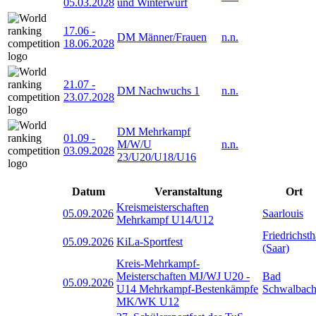
05.03.2028
und Winterwurf
17.06
-
DM Männer/Frauen
n.n.
18.06.2028
21.07
-
DM Nachwuchs 1
n.n.
23.07.2028
DM Mehrkampf
01.09
-
M/W/U
n.n.
03.09.2028
23/U20/U18/U16
Datum
Veranstaltung
Ort
Kreismeisterschaften
05.09.2026
Saarlouis
Mehrkampf U14/U12
Friedrichsth
05.09.2026
KiLa-Sportfest
(Saar)
Kreis-Mehrkampf-
Meisterschaften MJ/WJ U20 -
Bad
05.09.2026
U14 Mehrkampf-Bestenkämpfe
Schwalbac
MK/WK U12