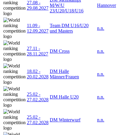
27.08
-
M/W/U
Hannover
29.08.2027
23/U20/U18/U16
11.09
-
Team DM U16/U20
n.n.
12.09.2027
und Masters
27.11
-
DM Cross
n.n.
28.11.2027
18.02
-
DM Halle
n.n.
20.02.2028
Männer/Frauen
25.02
-
DM Halle U20
n.n.
27.02.2028
25.02
-
DM Winterwurf
n.n.
27.02.2028