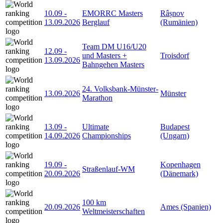
10.09
-
EMORRC Masters
Râșnov
13.09.2026
Berglauf
(Rumänien)
Team DM U16/U20
12.09
-
und Masters +
Troisdorf
13.09.2026
Bahngehen Masters
24. Volksbank-Münster-
13.09.2026
Münster
Marathon
13.09
-
Ultimate
Budapest
14.09.2026
Championships
(Ungarn)
19.09
-
Kopenhagen
Straßenlauf-WM
20.09.2026
(Dänemark)
100 km
20.09.2026
Ames (Spanien)
Weltmeisterschaften