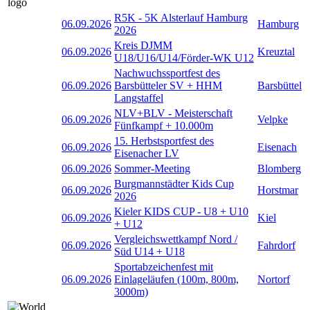
R5K - 5K Alsterlauf Hamburg
06.09.2026
Hamburg
2026
Kreis DJMM
06.09.2026
Kreuztal
U18/U16/U14/Förder-WK U12
Nachwuchssportfest des
06.09.2026
Barsbütteler SV + HHM
Barsbüttel
Langstaffel
NLV+BLV - Meisterschaft
06.09.2026
Velpke
Fünfkampf + 10.000m
15. Herbstsportfest des
06.09.2026
Eisenach
Eisenacher LV
06.09.2026
Sommer-Meeting
Blomberg
Burgmannstädter Kids Cup
06.09.2026
Horstmar
2026
Kieler KIDS CUP - U8 + U10
06.09.2026
Kiel
+ U12
Vergleichswettkampf Nord /
06.09.2026
Fahrdorf
Süd U14 + U18
Sportabzeichenfest mit
06.09.2026
Einlageläufen (100m, 800m,
Nortorf
3000m)