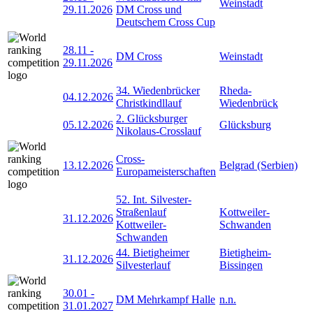
Weinstadt
29.11.2026
DM Cross und
Deutschem Cross Cup
28.11
-
DM Cross
Weinstadt
29.11.2026
34. Wiedenbrücker
Rheda-
04.12.2026
Christkindllauf
Wiedenbrück
2. Glücksburger
05.12.2026
Glücksburg
Nikolaus-Crosslauf
Cross-
13.12.2026
Belgrad (Serbien)
Europameisterschaften
52. Int. Silvester-
Straßenlauf
Kottweiler-
31.12.2026
Kottweiler-
Schwanden
Schwanden
44. Bietigheimer
Bietigheim-
31.12.2026
Silvesterlauf
Bissingen
30.01
-
DM Mehrkampf Halle
n.n.
31.01.2027