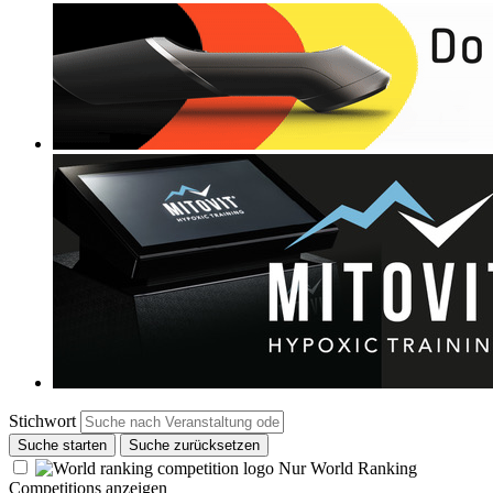
Stichwort
Suche starten
Suche zurücksetzen
Nur World Ranking
Competitions anzeigen