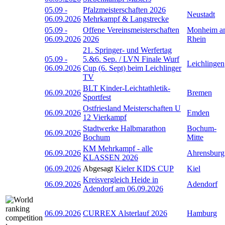
05.09
-
Pfalzmeisterschaften 2026
Neustadt
06.09.2026
Mehrkampf & Langstrecke
05.09
-
Offene Vereinsmeisterschaften
Monheim a
06.09.2026
2026
Rhein
21. Springer- und Werfertag
05.09
-
5.&6. Sep. / LVN Finale Wurf
Leichlingen
06.09.2026
Cup (6. Sept) beim Leichlinger
TV
BLT Kinder-Leichtathletik-
06.09.2026
Bremen
Sportfest
Ostfriesland Meisterschaften U
06.09.2026
Emden
12 Vierkampf
Stadtwerke Halbmarathon
Bochum-
06.09.2026
Bochum
Mitte
KM Mehrkampf - alle
06.09.2026
Ahrensburg
KLASSEN 2026
06.09.2026
Abgesagt
Kieler KIDS CUP
Kiel
Kreisvergleich Heide in
06.09.2026
Adendorf
Adendorf am 06.09.2026
06.09.2026
CURREX Alsterlauf 2026
Hamburg