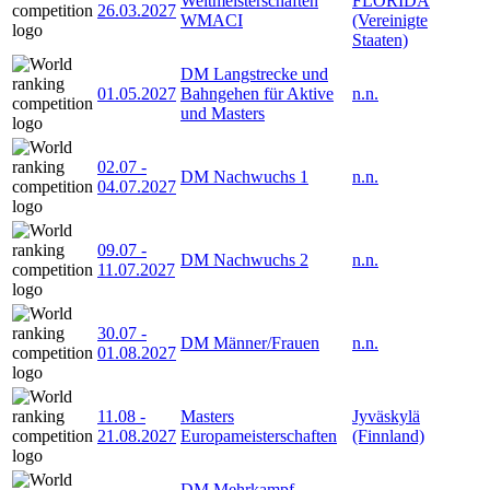
Weltmeisterschaften
FLORIDA
26.03.2027
WMACI
(Vereinigte
Staaten)
DM Langstrecke und
01.05.2027
Bahngehen für Aktive
n.n.
und Masters
02.07
-
DM Nachwuchs 1
n.n.
04.07.2027
09.07
-
DM Nachwuchs 2
n.n.
11.07.2027
30.07
-
DM Männer/Frauen
n.n.
01.08.2027
11.08
-
Masters
Jyväskylä
21.08.2027
Europameisterschaften
(Finnland)
DM Mehrkampf