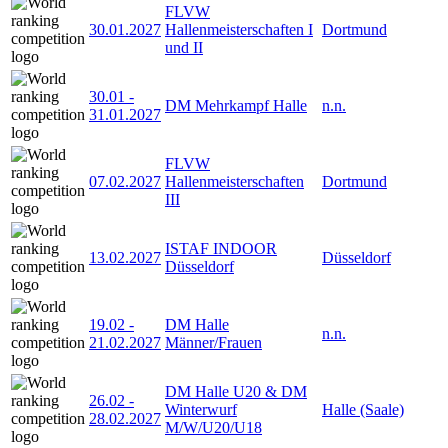
FLVW
30.01.2027
Hallenmeisterschaften I
Dortmund
und II
30.01
-
DM Mehrkampf Halle
n.n.
31.01.2027
FLVW
07.02.2027
Hallenmeisterschaften
Dortmund
III
ISTAF INDOOR
13.02.2027
Düsseldorf
Düsseldorf
19.02
-
DM Halle
n.n.
21.02.2027
Männer/Frauen
DM Halle U20 & DM
26.02
-
Winterwurf
Halle (Saale)
28.02.2027
M/W/U20/U18