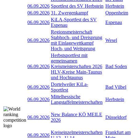
06.09.2026
Sportfest des SV Herbstein
Herbstein
06.09.2026
31. Zwergenkampf
Oppenheim
KiLA-Sportfest des SV
06.09.2026
Espenau
Espenau
Regionsmeisterschaft
Stabhoch- und Dreisprung
06.09.2026
Wesel
mit Einlagewettkampf
Hoch- und Weitsprung
Herbstsportfest mit
gemeinsamen
06.09.2026
Kreismeisterschaften 2026
Bad Soden
HLV-Kreise Main-Taunus
und Hochtaunus
Dortelweiler KiLa-
06.09.2026
Bad Vilbel
Sportfest
Mittelhessische
06.09.2026
Herbstein
Langstaffelmeisterschaften
New Balance KÖ MEILE
06.09.2026
Düsseldorf
2026
Kreiseinzelmeisterschaften
Frankfurt am
06.09.2026
U 12 - U 14
Main