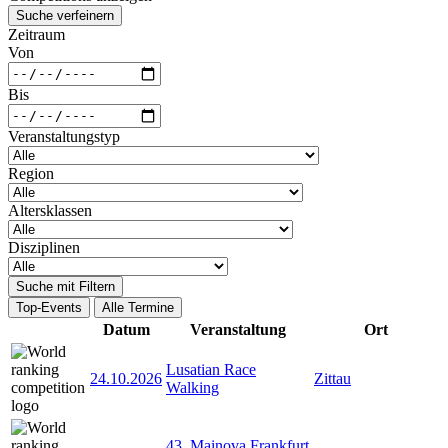
Suche verfeinern
Zeitraum
Von
Bis
Veranstaltungstyp
Region
Altersklassen
Disziplinen
Suche mit Filtern
Top-Events
Alle Termine
Datum
Veranstaltung
Ort
Lusatian Race
24.10.2026
Zittau
Walking
43. Mainova Frankfurt