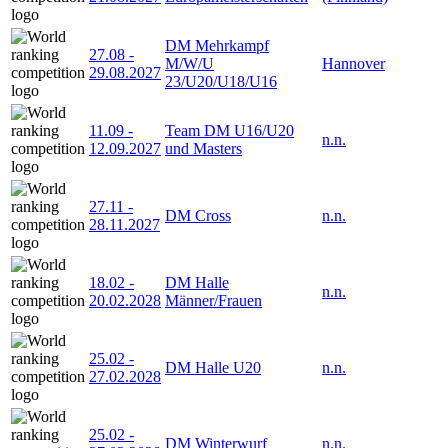
DM Mehrkampf
27.08
-
M/W/U
Hannover
29.08.2027
23/U20/U18/U16
11.09
-
Team DM U16/U20
n.n.
12.09.2027
und Masters
27.11
-
DM Cross
n.n.
28.11.2027
18.02
-
DM Halle
n.n.
20.02.2028
Männer/Frauen
25.02
-
DM Halle U20
n.n.
27.02.2028
25.02
-
DM Winterwurf
n.n.