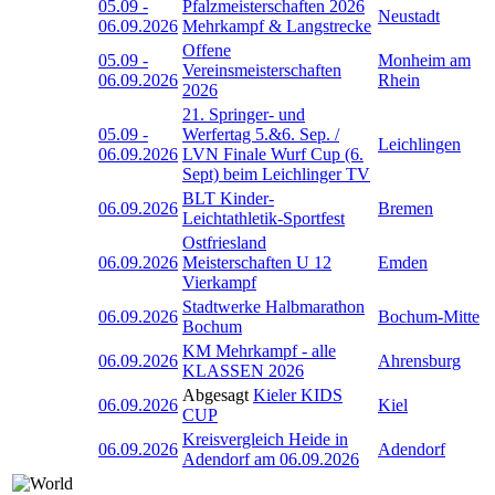
05.09
-
Pfalzmeisterschaften 2026
Neustadt
06.09.2026
Mehrkampf & Langstrecke
Offene
05.09
-
Monheim am
Vereinsmeisterschaften
06.09.2026
Rhein
2026
21. Springer- und
05.09
-
Werfertag 5.&6. Sep. /
Leichlingen
06.09.2026
LVN Finale Wurf Cup (6.
Sept) beim Leichlinger TV
BLT Kinder-
06.09.2026
Bremen
Leichtathletik-Sportfest
Ostfriesland
06.09.2026
Meisterschaften U 12
Emden
Vierkampf
Stadtwerke Halbmarathon
06.09.2026
Bochum-Mitte
Bochum
KM Mehrkampf - alle
06.09.2026
Ahrensburg
KLASSEN 2026
Abgesagt
Kieler KIDS
06.09.2026
Kiel
CUP
Kreisvergleich Heide in
06.09.2026
Adendorf
Adendorf am 06.09.2026