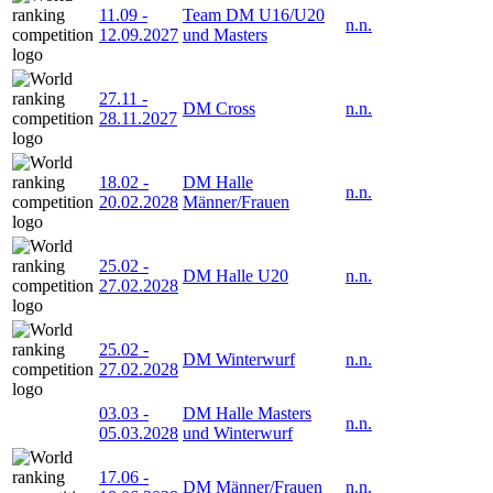
11.09
-
Team DM U16/U20
n.n.
12.09.2027
und Masters
27.11
-
DM Cross
n.n.
28.11.2027
18.02
-
DM Halle
n.n.
20.02.2028
Männer/Frauen
25.02
-
DM Halle U20
n.n.
27.02.2028
25.02
-
DM Winterwurf
n.n.
27.02.2028
03.03
-
DM Halle Masters
n.n.
05.03.2028
und Winterwurf
17.06
-
DM Männer/Frauen
n.n.