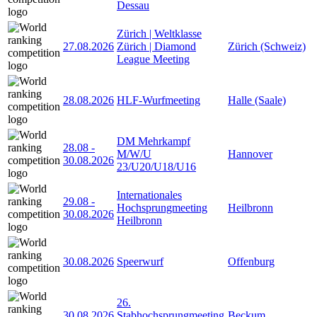
Dessau
Zürich | Weltklasse
27.08.2026
Zürich | Diamond
Zürich (Schweiz)
League Meeting
28.08.2026
HLF-Wurfmeeting
Halle (Saale)
DM Mehrkampf
28.08
-
M/W/U
Hannover
30.08.2026
23/U20/U18/U16
Internationales
29.08
-
Hochsprungmeeting
Heilbronn
30.08.2026
Heilbronn
30.08.2026
Speerwurf
Offenburg
26.
30.08.2026
Stabhochsprungmeeting
Beckum