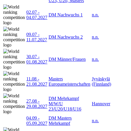
U23, U20, Masters
02.07
-
DM Nachwuchs 1
n.n.
04.07.2027
09.07
-
DM Nachwuchs 2
n.n.
11.07.2027
30.07
-
DM Männer/Frauen
n.n.
01.08.2027
11.08
-
Masters
Jyväskylä
21.08.2027
Europameisterschaften
(Finnland)
DM Mehrkampf
27.08
-
M/W/U
Hannover
29.08.2027
23/U20/U18/U16
04.09
-
DM Masters
n.n.
05.09.2027
Mehrkampf