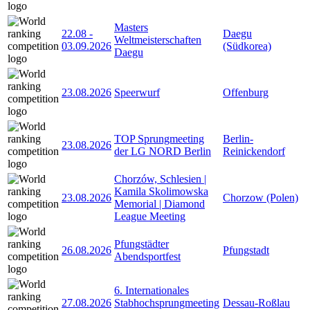
Masters
22.08
-
Daegu
Weltmeisterschaften
03.09.2026
(Südkorea)
Daegu
23.08.2026
Speerwurf
Offenburg
TOP Sprungmeeting
Berlin-
23.08.2026
der LG NORD Berlin
Reinickendorf
Chorzów, Schlesien |
Kamila Skolimowska
23.08.2026
Chorzow (Polen)
Memorial | Diamond
League Meeting
Pfungstädter
26.08.2026
Pfungstadt
Abendsportfest
6. Internationales
27.08.2026
Stabhochsprungmeeting
Dessau-Roßlau