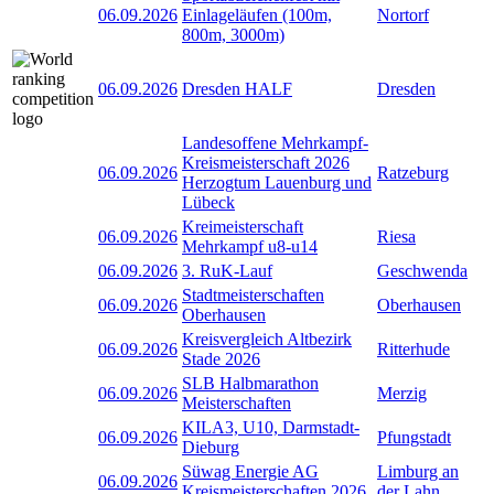
06.09.2026
Einlageläufen (100m,
Nortorf
800m, 3000m)
06.09.2026
Dresden HALF
Dresden
Landesoffene Mehrkampf-
Kreismeisterschaft 2026
06.09.2026
Ratzeburg
Herzogtum Lauenburg und
Lübeck
Kreimeisterschaft
06.09.2026
Riesa
Mehrkampf u8-u14
06.09.2026
3. RuK-Lauf
Geschwenda
Stadtmeisterschaften
06.09.2026
Oberhausen
Oberhausen
Kreisvergleich Altbezirk
06.09.2026
Ritterhude
Stade 2026
SLB Halbmarathon
06.09.2026
Merzig
Meisterschaften
KILA3, U10, Darmstadt-
06.09.2026
Pfungstadt
Dieburg
Süwag Energie AG
Limburg an
06.09.2026
Kreismeisterschaften 2026
der Lahn