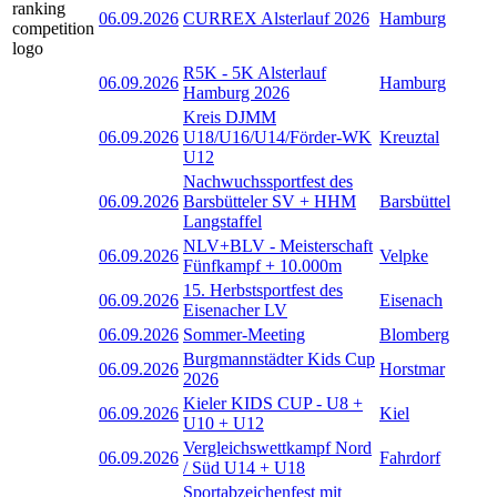
06.09.2026
CURREX Alsterlauf 2026
Hamburg
R5K - 5K Alsterlauf
06.09.2026
Hamburg
Hamburg 2026
Kreis DJMM
06.09.2026
U18/U16/U14/Förder-WK
Kreuztal
U12
Nachwuchssportfest des
06.09.2026
Barsbütteler SV + HHM
Barsbüttel
Langstaffel
NLV+BLV - Meisterschaft
06.09.2026
Velpke
Fünfkampf + 10.000m
15. Herbstsportfest des
06.09.2026
Eisenach
Eisenacher LV
06.09.2026
Sommer-Meeting
Blomberg
Burgmannstädter Kids Cup
06.09.2026
Horstmar
2026
Kieler KIDS CUP - U8 +
06.09.2026
Kiel
U10 + U12
Vergleichswettkampf Nord
06.09.2026
Fahrdorf
/ Süd U14 + U18
Sportabzeichenfest mit