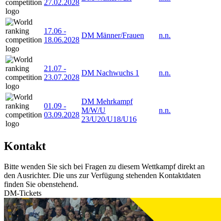
27.02.2028
17.06
-
DM Männer/Frauen
n.n.
18.06.2028
21.07
-
DM Nachwuchs 1
n.n.
23.07.2028
DM Mehrkampf
01.09
-
M/W/U
n.n.
03.09.2028
23/U20/U18/U16
Kontakt
Bitte wenden Sie sich bei Fragen zu diesem Wettkampf direkt an
den Ausrichter. Die uns zur Verfügung stehenden Kontaktdaten
finden Sie obenstehend.
DM-Tickets