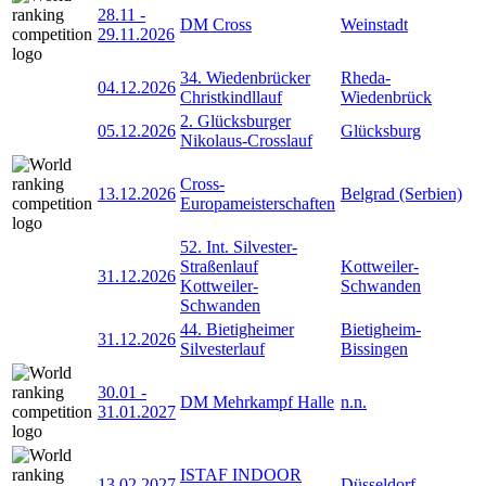
28.11
-
DM Cross
Weinstadt
29.11.2026
34. Wiedenbrücker
Rheda-
04.12.2026
Christkindllauf
Wiedenbrück
2. Glücksburger
05.12.2026
Glücksburg
Nikolaus-Crosslauf
Cross-
13.12.2026
Belgrad (Serbien)
Europameisterschaften
52. Int. Silvester-
Straßenlauf
Kottweiler-
31.12.2026
Kottweiler-
Schwanden
Schwanden
44. Bietigheimer
Bietigheim-
31.12.2026
Silvesterlauf
Bissingen
30.01
-
DM Mehrkampf Halle
n.n.
31.01.2027
ISTAF INDOOR
13.02.2027
Düsseldorf