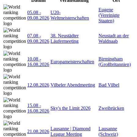
Datum
Veranstaltung
Ort
Eugene
05.08
-
U20-
(Vereinigte
09.08.2026
Weltmeisterschaften
Staaten)
07.08
-
38. Neustädter
Neustadt an der
09.08.2026
Läufermeeting
Waldnaab
10.08
-
Birmingham
Europameisterschaften
16.08.2026
(Großbritannien)
12.08.2026
Vilbeler Abendmeeting
Bad Vilbel
15.08
-
Sky's the Limit 2026
Zweibrücken
16.08.2026
Lausanne | Diamond
Lausanne
21.08.2026
League Meeting
(Schweiz)