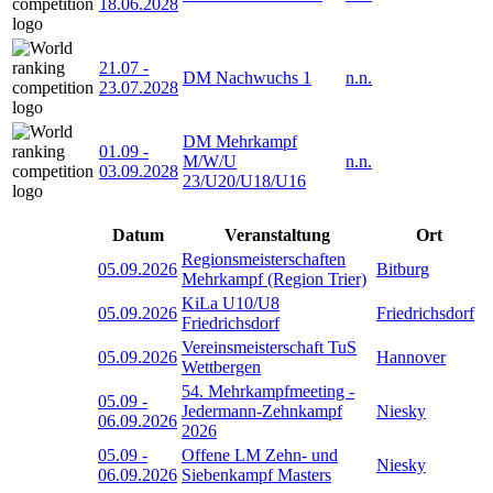
18.06.2028
21.07
-
DM Nachwuchs 1
n.n.
23.07.2028
DM Mehrkampf
01.09
-
M/W/U
n.n.
03.09.2028
23/U20/U18/U16
Datum
Veranstaltung
Ort
Regionsmeisterschaften
05.09.2026
Bitburg
Mehrkampf (Region Trier)
KiLa U10/U8
05.09.2026
Friedrichsdorf
Friedrichsdorf
Vereinsmeisterschaft TuS
05.09.2026
Hannover
Wettbergen
54. Mehrkampfmeeting -
05.09
-
Jedermann-Zehnkampf
Niesky
06.09.2026
2026
05.09
-
Offene LM Zehn- und
Niesky
06.09.2026
Siebenkampf Masters