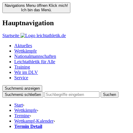
Navigations Menu öffnen
Klick mich!
Ich bin das Menü.
Hauptnavigation
Startseite
Aktuelles
Wettkämpfe
Nationalmannschaften
Leichtathletik für Alle
Training
Wir im DLV
Service
Suchmenü anzeigen
Suchmenü schließen
Suchen
Start
›
Wettkämpfe
›
Termine
›
Wettkampf-Kalender
›
Termin Detail