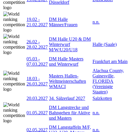
Düsseldorf
19.02
-
DM Halle
n.n.
21.02.2027
Männer/Frauen
DM Halle U20 & DM
26.02
-
Winterwurf
Halle (Saale)
28.02.2027
M/W/U20/U18
05.03
-
DM Halle Masters
Frankfurt am Main
07.03.2027
und Winterwurf
Alachua County,
Masters Hallen-
Gainesville,
18.03
-
Weltmeisterschaften
FLORIDA
26.03.2027
WMACI
(Vereinigte
Staaten)
20.03.2027
34. Sälzerlauf 2027
Salzkotten
DM Langstrecke und
01.05.2027
Bahngehen für Aktive
n.n.
und Masters
DM Langstaffeln M/F,
02.05.2027
n.n.