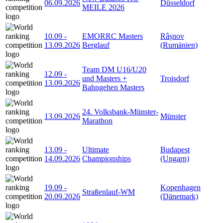
06.09.2026
Düsseldorf
MEILE 2026
10.09
-
EMORRC Masters
Râșnov
13.09.2026
Berglauf
(Rumänien)
Team DM U16/U20
12.09
-
und Masters +
Troisdorf
13.09.2026
Bahngehen Masters
24. Volksbank-Münster-
13.09.2026
Münster
Marathon
13.09
-
Ultimate
Budapest
14.09.2026
Championships
(Ungarn)
19.09
-
Kopenhagen
Straßenlauf-WM
20.09.2026
(Dänemark)