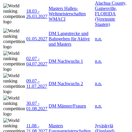
Alachua County,
Masters Hallen-
Gainesville,
18.03
-
Weltmeisterschaften
FLORIDA
26.03.2027
WMACI
(Vereinigte
Staaten)
DM Langstrecke und
01.05.2027
Bahngehen für Aktive
n.n.
und Masters
02.07
-
DM Nachwuchs 1
n.n.
04.07.2027
09.07
-
DM Nachwuchs 2
n.n.
11.07.2027
30.07
-
DM Männer/Frauen
n.n.
01.08.2027
11.08
-
Masters
Jyväskylä
21.08.2027
Europameisterschaften
(Finnland)