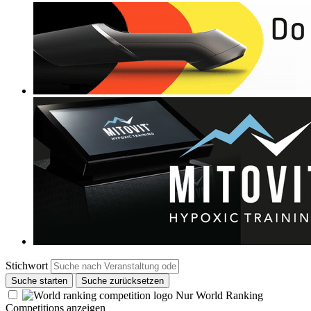
Stichwort
Suche starten
Suche zurücksetzen
Nur World Ranking
Competitions anzeigen