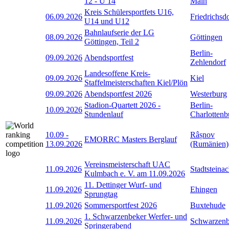
12 - U 14
Main
Kreis Schülersportfets U16,
06.09.2026
Friedrichsd
U14 und U12
Bahnlaufserie der LG
08.09.2026
Göttingen
Göttingen, Teil 2
Berlin-
09.09.2026
Abendsportfest
Zehlendorf
Landesoffene Kreis-
09.09.2026
Kiel
Staffelmeisterschaften Kiel/Plön
09.09.2026
Abendsportfest 2026
Westerburg
Stadion-Quartett 2026 -
Berlin-
10.09.2026
Stundenlauf
Charlottenb
10.09
-
Râșnov
EMORRC Masters Berglauf
13.09.2026
(Rumänien)
Vereinsmeisterschaft UAC
11.09.2026
Stadtsteina
Kulmbach e. V. am 11.09.2026
11. Dettinger Wurf- und
11.09.2026
Ehingen
Sprungtag
11.09.2026
Sommersportfest 2026
Buxtehude
1. Schwarzenbeker Werfer- und
11.09.2026
Schwarzen
Springerabend