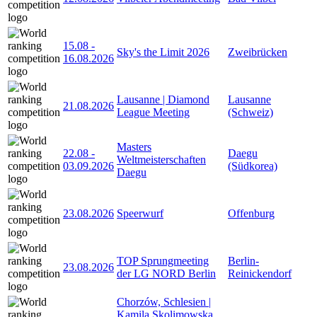
15.08
-
Sky's the Limit 2026
Zweibrücken
16.08.2026
Lausanne | Diamond
Lausanne
21.08.2026
League Meeting
(Schweiz)
Masters
22.08
-
Daegu
Weltmeisterschaften
03.09.2026
(Südkorea)
Daegu
23.08.2026
Speerwurf
Offenburg
TOP Sprungmeeting
Berlin-
23.08.2026
der LG NORD Berlin
Reinickendorf
Chorzów, Schlesien |
Kamila Skolimowska