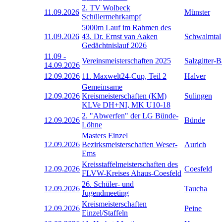
2. TV Wolbeck
11.09.2026
Münster
Schülermehrkampf
5000m Lauf im Rahmen des
11.09.2026
43. Dr. Ernst van Aaken
Schwalmtal
Gedächtnislauf 2026
11.09
-
Vereinsmeisterschaften 2025
Salzgitter-
14.09.2026
12.09.2026
11. Maxwelt24-Cup, Teil 2
Halver
Gemeinsame
12.09.2026
Kreismeisterschaften (KM)
Sulingen
KLVe DH+NI, MK U10-18
2. "Abwerfen" der LG Bünde-
12.09.2026
Bünde
Löhne
Masters Einzel
12.09.2026
Bezirksmeisterschaften Weser-
Aurich
Ems
Kreisstaffelmeisterschaften des
12.09.2026
Coesfeld
FLVW-Kreises Ahaus-Coesfeld
26. Schüler- und
12.09.2026
Taucha
Jugendmeeting
Kreismeisterschaften
12.09.2026
Peine
Einzel/Staffeln