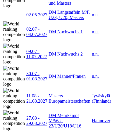
und Masters
DM Langstaffeln M/F,
02.05.2027
n.n.
U23, U20, Masters
02.07
-
DM Nachwuchs 1
n.n.
04.07.2027
09.07
-
DM Nachwuchs 2
n.n.
11.07.2027
30.07
-
DM Männer/Frauen
n.n.
01.08.2027
11.08
-
Masters
Jyväskylä
21.08.2027
Europameisterschaften
(Finnland)
DM Mehrkampf
27.08
-
M/W/U
Hannover
29.08.2027
23/U20/U18/U16