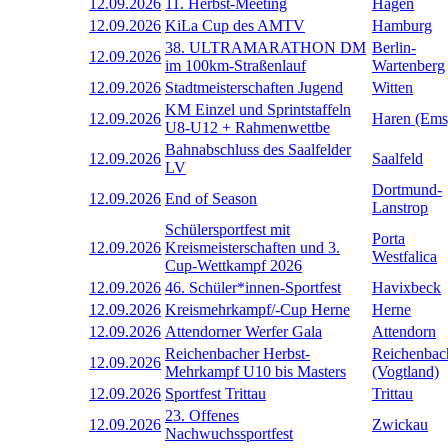
12.09.2026
11. Herbst-Meeting
Hagen
12.09.2026
KiLa Cup des AMTV
Hamburg
38. ULTRAMARATHON DM
Berlin-
12.09.2026
im 100km-Straßenlauf
Wartenberg
12.09.2026
Stadtmeisterschaften Jugend
Witten
KM Einzel und Sprintstaffeln
12.09.2026
Haren (Ems
U8-U12 + Rahmenwettbe
Bahnabschluss des Saalfelder
12.09.2026
Saalfeld
LV
Dortmund-
12.09.2026
End of Season
Lanstrop
Schülersportfest mit
Porta
12.09.2026
Kreismeisterschaften und 3.
Westfalica
Cup-Wettkampf 2026
12.09.2026
46. Schüler*innen-Sportfest
Havixbeck
12.09.2026
Kreismehrkampf/-Cup Herne
Herne
12.09.2026
Attendorner Werfer Gala
Attendorn
Reichenbacher Herbst-
Reichenbac
12.09.2026
Mehrkampf U10 bis Masters
(Vogtland)
12.09.2026
Sportfest Trittau
Trittau
23. Offenes
12.09.2026
Zwickau
Nachwuchssportfest