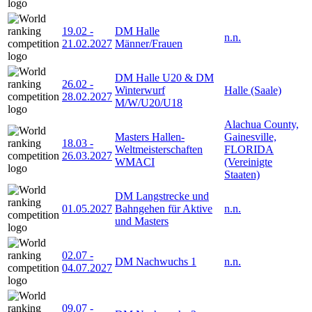
19.02
-
DM Halle
n.n.
21.02.2027
Männer/Frauen
DM Halle U20 & DM
26.02
-
Winterwurf
Halle (Saale)
28.02.2027
M/W/U20/U18
Alachua County,
Masters Hallen-
Gainesville,
18.03
-
Weltmeisterschaften
FLORIDA
26.03.2027
WMACI
(Vereinigte
Staaten)
DM Langstrecke und
01.05.2027
Bahngehen für Aktive
n.n.
und Masters
02.07
-
DM Nachwuchs 1
n.n.
04.07.2027
09.07
-