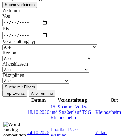
Suche verfeinern
Zeitraum
Von
Bis
Veranstaltungstyp
Region
Altersklassen
Disziplinen
Suche mit Filtern
Top-Events
Alle Termine
Datum
Veranstaltung
Ort
15. Spannrit Volks-
18.10.2026
und Straßenlauf TSG
Kleinostheim
Kleinostheim
Lusatian Race
24.10.2026
Zittau
Walking