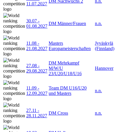
DM Nachwuchs 2
n.n.
11.07.2027
30.07
-
DM Männer/Frauen
n.n.
01.08.2027
11.08
-
Masters
Jyväskylä
21.08.2027
Europameisterschaften
(Finnland)
DM Mehrkampf
27.08
-
M/W/U
Hannover
29.08.2027
23/U20/U18/U16
11.09
-
Team DM U16/U20
n.n.
12.09.2027
und Masters
27.11
-
DM Cross
n.n.
28.11.2027