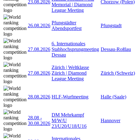
23.08.2026
Chorzow (Polen)
Memorial | Diamond
League Meeting
Pfungstädter
26.08.2026
Pfungstadt
Abendsportfest
6. Internationales
27.08.2026
Stabhochsprungmeeting
Dessau-Roßlau
Dessau
Zürich | Weltklasse
27.08.2026
Zürich | Diamond
Zürich (Schweiz)
League Meeting
28.08.2026
HLF-Wurfmeeting
Halle (Saale)
DM Mehrkampf
28.08
-
M/W/U
Hannover
30.08.2026
23/U20/U18/U16
Internationales