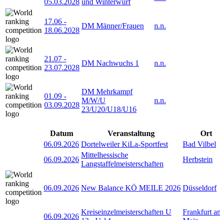
05.03.2028
und Winterwurf
17.06
-
DM Männer/Frauen
n.n.
18.06.2028
21.07
-
DM Nachwuchs 1
n.n.
23.07.2028
DM Mehrkampf
01.09
-
M/W/U
n.n.
03.09.2028
23/U20/U18/U16
Datum
Veranstaltung
Ort
06.09.2026
Dortelweiler KiLa-Sportfest
Bad Vilbel
Mittelhessische
06.09.2026
Herbstein
Langstaffelmeisterschaften
06.09.2026
New Balance KÖ MEILE 2026
Düsseldorf
Kreiseinzelmeisterschaften U
Frankfurt a
06.09.2026