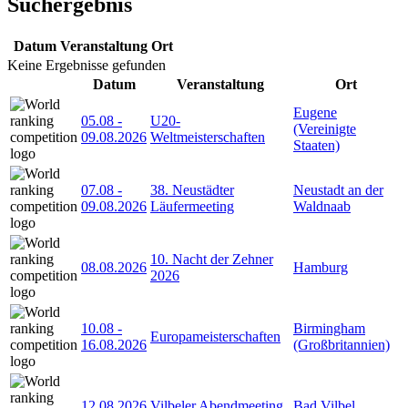
Suchergebnis
Datum
Veranstaltung
Ort
Keine Ergebnisse gefunden
Datum
Veranstaltung
Ort
Eugene
05.08
-
U20-
(Vereinigte
09.08.2026
Weltmeisterschaften
Staaten)
07.08
-
38. Neustädter
Neustadt an der
09.08.2026
Läufermeeting
Waldnaab
10. Nacht der Zehner
08.08.2026
Hamburg
2026
10.08
-
Birmingham
Europameisterschaften
16.08.2026
(Großbritannien)
12.08.2026
Vilbeler Abendmeeting
Bad Vilbel