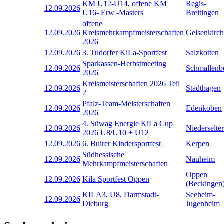
KM U12-U14, offene KM
Regis-
12.09.2026
U16- Erw -Masters
Breitingen
offene
12.09.2026
Kreismehrkampfmeisterschaften
Gelsenkirc
2026
12.09.2026
3. Tudorfer KiLa-Sportfest
Salzkotten
Sparkassen-Herbstmeeting
12.09.2026
Schmallenb
2026
Kreismeisterschaften 2026 Teil
12.09.2026
Stadthagen
2
Pfalz-Team-Meisterschaften
12.09.2026
Edenkoben
2026
4. Süwag Energie KiLa Cup
12.09.2026
Niederselter
2026 U8/U10 + U12
12.09.2026
6. Buirer Kindersportfest
Kerpen
Südhessische
12.09.2026
Nauheim
Mehrkampfmeisterschaften
Oppen
12.09.2026
Kila Sportfest Oppen
(Beckingen
KILA3, U8, Darmstadt-
Seeheim-
12.09.2026
Dieburg
Jugenheim