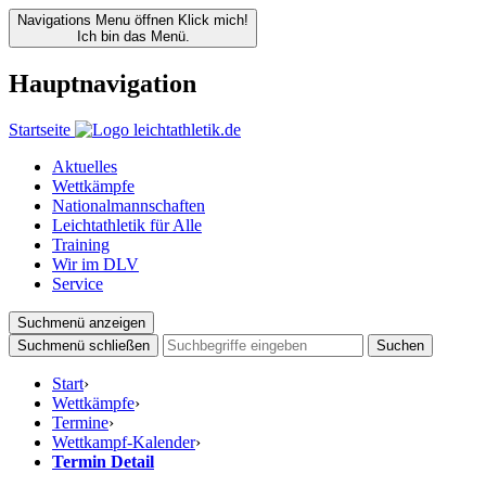
Navigations Menu öffnen
Klick mich!
Ich bin das Menü.
Hauptnavigation
Startseite
Aktuelles
Wettkämpfe
Nationalmannschaften
Leichtathletik für Alle
Training
Wir im DLV
Service
Suchmenü anzeigen
Suchmenü schließen
Suchen
Start
›
Wettkämpfe
›
Termine
›
Wettkampf-Kalender
›
Termin Detail