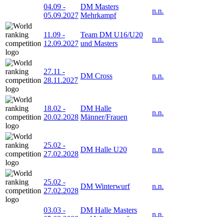
04.09
-
DM Masters
n.n.
05.09.2027
Mehrkampf
11.09
-
Team DM U16/U20
n.n.
12.09.2027
und Masters
27.11
-
DM Cross
n.n.
28.11.2027
18.02
-
DM Halle
n.n.
20.02.2028
Männer/Frauen
25.02
-
DM Halle U20
n.n.
27.02.2028
25.02
-
DM Winterwurf
n.n.
27.02.2028
03.03
-
DM Halle Masters
n.n.