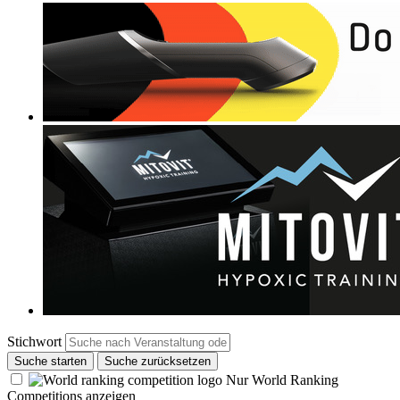
Stichwort
Suche starten
Suche zurücksetzen
Nur World Ranking
Competitions anzeigen