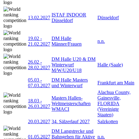
ISTAF INDOOR
13.02.2027
Düsseldorf
Düsseldorf
19.02
-
DM Halle
n.n.
21.02.2027
Männer/Frauen
DM Halle U20 & DM
26.02
-
Winterwurf
Halle (Saale)
28.02.2027
M/W/U20/U18
05.03
-
DM Halle Masters
Frankfurt am Main
07.03.2027
und Winterwurf
Alachua County,
Masters Hallen-
Gainesville,
18.03
-
Weltmeisterschaften
FLORIDA
26.03.2027
WMACI
(Vereinigte
Staaten)
20.03.2027
34. Sälzerlauf 2027
Salzkotten
DM Langstrecke und
01.05.2027
Bahngehen für Aktive
n.n.