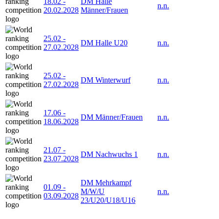
18.02
-
DM Halle
n.n.
20.02.2028
Männer/Frauen
25.02
-
DM Halle U20
n.n.
27.02.2028
25.02
-
DM Winterwurf
n.n.
27.02.2028
17.06
-
DM Männer/Frauen
n.n.
18.06.2028
21.07
-
DM Nachwuchs 1
n.n.
23.07.2028
DM Mehrkampf
01.09
-
M/W/U
n.n.
03.09.2028
23/U20/U18/U16