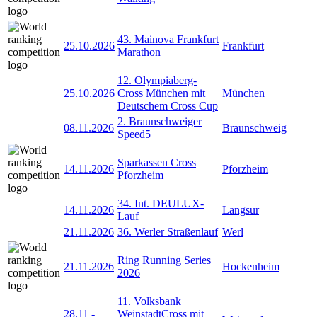
43. Mainova Frankfurt
25.10.2026
Frankfurt
Marathon
12. Olympiaberg-
25.10.2026
Cross München mit
München
Deutschem Cross Cup
2. Braunschweiger
08.11.2026
Braunschweig
Speed5
Sparkassen Cross
14.11.2026
Pforzheim
Pforzheim
34. Int. DEULUX-
14.11.2026
Langsur
Lauf
21.11.2026
36. Werler Straßenlauf
Werl
Ring Running Series
21.11.2026
Hockenheim
2026
11. Volksbank
28.11
-
WeinstadtCross mit