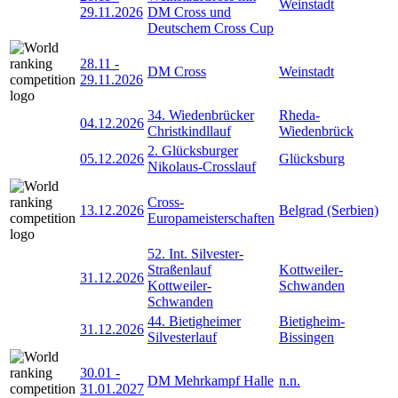
Weinstadt
29.11.2026
DM Cross und
Deutschem Cross Cup
28.11
-
DM Cross
Weinstadt
29.11.2026
34. Wiedenbrücker
Rheda-
04.12.2026
Christkindllauf
Wiedenbrück
2. Glücksburger
05.12.2026
Glücksburg
Nikolaus-Crosslauf
Cross-
13.12.2026
Belgrad (Serbien)
Europameisterschaften
52. Int. Silvester-
Straßenlauf
Kottweiler-
31.12.2026
Kottweiler-
Schwanden
Schwanden
44. Bietigheimer
Bietigheim-
31.12.2026
Silvesterlauf
Bissingen
30.01
-
DM Mehrkampf Halle
n.n.
31.01.2027