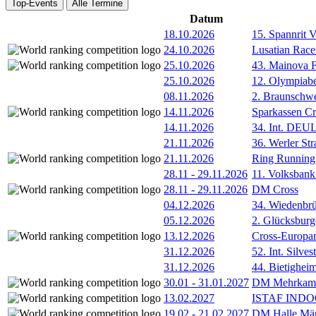
Top-Events
Alle Termine
Datum
18.10.2026
15. Spannrit 
24.10.2026
Lusatian Race
25.10.2026
43. Mainova F
25.10.2026
12. Olympiab
08.11.2026
2. Braunschw
14.11.2026
Sparkassen Cr
14.11.2026
34. Int. DE
21.11.2026
36. Werler Str
21.11.2026
Ring Running 
28.11
-
29.11.2026
11. Volksban
28.11
-
29.11.2026
DM Cross
04.12.2026
34. Wiedenbrü
05.12.2026
2. Glücksburg
13.12.2026
Cross-Europam
31.12.2026
52. Int. Silve
31.12.2026
44. Bietigheim
30.01
-
31.01.2027
DM Mehrkamp
13.02.2027
ISTAF INDOO
19.02
-
21.02.2027
DM Halle Män