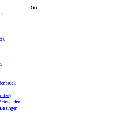
Ort
im
eig
m
denbrück
rbien)
-Schwanden
Bissingen