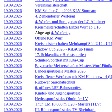
19.09.2026
Vereinsmeisterschaft
19.09.2026
KM Schüler-Cup 2026 KLV Stormarn
19.09.2026
4. Zehlendorfer Werferag
19.09.2026
4. Werfer- und Springertag der LG Alheimer
19.09.2026
Kreismeisterschaften Einzel Wurf ab U16
19.09.2026
Abgesagt
4. Werfertag
19.09.2026
Offene KM Wurf
19.09.2026
Kreismeisterschaften Mehrkampf Süd U12 - U1
19.09.2026
Kladow Cup 2026 - KiLaCup Finale
19.09.2026
17. Schkeuditzer Herbstsportfest
19.09.2026
Schüler-Sportfest mit Kita-Cup
19.09.2026
Bayerische Meisterschaften Masters Wurf-Fünf
19.09.2026
Landessportspiele Masters 2026
19.09.2026
Kreisoffener Werfertag mit KM Hammerwurf (
19.09.2026
Rudower Saisonabschluß
19.09.2026
6. offenes LSF-Bahnsportfest
19.09.2026
Kinder- und Jugendsportfest
19.09.2026
Herbstsportfest des Ohrdrufer LV
19.09.2026
Thür. LM 10.000 m U20 - Masters (TLV)
19.09.2026
III. Römersportfest des TV Rheinbach