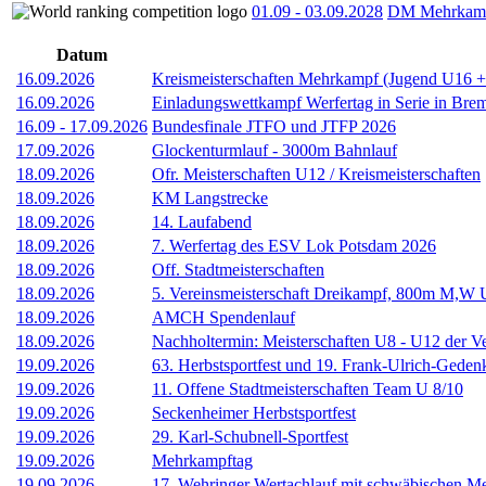
01.09
-
03.09.2028
DM Mehrkamp
Datum
16.09.2026
Kreismeisterschaften Mehrkampf (Jugend U16 
16.09.2026
Einladungswettkampf Werfertag in Serie in Bre
16.09
-
17.09.2026
Bundesfinale JTFO und JTFP 2026
17.09.2026
Glockenturmlauf - 3000m Bahnlauf
18.09.2026
Ofr. Meisterschaften U12 / Kreismeisterschaften
18.09.2026
KM Langstrecke
18.09.2026
14. Laufabend
18.09.2026
7. Werfertag des ESV Lok Potsdam 2026
18.09.2026
Off. Stadtmeisterschaften
18.09.2026
5. Vereinsmeisterschaft Dreikampf, 800m M,W 
18.09.2026
AMCH Spendenlauf
18.09.2026
Nachholtermin: Meisterschaften U8 - U12 der V
19.09.2026
63. Herbstsportfest und 19. Frank-Ulrich-Gedenk
19.09.2026
11. Offene Stadtmeisterschaften Team U 8/10
19.09.2026
Seckenheimer Herbstsportfest
19.09.2026
29. Karl-Schubnell-Sportfest
19.09.2026
Mehrkampftag
19.09.2026
17. Wehringer Wertachlauf mit schwäbischen Me