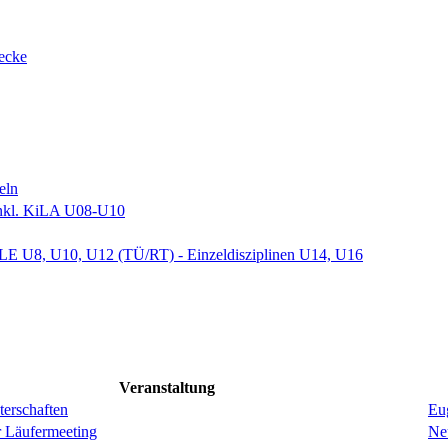
recke
eln
nkl. KiLA U08-U10
 U8, U10, U12 (TÜ/RT) - Einzeldisziplinen U14, U16
Veranstaltung
erschaften
Eug
r Läufermeeting
Ne