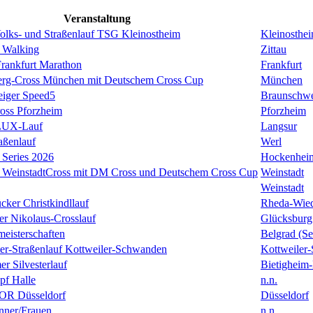
Veranstaltung
Volks- und Straßenlauf TSG Kleinostheim
Kleinosthe
 Walking
Zittau
rankfurt Marathon
Frankfurt
erg-Cross München mit Deutschem Cross Cup
München
eiger Speed5
Braunschw
oss Pforzheim
Pforzheim
ULUX-Lauf
Langsur
aßenlauf
Werl
Series 2026
Hockenhei
k WeinstadtCross mit DM Cross und Deutschem Cross Cup
Weinstadt
Weinstadt
cker Christkindllauf
Rheda-Wie
er Nikolaus-Crosslauf
Glücksburg
eisterschaften
Belgrad (Se
ster-Straßenlauf Kottweiler-Schwanden
Kottweiler
er Silvesterlauf
Bietigheim-
f Halle
n.n.
R Düsseldorf
Düsseldorf
ner/Frauen
n.n.