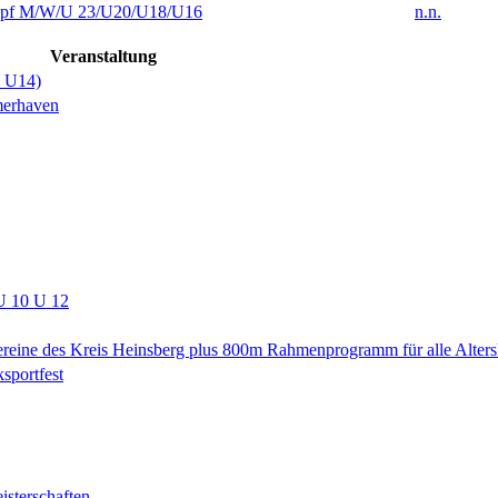
f M/W/U 23/U20/U18/U16
n.n.
Veranstaltung
+ U14)
merhaven
U 10 U 12
ereine des Kreis Heinsberg plus 800m Rahmenprogramm für alle Alters
sportfest
isterschaften