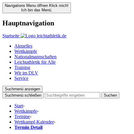
Navigations Menu öffnen
Klick mich!
Ich bin das Menü.
Hauptnavigation
Startseite
Aktuelles
Wettkämpfe
Nationalmannschaften
Leichtathletik für Alle
Training
Wir im DLV
Service
Suchmenü anzeigen
Suchmenü schließen
Suchen
Start
›
Wettkämpfe
›
Termine
›
Wettkampf-Kalender
›
Termin Detail