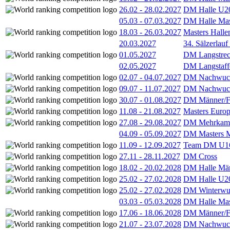
26.02
-
28.02.2027
DM Halle U2
05.03
-
07.03.2027
DM Halle Mas
18.03
-
26.03.2027
Masters Hall
20.03.2027
34. Sälzerlauf
01.05.2027
DM Langstrec
02.05.2027
DM Langstaff
02.07
-
04.07.2027
DM Nachwuc
09.07
-
11.07.2027
DM Nachwuc
30.07
-
01.08.2027
DM Männer/F
11.08
-
21.08.2027
Masters Europ
27.08
-
29.08.2027
DM Mehrkamp
04.09
-
05.09.2027
DM Masters 
11.09
-
12.09.2027
Team DM U16
27.11
-
28.11.2027
DM Cross
18.02
-
20.02.2028
DM Halle Män
25.02
-
27.02.2028
DM Halle U2
25.02
-
27.02.2028
DM Winterwu
03.03
-
05.03.2028
DM Halle Mas
17.06
-
18.06.2028
DM Männer/F
21.07
-
23.07.2028
DM Nachwuc