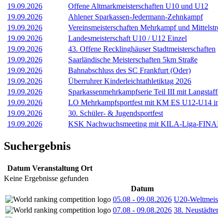
19.09.2026
Offene Altmarkmeisterschaften U10 und U12
19.09.2026
Ahlener Sparkassen-Jedermann-Zehnkampf
19.09.2026
Vereinsmeisterschaften Mehrkampf und Mittelst
19.09.2026
Landesmeisterschaft U10 / U12 Einzel
19.09.2026
43. Offene Recklinghäuser Stadtmeisterschaften
19.09.2026
Saarländische Meisterschaften 5km Straße
19.09.2026
Bahnabschluss des SC Frankfurt (Oder)
19.09.2026
Überruhrer Kinderleichtathletiktag 2026
19.09.2026
Sparkassenmehrkampfserie Teil III mit Langstaff
19.09.2026
LO Mehrkampfsportfest mit KM ES U12-U14 i
19.09.2026
30. Schüler- & Jugendsportfest
19.09.2026
KSK Nachwuchsmeeting mit KILA-Liga-FINALE
Suchergebnis
Datum
Veranstaltung
Ort
Keine Ergebnisse gefunden
Datum
05.08
-
09.08.2026
U20-Weltmeist
07.08
-
09.08.2026
38. Neustädte