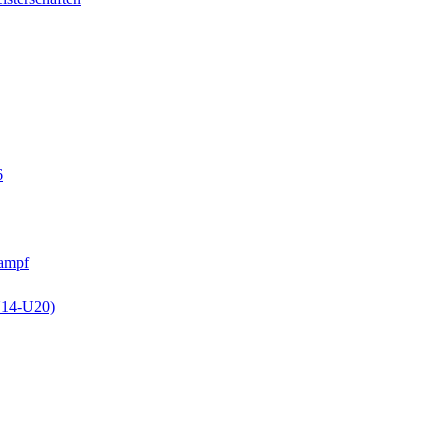
6
kampf
U14-U20)