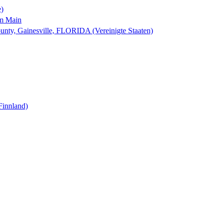
e)
am Main
nty, Gainesville, FLORIDA (Vereinigte Staaten)
Finnland)