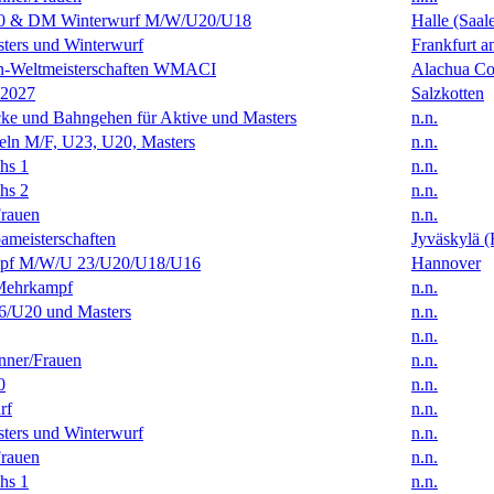
0 & DM Winterwurf M/W/U20/U18
Halle (Saal
ters und Winterwurf
Frankfurt 
en-Weltmeisterschaften WMACI
Alachua Cou
 2027
Salzkotten
ke und Bahngehen für Aktive und Masters
n.n.
eln M/F, U23, U20, Masters
n.n.
hs 1
n.n.
hs 2
n.n.
rauen
n.n.
ameisterschaften
Jyväskylä (
f M/W/U 23/U20/U18/U16
Hannover
Mehrkampf
n.n.
/U20 und Masters
n.n.
n.n.
ner/Frauen
n.n.
0
n.n.
rf
n.n.
ters und Winterwurf
n.n.
rauen
n.n.
hs 1
n.n.