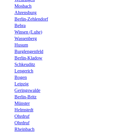
Mosbach
Ahrensburg
Berlin-Zehlendorf
Bebra
Winsen (Luhe)
Wassenberg
Husum
Burglengenfeld
Berlin-Kladow
Schkeuditz
Lengerich
Bogen
Leipzig
Geringswalde
Berlin-Britz
Münster
Helmstedt
Ohrdruf
Ohrdruf
Rheinbach