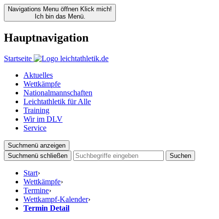
Navigations Menu öffnen
Klick mich!
Ich bin das Menü.
Hauptnavigation
Startseite
Aktuelles
Wettkämpfe
Nationalmannschaften
Leichtathletik für Alle
Training
Wir im DLV
Service
Suchmenü anzeigen
Suchmenü schließen
Suchen
Start
›
Wettkämpfe
›
Termine
›
Wettkampf-Kalender
›
Termin Detail