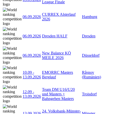
League Finale
CURREX Alsterlauf
06.09.2026
Hamburg
2026
06.09.2026
Dresden HALF
Dresden
New Balance KÖ
06.09.2026
Düsseldorf
MEILE 2026
10.09
-
EMORRC Masters
Râșnov
13.09.2026
Berglauf
(Rumänien)
Team DM U16/U20
12.09
-
und Masters +
Troisdorf
13.09.2026
Bahngehen Masters
24. Volksbank-Münster-
13.09.2026
Münster