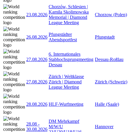
Chorzów, Schlesien |
Kamila Skolimowska
23.08.2026
Chorzow (Polen)
Memorial | Diamond
League Meeting
Pfungstädter
26.08.2026
Pfungstadt
Abendsportfest
6. Internationales
27.08.2026
Stabhochsprungmeeting
Dessau-Roßlau
Dessau
Zürich | Weltklasse
27.08.2026
Zürich | Diamond
Zürich (Schweiz)
League Meeting
28.08.2026
HLF-Wurfmeeting
Halle (Saale)
DM Mehrkampf
28.08
-
M/W/U
Hannover
30.08.2026
23/U20/U18/U16