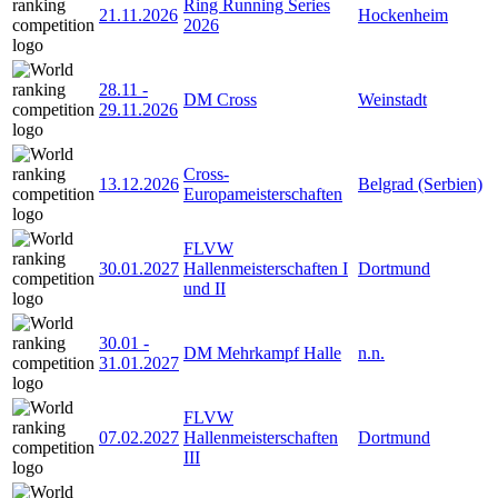
Ring Running Series
21.11.2026
Hockenheim
2026
28.11
-
DM Cross
Weinstadt
29.11.2026
Cross-
13.12.2026
Belgrad (Serbien)
Europameisterschaften
FLVW
30.01.2027
Hallenmeisterschaften I
Dortmund
und II
30.01
-
DM Mehrkampf Halle
n.n.
31.01.2027
FLVW
07.02.2027
Hallenmeisterschaften
Dortmund
III