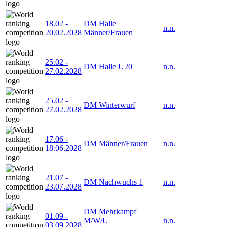
18.02
-
DM Halle
n.n.
20.02.2028
Männer/Frauen
25.02
-
DM Halle U20
n.n.
27.02.2028
25.02
-
DM Winterwurf
n.n.
27.02.2028
17.06
-
DM Männer/Frauen
n.n.
18.06.2028
21.07
-
DM Nachwuchs 1
n.n.
23.07.2028
DM Mehrkampf
01.09
-
M/W/U
n.n.
03.09.2028