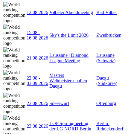
12.08.2026
Vilbeler Abendmeeting
Bad Vilbel
15.08
-
Sky's the Limit 2026
Zweibrücken
16.08.2026
Lausanne | Diamond
Lausanne
21.08.2026
League Meeting
(Schweiz)
Masters
22.08
-
Daegu
Weltmeisterschaften
03.09.2026
(Südkorea)
Daegu
23.08.2026
Speerwurf
Offenburg
TOP Sprungmeeting
Berlin-
23.08.2026
der LG NORD Berlin
Reinickendorf