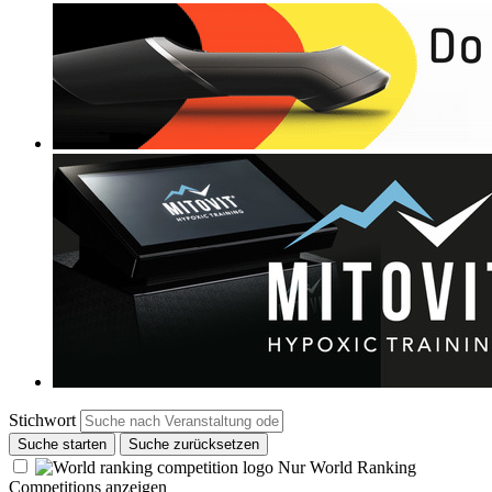
Stichwort
Suche starten
Suche zurücksetzen
Nur World Ranking
Competitions anzeigen