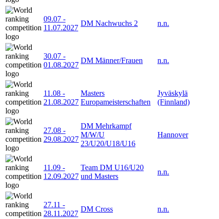
09.07
-
DM Nachwuchs 2
n.n.
11.07.2027
30.07
-
DM Männer/Frauen
n.n.
01.08.2027
11.08
-
Masters
Jyväskylä
21.08.2027
Europameisterschaften
(Finnland)
DM Mehrkampf
27.08
-
M/W/U
Hannover
29.08.2027
23/U20/U18/U16
11.09
-
Team DM U16/U20
n.n.
12.09.2027
und Masters
27.11
-
DM Cross
n.n.
28.11.2027