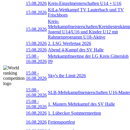
15.08.2026
Kreis-Einzelmeisterschaften U14 + U16
KiLa-Wettkampf TV Lauterbach und TV
15.08.2026
Frischborn
Kreis-
Mehrkampfmeisterschaften/Kreisbestenkämp
15.08.2026
Jugend U14/U16 und Kinder U12 mit
Rahmenprogramm U18-Aktive
15.08.2026
2. LSG Werfertag 2026
15.08.2026
Abend 4-Kampf des SV Halle
15.08
-
Mehrkampfmeeting der LG Kreis Gütersloh
16.08.2026
09
15.08
-
Sky's the Limit 2026
16.08.2026
15.08
-
SLB-Mehrkampfmeisterschaften U16-Maste
16.08.2026
15.08
-
1. Masters Mehrkampf des SV Halle
16.08.2026
16.08.2026
1. Lübecker Sommermeeting
16.08.2026
Feriensportfest