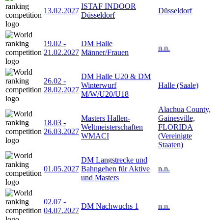
ISTAF INDOOR
13.02.2027
Düsseldorf
Düsseldorf
19.02
-
DM Halle
n.n.
21.02.2027
Männer/Frauen
DM Halle U20 & DM
26.02
-
Winterwurf
Halle (Saale)
28.02.2027
M/W/U20/U18
Alachua County,
Masters Hallen-
Gainesville,
18.03
-
Weltmeisterschaften
FLORIDA
26.03.2027
WMACI
(Vereinigte
Staaten)
DM Langstrecke und
01.05.2027
Bahngehen für Aktive
n.n.
und Masters
02.07
-
DM Nachwuchs 1
n.n.
04.07.2027