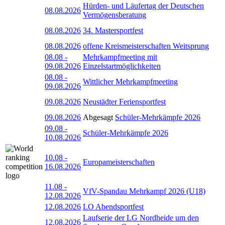
Hürden- und Läufertag der Deutschen
08.08.2026
Vermögensberatung
08.08.2026
34. Mastersportfest
08.08.2026
offene Kreismeisterschaften Weitsprung
08.08
-
Mehrkampfmeeting mit
09.08.2026
Einzelstartmöglichkeiten
08.08
-
Wittlicher Mehrkampfmeeting
09.08.2026
09.08.2026
Neustädter Feriensportfest
09.08.2026
Abgesagt
Schüler-Mehrkämpfe 2026
09.08
-
Schüler-Mehrkämpfe 2026
10.08.2026
10.08
-
Europameisterschaften
16.08.2026
11.08
-
VfV-Spandau Mehrkampf 2026 (U18)
12.08.2026
12.08.2026
LO Abendsportfest
Laufserie der LG Nordheide um den
12.08.2026