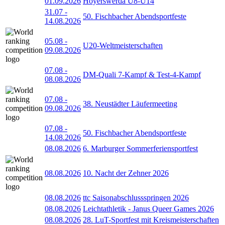
01.09.2026
Hoyerswerda U8-U14
31.07
-
50. Fischbacher Abendsportfeste
14.08.2026
05.08
-
U20-Weltmeisterschaften
09.08.2026
07.08
-
DM-Quali 7-Kampf & Test-4-Kampf
08.08.2026
07.08
-
38. Neustädter Läufermeeting
09.08.2026
07.08
-
50. Fischbacher Abendsportfeste
14.08.2026
08.08.2026
6. Marburger Sommerferiensportfest
08.08.2026
10. Nacht der Zehner 2026
08.08.2026
ttc Saisonabschlussspringen 2026
08.08.2026
Leichtathletik - Janus Queer Games 2026
08.08.2026
28. LuT-Sportfest mit Kreismeisterschaften