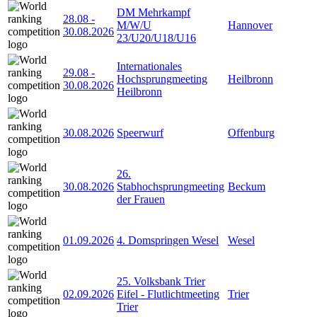
DM Mehrkampf
28.08
-
M/W/U
Hannover
30.08.2026
23/U20/U18/U16
Internationales
29.08
-
Hochsprungmeeting
Heilbronn
30.08.2026
Heilbronn
30.08.2026
Speerwurf
Offenburg
26.
30.08.2026
Stabhochsprungmeeting
Beckum
der Frauen
01.09.2026
4. Domspringen Wesel
Wesel
25. Volksbank Trier
02.09.2026
Eifel - Flutlichtmeeting
Trier
Trier