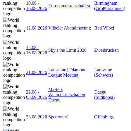
10.08
-
Birmingham
Europameisterschaften
16.08.2026
(Großbritannien)
12.08.2026
Vilbeler Abendmeeting
Bad Vilbel
15.08
-
Sky's the Limit 2026
Zweibrücken
16.08.2026
Lausanne | Diamond
Lausanne
21.08.2026
League Meeting
(Schweiz)
Masters
22.08
-
Daegu
Weltmeisterschaften
03.09.2026
(Südkorea)
Daegu
23.08.2026
Speerwurf
Offenburg