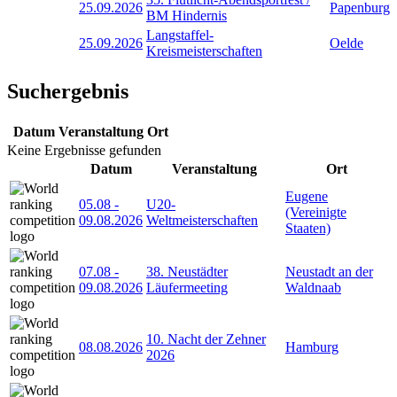
25.09.2026
Papenburg
BM Hindernis
Langstaffel-
25.09.2026
Oelde
Kreismeisterschaften
Suchergebnis
Datum
Veranstaltung
Ort
Keine Ergebnisse gefunden
Datum
Veranstaltung
Ort
Eugene
05.08
-
U20-
(Vereinigte
09.08.2026
Weltmeisterschaften
Staaten)
07.08
-
38. Neustädter
Neustadt an der
09.08.2026
Läufermeeting
Waldnaab
10. Nacht der Zehner
08.08.2026
Hamburg
2026