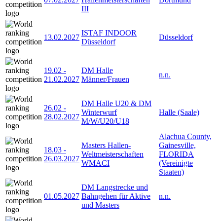
III
ISTAF INDOOR
13.02.2027
Düsseldorf
Düsseldorf
19.02
-
DM Halle
n.n.
21.02.2027
Männer/Frauen
DM Halle U20 & DM
26.02
-
Winterwurf
Halle (Saale)
28.02.2027
M/W/U20/U18
Alachua County,
Masters Hallen-
Gainesville,
18.03
-
Weltmeisterschaften
FLORIDA
26.03.2027
WMACI
(Vereinigte
Staaten)
DM Langstrecke und
01.05.2027
Bahngehen für Aktive
n.n.
und Masters