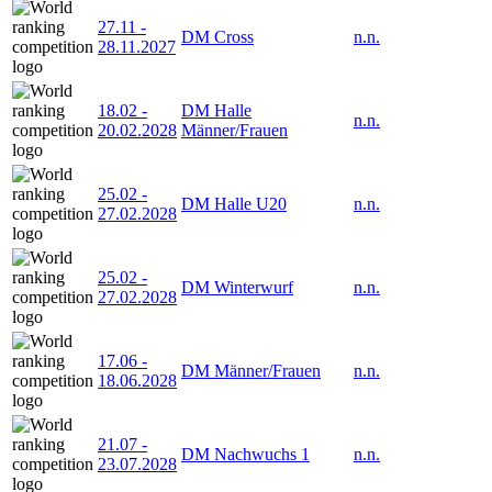
27.11
-
DM Cross
n.n.
28.11.2027
18.02
-
DM Halle
n.n.
20.02.2028
Männer/Frauen
25.02
-
DM Halle U20
n.n.
27.02.2028
25.02
-
DM Winterwurf
n.n.
27.02.2028
17.06
-
DM Männer/Frauen
n.n.
18.06.2028
21.07
-
DM Nachwuchs 1
n.n.
23.07.2028