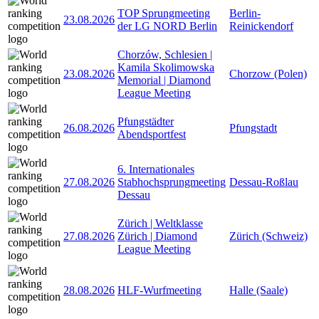
TOP Sprungmeeting
Berlin-
23.08.2026
der LG NORD Berlin
Reinickendorf
Chorzów, Schlesien |
Kamila Skolimowska
23.08.2026
Chorzow (Polen)
Memorial | Diamond
League Meeting
Pfungstädter
26.08.2026
Pfungstadt
Abendsportfest
6. Internationales
27.08.2026
Stabhochsprungmeeting
Dessau-Roßlau
Dessau
Zürich | Weltklasse
27.08.2026
Zürich | Diamond
Zürich (Schweiz)
League Meeting
28.08.2026
HLF-Wurfmeeting
Halle (Saale)