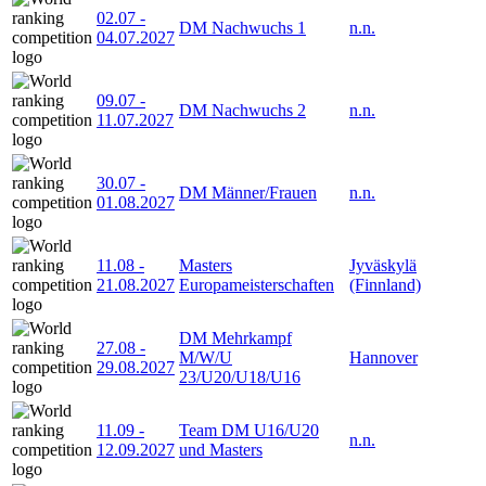
02.07
-
DM Nachwuchs 1
n.n.
04.07.2027
09.07
-
DM Nachwuchs 2
n.n.
11.07.2027
30.07
-
DM Männer/Frauen
n.n.
01.08.2027
11.08
-
Masters
Jyväskylä
21.08.2027
Europameisterschaften
(Finnland)
DM Mehrkampf
27.08
-
M/W/U
Hannover
29.08.2027
23/U20/U18/U16
11.09
-
Team DM U16/U20
n.n.
12.09.2027
und Masters