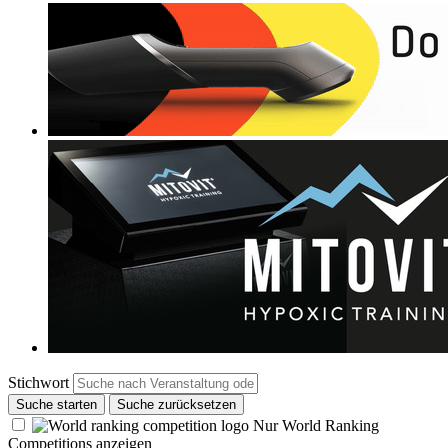
Stichwort
Suche starten
Suche zurücksetzen
Nur World Ranking
Competitions anzeigen