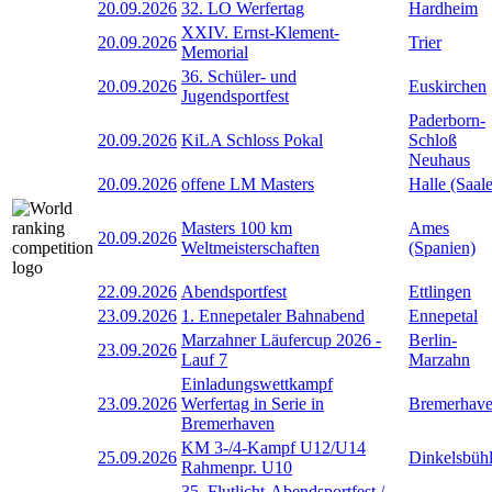
20.09.2026
32. LO Werfertag
Hardheim
XXIV. Ernst-Klement-
20.09.2026
Trier
Memorial
36. Schüler- und
20.09.2026
Euskirchen
Jugendsportfest
Paderborn-
20.09.2026
KiLA Schloss Pokal
Schloß
Neuhaus
20.09.2026
offene LM Masters
Halle (Saale
Masters 100 km
Ames
20.09.2026
Weltmeisterschaften
(Spanien)
22.09.2026
Abendsportfest
Ettlingen
23.09.2026
1. Ennepetaler Bahnabend
Ennepetal
Marzahner Läufercup 2026 -
Berlin-
23.09.2026
Lauf 7
Marzahn
Einladungswettkampf
23.09.2026
Werfertag in Serie in
Bremerhav
Bremerhaven
KM 3-/4-Kampf U12/U14
25.09.2026
Dinkelsbüh
Rahmenpr. U10
35. Flutlicht-Abendsportfest /