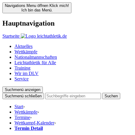
Navigations Menu öffnen
Klick mich!
Ich bin das Menü.
Hauptnavigation
Startseite
Aktuelles
Wettkämpfe
Nationalmannschaften
Leichtathletik für Alle
Training
Wir im DLV
Service
Suchmenü anzeigen
Suchmenü schließen
Suchen
Start
›
Wettkämpfe
›
Termine
›
Wettkampf-Kalender
›
Termin Detail