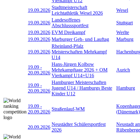
Vierkampf U12
Stadtmeisterschaft
19.09.2026
Wesel
Leichtathletik Wesel 2026
Landesoffenes
19.09.2026
Stuttgart
Abschlusssportfest
19.09.2026
EVM Dreikampf
Werlte
19.09.2026
Marburger Geh- und Lauftag
Marburg
Rheinland-Pfalz
19.09.2026
Meisterschaften Mehrkampf
Hachenbur
U14
Hans-Jürgen Kolbow
19.09
-
Mehrkampftage 2026 + OM
Aurich
20.09.2026
Vierkampf U14+U16
Hamburger Meisterschaften
19.09
-
Jugend U14 / Hamburgs Beste
Hamburg
20.09.2026
Kinder U12
19.09
-
Kopenhage
Straßenlauf-WM
20.09.2026
(Dänemark)
Neustädter Schülersportfest
Neustadt a
20.09.2026
2026
Rübenberg