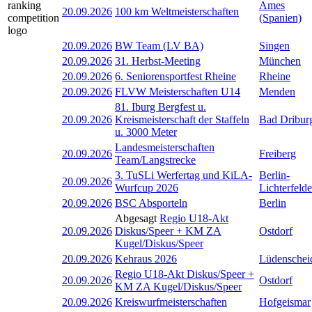
Ames
20.09.2026
100 km Weltmeisterschaften
(Spanien)
20.09.2026
BW Team (LV BA)
Singen
20.09.2026
31. Herbst-Meeting
München
20.09.2026
6. Seniorensportfest Rheine
Rheine
20.09.2026
FLVW Meisterschaften U14
Menden
81. Iburg Bergfest u.
20.09.2026
Kreismeisterschaft der Staffeln
Bad Dribur
u. 3000 Meter
Landesmeisterschaften
20.09.2026
Freiberg
Team/Langstrecke
3. TuSLi Werfertag und KiLA-
Berlin-
20.09.2026
Wurfcup 2026
Lichterfelde
20.09.2026
BSC Absporteln
Berlin
Abgesagt
Regio U18-Akt
20.09.2026
Diskus/Speer + KM ZA
Ostdorf
Kugel/Diskus/Speer
20.09.2026
Kehraus 2026
Lüdenschei
Regio U18-Akt Diskus/Speer +
20.09.2026
Ostdorf
KM ZA Kugel/Diskus/Speer
20.09.2026
Kreiswurfmeisterschaften
Hofgeismar