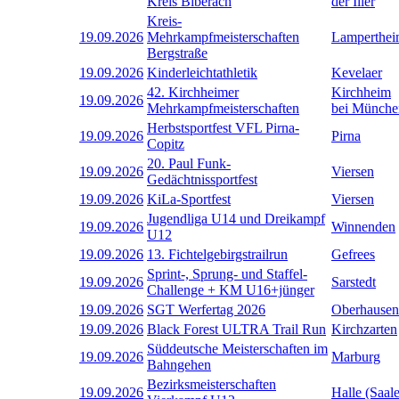
Kreis Biberach
der Iller
Kreis-
19.09.2026
Mehrkampfmeisterschaften
Lamperthe
Bergstraße
19.09.2026
Kinderleichtathletik
Kevelaer
42. Kirchheimer
Kirchheim
19.09.2026
Mehrkampfmeisterschaften
bei Münche
Herbstsportfest VFL Pirna-
19.09.2026
Pirna
Copitz
20. Paul Funk-
19.09.2026
Viersen
Gedächtnissportfest
19.09.2026
KiLa-Sportfest
Viersen
Jugendliga U14 und Dreikampf
19.09.2026
Winnenden
U12
19.09.2026
13. Fichtelgebirgstrailrun
Gefrees
Sprint-, Sprung- und Staffel-
19.09.2026
Sarstedt
Challenge + KM U16+jünger
19.09.2026
SGT Werfertag 2026
Oberhausen
19.09.2026
Black Forest ULTRA Trail Run
Kirchzarten
Süddeutsche Meisterschaften im
19.09.2026
Marburg
Bahngehen
Bezirksmeisterschaften
19.09.2026
Halle (Saale