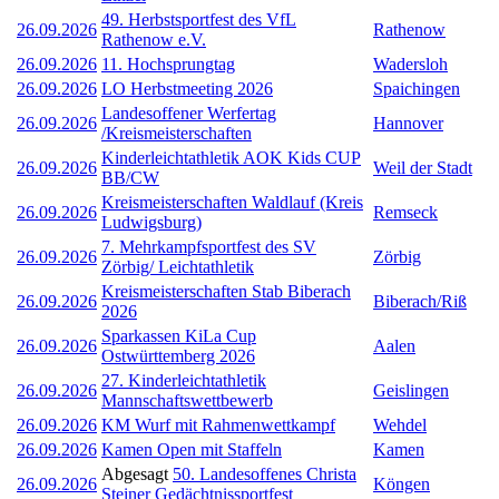
49. Herbstsportfest des VfL
26.09.2026
Rathenow
Rathenow e.V.
26.09.2026
11. Hochsprungtag
Wadersloh
26.09.2026
LO Herbstmeeting 2026
Spaichingen
Landesoffener Werfertag
26.09.2026
Hannover
/Kreismeisterschaften
Kinderleichtathletik AOK Kids CUP
26.09.2026
Weil der Stadt
BB/CW
Kreismeisterschaften Waldlauf (Kreis
26.09.2026
Remseck
Ludwigsburg)
7. Mehrkampfsportfest des SV
26.09.2026
Zörbig
Zörbig/ Leichtathletik
Kreismeisterschaften Stab Biberach
26.09.2026
Biberach/Riß
2026
Sparkassen KiLa Cup
26.09.2026
Aalen
Ostwürttemberg 2026
27. Kinderleichtathletik
26.09.2026
Geislingen
Mannschaftswettbewerb
26.09.2026
KM Wurf mit Rahmenwettkampf
Wehdel
26.09.2026
Kamen Open mit Staffeln
Kamen
Abgesagt
50. Landesoffenes Christa
26.09.2026
Köngen
Steiner Gedächtnissportfest