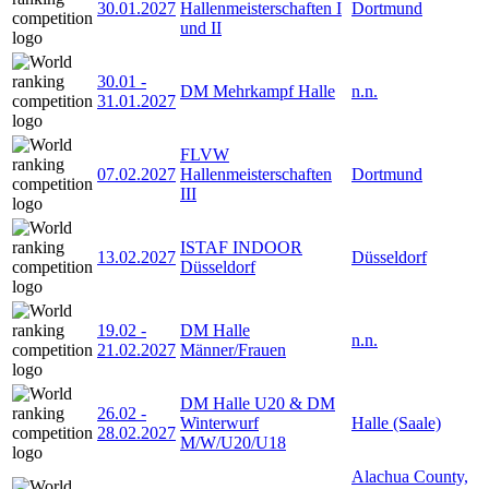
30.01.2027
Hallenmeisterschaften I
Dortmund
und II
30.01
-
DM Mehrkampf Halle
n.n.
31.01.2027
FLVW
07.02.2027
Hallenmeisterschaften
Dortmund
III
ISTAF INDOOR
13.02.2027
Düsseldorf
Düsseldorf
19.02
-
DM Halle
n.n.
21.02.2027
Männer/Frauen
DM Halle U20 & DM
26.02
-
Winterwurf
Halle (Saale)
28.02.2027
M/W/U20/U18
Alachua County,