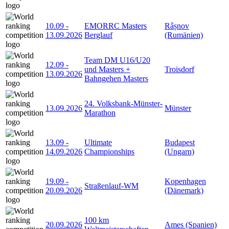
10.09
-
EMORRC Masters
Râșnov
13.09.2026
Berglauf
(Rumänien)
Team DM U16/U20
12.09
-
und Masters +
Troisdorf
13.09.2026
Bahngehen Masters
24. Volksbank-Münster-
13.09.2026
Münster
Marathon
13.09
-
Ultimate
Budapest
14.09.2026
Championships
(Ungarn)
19.09
-
Kopenhagen
Straßenlauf-WM
20.09.2026
(Dänemark)
100 km
20.09.2026
Ames (Spanien)