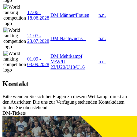
17.06
-
DM Männer/Frauen
n.n.
18.06.2028
21.07
-
DM Nachwuchs 1
n.n.
23.07.2028
DM Mehrkampf
01.09
-
M/W/U
n.n.
03.09.2028
23/U20/U18/U16
Kontakt
Bitte wenden Sie sich bei Fragen zu diesem Wettkampf direkt an
den Ausrichter. Die uns zur Verfügung stehenden Kontaktdaten
finden Sie obenstehend.
DM-Tickets