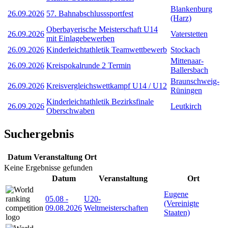
Blankenburg
26.09.2026
57. Bahnabschlusssportfest
(Harz)
Oberbayerische Meisterschaft U14
26.09.2026
Vaterstetten
mit Einlagebewerben
26.09.2026
Kinderleichtathletik Teamwettbewerb
Stockach
Mittenaar-
26.09.2026
Kreispokalrunde 2 Termin
Ballersbach
Braunschweig-
26.09.2026
Kreisvergleichswettkampf U14 / U12
Rüningen
Kinderleichtathletik Bezirksfinale
26.09.2026
Leutkirch
Oberschwaben
Suchergebnis
Datum
Veranstaltung
Ort
Keine Ergebnisse gefunden
Datum
Veranstaltung
Ort
Eugene
05.08
-
U20-
(Vereinigte
09.08.2026
Weltmeisterschaften
Staaten)