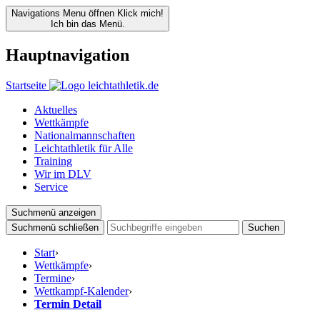
Navigations Menu öffnen
Klick mich!
Ich bin das Menü.
Hauptnavigation
Startseite
Aktuelles
Wettkämpfe
Nationalmannschaften
Leichtathletik für Alle
Training
Wir im DLV
Service
Suchmenü anzeigen
Suchmenü schließen
Suchen
Start
›
Wettkämpfe
›
Termine
›
Wettkampf-Kalender
›
Termin Detail