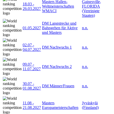
Masters Hallen-
Gainesville,
18.03
-
Weltmeisterschaften
FLORIDA
26.03.2027
WMACI
(Vereinigte
Staaten)
DM Langstrecke und
01.05.2027
Bahngehen für Aktive
n.n.
und Masters
02.07
-
DM Nachwuchs 1
n.n.
04.07.2027
09.07
-
DM Nachwuchs 2
n.n.
11.07.2027
30.07
-
DM Männer/Frauen
n.n.
01.08.2027
11.08
-
Masters
Jyväskylä
21.08.2027
Europameisterschaften
(Finnland)