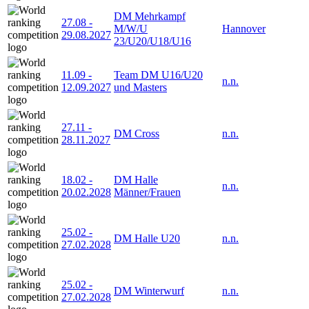
DM Mehrkampf
27.08
-
M/W/U
Hannover
29.08.2027
23/U20/U18/U16
11.09
-
Team DM U16/U20
n.n.
12.09.2027
und Masters
27.11
-
DM Cross
n.n.
28.11.2027
18.02
-
DM Halle
n.n.
20.02.2028
Männer/Frauen
25.02
-
DM Halle U20
n.n.
27.02.2028
25.02
-
DM Winterwurf
n.n.
27.02.2028