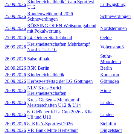
Kinderleichtathletik Team Sportfest
25.09.2026
Ludwigsburg
U12
Rundenwettkampf 2026
25.09.2026
Schneverdingen
Schneverdingen
RÖSSING OPEN Weitsprungabend
25.09.2026
Nordstemmen
mit Pokalwertung
25.09.2026
24. Oelder Staffelabend
Oelde
Kreismeisterschaften Mehrkampf
26.09.2026
Vohenstrauß
Nord U12-U16
Stuhr-
26.09.2026
Saisonfinale
Moordeich
26.09.2026
R5K Berlin
Berlin
26.09.2026
Kinderleichtathletik
Karlskron
26.09.2026
Herbstwerfertag der LG Göttingen
Göttingen
NLV Kreis Aurich
26.09.2026
Hinte
Kreismeisterschaften
Kreis Gießen – Mehrkampf
26.09.2026
Linden
Meisterschaften U12 & U14
6. Gießener KiLa Cup 2026 - Kila
26.09.2026
Linden
U8 und U10
26.09.2026
8. KILA-Sportfest 2026
Steinfurt
26.09.2026
VR-Bank Mitte Herbstlauf
Dingelstädt