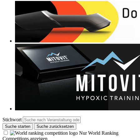
Stichwort
Suche starten
Suche zurücksetzen
Nur World Ranking
Competitions anzeigen