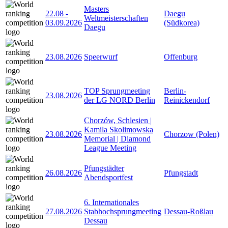
Masters
22.08
-
Daegu
Weltmeisterschaften
03.09.2026
(Südkorea)
Daegu
23.08.2026
Speerwurf
Offenburg
TOP Sprungmeeting
Berlin-
23.08.2026
der LG NORD Berlin
Reinickendorf
Chorzów, Schlesien |
Kamila Skolimowska
23.08.2026
Chorzow (Polen)
Memorial | Diamond
League Meeting
Pfungstädter
26.08.2026
Pfungstadt
Abendsportfest
6. Internationales
27.08.2026
Stabhochsprungmeeting
Dessau-Roßlau
Dessau