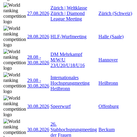
Zürich | Weltklasse
27.08.2026
Zürich | Diamond
Zürich (Schweiz)
League Meeting
28.08.2026
HLF-Wurfmeeting
Halle (Saale)
DM Mehrkampf
28.08
-
M/W/U
Hannover
30.08.2026
23/U20/U18/U16
Internationales
29.08
-
Hochsprungmeeting
Heilbronn
30.08.2026
Heilbronn
30.08.2026
Speerwurf
Offenburg
26.
30.08.2026
Stabhochsprungmeeting
Beckum
der Frauen