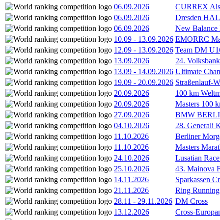
06.09.2026
CURREX Alst
06.09.2026
Dresden HA
06.09.2026
New Balance
10.09
-
13.09.2026
EMORRC Mast
12.09
-
13.09.2026
Team DM U16/
13.09.2026
24. Volksban
13.09
-
14.09.2026
Ultimate Cha
19.09
-
20.09.2026
Straßenlauf-
20.09.2026
100 km Weltme
20.09.2026
Masters 100 k
27.09.2026
BMW BERL
04.10.2026
28. Generali 
11.10.2026
Berliner Morg
11.10.2026
Masters Marat
24.10.2026
Lusatian Race
25.10.2026
43. Mainova F
14.11.2026
Sparkassen Cr
21.11.2026
Ring Running 
28.11
-
29.11.2026
DM Cross
13.12.2026
Cross-Europam