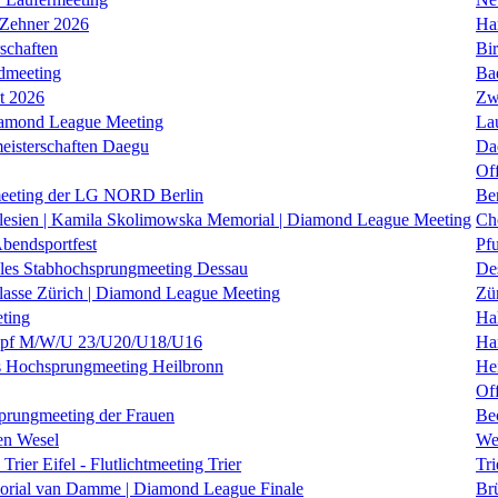
 Zehner 2026
Ha
schaften
Bi
dmeeting
Ba
it 2026
Zw
iamond League Meeting
La
eisterschaften Daegu
Da
Of
eeting der LG NORD Berlin
Be
lesien | Kamila Skolimowska Memorial | Diamond League Meeting
Ch
Abendsportfest
Pf
nales Stabhochsprungmeeting Dessau
De
klasse Zürich | Diamond League Meeting
Zü
ting
Hal
f M/W/U 23/U20/U18/U16
Ha
es Hochsprungmeeting Heilbronn
He
Of
prungmeeting der Frauen
Be
en Wesel
We
Trier Eifel - Flutlichtmeeting Trier
Tri
orial van Damme | Diamond League Finale
Brü