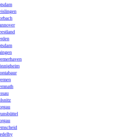
otsdam
islingen
orbach
annover
estland
rden
otsdam
hingen
remerhaven
önnigheim
ontabaur
remen
emnath
ssau
lsnitz
orgau
unsbüttel
orgau
emscheid
edelby