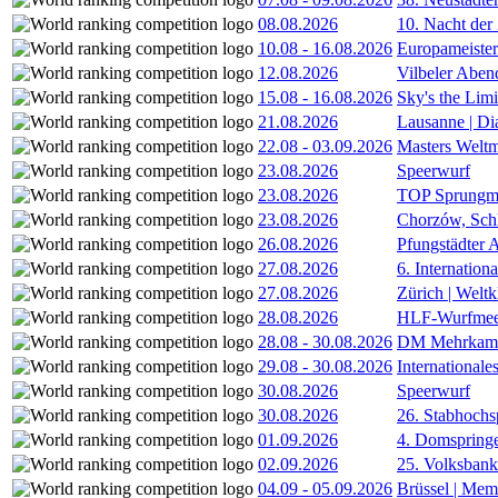
08.08.2026
10. Nacht der
10.08
-
16.08.2026
Europameister
12.08.2026
Vilbeler Aben
15.08
-
16.08.2026
Sky's the Lim
21.08.2026
Lausanne | D
22.08
-
03.09.2026
Masters Weltm
23.08.2026
Speerwurf
23.08.2026
TOP Sprungm
23.08.2026
Chorzów, Sch
26.08.2026
Pfungstädter 
27.08.2026
6. Internatio
27.08.2026
Zürich | Welt
28.08.2026
HLF-Wurfmee
28.08
-
30.08.2026
DM Mehrkamp
29.08
-
30.08.2026
International
30.08.2026
Speerwurf
30.08.2026
26. Stabhochs
01.09.2026
4. Domspring
02.09.2026
25. Volksbank 
04.09
-
05.09.2026
Brüssel | Mem