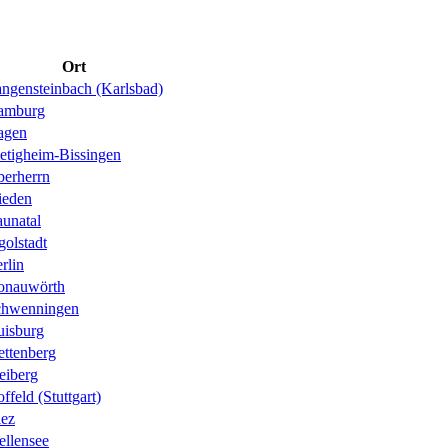
Ort
ngensteinbach (Karlsbad)
amburg
agen
etigheim-Bissingen
erherrn
ieden
unatal
golstadt
rlin
onauwörth
chwenningen
isburg
ettenberg
eiberg
ffeld (Stuttgart)
ez
llensee