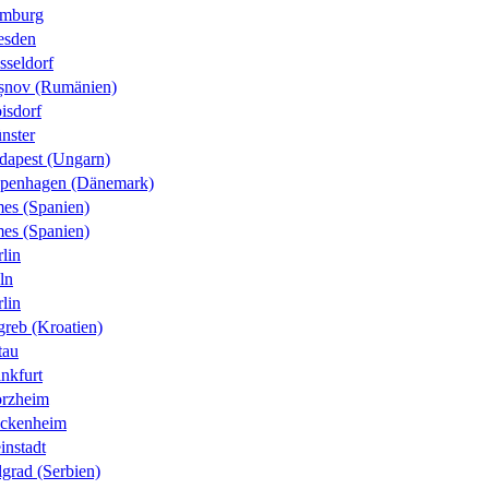
mburg
esden
sseldorf
șnov (Rumänien)
isdorf
nster
dapest (Ungarn)
penhagen (Dänemark)
es (Spanien)
es (Spanien)
lin
ln
lin
greb (Kroatien)
tau
nkfurt
orzheim
ckenheim
instadt
grad (Serbien)