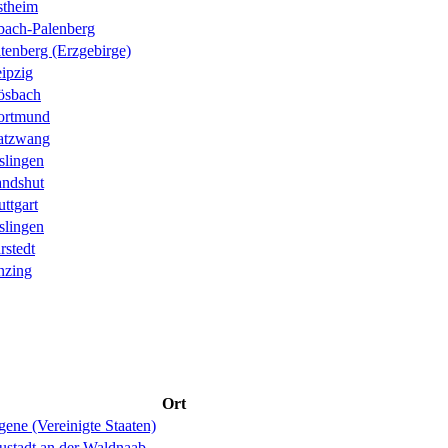
stheim
ach-Palenberg
tenberg (Erzgebirge)
ipzig
ösbach
ortmund
atzwang
slingen
ndshut
uttgart
slingen
rstedt
nzing
Ort
ene (Vereinigte Staaten)
ustadt an der Waldnaab