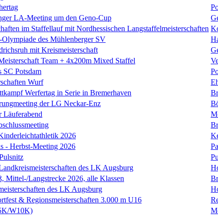
hertag
P
inger LA-Meeting um den Geno-Cup
Ge
haften im Staffellauf mit Nordhessischen Langstaffelmeisterschaften
K
-Olympiade des Mühlenberger SV
H
drichsruh mit Kreismeisterschaft
Ge
isterschaft Team + 4x200m Mixed Staffel
Ve
s SC Potsdam
P
rschaften Wurf
E
tkampf Werfertag in Serie in Bremerhaven
B
prungmeeting der LG Neckar-Enz
B
r Läuferabend
M
schlussmeeting
B
Kinderleichtathletik 2026
K
s - Herbst-Meeting 2026
Pa
Pulsnitz
Pu
 Landkreismeisterschaften des LK Augsburg
H
 Mittel-/Langstrecke 2026, alle Klassen
Br
meisterschaften des LK Augsburg
H
ortfest & Regionsmeisterschaften 3.000 m U16
R
W5K/W10K)
M