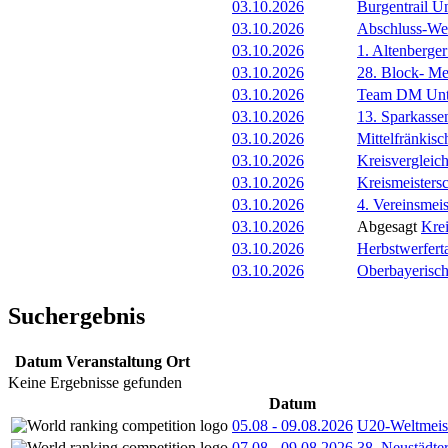
03.10.2026
Burgentrail Un
03.10.2026
Abschluss-We
03.10.2026
1. Altenberge
03.10.2026
28. Block- M
03.10.2026
Team DM Unt
03.10.2026
13. Sparkass
03.10.2026
Mittelfränkis
03.10.2026
Kreisvergleic
03.10.2026
Kreismeister
03.10.2026
4. Vereinsmeis
03.10.2026
Abgesagt
Kre
03.10.2026
Herbstwerfert
03.10.2026
Oberbayerisch
Suchergebnis
Datum
Veranstaltung
Ort
Keine Ergebnisse gefunden
Datum
05.08
-
09.08.2026
U20-Weltmeist
07.08
-
09.08.2026
38. Neustädte