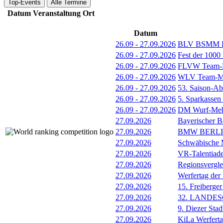
Top-Events
Alle Termine
Datum
Veranstaltung
Ort
Datum
26.09
-
27.09.2026
BLV BSMM Fi
26.09
-
27.09.2026
Fest der 1000
26.09
-
27.09.2026
FLVW Team-F
26.09
-
27.09.2026
WLV Team-Mei
26.09
-
27.09.2026
53. Saison-Ab
26.09
-
27.09.2026
5. Sparkassen
26.09
-
27.09.2026
DM Wurf-Meh
27.09.2026
Bayerischer B
27.09.2026
BMW BERL
27.09.2026
Schwäbische M
27.09.2026
VR-Talentiade
27.09.2026
Regionsvergl
27.09.2026
Werfertag der
27.09.2026
15. Freiberger
27.09.2026
32. LANDE
27.09.2026
9. Diezer Stad
27.09.2026
KiLa Werfert