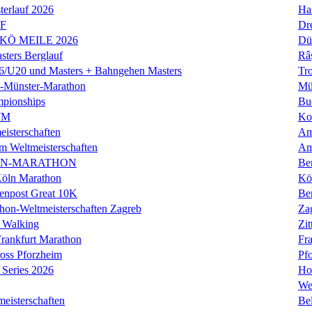
erlauf 2026
Ha
LF
Dr
 KÖ MEILE 2026
Dü
ers Berglauf
Râ
U20 und Masters + Bahngehen Masters
Tro
k-Münster-Marathon
Mü
mpionships
Bu
WM
Ko
isterschaften
Am
m Weltmeisterschaften
Am
IN-MARATHON
Ber
Köln Marathon
Kö
enpost Great 10K
Ber
hon-Weltmeisterschaften Zagreb
Za
 Walking
Zit
rankfurt Marathon
Fra
oss Pforzheim
Pf
Series 2026
Ho
We
eisterschaften
Bel