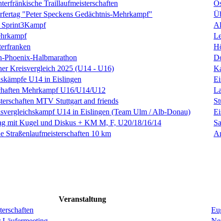
terfränkische Traillaufmeisterschaften
O
rfertag "Peter Speckens Gedächtnis-Mehrkampf"
Üb
r Sprint3Kampf
Al
ehrkampf
Le
erfranken
H
en-Phoenix-Halbmarathon
D
cher Kreisvergleich 2025 (U14 - U16)
K
hskämpfe U14 in Eislingen
Ei
schaften Mehrkampf U16/U14/U12
La
terschaften MTV Stuttgart and friends
St
isvergleichskampf U14 in Eislingen (Team Ulm / Alb-Donau)
Ei
ag mit Kugel und Diskus + KM M, F, U20/18/16/14
Sa
e Straßenlaufmeisterschaften 10 km
A
Veranstaltung
erschaften
Eug
r Läufermeeting
Ne