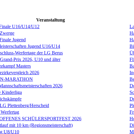
Veranstaltung
nale U16/U14/U12
La
 Zwerge
H
inale Jugend
H
sterschaften Jugend U16/U14
Bi
schluss-Werfertage der LG Berus
Üb
 Grand-Prix 2026, U10 und älter
Fl
rkampf Masters
Ba
ezirkevergleich 2026
In
IN-MARATHON
Be
annschaftsmeisterschaften 2026
D
 Kinderliga
S
eichskämpfe
Du
 LG Plettenberg/Herscheid
Pl
 Werfertag
Fr
SOFFENES SCHÜLERSPORTFEST 2026
Ho
tlauf mit 10 km (Regionsmeisterschaft)
Di
ag U8/U10
Me