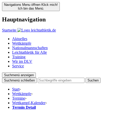
Navigations Menu öffnen
Klick mich!
Ich bin das Menü.
Hauptnavigation
Startseite
Aktuelles
Wettkämpfe
Nationalmannschaften
Leichtathletik für Alle
Training
Wir im DLV
Service
Suchmenü anzeigen
Suchmenü schließen
Suchen
Start
›
Wettkämpfe
›
Termine
›
Wettkampf-Kalender
›
Termin Detail