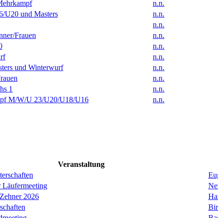
Mehrkampf
n.n.
/U20 und Masters
n.n.
n.n.
ner/Frauen
n.n.
0
n.n.
rf
n.n.
ters und Winterwurf
n.n.
rauen
n.n.
hs 1
n.n.
f M/W/U 23/U20/U18/U16
n.n.
Veranstaltung
erschaften
Eug
r Läufermeeting
Ne
 Zehner 2026
Ha
schaften
Bi
dmeeting
Ba