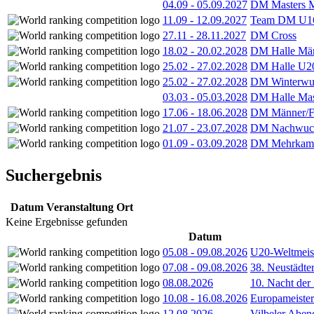
04.09
-
05.09.2027
DM Masters 
11.09
-
12.09.2027
Team DM U16
27.11
-
28.11.2027
DM Cross
18.02
-
20.02.2028
DM Halle Män
25.02
-
27.02.2028
DM Halle U2
25.02
-
27.02.2028
DM Winterwu
03.03
-
05.03.2028
DM Halle Mas
17.06
-
18.06.2028
DM Männer/F
21.07
-
23.07.2028
DM Nachwuc
01.09
-
03.09.2028
DM Mehrkamp
Suchergebnis
Datum
Veranstaltung
Ort
Keine Ergebnisse gefunden
Datum
05.08
-
09.08.2026
U20-Weltmeist
07.08
-
09.08.2026
38. Neustädte
08.08.2026
10. Nacht der
10.08
-
16.08.2026
Europameister
12.08.2026
Vilbeler Aben