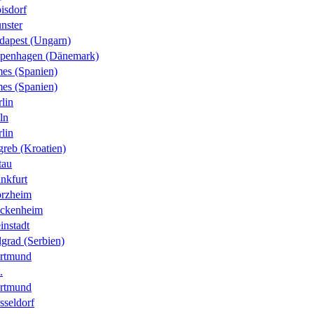
isdorf
nster
dapest (Ungarn)
penhagen (Dänemark)
es (Spanien)
es (Spanien)
lin
ln
lin
greb (Kroatien)
tau
nkfurt
orzheim
ckenheim
instadt
grad (Serbien)
rtmund
.
rtmund
sseldorf