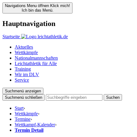
Navigations Menu öffnen
Klick mich!
Ich bin das Menü.
Hauptnavigation
Startseite
Aktuelles
Wettkämpfe
Nationalmannschaften
Leichtathletik für Alle
Training
Wir im DLV
Service
Suchmenü anzeigen
Suchmenü schließen
Suchen
Start
›
Wettkämpfe
›
Termine
›
Wettkampf-Kalender
›
Termin Detail