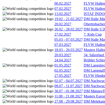
06.02.2027
FLVW Hallenm
07.02.2027
FLVW Hallenme
13.02.2027
ISTAF INDOO
19.02
-
21.02.2027
DM Halle Män
20.02.2027
Obertrubacher
26.02
-
28.02.2027
DM Halle U2
27.02.2027
7. Kids Cup
05.03
-
07.03.2027
DM Halle Mas
07.03.2027
FLVW Hallenm
18.03
-
26.03.2027
Masters Hall
20.03.2027
34. Sälzerlauf
24.04.2027
Brühler Schlo
01.05.2027
DM Langstrec
02.05.2027
DM Langstaff
27.05.2027
FLVW Hindern
02.07
-
04.07.2027
DM Nachwuc
09.07
-
11.07.2027
DM Nachwuc
30.07
-
01.08.2027
DM Männer/F
11.08
-
21.08.2027
Masters Europ
27.08
-
29.08.2027
DM Mehrkamp