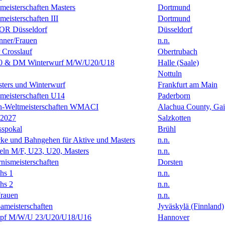
eisterschaften Masters
Dortmund
isterschaften III
Dortmund
R Düsseldorf
Düsseldorf
ner/Frauen
n.n.
 Crosslauf
Obertrubach
0 & DM Winterwurf M/W/U20/U18
Halle (Saale)
Nottuln
ters und Winterwurf
Frankfurt am Main
eisterschaften U14
Paderborn
en-Weltmeisterschaften WMACI
Alachua County, Gai
 2027
Salzkotten
sspokal
Brühl
ke und Bahngehen für Aktive und Masters
n.n.
eln M/F, U23, U20, Masters
n.n.
ismeisterschaften
Dorsten
hs 1
n.n.
hs 2
n.n.
rauen
n.n.
ameisterschaften
Jyväskylä (Finnland)
f M/W/U 23/U20/U18/U16
Hannover