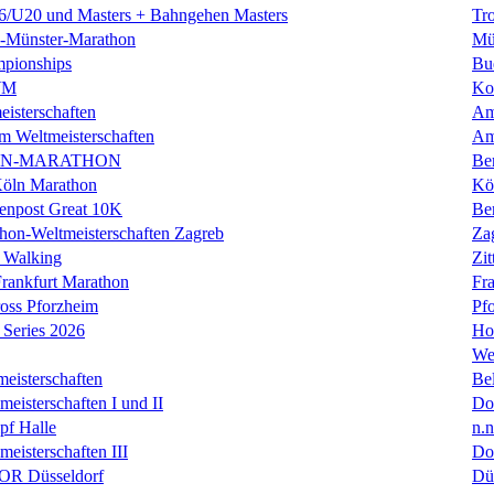
U20 und Masters + Bahngehen Masters
Tro
k-Münster-Marathon
Mü
mpionships
Bu
WM
Ko
isterschaften
Am
m Weltmeisterschaften
Am
IN-MARATHON
Ber
Köln Marathon
Kö
enpost Great 10K
Ber
hon-Weltmeisterschaften Zagreb
Za
 Walking
Zit
rankfurt Marathon
Fra
oss Pforzheim
Pf
Series 2026
Ho
We
eisterschaften
Bel
isterschaften I und II
Do
f Halle
n.n
isterschaften III
Do
R Düsseldorf
Dü