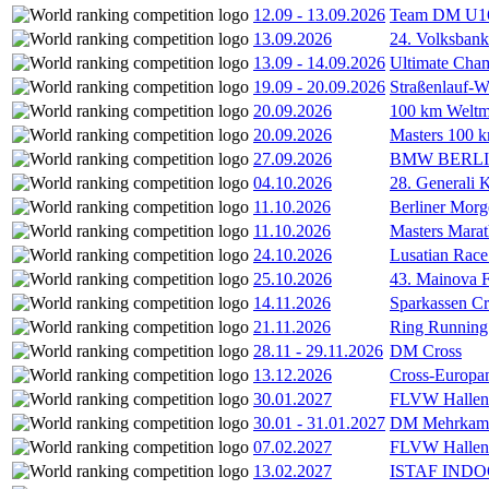
12.09
-
13.09.2026
Team DM U16/
13.09.2026
24. Volksban
13.09
-
14.09.2026
Ultimate Cha
19.09
-
20.09.2026
Straßenlauf-
20.09.2026
100 km Weltme
20.09.2026
Masters 100 k
27.09.2026
BMW BERL
04.10.2026
28. Generali 
11.10.2026
Berliner Morg
11.10.2026
Masters Marat
24.10.2026
Lusatian Race
25.10.2026
43. Mainova F
14.11.2026
Sparkassen Cr
21.11.2026
Ring Running 
28.11
-
29.11.2026
DM Cross
13.12.2026
Cross-Europam
30.01.2027
FLVW Hallenme
30.01
-
31.01.2027
DM Mehrkamp
07.02.2027
FLVW Hallenme
13.02.2027
ISTAF INDOO