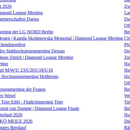
it 2026
Zw
iamond League Meeting
La
eisterschaften Daegu
Da
Of
eeting der LG NORD Berlin
Be
lesien | Kamila Skolimowska Memorial | Diamond League Meeting
Ch
Abendsportfest
Pf
nales Stabhochsprungmeeting Dessau
De
klasse Zürich | Diamond League Meeting
Zü
ting
Hal
f M/W/U 23/U20/U18/U16
Ha
es Hochsprungmeeting Heilbronn
He
Of
prungmeeting der Frauen
Be
en Wesel
We
Trier Eifel - Flutlichtmeeting Trier
Tri
orial van Damme | Diamond League Finale
Brü
erlauf 2026
Ha
 KÖ MEILE 2026
Dü
ers Berglauf
Râ