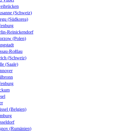
eibrücken
usanne (Schweiz)
egu (Südkorea)
fenburg
rlin-Reinickendorf
orzow (Polen)
ungstadt
ssau-Roßlau
rich (Schweiz)
le (Saale)
nnover
ilbronn
fenburg
ckum
sel
er
ssel (Belgien)
mburg
sseldorf
șnov (Rumänien)