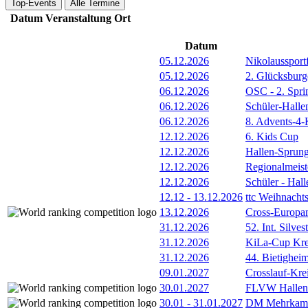
Top-Events
Alle Termine
Datum
Veranstaltung
Ort
Datum
05.12.2026
Nikolaussportf
05.12.2026
2. Glücksburg
06.12.2026
OSC - 2. Spri
06.12.2026
Schüler-Halle
06.12.2026
8. Advents-4-
12.12.2026
6. Kids Cup
12.12.2026
Hallen-Sprun
12.12.2026
Regionalmeist
12.12.2026
Schüler - Hal
12.12
-
13.12.2026
ttc Weihnacht
13.12.2026
Cross-Europam
31.12.2026
52. Int. Silve
31.12.2026
KiLa-Cup Kre
31.12.2026
44. Bietigheim
09.01.2027
Crosslauf-Kre
30.01.2027
FLVW Hallenme
30.01
-
31.01.2027
DM Mehrkamp