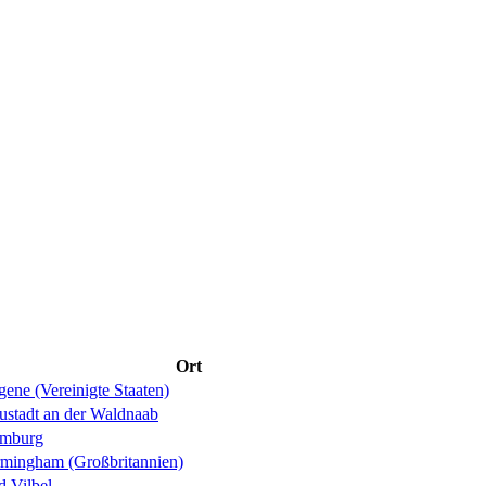
Ort
ene (Vereinigte Staaten)
ustadt an der Waldnaab
mburg
rmingham (Großbritannien)
d Vilbel