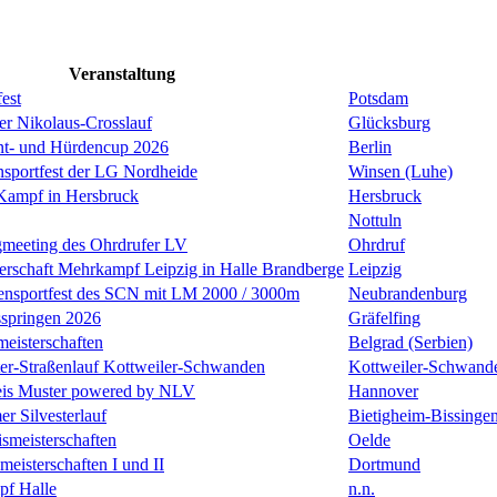
Veranstaltung
est
Potsdam
er Nikolaus-Crosslauf
Glücksburg
nt- und Hürdencup 2026
Berlin
nsportfest der LG Nordheide
Winsen (Luhe)
Kampf in Hersbruck
Hersbruck
Nottuln
gmeeting des Ohrdrufer LV
Ohrdruf
erschaft Mehrkampf Leipzig in Halle Brandberge
Leipzig
lensportfest des SCN mit LM 2000 / 3000m
Neubrandenburg
sspringen 2026
Gräfelfing
eisterschaften
Belgrad (Serbien)
ster-Straßenlauf Kottweiler-Schwanden
Kottweiler-Schwand
is Muster powered by NLV
Hannover
er Silvesterlauf
Bietigheim-Bissinge
ismeisterschaften
Oelde
isterschaften I und II
Dortmund
f Halle
n.n.