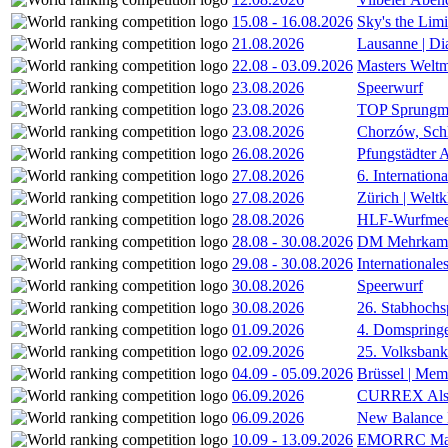
15.08
-
16.08.2026
Sky's the Lim
21.08.2026
Lausanne | D
22.08
-
03.09.2026
Masters Weltm
23.08.2026
Speerwurf
23.08.2026
TOP Sprungm
23.08.2026
Chorzów, Sch
26.08.2026
Pfungstädter 
27.08.2026
6. Internatio
27.08.2026
Zürich | Welt
28.08.2026
HLF-Wurfmee
28.08
-
30.08.2026
DM Mehrkamp
29.08
-
30.08.2026
International
30.08.2026
Speerwurf
30.08.2026
26. Stabhochs
01.09.2026
4. Domspring
02.09.2026
25. Volksbank 
04.09
-
05.09.2026
Brüssel | Mem
06.09.2026
CURREX Alst
06.09.2026
New Balance
10.09
-
13.09.2026
EMORRC Mast