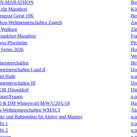
IN-MARATHON
Ber
Köln Marathon
Kö
enpost Great 10K
Ber
hon-Weltmeisterschaften Zagreb
Za
 Walking
Zit
rankfurt Marathon
Fra
oss Pforzheim
Pf
Series 2026
Ho
We
eisterschaften
Bel
isterschaften I und II
Do
f Halle
n.n
isterschaften III
Do
R Düsseldorf
Dü
ner/Frauen
n.n
0 & DM Winterwurf M/W/U20/U18
Hal
en-Weltmeisterschaften WMACI
Al
ke und Bahngehen für Aktive und Masters
n.n
hs 1
n.n
hs 2
n.n
rauen
n.n