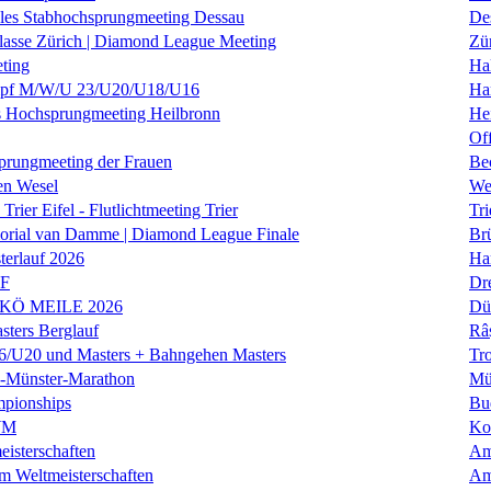
nales Stabhochsprungmeeting Dessau
De
klasse Zürich | Diamond League Meeting
Zü
ting
Hal
f M/W/U 23/U20/U18/U16
Ha
es Hochsprungmeeting Heilbronn
He
Of
prungmeeting der Frauen
Be
en Wesel
We
Trier Eifel - Flutlichtmeeting Trier
Tri
orial van Damme | Diamond League Finale
Brü
erlauf 2026
Ha
LF
Dr
 KÖ MEILE 2026
Dü
ers Berglauf
Râ
U20 und Masters + Bahngehen Masters
Tro
k-Münster-Marathon
Mü
mpionships
Bu
WM
Ko
isterschaften
Am
m Weltmeisterschaften
Am