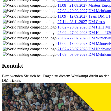
11.08
-
21.08.2027
Masters Europ
27.08
-
29.08.2027
DM Mehrkamp
11.09
-
12.09.2027
Team DM U16
27.11
-
28.11.2027
DM Cross
18.02
-
20.02.2028
DM Halle Män
25.02
-
27.02.2028
DM Halle U2
25.02
-
27.02.2028
DM Winterwu
17.06
-
18.06.2028
DM Männer/F
21.07
-
23.07.2028
DM Nachwuc
01.09
-
03.09.2028
DM Mehrkamp
Kontakt
Bitte wenden Sie sich bei Fragen zu diesem Wettkampf direkt an den 
DM-Tickets