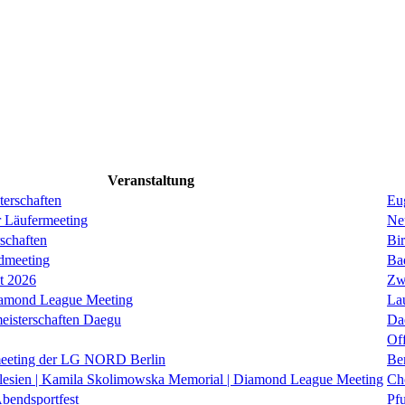
Veranstaltung
erschaften
Eug
r Läufermeeting
Ne
schaften
Bi
dmeeting
Ba
it 2026
Zw
iamond League Meeting
La
eisterschaften Daegu
Da
Of
eeting der LG NORD Berlin
Be
lesien | Kamila Skolimowska Memorial | Diamond League Meeting
Ch
Abendsportfest
Pf