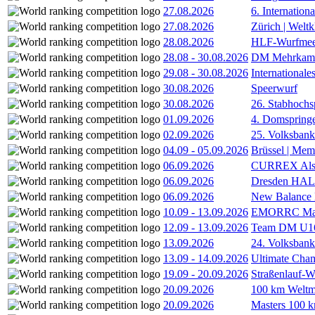
27.08.2026
6. Internatio
27.08.2026
Zürich | Welt
28.08.2026
HLF-Wurfmee
28.08
-
30.08.2026
DM Mehrkamp
29.08
-
30.08.2026
International
30.08.2026
Speerwurf
30.08.2026
26. Stabhochs
01.09.2026
4. Domspring
02.09.2026
25. Volksbank 
04.09
-
05.09.2026
Brüssel | Mem
06.09.2026
CURREX Alst
06.09.2026
Dresden HA
06.09.2026
New Balance
10.09
-
13.09.2026
EMORRC Mast
12.09
-
13.09.2026
Team DM U16/
13.09.2026
24. Volksban
13.09
-
14.09.2026
Ultimate Cha
19.09
-
20.09.2026
Straßenlauf-
20.09.2026
100 km Weltme
20.09.2026
Masters 100 k