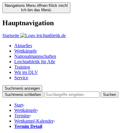
Navigations Menu öffnen
Klick mich!
Ich bin das Menü.
Hauptnavigation
Startseite
Aktuelles
Wettkämpfe
Nationalmannschaften
Leichtathletik für Alle
Training
Wir im DLV
Service
Suchmenü anzeigen
Suchmenü schließen
Suchen
Start
›
Wettkämpfe
›
Termine
›
Wettkampf-Kalender
›
Termin Detail