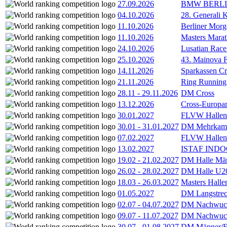
27.09.2026
BMW BERL
04.10.2026
28. Generali 
11.10.2026
Berliner Morg
11.10.2026
Masters Marat
24.10.2026
Lusatian Race
25.10.2026
43. Mainova F
14.11.2026
Sparkassen Cr
21.11.2026
Ring Running 
28.11
-
29.11.2026
DM Cross
13.12.2026
Cross-Europam
30.01.2027
FLVW Hallenme
30.01
-
31.01.2027
DM Mehrkamp
07.02.2027
FLVW Hallenme
13.02.2027
ISTAF INDOO
19.02
-
21.02.2027
DM Halle Män
26.02
-
28.02.2027
DM Halle U2
18.03
-
26.03.2027
Masters Hall
01.05.2027
DM Langstrec
02.07
-
04.07.2027
DM Nachwuc
09.07
-
11.07.2027
DM Nachwuc
30.07
-
01.08.2027
DM Männer/F