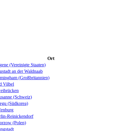
Ort
ene (Vereinigte Staaten)
ustadt an der Waldnaab
rmingham (Großbritannien)
d Vilbel
eibrücken
usanne (Schweiz)
egu (Südkorea)
fenburg
rlin-Reinickendorf
orzow (Polen)
ungstadt