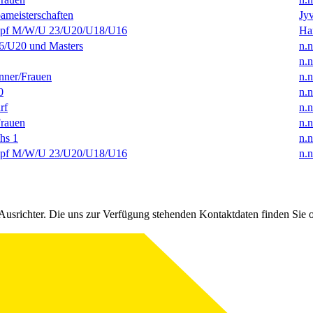
ameisterschaften
Jyv
f M/W/U 23/U20/U18/U16
Ha
/U20 und Masters
n.n
n.n
ner/Frauen
n.n
0
n.n
rf
n.n
rauen
n.n
hs 1
n.n
f M/W/U 23/U20/U18/U16
n.n
Ausrichter. Die uns zur Verfügung stehenden Kontaktdaten finden Sie 