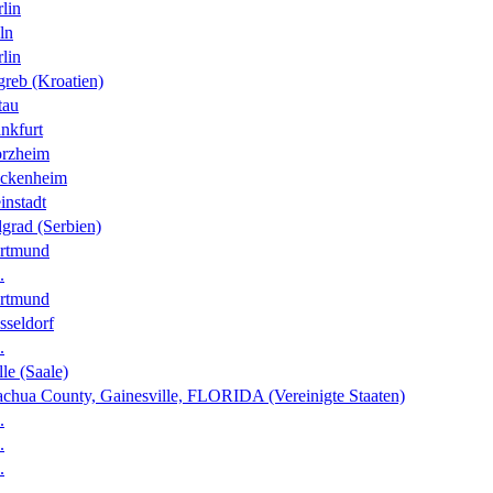
lin
ln
lin
greb (Kroatien)
tau
nkfurt
orzheim
ckenheim
instadt
grad (Serbien)
rtmund
.
rtmund
sseldorf
.
le (Saale)
achua County, Gainesville, FLORIDA (Vereinigte Staaten)
.
.
.
.