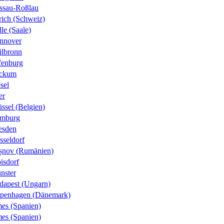
ssau-Roßlau
rich (Schweiz)
le (Saale)
nnover
ilbronn
fenburg
ckum
sel
er
ssel (Belgien)
mburg
esden
sseldorf
șnov (Rumänien)
isdorf
nster
dapest (Ungarn)
penhagen (Dänemark)
es (Spanien)
es (Spanien)