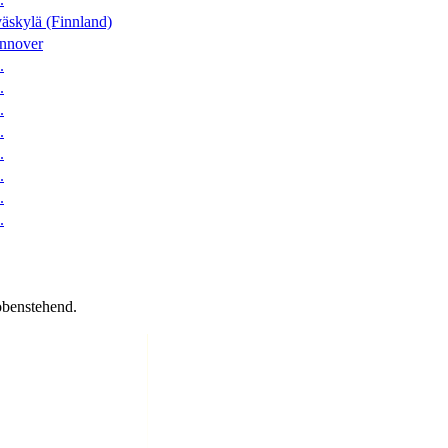
äskylä (Finnland)
nnover
.
.
.
.
.
.
.
.
obenstehend.