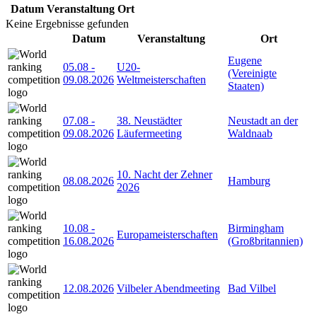
Datum
Veranstaltung
Ort
Keine Ergebnisse gefunden
Datum
Veranstaltung
Ort
Eugene
05.08
-
U20-
(Vereinigte
09.08.2026
Weltmeisterschaften
Staaten)
07.08
-
38. Neustädter
Neustadt an der
09.08.2026
Läufermeeting
Waldnaab
10. Nacht der Zehner
08.08.2026
Hamburg
2026
10.08
-
Birmingham
Europameisterschaften
16.08.2026
(Großbritannien)
12.08.2026
Vilbeler Abendmeeting
Bad Vilbel