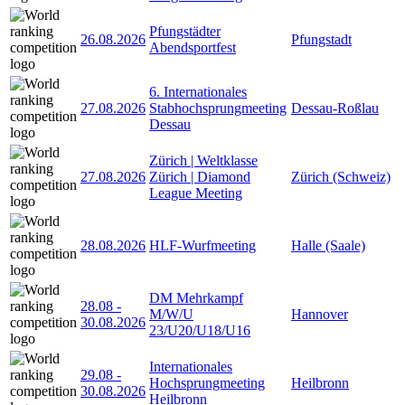
Pfungstädter
26.08.2026
Pfungstadt
Abendsportfest
6. Internationales
27.08.2026
Stabhochsprungmeeting
Dessau-Roßlau
Dessau
Zürich | Weltklasse
27.08.2026
Zürich | Diamond
Zürich (Schweiz)
League Meeting
28.08.2026
HLF-Wurfmeeting
Halle (Saale)
DM Mehrkampf
28.08
-
M/W/U
Hannover
30.08.2026
23/U20/U18/U16
Internationales
29.08
-
Hochsprungmeeting
Heilbronn
30.08.2026
Heilbronn