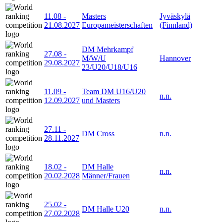
11.08
-
Masters
Jyväskylä
21.08.2027
Europameisterschaften
(Finnland)
DM Mehrkampf
27.08
-
M/W/U
Hannover
29.08.2027
23/U20/U18/U16
11.09
-
Team DM U16/U20
n.n.
12.09.2027
und Masters
27.11
-
DM Cross
n.n.
28.11.2027
18.02
-
DM Halle
n.n.
20.02.2028
Männer/Frauen
25.02
-
DM Halle U20
n.n.
27.02.2028