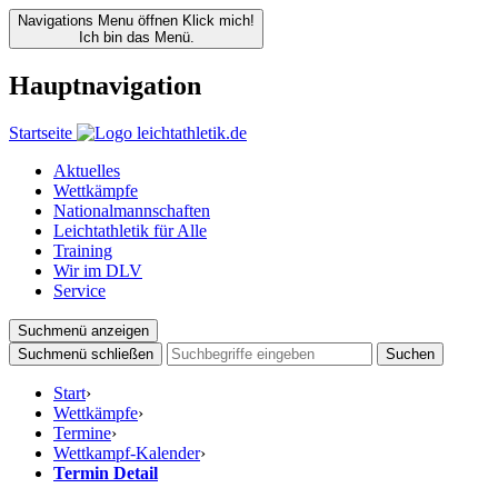
Navigations Menu öffnen
Klick mich!
Ich bin das Menü.
Hauptnavigation
Startseite
Aktuelles
Wettkämpfe
Nationalmannschaften
Leichtathletik für Alle
Training
Wir im DLV
Service
Suchmenü anzeigen
Suchmenü schließen
Suchen
Start
›
Wettkämpfe
›
Termine
›
Wettkampf-Kalender
›
Termin Detail