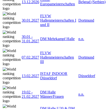
13.12.2026
Belgrad (Serbien)
Europameisterschaften
FLVW
30.01.2027
Hallenmeisterschaften I
Dortmund
und II
30.01
-
DM Mehrkampf Halle
n.n.
31.01.2027
FLVW
07.02.2027
Hallenmeisterschaften
Dortmund
III
ISTAF INDOOR
13.02.2027
Düsseldorf
Düsseldorf
19.02
-
DM Halle
n.n.
21.02.2027
Männer/Frauen
DM Halle U20 & DM