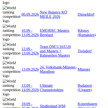
New Balance KÖ
06.09.2026
Düsseldorf
MEILE 2026
10.09
-
EMORRC Masters
Râșnov
13.09.2026
Berglauf
(Rumänien)
Team DM U16/U20
12.09
-
und Masters +
Troisdorf
13.09.2026
Bahngehen Masters
24. Volksbank-Münster-
13.09.2026
Münster
Marathon
13.09
-
Ultimate
Budapest
14.09.2026
Championships
(Ungarn)
19.09
-
Kopenhagen
Straßenlauf-WM