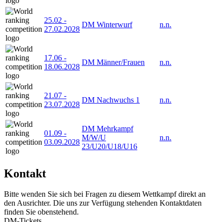
25.02
-
DM Winterwurf
n.n.
27.02.2028
17.06
-
DM Männer/Frauen
n.n.
18.06.2028
21.07
-
DM Nachwuchs 1
n.n.
23.07.2028
DM Mehrkampf
01.09
-
M/W/U
n.n.
03.09.2028
23/U20/U18/U16
Kontakt
Bitte wenden Sie sich bei Fragen zu diesem Wettkampf direkt an
den Ausrichter. Die uns zur Verfügung stehenden Kontaktdaten
finden Sie obenstehend.
DM-Tickets