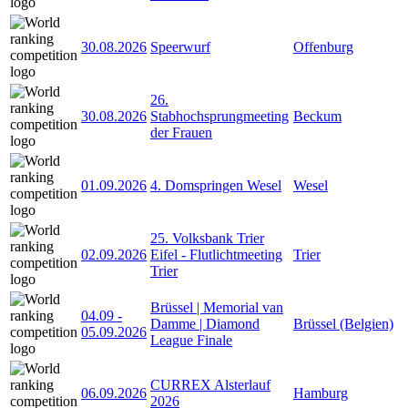
30.08.2026
Speerwurf
Offenburg
26.
30.08.2026
Stabhochsprungmeeting
Beckum
der Frauen
01.09.2026
4. Domspringen Wesel
Wesel
25. Volksbank Trier
02.09.2026
Eifel - Flutlichtmeeting
Trier
Trier
Brüssel | Memorial van
04.09
-
Damme | Diamond
Brüssel (Belgien)
05.09.2026
League Finale
CURREX Alsterlauf
06.09.2026
Hamburg
2026