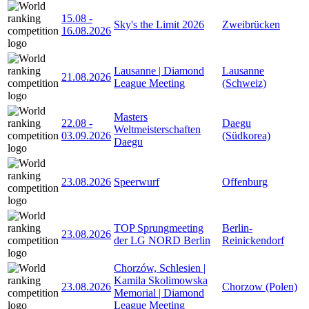
15.08
-
Sky's the Limit 2026
Zweibrücken
16.08.2026
Lausanne | Diamond
Lausanne
21.08.2026
League Meeting
(Schweiz)
Masters
22.08
-
Daegu
Weltmeisterschaften
03.09.2026
(Südkorea)
Daegu
23.08.2026
Speerwurf
Offenburg
TOP Sprungmeeting
Berlin-
23.08.2026
der LG NORD Berlin
Reinickendorf
Chorzów, Schlesien |
Kamila Skolimowska
23.08.2026
Chorzow (Polen)
Memorial | Diamond
League Meeting