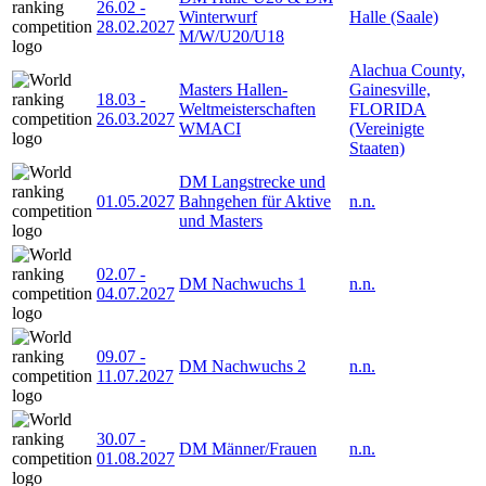
26.02
-
Winterwurf
Halle (Saale)
28.02.2027
M/W/U20/U18
Alachua County,
Masters Hallen-
Gainesville,
18.03
-
Weltmeisterschaften
FLORIDA
26.03.2027
WMACI
(Vereinigte
Staaten)
DM Langstrecke und
01.05.2027
Bahngehen für Aktive
n.n.
und Masters
02.07
-
DM Nachwuchs 1
n.n.
04.07.2027
09.07
-
DM Nachwuchs 2
n.n.
11.07.2027
30.07
-
DM Männer/Frauen
n.n.
01.08.2027