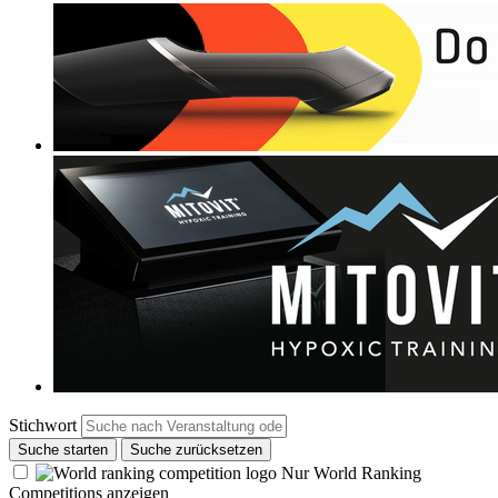
Stichwort
Suche starten
Suche zurücksetzen
Nur World Ranking
Competitions anzeigen