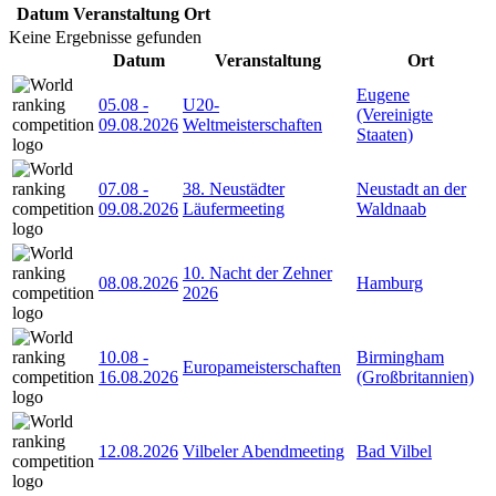
Datum
Veranstaltung
Ort
Keine Ergebnisse gefunden
Datum
Veranstaltung
Ort
Eugene
05.08
-
U20-
(Vereinigte
09.08.2026
Weltmeisterschaften
Staaten)
07.08
-
38. Neustädter
Neustadt an der
09.08.2026
Läufermeeting
Waldnaab
10. Nacht der Zehner
08.08.2026
Hamburg
2026
10.08
-
Birmingham
Europameisterschaften
16.08.2026
(Großbritannien)
12.08.2026
Vilbeler Abendmeeting
Bad Vilbel