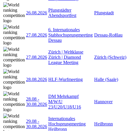
Pfungstädter
26.08.2026
Pfungstadt
Abendsportfest
6. Internationales
27.08.2026
Stabhochsprungmeeting
Dessau-Roßlau
Dessau
Zürich | Weltklasse
27.08.2026
Zürich | Diamond
Zürich (Schweiz)
League Meeting
28.08.2026
HLF-Wurfmeeting
Halle (Saale)
DM Mehrkampf
28.08
-
M/W/U
Hannover
30.08.2026
23/U20/U18/U16
Internationales
29.08
-
Hochsprungmeeting
Heilbronn
30.08.2026
Heilbronn