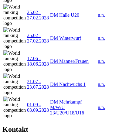
25.02
-
DM Halle U20
n.n.
27.02.2028
25.02
-
DM Winterwurf
n.n.
27.02.2028
17.06
-
DM Männer/Frauen
n.n.
18.06.2028
21.07
-
DM Nachwuchs 1
n.n.
23.07.2028
DM Mehrkampf
01.09
-
M/W/U
n.n.
03.09.2028
23/U20/U18/U16
Kontakt