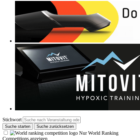
Stichwort
Suche starten
Suche zurücksetzen
Nur World Ranking
Competitions anzeigen