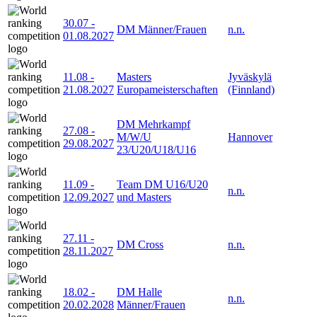
30.07
-
DM Männer/Frauen
n.n.
01.08.2027
11.08
-
Masters
Jyväskylä
21.08.2027
Europameisterschaften
(Finnland)
DM Mehrkampf
27.08
-
M/W/U
Hannover
29.08.2027
23/U20/U18/U16
11.09
-
Team DM U16/U20
n.n.
12.09.2027
und Masters
27.11
-
DM Cross
n.n.
28.11.2027
18.02
-
DM Halle
n.n.
20.02.2028
Männer/Frauen