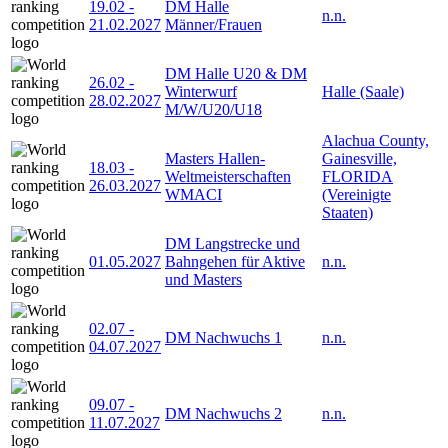
19.02
-
DM Halle
n.n.
21.02.2027
Männer/Frauen
DM Halle U20 & DM
26.02
-
Winterwurf
Halle (Saale)
28.02.2027
M/W/U20/U18
Alachua County,
Masters Hallen-
Gainesville,
18.03
-
Weltmeisterschaften
FLORIDA
26.03.2027
WMACI
(Vereinigte
Staaten)
DM Langstrecke und
01.05.2027
Bahngehen für Aktive
n.n.
und Masters
02.07
-
DM Nachwuchs 1
n.n.
04.07.2027
09.07
-
DM Nachwuchs 2
n.n.
11.07.2027