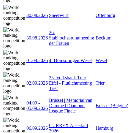
30.08.2026
Speerwurf
Offenburg
26.
30.08.2026
Stabhochsprungmeeting
Beckum
der Frauen
01.09.2026
4. Domspringen Wesel
Wesel
25. Volksbank Trier
02.09.2026
Eifel - Flutlichtmeeting
Trier
Trier
Brüssel | Memorial van
04.09
-
Damme | Diamond
Brüssel (Belgien)
05.09.2026
League Finale
CURREX Alsterlauf
06.09.2026
Hamburg
2026