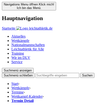
Navigations Menu öffnen
Klick mich!
Ich bin das Menü.
Hauptnavigation
Startseite
Aktuelles
Wettkämpfe
Nationalmannschaften
Leichtathletik für Alle
Training
Wir im DLV
Service
Suchmenü anzeigen
Suchmenü schließen
Suchen
Start
›
Wettkämpfe
›
Termine
›
Wettkampf-Kalender
›
Termin Detail