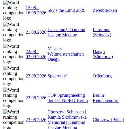
15.08
-
Sky's the Limit 2026
Zweibrücken
16.08.2026
Lausanne | Diamond
Lausanne
21.08.2026
League Meeting
(Schweiz)
Masters
22.08
-
Daegu
Weltmeisterschaften
03.09.2026
(Südkorea)
Daegu
23.08.2026
Speerwurf
Offenburg
TOP Sprungmeeting
Berlin-
23.08.2026
der LG NORD Berlin
Reinickendorf
Chorzów, Schlesien |
Kamila Skolimowska
23.08.2026
Chorzow (Polen)
Memorial | Diamond
League Meeting