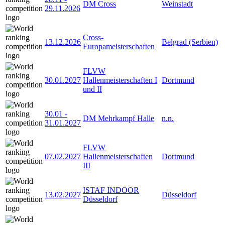
DM Cross
Weinstadt
29.11.2026
Cross-
13.12.2026
Belgrad (Serbien)
Europameisterschaften
FLVW
30.01.2027
Hallenmeisterschaften I
Dortmund
und II
30.01
-
DM Mehrkampf Halle
n.n.
31.01.2027
FLVW
07.02.2027
Hallenmeisterschaften
Dortmund
III
ISTAF INDOOR
13.02.2027
Düsseldorf
Düsseldorf