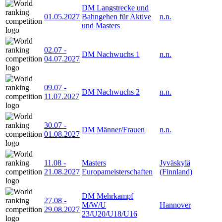
DM Langstrecke und
01.05.2027
Bahngehen für Aktive
n.n.
und Masters
02.07
-
DM Nachwuchs 1
n.n.
04.07.2027
09.07
-
DM Nachwuchs 2
n.n.
11.07.2027
30.07
-
DM Männer/Frauen
n.n.
01.08.2027
11.08
-
Masters
Jyväskylä
21.08.2027
Europameisterschaften
(Finnland)
DM Mehrkampf
27.08
-
M/W/U
Hannover
29.08.2027
23/U20/U18/U16