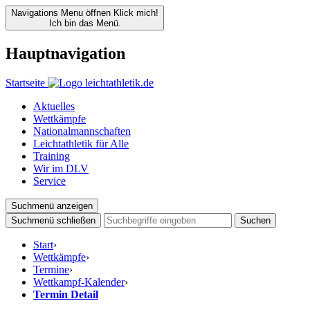
Navigations Menu öffnen
Klick mich!
Ich bin das Menü.
Hauptnavigation
Startseite
Aktuelles
Wettkämpfe
Nationalmannschaften
Leichtathletik für Alle
Training
Wir im DLV
Service
Suchmenü anzeigen
Suchmenü schließen
Suchen
Start
›
Wettkämpfe
›
Termine
›
Wettkampf-Kalender
›
Termin Detail