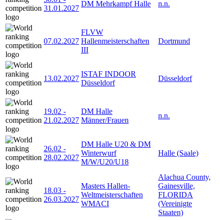
DM Mehrkampf Halle
n.n.
31.01.2027
FLVW
07.02.2027
Hallenmeisterschaften
Dortmund
III
ISTAF INDOOR
13.02.2027
Düsseldorf
Düsseldorf
19.02
-
DM Halle
n.n.
21.02.2027
Männer/Frauen
DM Halle U20 & DM
26.02
-
Winterwurf
Halle (Saale)
28.02.2027
M/W/U20/U18
Alachua County,
Masters Hallen-
Gainesville,
18.03
-
Weltmeisterschaften
FLORIDA
26.03.2027
WMACI
(Vereinigte
Staaten)