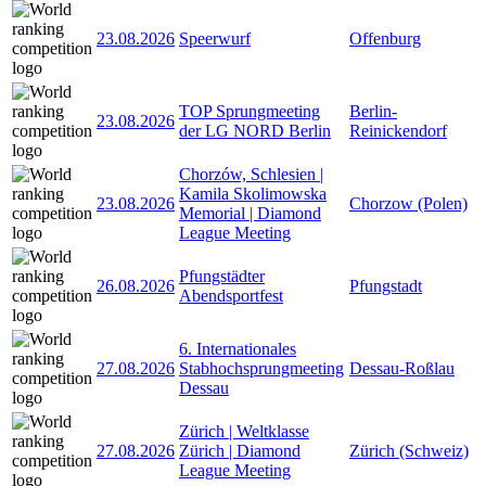
23.08.2026
Speerwurf
Offenburg
TOP Sprungmeeting
Berlin-
23.08.2026
der LG NORD Berlin
Reinickendorf
Chorzów, Schlesien |
Kamila Skolimowska
23.08.2026
Chorzow (Polen)
Memorial | Diamond
League Meeting
Pfungstädter
26.08.2026
Pfungstadt
Abendsportfest
6. Internationales
27.08.2026
Stabhochsprungmeeting
Dessau-Roßlau
Dessau
Zürich | Weltklasse
27.08.2026
Zürich | Diamond
Zürich (Schweiz)
League Meeting