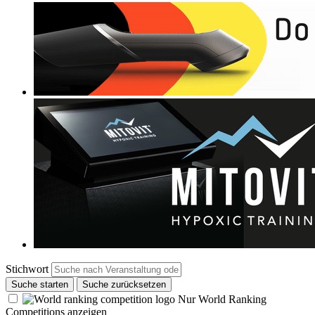
Stichwort
Suche starten
Suche zurücksetzen
Nur World Ranking
Competitions anzeigen