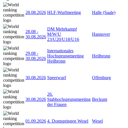
28.08.2026
HLF-Wurfmeeting
Halle (Saale)
DM Mehrkampf
28.08
-
M/W/U
Hannover
30.08.2026
23/U20/U18/U16
Internationales
29.08
-
Hochsprungmeeting
Heilbronn
30.08.2026
Heilbronn
30.08.2026
Speerwurf
Offenburg
26.
30.08.2026
Stabhochsprungmeeting
Beckum
der Frauen
01.09.2026
4. Domspringen Wesel
Wesel