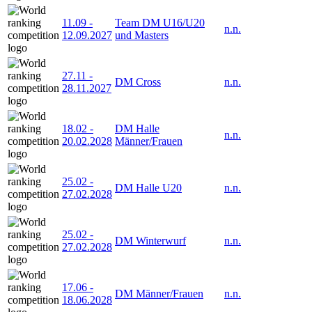
11.09
-
Team DM U16/U20
n.n.
12.09.2027
und Masters
27.11
-
DM Cross
n.n.
28.11.2027
18.02
-
DM Halle
n.n.
20.02.2028
Männer/Frauen
25.02
-
DM Halle U20
n.n.
27.02.2028
25.02
-
DM Winterwurf
n.n.
27.02.2028
17.06
-
DM Männer/Frauen
n.n.
18.06.2028