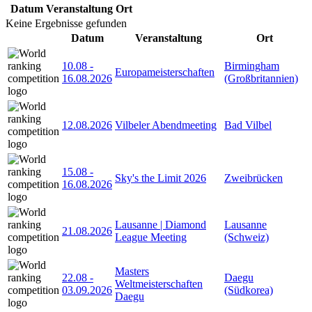
Datum
Veranstaltung
Ort
Keine Ergebnisse gefunden
Datum
Veranstaltung
Ort
10.08
-
Birmingham
Europameisterschaften
16.08.2026
(Großbritannien)
12.08.2026
Vilbeler Abendmeeting
Bad Vilbel
15.08
-
Sky's the Limit 2026
Zweibrücken
16.08.2026
Lausanne | Diamond
Lausanne
21.08.2026
League Meeting
(Schweiz)
Masters
22.08
-
Daegu
Weltmeisterschaften
03.09.2026
(Südkorea)
Daegu