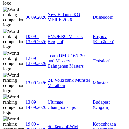
New Balance KÖ
06.09.2026
Düsseldorf
MEILE 2026
10.09
-
EMORRC Masters
Râșnov
13.09.2026
Berglauf
(Rumänien)
Team DM U16/U20
12.09
-
und Masters +
Troisdorf
13.09.2026
Bahngehen Masters
24. Volksbank-Münster-
13.09.2026
Münster
Marathon
13.09
-
Ultimate
Budapest
14.09.2026
Championships
(Ungarn)
19.09
-
Kopenhagen
Straßenlauf-WM