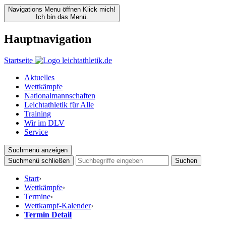
Navigations Menu öffnen
Klick mich!
Ich bin das Menü.
Hauptnavigation
Startseite
Aktuelles
Wettkämpfe
Nationalmannschaften
Leichtathletik für Alle
Training
Wir im DLV
Service
Suchmenü anzeigen
Suchmenü schließen
Suchen
Start
›
Wettkämpfe
›
Termine
›
Wettkampf-Kalender
›
Termin Detail