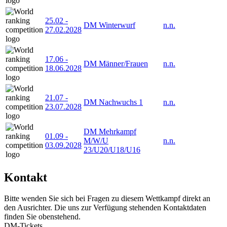
25.02
-
DM Winterwurf
n.n.
27.02.2028
17.06
-
DM Männer/Frauen
n.n.
18.06.2028
21.07
-
DM Nachwuchs 1
n.n.
23.07.2028
DM Mehrkampf
01.09
-
M/W/U
n.n.
03.09.2028
23/U20/U18/U16
Kontakt
Bitte wenden Sie sich bei Fragen zu diesem Wettkampf direkt an
den Ausrichter. Die uns zur Verfügung stehenden Kontaktdaten
finden Sie obenstehend.
DM-Tickets