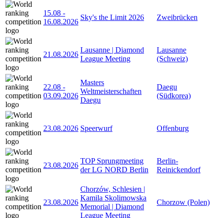
15.08
-
Sky's the Limit 2026
Zweibrücken
16.08.2026
Lausanne | Diamond
Lausanne
21.08.2026
League Meeting
(Schweiz)
Masters
22.08
-
Daegu
Weltmeisterschaften
03.09.2026
(Südkorea)
Daegu
23.08.2026
Speerwurf
Offenburg
TOP Sprungmeeting
Berlin-
23.08.2026
der LG NORD Berlin
Reinickendorf
Chorzów, Schlesien |
Kamila Skolimowska
23.08.2026
Chorzow (Polen)
Memorial | Diamond
League Meeting