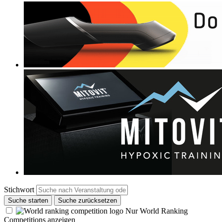
Stichwort
Suche starten
Suche zurücksetzen
Nur World Ranking
Competitions anzeigen