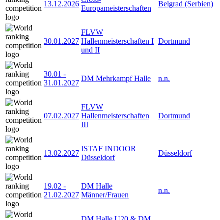
13.12.2026
Belgrad (Serbien)
Europameisterschaften
FLVW
30.01.2027
Hallenmeisterschaften I
Dortmund
und II
30.01
-
DM Mehrkampf Halle
n.n.
31.01.2027
FLVW
07.02.2027
Hallenmeisterschaften
Dortmund
III
ISTAF INDOOR
13.02.2027
Düsseldorf
Düsseldorf
19.02
-
DM Halle
n.n.
21.02.2027
Männer/Frauen
DM Halle U20 & DM