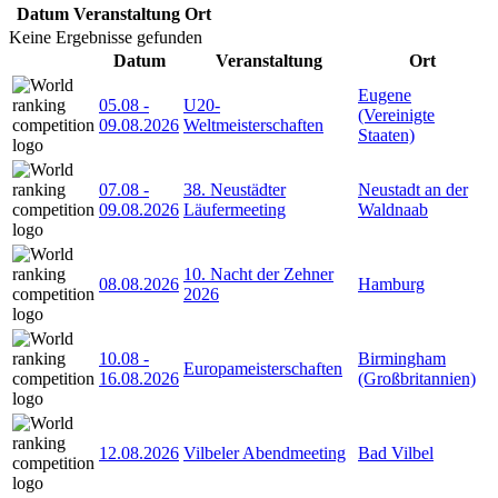
Datum
Veranstaltung
Ort
Keine Ergebnisse gefunden
Datum
Veranstaltung
Ort
Eugene
05.08
-
U20-
(Vereinigte
09.08.2026
Weltmeisterschaften
Staaten)
07.08
-
38. Neustädter
Neustadt an der
09.08.2026
Läufermeeting
Waldnaab
10. Nacht der Zehner
08.08.2026
Hamburg
2026
10.08
-
Birmingham
Europameisterschaften
16.08.2026
(Großbritannien)
12.08.2026
Vilbeler Abendmeeting
Bad Vilbel