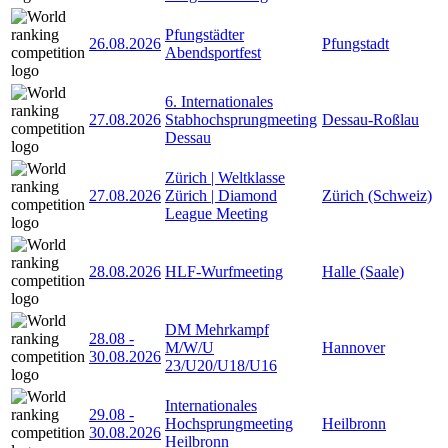
Pfungstädter
26.08.2026
Pfungstadt
Abendsportfest
6. Internationales
27.08.2026
Stabhochsprungmeeting
Dessau-Roßlau
Dessau
Zürich | Weltklasse
27.08.2026
Zürich | Diamond
Zürich (Schweiz)
League Meeting
28.08.2026
HLF-Wurfmeeting
Halle (Saale)
DM Mehrkampf
28.08
-
M/W/U
Hannover
30.08.2026
23/U20/U18/U16
Internationales
29.08
-
Hochsprungmeeting
Heilbronn
30.08.2026
Heilbronn