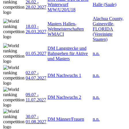
26.02
-
Winterwurf
Halle (Saale)
28.02.2027
M/W/U20/U18
Alachua County,
Masters Hallen-
Gainesville,
18.03
-
Weltmeisterschaften
FLORIDA
26.03.2027
WMACI
(Vereinigte
Staaten)
DM Langstrecke und
01.05.2027
Bahngehen für Aktive
n.n.
und Masters
02.07
-
DM Nachwuchs 1
n.n.
04.07.2027
09.07
-
DM Nachwuchs 2
n.n.
11.07.2027
30.07
-
DM Männer/Frauen
n.n.
01.08.2027