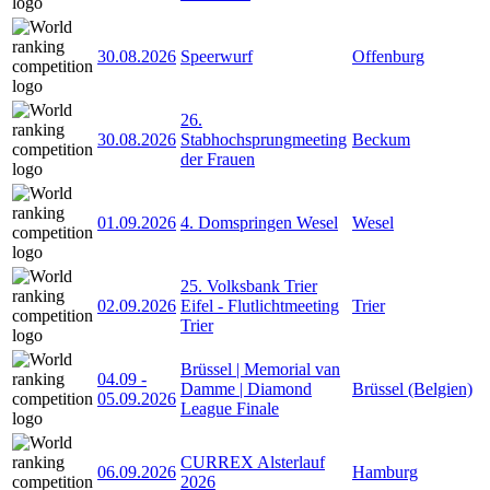
30.08.2026
Speerwurf
Offenburg
26.
30.08.2026
Stabhochsprungmeeting
Beckum
der Frauen
01.09.2026
4. Domspringen Wesel
Wesel
25. Volksbank Trier
02.09.2026
Eifel - Flutlichtmeeting
Trier
Trier
Brüssel | Memorial van
04.09
-
Damme | Diamond
Brüssel (Belgien)
05.09.2026
League Finale
CURREX Alsterlauf
06.09.2026
Hamburg
2026