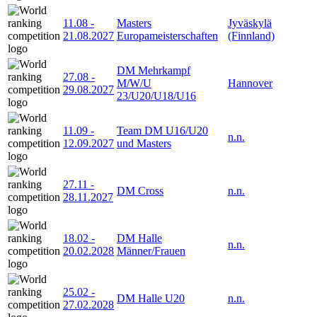
11.08
-
Masters
Jyväskylä
21.08.2027
Europameisterschaften
(Finnland)
DM Mehrkampf
27.08
-
M/W/U
Hannover
29.08.2027
23/U20/U18/U16
11.09
-
Team DM U16/U20
n.n.
12.09.2027
und Masters
27.11
-
DM Cross
n.n.
28.11.2027
18.02
-
DM Halle
n.n.
20.02.2028
Männer/Frauen
25.02
-
DM Halle U20
n.n.
27.02.2028