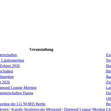
Veranstaltung
erschaften
Eug
r Läufermeeting
Ne
 Zehner 2026
Ha
schaften
Bi
dmeeting
Ba
it 2026
Zw
iamond League Meeting
La
eisterschaften Daegu
Da
Of
eeting der LG NORD Berlin
Be
lesien | Kamila Skolimowska Memorial | Diamond League Meeting
Ch