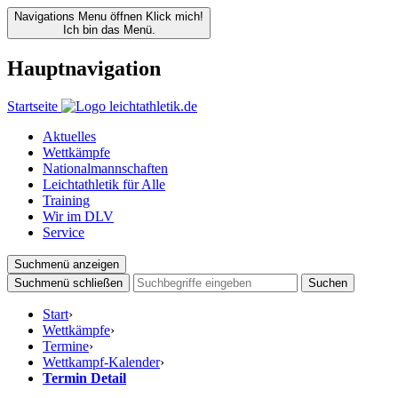
Navigations Menu öffnen
Klick mich!
Ich bin das Menü.
Hauptnavigation
Startseite
Aktuelles
Wettkämpfe
Nationalmannschaften
Leichtathletik für Alle
Training
Wir im DLV
Service
Suchmenü anzeigen
Suchmenü schließen
Suchen
Start
›
Wettkämpfe
›
Termine
›
Wettkampf-Kalender
›
Termin Detail