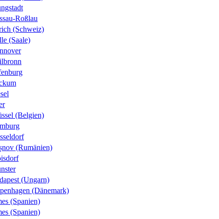
ungstadt
ssau-Roßlau
rich (Schweiz)
le (Saale)
nnover
ilbronn
fenburg
ckum
sel
er
ssel (Belgien)
mburg
sseldorf
șnov (Rumänien)
isdorf
nster
dapest (Ungarn)
penhagen (Dänemark)
es (Spanien)
es (Spanien)