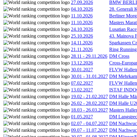
27.09.2026
BMW BERL
04.10.2026
28. Generali 
11.10.2026
Berliner Morg
11.10.2026
Masters Marat
24.10.2026
Lusatian Race
25.10.2026
43. Mainova F
14.11.2026
Sparkassen Cr
21.11.2026
Ring Running 
28.11
-
29.11.2026
DM Cross
13.12.2026
Cross-Europam
30.01.2027
FLVW Hallenme
30.01
-
31.01.2027
DM Mehrkamp
07.02.2027
FLVW Hallenme
13.02.2027
ISTAF INDOO
19.02
-
21.02.2027
DM Halle Män
26.02
-
28.02.2027
DM Halle U2
18.03
-
26.03.2027
Masters Hall
01.05.2027
DM Langstrec
02.07
-
04.07.2027
DM Nachwuc
09.07
-
11.07.2027
DM Nachwuc
30.07
-
01.08.2027
DM Männer/F