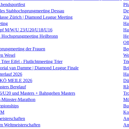
Abendsportfest
Pf
nales Stabhochsprungmeeting Dessau
De
klasse Zürich | Diamond League Meeting
Zü
ting
Hal
f M/W/U 23/U20/U18/U16
Ha
es Hochsprungmeeting Heilbronn
He
Of
prungmeeting der Frauen
Be
en Wesel
We
Trier Eifel - Flutlichtmeeting Trier
Tri
orial van Damme | Diamond League Finale
Brü
erlauf 2026
Ha
 KÖ MEILE 2026
Dü
ers Berglauf
Râ
U20 und Masters + Bahngehen Masters
Tro
k-Münster-Marathon
Mü
mpionships
Bu
WM
Ko
isterschaften
Am
m Weltmeisterschaften
Am