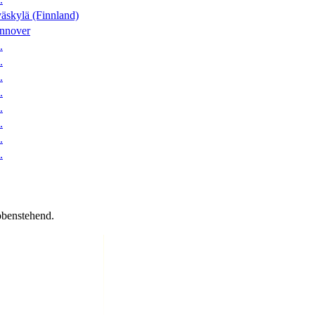
äskylä (Finnland)
nnover
.
.
.
.
.
.
.
.
obenstehend.