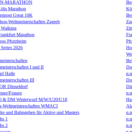
IN-MARATHON
Ber
Köln Marathon
Kö
enpost Great 10K
Ber
hon-Weltmeisterschaften Zagreb
Za
 Walking
Zit
rankfurt Marathon
Fra
oss Pforzheim
Pf
Series 2026
Ho
We
eisterschaften
Bel
isterschaften I und II
Do
f Halle
n.n
isterschaften III
Do
R Düsseldorf
Dü
ner/Frauen
n.n
0 & DM Winterwurf M/W/U20/U18
Hal
en-Weltmeisterschaften WMACI
Al
ke und Bahngehen für Aktive und Masters
n.n
hs 1
n.n
hs 2
n.n
rauen
n.n