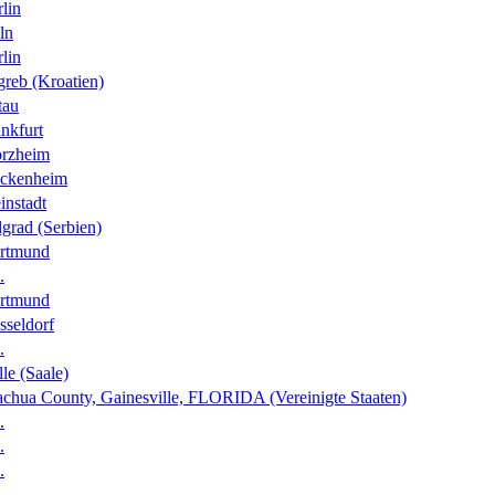
lin
ln
lin
greb (Kroatien)
tau
nkfurt
orzheim
ckenheim
instadt
grad (Serbien)
rtmund
.
rtmund
sseldorf
.
le (Saale)
achua County, Gainesville, FLORIDA (Vereinigte Staaten)
.
.
.
.