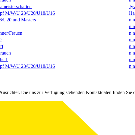
ameisterschaften
Jyv
f M/W/U 23/U20/U18/U16
Ha
/U20 und Masters
n.n
n.n
ner/Frauen
n.n
0
n.n
rf
n.n
rauen
n.n
hs 1
n.n
f M/W/U 23/U20/U18/U16
n.n
Ausrichter. Die uns zur Verfügung stehenden Kontaktdaten finden Sie 