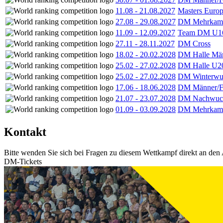
11.08
-
21.08.2027
Masters Europ
27.08
-
29.08.2027
DM Mehrkamp
11.09
-
12.09.2027
Team DM U16
27.11
-
28.11.2027
DM Cross
18.02
-
20.02.2028
DM Halle Män
25.02
-
27.02.2028
DM Halle U2
25.02
-
27.02.2028
DM Winterwu
17.06
-
18.06.2028
DM Männer/F
21.07
-
23.07.2028
DM Nachwuc
01.09
-
03.09.2028
DM Mehrkamp
Kontakt
Bitte wenden Sie sich bei Fragen zu diesem Wettkampf direkt an den 
DM-Tickets