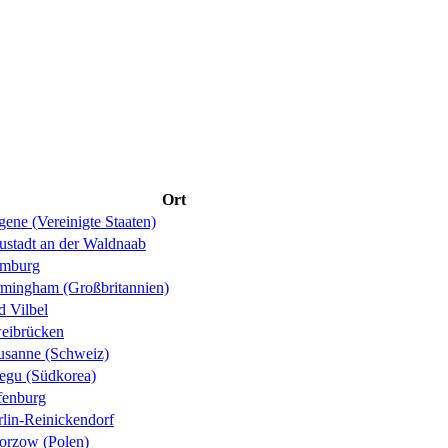
Ort
ene (Vereinigte Staaten)
ustadt an der Waldnaab
mburg
rmingham (Großbritannien)
d Vilbel
eibrücken
usanne (Schweiz)
egu (Südkorea)
fenburg
rlin-Reinickendorf
orzow (Polen)