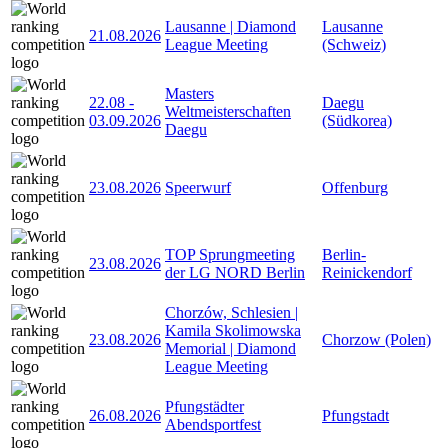
Lausanne | Diamond
Lausanne
21.08.2026
League Meeting
(Schweiz)
Masters
22.08
-
Daegu
Weltmeisterschaften
03.09.2026
(Südkorea)
Daegu
23.08.2026
Speerwurf
Offenburg
TOP Sprungmeeting
Berlin-
23.08.2026
der LG NORD Berlin
Reinickendorf
Chorzów, Schlesien |
Kamila Skolimowska
23.08.2026
Chorzow (Polen)
Memorial | Diamond
League Meeting
Pfungstädter
26.08.2026
Pfungstadt
Abendsportfest