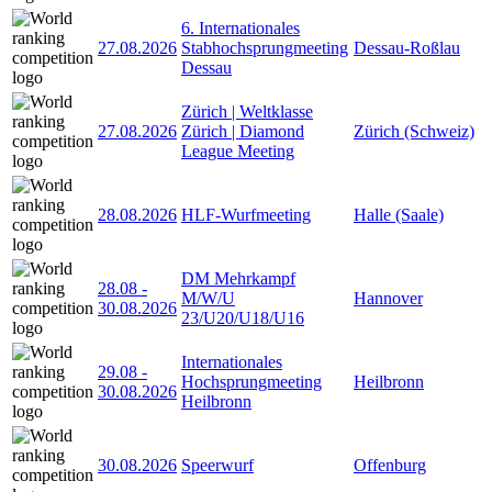
6. Internationales
27.08.2026
Stabhochsprungmeeting
Dessau-Roßlau
Dessau
Zürich | Weltklasse
27.08.2026
Zürich | Diamond
Zürich (Schweiz)
League Meeting
28.08.2026
HLF-Wurfmeeting
Halle (Saale)
DM Mehrkampf
28.08
-
M/W/U
Hannover
30.08.2026
23/U20/U18/U16
Internationales
29.08
-
Hochsprungmeeting
Heilbronn
30.08.2026
Heilbronn
30.08.2026
Speerwurf
Offenburg