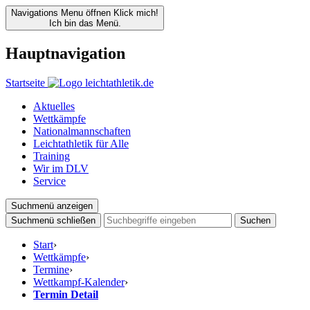
Navigations Menu öffnen
Klick mich!
Ich bin das Menü.
Hauptnavigation
Startseite
Aktuelles
Wettkämpfe
Nationalmannschaften
Leichtathletik für Alle
Training
Wir im DLV
Service
Suchmenü anzeigen
Suchmenü schließen
Suchen
Start
›
Wettkämpfe
›
Termine
›
Wettkampf-Kalender
›
Termin Detail