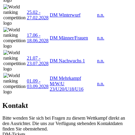
25.02
-
DM Winterwurf
n.n.
27.02.2028
17.06
-
DM Männer/Frauen
n.n.
18.06.2028
21.07
-
DM Nachwuchs 1
n.n.
23.07.2028
DM Mehrkampf
01.09
-
M/W/U
n.n.
03.09.2028
23/U20/U18/U16
Kontakt
Bitte wenden Sie sich bei Fragen zu diesem Wettkampf direkt an
den Ausrichter. Die uns zur Verfügung stehenden Kontaktdaten
finden Sie obenstehend.
DM-Tickets