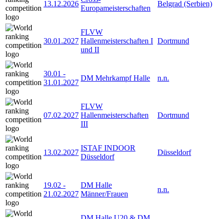
13.12.2026
Belgrad (Serbien)
Europameisterschaften
FLVW
30.01.2027
Hallenmeisterschaften I
Dortmund
und II
30.01
-
DM Mehrkampf Halle
n.n.
31.01.2027
FLVW
07.02.2027
Hallenmeisterschaften
Dortmund
III
ISTAF INDOOR
13.02.2027
Düsseldorf
Düsseldorf
19.02
-
DM Halle
n.n.
21.02.2027
Männer/Frauen
DM Halle U20 & DM