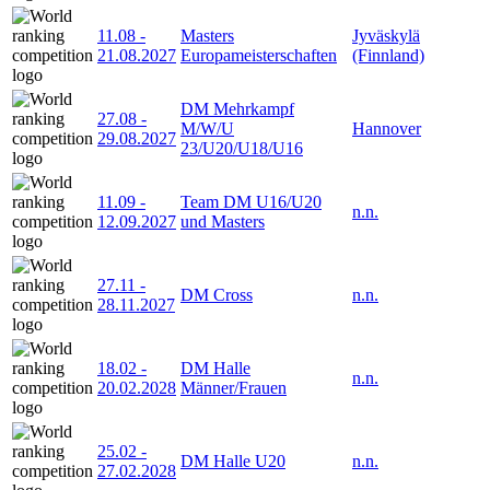
11.08
-
Masters
Jyväskylä
21.08.2027
Europameisterschaften
(Finnland)
DM Mehrkampf
27.08
-
M/W/U
Hannover
29.08.2027
23/U20/U18/U16
11.09
-
Team DM U16/U20
n.n.
12.09.2027
und Masters
27.11
-
DM Cross
n.n.
28.11.2027
18.02
-
DM Halle
n.n.
20.02.2028
Männer/Frauen
25.02
-
DM Halle U20
n.n.
27.02.2028