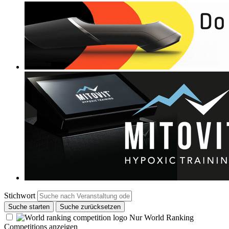
Stichwort
Suche starten
Suche zurücksetzen
Nur World Ranking
Competitions anzeigen