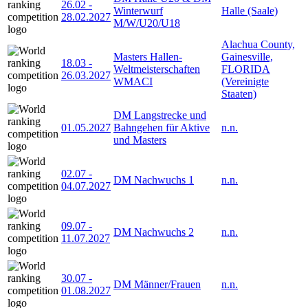
26.02
-
Winterwurf
Halle (Saale)
28.02.2027
M/W/U20/U18
Alachua County,
Masters Hallen-
Gainesville,
18.03
-
Weltmeisterschaften
FLORIDA
26.03.2027
WMACI
(Vereinigte
Staaten)
DM Langstrecke und
01.05.2027
Bahngehen für Aktive
n.n.
und Masters
02.07
-
DM Nachwuchs 1
n.n.
04.07.2027
09.07
-
DM Nachwuchs 2
n.n.
11.07.2027
30.07
-
DM Männer/Frauen
n.n.
01.08.2027