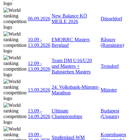
New Balance KÖ
06.09.2026
Düsseldorf
MEILE 2026
10.09
-
EMORRC Masters
Râșnov
13.09.2026
Berglauf
(Rumänien)
Team DM U16/U20
12.09
-
und Masters +
Troisdorf
13.09.2026
Bahngehen Masters
24. Volksbank-Münster-
13.09.2026
Münster
Marathon
13.09
-
Ultimate
Budapest
14.09.2026
Championships
(Ungarn)
19.09
-
Kopenhagen
Straßenlauf-WM