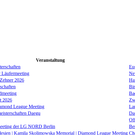
Veranstaltung
erschaften
Eug
r Läufermeeting
Ne
 Zehner 2026
Ha
schaften
Bi
dmeeting
Ba
it 2026
Zw
iamond League Meeting
La
eisterschaften Daegu
Da
Of
eeting der LG NORD Berlin
Be
lesien | Kamila Skolimowska Memorial | Diamond League Meeting
Ch