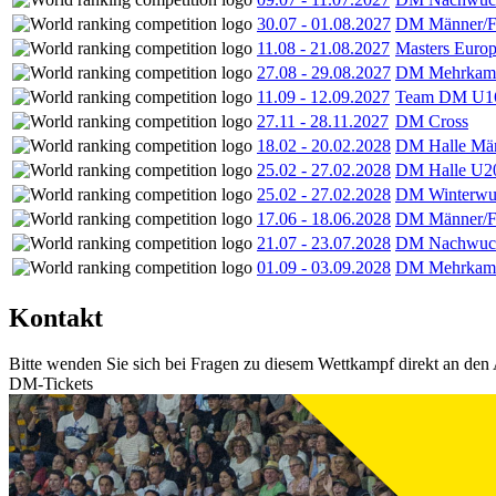
30.07
-
01.08.2027
DM Männer/F
11.08
-
21.08.2027
Masters Europ
27.08
-
29.08.2027
DM Mehrkamp
11.09
-
12.09.2027
Team DM U16
27.11
-
28.11.2027
DM Cross
18.02
-
20.02.2028
DM Halle Män
25.02
-
27.02.2028
DM Halle U2
25.02
-
27.02.2028
DM Winterwu
17.06
-
18.06.2028
DM Männer/F
21.07
-
23.07.2028
DM Nachwuc
01.09
-
03.09.2028
DM Mehrkamp
Kontakt
Bitte wenden Sie sich bei Fragen zu diesem Wettkampf direkt an den 
DM-Tickets