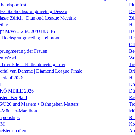
Abendsportfest
Pf
nales Stabhochsprungmeeting Dessau
De
klasse Zürich | Diamond League Meeting
Zü
ting
Hal
f M/W/U 23/U20/U18/U16
Ha
es Hochsprungmeeting Heilbronn
He
Of
prungmeeting der Frauen
Be
en Wesel
We
Trier Eifel - Flutlichtmeeting Trier
Tri
orial van Damme | Diamond League Finale
Brü
erlauf 2026
Ha
LF
Dr
 KÖ MEILE 2026
Dü
ers Berglauf
Râ
U20 und Masters + Bahngehen Masters
Tro
k-Münster-Marathon
Mü
mpionships
Bu
WM
Ko
isterschaften
Am