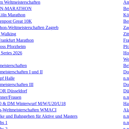
m Weltmeisterschaften
Am
IN-MARATHON
Ber
Köln Marathon
Kö
enpost Great 10K
Ber
hon-Weltmeisterschaften Zagreb
Za
 Walking
Zit
rankfurt Marathon
Fra
oss Pforzheim
Pf
Series 2026
Ho
We
eisterschaften
Bel
isterschaften I und II
Do
f Halle
n.n
isterschaften III
Do
R Düsseldorf
Dü
ner/Frauen
n.n
0 & DM Winterwurf M/W/U20/U18
Hal
en-Weltmeisterschaften WMACI
Al
ke und Bahngehen für Aktive und Masters
n.n
hs 1
n.n
hs 2
n.n