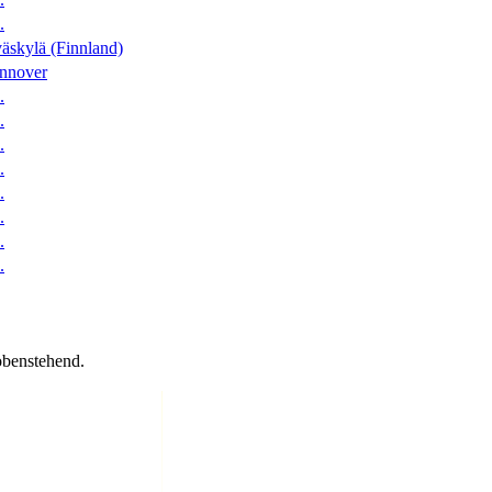
.
äskylä (Finnland)
nnover
.
.
.
.
.
.
.
.
obenstehend.