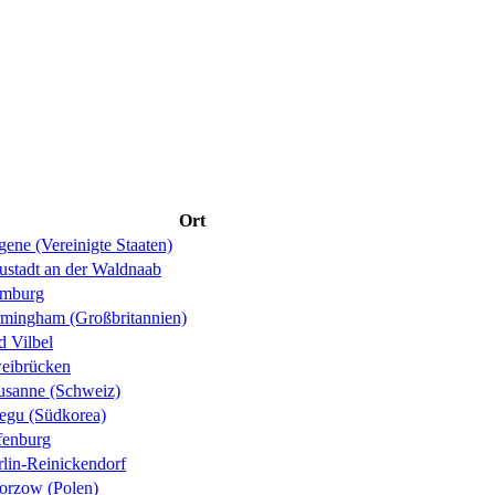
Ort
ene (Vereinigte Staaten)
ustadt an der Waldnaab
mburg
rmingham (Großbritannien)
d Vilbel
eibrücken
usanne (Schweiz)
egu (Südkorea)
fenburg
rlin-Reinickendorf
orzow (Polen)