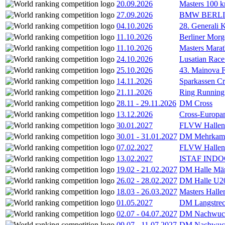
20.09.2026
Masters 100 k
27.09.2026
BMW BERL
04.10.2026
28. Generali 
11.10.2026
Berliner Morg
11.10.2026
Masters Marat
24.10.2026
Lusatian Race
25.10.2026
43. Mainova F
14.11.2026
Sparkassen Cr
21.11.2026
Ring Running 
28.11
-
29.11.2026
DM Cross
13.12.2026
Cross-Europam
30.01.2027
FLVW Hallenme
30.01
-
31.01.2027
DM Mehrkamp
07.02.2027
FLVW Hallenme
13.02.2027
ISTAF INDOO
19.02
-
21.02.2027
DM Halle Män
26.02
-
28.02.2027
DM Halle U2
18.03
-
26.03.2027
Masters Hall
01.05.2027
DM Langstrec
02.07
-
04.07.2027
DM Nachwuc
09.07
-
11.07.2027
DM Nachwuc