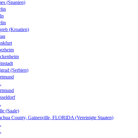
es (Spanien)
lin
ln
lin
greb (Kroatien)
tau
nkfurt
orzheim
ckenheim
instadt
grad (Serbien)
rtmund
.
rtmund
sseldorf
.
le (Saale)
achua County, Gainesville, FLORIDA (Vereinigte Staaten)
.
.
.