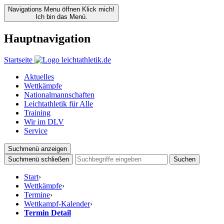
Navigations Menu öffnen
Klick mich!
Ich bin das Menü.
Hauptnavigation
Startseite
Aktuelles
Wettkämpfe
Nationalmannschaften
Leichtathletik für Alle
Training
Wir im DLV
Service
Suchmenü anzeigen
Suchmenü schließen
Suchen
Start
›
Wettkämpfe
›
Termine
›
Wettkampf-Kalender
›
Termin Detail