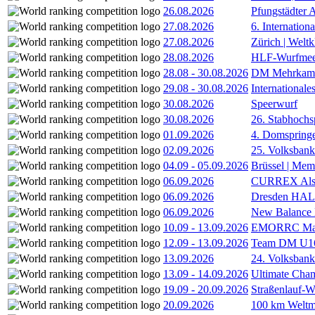
26.08.2026
Pfungstädter 
27.08.2026
6. Internatio
27.08.2026
Zürich | Welt
28.08.2026
HLF-Wurfmee
28.08
-
30.08.2026
DM Mehrkamp
29.08
-
30.08.2026
International
30.08.2026
Speerwurf
30.08.2026
26. Stabhochs
01.09.2026
4. Domspring
02.09.2026
25. Volksbank 
04.09
-
05.09.2026
Brüssel | Mem
06.09.2026
CURREX Alst
06.09.2026
Dresden HA
06.09.2026
New Balance
10.09
-
13.09.2026
EMORRC Mast
12.09
-
13.09.2026
Team DM U16/
13.09.2026
24. Volksban
13.09
-
14.09.2026
Ultimate Cha
19.09
-
20.09.2026
Straßenlauf-
20.09.2026
100 km Weltme