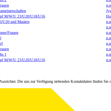
rauen
n.n
ameisterschaften
Jyv
f M/W/U 23/U20/U18/U16
Ha
/U20 und Masters
n.n
n.n
ner/Frauen
n.n
0
n.n
rf
n.n
rauen
n.n
hs 1
n.n
f M/W/U 23/U20/U18/U16
n.n
Ausrichter. Die uns zur Verfügung stehenden Kontaktdaten finden Sie 