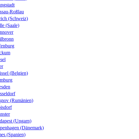
ungstadt
ssau-Roßlau
rich (Schweiz)
le (Saale)
nnover
ilbronn
fenburg
ckum
sel
er
ssel (Belgien)
mburg
esden
sseldorf
șnov (Rumänien)
isdorf
nster
dapest (Ungarn)
penhagen (Dänemark)
es (Spanien)