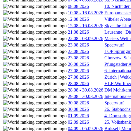
08.08.2026
10. Nacht der
10.08
-
16.08.2026
Europameister
12.08.2026
Vilbeler Aben
15.08
-
16.08.2026
Sky's the Lim
21.08.2026
Lausanne | D
22.08
-
03.09.2026
Masters Weltm
23.08.2026
Speerwurf
23.08.2026
TOP Sprungm
23.08.2026
Chorzów, Sch
26.08.2026
Pfungstädter 
27.08.2026
6. Internatio
27.08.2026
Zürich | Welt
28.08.2026
HLF-Wurfmee
28.08
-
30.08.2026
DM Mehrkamp
29.08
-
30.08.2026
International
30.08.2026
Speerwurf
30.08.2026
26. Stabhochs
01.09.2026
4. Domspring
02.09.2026
25. Volksbank 
04.09
-
05.09.2026
Brüssel | Mem