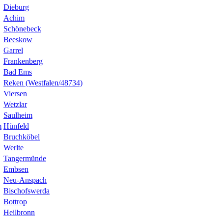
Dieburg
Achim
Schönebeck
Beeskow
Garrel
Frankenberg
Bad Ems
Reken (Westfalen/48734)
Viersen
Wetzlar
Saulheim
m
Hünfeld
Bruchköbel
Werlte
Tangermünde
Embsen
Neu-Anspach
Bischofswerda
Bottrop
Heilbronn