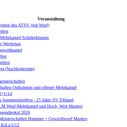
Veranstaltung
eeting des ATSV (mit Wurf)
tfest
ehrkampf Schülerklassen
er Werfertag
ngwettkampf
est
rtfest
est (Nachholtermin)
eisterschaften
chaften Ostholstein und offener Mehrkampf
2+U14
es Sommersportfest - 25 Jahre SV Elbland
 LM Wurf-Mehrkampf und Hoch, Weit Masters
Jugendpokal 2026
isterschaften Hammer + Gewichtwurf Masters
e KiLa U12