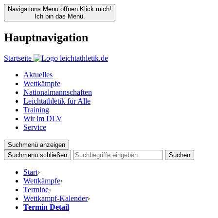
Navigations Menu öffnen
Klick mich!
Ich bin das Menü.
Hauptnavigation
Startseite
Aktuelles
Wettkämpfe
Nationalmannschaften
Leichtathletik für Alle
Training
Wir im DLV
Service
Suchmenü anzeigen
Suchmenü schließen
Suchen
Start
›
Wettkämpfe
›
Termine
›
Wettkampf-Kalender
›
Termin Detail