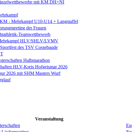
. Einzelwettbewerbe mit KM DH+NI
ehrkampf
 KM - Mehrkampf U10-U14 + Langstaffel
prungmeeting der Frauen
chtathletik-Teamwettbewerb
 Mehrkampf HLV/SHLV/LVMV
k-Sportfest des TSV Cossebaude
ST
sterschaften Halbmarathon
chaften HLV-Kreis Hofgeismar 2026
ebur 2026 mit SHM Masters Wurf
rglauf
Veranstaltung
erschaften
Eug
r Läufermeeting
Ne