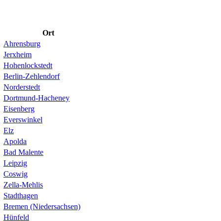
Ort
Ahrensburg
Jerxheim
Hohenlockstedt
Berlin-Zehlendorf
Norderstedt
Dortmund-Hacheney
Eisenberg
Everswinkel
Elz
Apolda
Bad Malente
Leipzig
Coswig
Zella-Mehlis
Stadthagen
Bremen (Niedersachsen)
Hünfeld