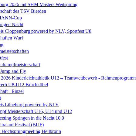
eburg 2026 mit SHM Masters Weitsprung
rschaft des TSV Bierden
MANN-Cup
langen Nacht
is Cloppenburg powered by NLV, Sportfest U8
chaften Wurf
ng
eisterschaften
tfest
rkampfmeisterschaft
 Jump and Fly
e 2026 Kinderleichtathletik U12 – Teamwettbewerb - Rahmenprogram
erb U8-U12 Bruchköbel
haft - Einzel
t
is Lüneburg powered by NLV
mpf Meisterschaft U16, U14 und U12
ting Springen in die Nacht 10.0
ltralauf Festival (BUF)
es Hochsprungmeeting Heilbronn