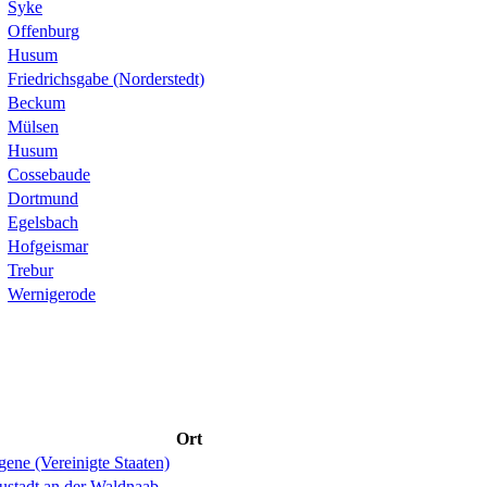
Syke
Offenburg
Husum
Friedrichsgabe (Norderstedt)
Beckum
Mülsen
Husum
Cossebaude
Dortmund
Egelsbach
Hofgeismar
Trebur
Wernigerode
Ort
ene (Vereinigte Staaten)
ustadt an der Waldnaab