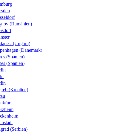
mburg
esden
sseldorf
șnov (Rumänien)
isdorf
nster
dapest (Ungarn)
penhagen (Dänemark)
es (Spanien)
es (Spanien)
lin
ln
lin
greb (Kroatien)
tau
nkfurt
orzheim
ckenheim
instadt
grad (Serbien)