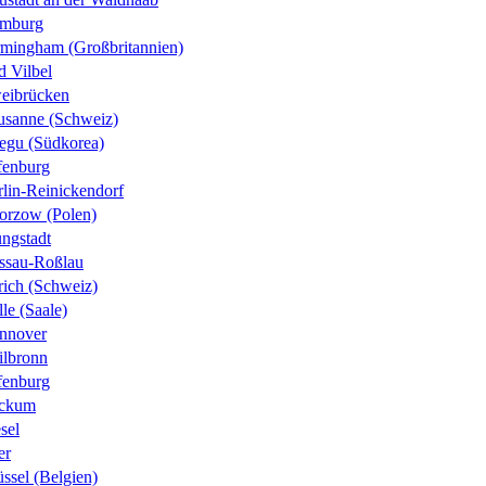
mburg
rmingham (Großbritannien)
d Vilbel
eibrücken
usanne (Schweiz)
egu (Südkorea)
fenburg
rlin-Reinickendorf
orzow (Polen)
ungstadt
ssau-Roßlau
rich (Schweiz)
le (Saale)
nnover
ilbronn
fenburg
ckum
sel
er
ssel (Belgien)