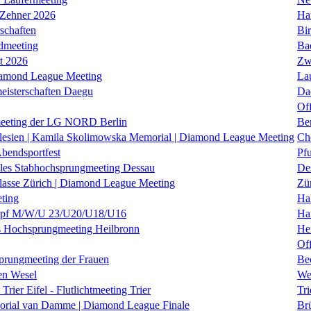
 Zehner 2026
Ha
schaften
Bi
dmeeting
Ba
it 2026
Zw
iamond League Meeting
La
eisterschaften Daegu
Da
Of
eeting der LG NORD Berlin
Be
lesien | Kamila Skolimowska Memorial | Diamond League Meeting
Ch
Abendsportfest
Pf
nales Stabhochsprungmeeting Dessau
De
klasse Zürich | Diamond League Meeting
Zü
ting
Hal
f M/W/U 23/U20/U18/U16
Ha
es Hochsprungmeeting Heilbronn
He
Of
prungmeeting der Frauen
Be
en Wesel
We
Trier Eifel - Flutlichtmeeting Trier
Tri
orial van Damme | Diamond League Finale
Brü