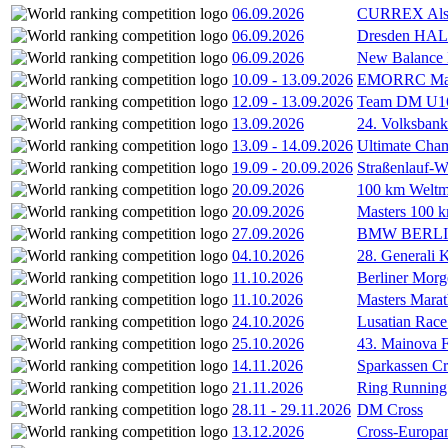
06.09.2026
CURREX Alst
06.09.2026
Dresden HA
06.09.2026
New Balance
10.09
-
13.09.2026
EMORRC Mast
12.09
-
13.09.2026
Team DM U16/
13.09.2026
24. Volksban
13.09
-
14.09.2026
Ultimate Cha
19.09
-
20.09.2026
Straßenlauf-
20.09.2026
100 km Weltme
20.09.2026
Masters 100 k
27.09.2026
BMW BERL
04.10.2026
28. Generali 
11.10.2026
Berliner Morg
11.10.2026
Masters Marat
24.10.2026
Lusatian Race
25.10.2026
43. Mainova F
14.11.2026
Sparkassen Cr
21.11.2026
Ring Running 
28.11
-
29.11.2026
DM Cross
13.12.2026
Cross-Europam