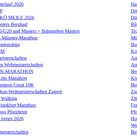
erlauf 2026
Ha
LF
Dr
 KÖ MEILE 2026
Dü
ers Berglauf
Râ
U20 und Masters + Bahngehen Masters
Tro
k-Münster-Marathon
Mü
mpionships
Bu
WM
Ko
isterschaften
Am
m Weltmeisterschaften
Am
IN-MARATHON
Ber
Köln Marathon
Kö
enpost Great 10K
Ber
hon-Weltmeisterschaften Zagreb
Za
 Walking
Zit
rankfurt Marathon
Fra
oss Pforzheim
Pf
Series 2026
Ho
We
eisterschaften
Bel