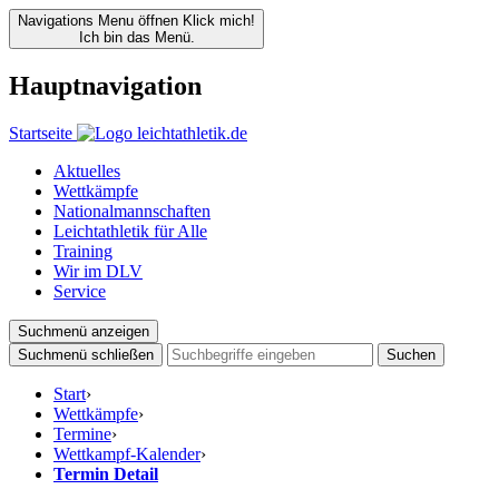
Navigations Menu öffnen
Klick mich!
Ich bin das Menü.
Hauptnavigation
Startseite
Aktuelles
Wettkämpfe
Nationalmannschaften
Leichtathletik für Alle
Training
Wir im DLV
Service
Suchmenü anzeigen
Suchmenü schließen
Suchen
Start
›
Wettkämpfe
›
Termine
›
Wettkampf-Kalender
›
Termin Detail