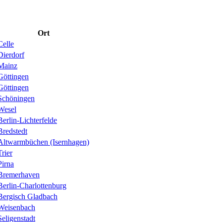
Ort
Celle
Dierdorf
Mainz
Göttingen
Göttingen
Schöningen
Wesel
Berlin-Lichterfelde
Bredstedt
Altwarmbüchen (Isernhagen)
Trier
Pirna
Bremerhaven
Berlin-Charlottenburg
Bergisch Gladbach
Weisenbach
Seligenstadt