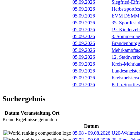
05.09.2026
Siegfried-Eif
05.09.2026
Herbstsportf
05.09.2026
EVM DSMM+
05.09.2026
35. Sportfest
05.09.2026
19. Kinderze
05.09.2026
3. Sömmerdae
05.09.2026
Brandenburgi
05.09.2026
Mehrkampfta
05.09.2026
12. Stadtwer
05.09.2026
Kreis-Mehrka
05.09.2026
Landesmeister
05.09.2026
Kreismeister
05.09.2026
KiLa-Sportfes
Suchergebnis
Datum
Veranstaltung
Ort
Keine Ergebnisse gefunden
Datum
05.08
-
09.08.2026
U20-Weltmeist
07.08
-
09.08.2026
38. Neustädte