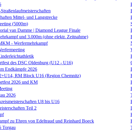
6
traßenlaufmeisterschaften
haften Mittel- und Langstrecke
eting (5000m)
orial van Damme | Diamond League Finale
hrkampf und 3.000m (ohne elektr. Zeitnahme)
 MKM - Werfermehrkampf
erfermeeting
nderleichtathletik
rtfest des DSC Oldenburg (U12 - U16)
am Endkämpfe 2026
+U14, RM Block U16 (Region Chemnitz)
ortfest 2026 und KM
eeting
gau 2026
kreismeisterschaften U8 bis U16
isterschaften Teil 2
pf
kampf zu Ehren von Edeltraud und Reinhard Boeck
6 Torgau