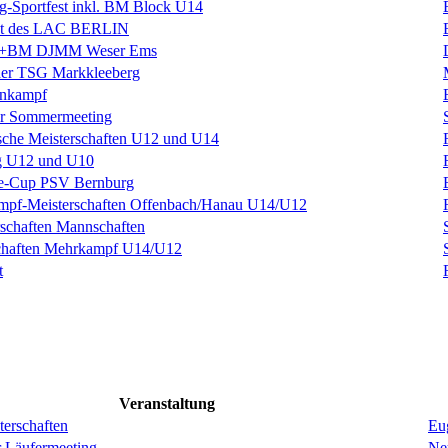
rig-Sportfest inkl. BM Block U14
est des LAC BERLIN
BM DJMM Weser Ems
 der TSG Markkleeberg
hnkampf
r Sommermeeting
sche Meisterschaften U12 und U14
g U12 und U10
ke-Cup PSV Bernburg
mpf-Meisterschaften Offenbach/Hanau U14/U12
schaften Mannschaften
schaften Mehrkampf U14/U12
t
Veranstaltung
erschaften
Eug
r Läufermeeting
Ne