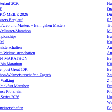
erlauf 2026
Ha
LF
Dr
 KÖ MEILE 2026
Dü
ers Berglauf
Râ
U20 und Masters + Bahngehen Masters
Tro
k-Münster-Marathon
Mü
mpionships
Bu
WM
Ko
isterschaften
Am
m Weltmeisterschaften
Am
IN-MARATHON
Ber
Köln Marathon
Kö
enpost Great 10K
Ber
hon-Weltmeisterschaften Zagreb
Za
 Walking
Zit
rankfurt Marathon
Fra
oss Pforzheim
Pf
Series 2026
Ho
We
eisterschaften
Bel