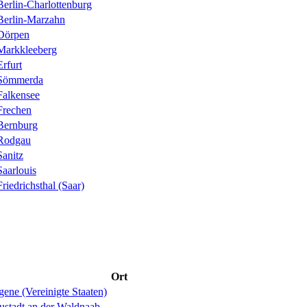
Berlin-Charlottenburg
Berlin-Marzahn
Dörpen
Markkleeberg
Erfurt
Sömmerda
Falkensee
Frechen
Bernburg
Rodgau
Sanitz
Saarlouis
Friedrichsthal (Saar)
Ort
ene (Vereinigte Staaten)
ustadt an der Waldnaab