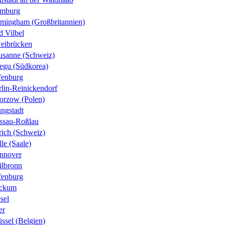
mburg
rmingham (Großbritannien)
d Vilbel
eibrücken
usanne (Schweiz)
egu (Südkorea)
fenburg
rlin-Reinickendorf
orzow (Polen)
ungstadt
ssau-Roßlau
rich (Schweiz)
le (Saale)
nnover
ilbronn
fenburg
ckum
sel
er
ssel (Belgien)