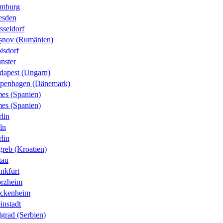
mburg
esden
sseldorf
șnov (Rumänien)
isdorf
nster
dapest (Ungarn)
penhagen (Dänemark)
es (Spanien)
es (Spanien)
lin
ln
lin
greb (Kroatien)
tau
nkfurt
orzheim
ckenheim
instadt
grad (Serbien)