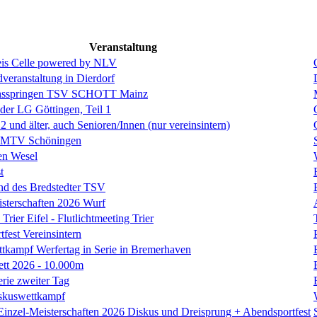
Veranstaltung
is Celle powered by NLV
eranstaltung in Dierdorf
hsspringen TSV SCHOTT Mainz
 der LG Göttingen, Teil 1
und älter, auch Senioren/Innen (nur vereinsintern)
s MTV Schöningen
en Wesel
t
nd des Bredstedter TSV
isterschaften 2026 Wurf
Trier Eifel - Flutlichtmeeting Trier
fest Vereinsintern
tkampf Werfertag in Serie in Bremerhaven
ett 2026 - 10.000m
erie zweiter Tag
skuswettkampf
Einzel-Meisterschaften 2026 Diskus und Dreisprung + Abendsportfest