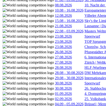
08.08.2026
10. Nacht der
10.08
-
16.08.2026
Europameister
12.08.2026
Vilbeler Aben
15.08
-
16.08.2026
Sky's the Lim
21.08.2026
Lausanne | D
22.08
-
03.09.2026
Masters Weltm
23.08.2026
Speerwurf
23.08.2026
TOP Sprungm
23.08.2026
Chorzów, Sch
26.08.2026
Pfungstädter 
27.08.2026
6. Internatio
27.08.2026
Zürich | Welt
28.08.2026
HLF-Wurfmee
28.08
-
30.08.2026
DM Mehrkamp
29.08
-
30.08.2026
International
30.08.2026
Speerwurf
30.08.2026
26. Stabhochs
01.09.2026
4. Domspring
02.09.2026
25. Volksbank 
04.09
-
05.09.2026
Brüssel | Mem