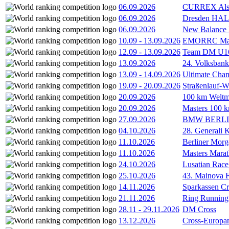
06.09.2026
CURREX Alst
06.09.2026
Dresden HA
06.09.2026
New Balance
10.09
-
13.09.2026
EMORRC Mast
12.09
-
13.09.2026
Team DM U16/
13.09.2026
24. Volksban
13.09
-
14.09.2026
Ultimate Cha
19.09
-
20.09.2026
Straßenlauf-
20.09.2026
100 km Weltme
20.09.2026
Masters 100 k
27.09.2026
BMW BERL
04.10.2026
28. Generali 
11.10.2026
Berliner Morg
11.10.2026
Masters Marat
24.10.2026
Lusatian Race
25.10.2026
43. Mainova F
14.11.2026
Sparkassen Cr
21.11.2026
Ring Running 
28.11
-
29.11.2026
DM Cross
13.12.2026
Cross-Europam