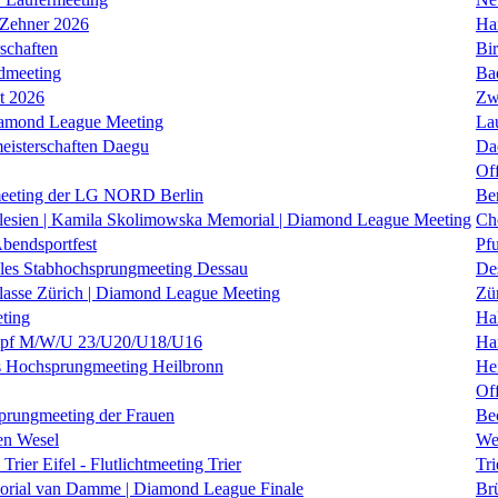
 Zehner 2026
Ha
schaften
Bi
dmeeting
Ba
it 2026
Zw
iamond League Meeting
La
eisterschaften Daegu
Da
Of
eeting der LG NORD Berlin
Be
lesien | Kamila Skolimowska Memorial | Diamond League Meeting
Ch
Abendsportfest
Pf
nales Stabhochsprungmeeting Dessau
De
klasse Zürich | Diamond League Meeting
Zü
ting
Hal
f M/W/U 23/U20/U18/U16
Ha
es Hochsprungmeeting Heilbronn
He
Of
prungmeeting der Frauen
Be
en Wesel
We
Trier Eifel - Flutlichtmeeting Trier
Tri
orial van Damme | Diamond League Finale
Brü