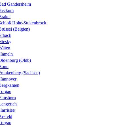
Bad Gandersheim
Beckum
Brakel
Schloß Holte-Stukenbrock
Brüssel (Belgien)
Erbach
Niesky
Witten
Hameln
Oldenburg (Oldb)
Bonn
Frankenberg (Sachsen)
Hannover
Bergkamen
Torgau
Elmshorn
Lengerich
Harrislee
Krefeld
Torgau