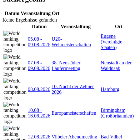
Datum
Veranstaltung
Ort
Keine Ergebnisse gefunden
Datum
Veranstaltung
Ort
Eugene
05.08
-
U20-
(Vereinigte
09.08.2026
Weltmeisterschaften
Staaten)
07.08
-
38. Neustädter
Neustadt an der
09.08.2026
Läufermeeting
Waldnaab
10. Nacht der Zehner
08.08.2026
Hamburg
2026
10.08
-
Birmingham
Europameisterschaften
16.08.2026
(Großbritannien)
12.08.2026
Vilbeler Abendmeeting
Bad Vilbel