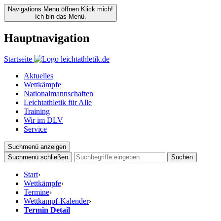
Navigations Menu öffnen
Klick mich!
Ich bin das Menü.
Hauptnavigation
Startseite
Aktuelles
Wettkämpfe
Nationalmannschaften
Leichtathletik für Alle
Training
Wir im DLV
Service
Suchmenü anzeigen
Suchmenü schließen
Suchen
Start
›
Wettkämpfe
›
Termine
›
Wettkampf-Kalender
›
Termin Detail