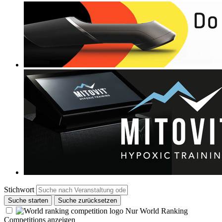
Stichwort
Suche starten
Suche zurücksetzen
Nur World Ranking
Competitions anzeigen