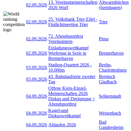
13. Vereinsmeisterschaften
Altwarmbüchen
02.09.2026
2026 Wurf
(Isernhagen)
25. Volksbank Trier Eifel -
02.09.2026
Trier
Flutlichtmeeting Trier
72. Abendsportfest
02.09.2026
Pirna
Vereinsintern
Einladungswettkampf
02.09.2026
Werfertag in Serie in
Bremerhaven
Bremerhaven
Stadion-Quartett 2026 -
Berlin-
03.09.2026
10.000m
Charlottenburg
43. Bahnlaufserie zweiter
Bergisch
03.09.2026
Tag
Gladbach
Offene Kreis-Einzel-
Meisterschaften 2026
04.09.2026
Seligenstadt
Diskus und Dreisprung +
Abendsportfest
Kugel-und
04.09.2026
Weisenbach
Diskuswettkampf
Bad
04.09.2026
Ablaufen 2026
Gandersheim