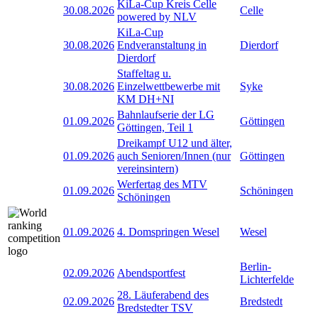
KiLa-Cup Kreis Celle
30.08.2026
Celle
powered by NLV
KiLa-Cup
30.08.2026
Endveranstaltung in
Dierdorf
Dierdorf
Staffeltag u.
30.08.2026
Einzelwettbewerbe mit
Syke
KM DH+NI
Bahnlaufserie der LG
01.09.2026
Göttingen
Göttingen, Teil 1
Dreikampf U12 und älter,
01.09.2026
auch Senioren/Innen (nur
Göttingen
vereinsintern)
Werfertag des MTV
01.09.2026
Schöningen
Schöningen
01.09.2026
4. Domspringen Wesel
Wesel
Berlin-
02.09.2026
Abendsportfest
Lichterfelde
28. Läuferabend des
02.09.2026
Bredstedt
Bredstedter TSV