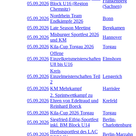
Frankenberg
05.09.2026
Block U16 (Region
(Sachsen)
Chemnitz)
Nordrhein Team
05.09.2026
Bonn
Endkämpfe 2026
05.09.2026
Late Season Meeting
Bergkamen
Misburger Sportfest 2026
05.09.2026
Hannover
und KM
05.09.2026
Kila-Cup Torgau 2026
Torgau
Offene
05.09.2026
Einzelkreismeisterschaften
Elmshorn
U8 bis U16
Kreis
05.09.2026
Einzelmeisterschaften Teil
Lengerich
2
05.09.2026
KM Mehrkampf
Harrislee
2. Sprintwettkampf zu
05.09.2026
Ehren von Edeltraud und
Krefeld
Reinhard Boeck
05.09.2026
Kila-Cup 2026 Torgau
Torgau
Siegfried-Eifrig-Sportfest
Berlin-
05.09.2026
inkl. BM Block U14
Charlottenburg
Herbstsportfest des LAC
05.09.2026
Berlin-Marzahn