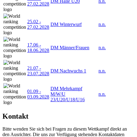
DM Halle U20
n.n.
27.02.2028
25.02
-
DM Winterwurf
n.n.
27.02.2028
17.06
-
DM Männer/Frauen
n.n.
18.06.2028
21.07
-
DM Nachwuchs 1
n.n.
23.07.2028
DM Mehrkampf
01.09
-
M/W/U
n.n.
03.09.2028
23/U20/U18/U16
Kontakt
Bitte wenden Sie sich bei Fragen zu diesem Wettkampf direkt an
den Ausrichter. Die uns zur Verfügung stehenden Kontaktdaten