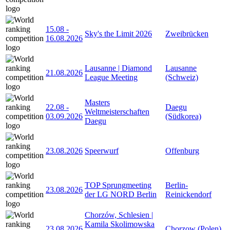
15.08
-
Sky's the Limit 2026
Zweibrücken
16.08.2026
Lausanne | Diamond
Lausanne
21.08.2026
League Meeting
(Schweiz)
Masters
22.08
-
Daegu
Weltmeisterschaften
03.09.2026
(Südkorea)
Daegu
23.08.2026
Speerwurf
Offenburg
TOP Sprungmeeting
Berlin-
23.08.2026
der LG NORD Berlin
Reinickendorf
Chorzów, Schlesien |
Kamila Skolimowska
23.08.2026
Chorzow (Polen)