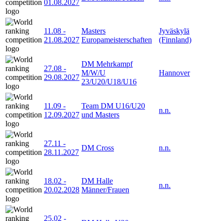
01.08.2027
11.08
-
Masters
Jyväskylä
21.08.2027
Europameisterschaften
(Finnland)
DM Mehrkampf
27.08
-
M/W/U
Hannover
29.08.2027
23/U20/U18/U16
11.09
-
Team DM U16/U20
n.n.
12.09.2027
und Masters
27.11
-
DM Cross
n.n.
28.11.2027
18.02
-
DM Halle
n.n.
20.02.2028
Männer/Frauen
25.02
-