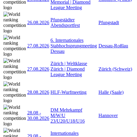
Memorial | Diamond
League Meeting
Pfungstädter
26.08.2026
Pfungstadt
Abendsportfest
6. Internationales
27.08.2026
Stabhochsprungmeeting
Dessau-Roßlau
Dessau
Zürich | Weltklasse
27.08.2026
Zürich | Diamond
Zürich (Schweiz)
League Meeting
28.08.2026
HLF-Wurfmeeting
Halle (Saale)
DM Mehrkampf
28.08
-
M/W/U
Hannover
30.08.2026
23/U20/U18/U16
Internationales
29.08
-