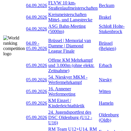
FLVW 10 km-
04.09.2026
Beckum
Straßenlaufmeisterschaften
Kreismeisterschaften
04.09.2026
Brakel
Mittel- und Langstrecke
ASG Bahn-Meeting
Schloß Holte-
04.09.2026
(5000m)
Stukenbrock
Brüssel | Memorial van
04.09
-
Brüssel
Damme | Diamond
05.09.2026
(Belgien)
League Finale
Offene KM Mehrkampf
05.09.2026
und 3.000m (ohne elektr.
Erbach
Zeitnahme)
54. Nieskyer MKM -
05.09.2026
Niesky
Werfermehrkampf
16. Annener
05.09.2026
Witten
Werfermeeting
KM Einzel /
05.09.2026
Hameln
Kinderleichtathletik
24. Jugendsportfest des
Oldenburg
05.09.2026
DSC Oldenburg (U12 -
(Oldb)
U16)
RM Team U12+U14, RM