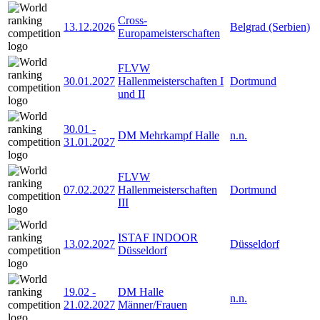
Cross-
13.12.2026
Belgrad (Serbien)
Europameisterschaften
FLVW
30.01.2027
Hallenmeisterschaften I
Dortmund
und II
30.01
-
DM Mehrkampf Halle
n.n.
31.01.2027
FLVW
07.02.2027
Hallenmeisterschaften
Dortmund
III
ISTAF INDOOR
13.02.2027
Düsseldorf
Düsseldorf
19.02
-
DM Halle
n.n.
21.02.2027
Männer/Frauen