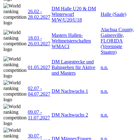
DM Halle U20 & DM
26.02
-
Winterwurf
Halle (Saale)
28.02.2027
M/W/U20/U18
Alachua County,
Masters Hallen-
Gainesville,
18.03
-
Weltmeisterschaften
FLORIDA
26.03.2027
WMACI
(Vereinigte
Staaten)
DM Langstrecke und
01.05.2027
Bahngehen für Aktive
n.n.
und Masters
02.07
-
DM Nachwuchs 1
n.n.
04.07.2027
09.07
-
DM Nachwuchs 2
n.n.
11.07.2027
30.07
-
DM Männer/Frauen
n.n.