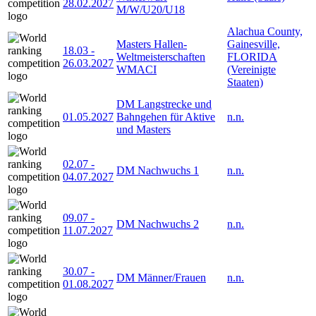
28.02.2027
M/W/U20/U18
Alachua County,
Masters Hallen-
Gainesville,
18.03
-
Weltmeisterschaften
FLORIDA
26.03.2027
WMACI
(Vereinigte
Staaten)
DM Langstrecke und
01.05.2027
Bahngehen für Aktive
n.n.
und Masters
02.07
-
DM Nachwuchs 1
n.n.
04.07.2027
09.07
-
DM Nachwuchs 2
n.n.
11.07.2027
30.07
-
DM Männer/Frauen
n.n.
01.08.2027