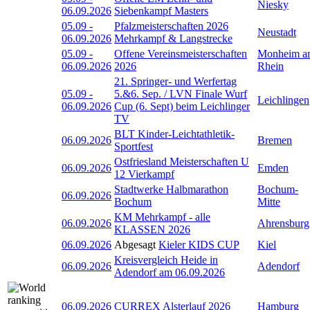
Niesky
06.09.2026
Siebenkampf Masters
05.09
-
Pfalzmeisterschaften 2026
Neustadt
06.09.2026
Mehrkampf & Langstrecke
05.09
-
Offene Vereinsmeisterschaften
Monheim a
06.09.2026
2026
Rhein
21. Springer- und Werfertag
05.09
-
5.&6. Sep. / LVN Finale Wurf
Leichlingen
06.09.2026
Cup (6. Sept) beim Leichlinger
TV
BLT Kinder-Leichtathletik-
06.09.2026
Bremen
Sportfest
Ostfriesland Meisterschaften U
06.09.2026
Emden
12 Vierkampf
Stadtwerke Halbmarathon
Bochum-
06.09.2026
Bochum
Mitte
KM Mehrkampf - alle
06.09.2026
Ahrensburg
KLASSEN 2026
06.09.2026
Abgesagt
Kieler KIDS CUP
Kiel
Kreisvergleich Heide in
06.09.2026
Adendorf
Adendorf am 06.09.2026
06.09.2026
CURREX Alsterlauf 2026
Hamburg