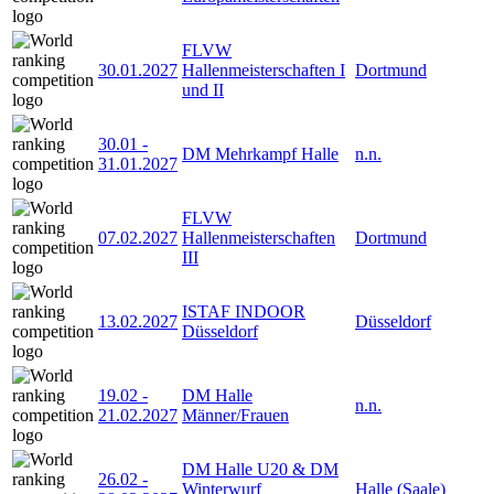
FLVW
30.01.2027
Hallenmeisterschaften I
Dortmund
und II
30.01
-
DM Mehrkampf Halle
n.n.
31.01.2027
FLVW
07.02.2027
Hallenmeisterschaften
Dortmund
III
ISTAF INDOOR
13.02.2027
Düsseldorf
Düsseldorf
19.02
-
DM Halle
n.n.
21.02.2027
Männer/Frauen
DM Halle U20 & DM
26.02
-
Winterwurf
Halle (Saale)