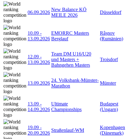
New Balance KÖ
06.09.2026
Düsseldorf
MEILE 2026
10.09
-
EMORRC Masters
Râșnov
13.09.2026
Berglauf
(Rumänien)
Team DM U16/U20
12.09
-
und Masters +
Troisdorf
13.09.2026
Bahngehen Masters
24. Volksbank-Münster-
13.09.2026
Münster
Marathon
13.09
-
Ultimate
Budapest
14.09.2026
Championships
(Ungarn)
19.09
-
Kopenhagen
Straßenlauf-WM
20.09.2026
(Dänemark)