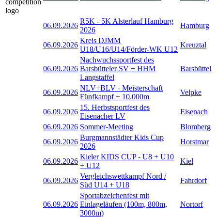
R5K - 5K Alsterlauf Hamburg
06.09.2026
Hamburg
2026
Kreis DJMM
06.09.2026
Kreuztal
U18/U16/U14/Förder-WK U12
Nachwuchssportfest des
06.09.2026
Barsbütteler SV + HHM
Barsbüttel
Langstaffel
NLV+BLV - Meisterschaft
06.09.2026
Velpke
Fünfkampf + 10.000m
15. Herbstsportfest des
06.09.2026
Eisenach
Eisenacher LV
06.09.2026
Sommer-Meeting
Blomberg
Burgmannstädter Kids Cup
06.09.2026
Horstmar
2026
Kieler KIDS CUP - U8 + U10
06.09.2026
Kiel
+ U12
Vergleichswettkampf Nord /
06.09.2026
Fahrdorf
Süd U14 + U18
Sportabzeichenfest mit
06.09.2026
Einlageläufen (100m, 800m,
Nortorf
3000m)