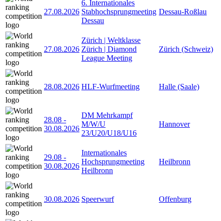
6. Internationales
27.08.2026
Stabhochsprungmeeting
Dessau-Roßlau
Dessau
Zürich | Weltklasse
27.08.2026
Zürich | Diamond
Zürich (Schweiz)
League Meeting
28.08.2026
HLF-Wurfmeeting
Halle (Saale)
DM Mehrkampf
28.08
-
M/W/U
Hannover
30.08.2026
23/U20/U18/U16
Internationales
29.08
-
Hochsprungmeeting
Heilbronn
30.08.2026
Heilbronn
30.08.2026
Speerwurf
Offenburg