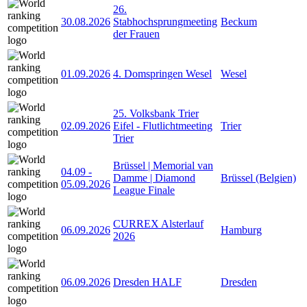
26.
30.08.2026
Stabhochsprungmeeting
Beckum
der Frauen
01.09.2026
4. Domspringen Wesel
Wesel
25. Volksbank Trier
02.09.2026
Eifel - Flutlichtmeeting
Trier
Trier
Brüssel | Memorial van
04.09
-
Damme | Diamond
Brüssel (Belgien)
05.09.2026
League Finale
CURREX Alsterlauf
06.09.2026
Hamburg
2026
06.09.2026
Dresden HALF
Dresden