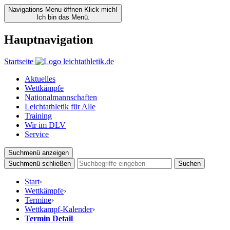
Navigations Menu öffnen
Klick mich!
Ich bin das Menü.
Hauptnavigation
Startseite
Aktuelles
Wettkämpfe
Nationalmannschaften
Leichtathletik für Alle
Training
Wir im DLV
Service
Suchmenü anzeigen
Suchmenü schließen
Suchen
Start
›
Wettkämpfe
›
Termine
›
Wettkampf-Kalender
›
Termin Detail