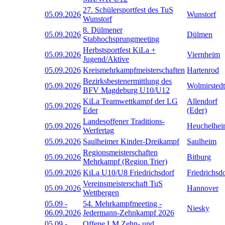
27. Schülersportfest des TuS
05.09.2026
Wunstorf
Wunstorf
8. Dülmener
05.09.2026
Dülmen
Stabhochsprungmeeting
Herbstsportfest KiLa +
05.09.2026
Viernheim
Jugend/Aktive
05.09.2026
Kreismehrkampfmeisterschaften
Hartenrod
Bezirksbestenermittlung des
05.09.2026
Wolmirstedt
BFV Magdeburg U10/U12
KiLa Teamwettkampf der LG
Allendorf
05.09.2026
Eder
(Eder)
Landesoffener Traditions-
05.09.2026
Heuchelhe
Werfertag
05.09.2026
Saulheimer Kinder-Dreikampf
Saulheim
Regionsmeisterschaften
05.09.2026
Bitburg
Mehrkampf (Region Trier)
05.09.2026
KiLa U10/U8 Friedrichsdorf
Friedrichsd
Vereinsmeisterschaft TuS
05.09.2026
Hannover
Wettbergen
05.09
-
54. Mehrkampfmeeting -
Niesky
06.09.2026
Jedermann-Zehnkampf 2026
05.09
-
Offene LM Zehn- und