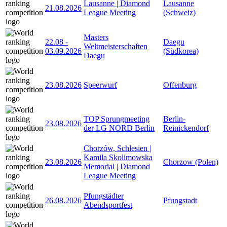
Lausanne | Diamond
Lausanne
21.08.2026
League Meeting
(Schweiz)
Masters
22.08
-
Daegu
Weltmeisterschaften
03.09.2026
(Südkorea)
Daegu
23.08.2026
Speerwurf
Offenburg
TOP Sprungmeeting
Berlin-
23.08.2026
der LG NORD Berlin
Reinickendorf
Chorzów, Schlesien |
Kamila Skolimowska
23.08.2026
Chorzow (Polen)
Memorial | Diamond
League Meeting
Pfungstädter
26.08.2026
Pfungstadt
Abendsportfest