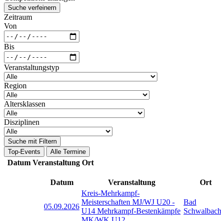
Suche verfeinern
Zeitraum
Von
Bis
Veranstaltungstyp
Region
Altersklassen
Disziplinen
Suche mit Filtern
Top-Events
Alle Termine
Datum
Veranstaltung
Ort
Datum
Veranstaltung
Ort
Kreis-Mehrkampf-
Meisterschaften MJ/WJ U20 -
Bad
05.09.2026
U14 Mehrkampf-Bestenkämpfe
Schwalbac
MK/WK U12