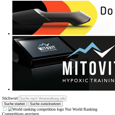
Stichwort
Suche starten
Suche zurücksetzen
Nur World Ranking
Competitions anzeigen