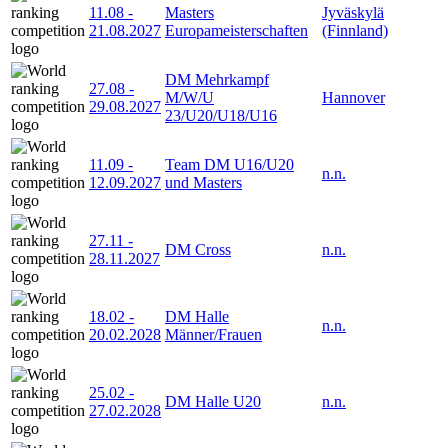
11.08
-
Masters
Jyväskylä
21.08.2027
Europameisterschaften
(Finnland)
DM Mehrkampf
27.08
-
M/W/U
Hannover
29.08.2027
23/U20/U18/U16
11.09
-
Team DM U16/U20
n.n.
12.09.2027
und Masters
27.11
-
DM Cross
n.n.
28.11.2027
18.02
-
DM Halle
n.n.
20.02.2028
Männer/Frauen
25.02
-
DM Halle U20
n.n.
27.02.2028