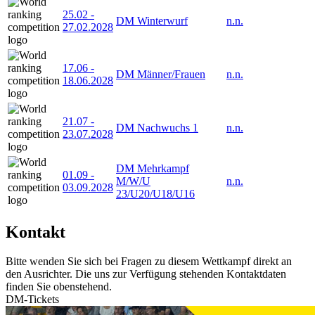
25.02
-
DM Winterwurf
n.n.
27.02.2028
17.06
-
DM Männer/Frauen
n.n.
18.06.2028
21.07
-
DM Nachwuchs 1
n.n.
23.07.2028
DM Mehrkampf
01.09
-
M/W/U
n.n.
03.09.2028
23/U20/U18/U16
Kontakt
Bitte wenden Sie sich bei Fragen zu diesem Wettkampf direkt an
den Ausrichter. Die uns zur Verfügung stehenden Kontaktdaten
finden Sie obenstehend.
DM-Tickets