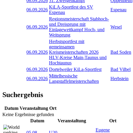
06.09.2026
31. Zwergenkampf
Oppenheim
KiLA-Sportfest des SV
06.09.2026
Espenau
Espenau
Regionsmeisterschaft Stabhoch-
und Dreisprung mit
06.09.2026
Wesel
Einlagewettkampf Hoch- und
Weitsprung
Herbstsportfest mit
gemeinsamen
06.09.2026
Kreismeisterschaften 2026
Bad Soden
HLV-Kreise Main-Taunus und
Hochtaunus
06.09.2026
Dortelweiler KiLa-Sportfest
Bad Vilbel
Mittelhessische
06.09.2026
Herbstein
Langstaffelmeisterschaften
Suchergebnis
Datum
Veranstaltung
Ort
Keine Ergebnisse gefunden
Datum
Veranstaltung
Ort
Eugene
05.08
-
U20-