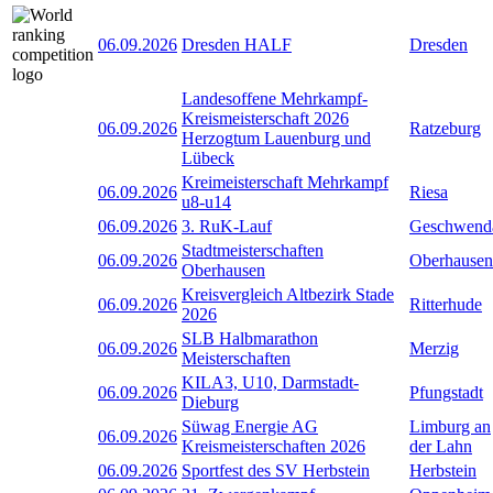
06.09.2026
Dresden HALF
Dresden
Landesoffene Mehrkampf-
Kreismeisterschaft 2026
06.09.2026
Ratzeburg
Herzogtum Lauenburg und
Lübeck
Kreimeisterschaft Mehrkampf
06.09.2026
Riesa
u8-u14
06.09.2026
3. RuK-Lauf
Geschwend
Stadtmeisterschaften
06.09.2026
Oberhausen
Oberhausen
Kreisvergleich Altbezirk Stade
06.09.2026
Ritterhude
2026
SLB Halbmarathon
06.09.2026
Merzig
Meisterschaften
KILA3, U10, Darmstadt-
06.09.2026
Pfungstadt
Dieburg
Süwag Energie AG
Limburg an
06.09.2026
Kreismeisterschaften 2026
der Lahn
06.09.2026
Sportfest des SV Herbstein
Herbstein