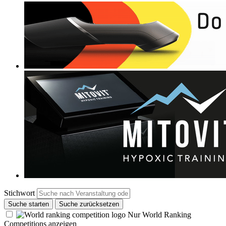
Stichwort
Suche starten
Suche zurücksetzen
Nur World Ranking
Competitions anzeigen