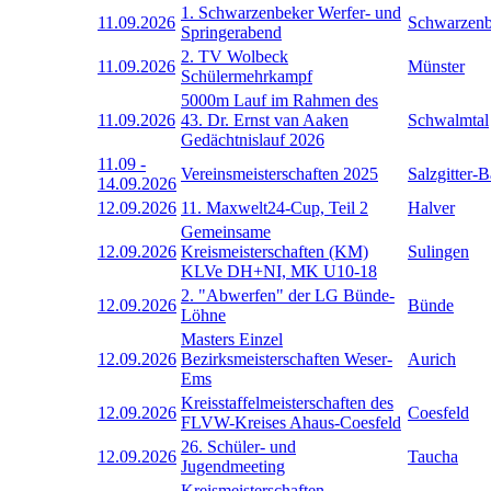
1. Schwarzenbeker Werfer- und
11.09.2026
Schwarzen
Springerabend
2. TV Wolbeck
11.09.2026
Münster
Schülermehrkampf
5000m Lauf im Rahmen des
11.09.2026
43. Dr. Ernst van Aaken
Schwalmtal
Gedächtnislauf 2026
11.09
-
Vereinsmeisterschaften 2025
Salzgitter-
14.09.2026
12.09.2026
11. Maxwelt24-Cup, Teil 2
Halver
Gemeinsame
12.09.2026
Kreismeisterschaften (KM)
Sulingen
KLVe DH+NI, MK U10-18
2. "Abwerfen" der LG Bünde-
12.09.2026
Bünde
Löhne
Masters Einzel
12.09.2026
Bezirksmeisterschaften Weser-
Aurich
Ems
Kreisstaffelmeisterschaften des
12.09.2026
Coesfeld
FLVW-Kreises Ahaus-Coesfeld
26. Schüler- und
12.09.2026
Taucha
Jugendmeeting
Kreismeisterschaften