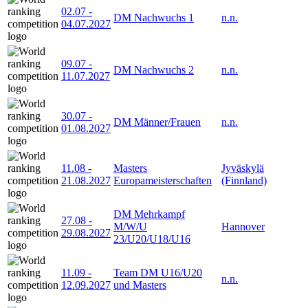
02.07
-
DM Nachwuchs 1
n.n.
04.07.2027
09.07
-
DM Nachwuchs 2
n.n.
11.07.2027
30.07
-
DM Männer/Frauen
n.n.
01.08.2027
11.08
-
Masters
Jyväskylä
21.08.2027
Europameisterschaften
(Finnland)
DM Mehrkampf
27.08
-
M/W/U
Hannover
29.08.2027
23/U20/U18/U16
11.09
-
Team DM U16/U20
n.n.
12.09.2027
und Masters