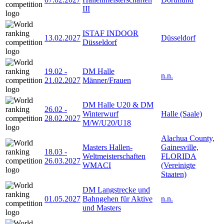
III
ISTAF INDOOR
13.02.2027
Düsseldorf
Düsseldorf
19.02
-
DM Halle
n.n.
21.02.2027
Männer/Frauen
DM Halle U20 & DM
26.02
-
Winterwurf
Halle (Saale)
28.02.2027
M/W/U20/U18
Alachua County,
Masters Hallen-
Gainesville,
18.03
-
Weltmeisterschaften
FLORIDA
26.03.2027
WMACI
(Vereinigte
Staaten)
DM Langstrecke und
01.05.2027
Bahngehen für Aktive
n.n.
und Masters