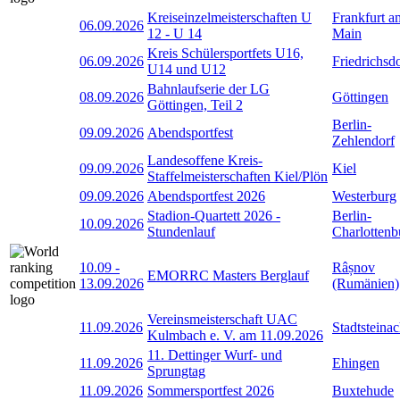
Kreiseinzelmeisterschaften U
Frankfurt a
06.09.2026
12 - U 14
Main
Kreis Schülersportfets U16,
06.09.2026
Friedrichsd
U14 und U12
Bahnlaufserie der LG
08.09.2026
Göttingen
Göttingen, Teil 2
Berlin-
09.09.2026
Abendsportfest
Zehlendorf
Landesoffene Kreis-
09.09.2026
Kiel
Staffelmeisterschaften Kiel/Plön
09.09.2026
Abendsportfest 2026
Westerburg
Stadion-Quartett 2026 -
Berlin-
10.09.2026
Stundenlauf
Charlottenb
10.09
-
Râșnov
EMORRC Masters Berglauf
13.09.2026
(Rumänien)
Vereinsmeisterschaft UAC
11.09.2026
Stadtsteina
Kulmbach e. V. am 11.09.2026
11. Dettinger Wurf- und
11.09.2026
Ehingen
Sprungtag
11.09.2026
Sommersportfest 2026
Buxtehude