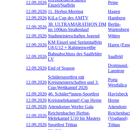
12.09.2026
Peine
Einzel/Staffeln
12.09.2026
11. Herbst-Meeting
Hagen
12.09.2026
KiLa Cup des AMTV
Hamburg
38. ULTRAMARATHON DM
Berlin-
12.09.2026
im 100km-Straßenlauf
Wartenberg
12.09.2026
Stadtmeisterschaften Jugend
Witten
KM Einzel und Sprintstaffeln
12.09.2026
Haren (Ems
U8-U12 + Rahmenwettbe
Bahnabschluss des Saalfelder
12.09.2026
Saalfeld
LV
Dortmund-
12.09.2026
End of Season
Lanstrop
Schülersportfest mit
Porta
12.09.2026
Kreismeisterschaften und 3.
Westfalica
Cup-Wettkampf 2026
12.09.2026
46. Schüler*innen-Sportfest
Havixbeck
12.09.2026
Kreismehrkampf/-Cup Herne
Herne
12.09.2026
Attendorner Werfer Gala
Attendorn
Reichenbacher Herbst-
Reichenbac
12.09.2026
Mehrkampf U10 bis Masters
(Vogtland)
12.09.2026
Sportfest Trittau
Trittau