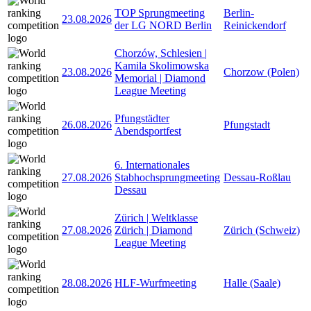
TOP Sprungmeeting
Berlin-
23.08.2026
der LG NORD Berlin
Reinickendorf
Chorzów, Schlesien |
Kamila Skolimowska
23.08.2026
Chorzow (Polen)
Memorial | Diamond
League Meeting
Pfungstädter
26.08.2026
Pfungstadt
Abendsportfest
6. Internationales
27.08.2026
Stabhochsprungmeeting
Dessau-Roßlau
Dessau
Zürich | Weltklasse
27.08.2026
Zürich | Diamond
Zürich (Schweiz)
League Meeting
28.08.2026
HLF-Wurfmeeting
Halle (Saale)