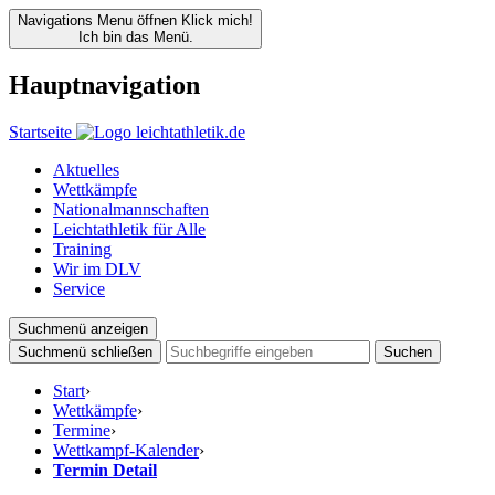
Navigations Menu öffnen
Klick mich!
Ich bin das Menü.
Hauptnavigation
Startseite
Aktuelles
Wettkämpfe
Nationalmannschaften
Leichtathletik für Alle
Training
Wir im DLV
Service
Suchmenü anzeigen
Suchmenü schließen
Suchen
Start
›
Wettkämpfe
›
Termine
›
Wettkampf-Kalender
›
Termin Detail