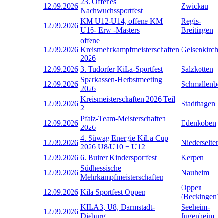
23. Offenes
12.09.2026
Zwickau
Nachwuchssportfest
KM U12-U14, offene KM
Regis-
12.09.2026
U16- Erw -Masters
Breitingen
offene
12.09.2026
Kreismehrkampfmeisterschaften
Gelsenkirc
2026
12.09.2026
3. Tudorfer KiLa-Sportfest
Salzkotten
Sparkassen-Herbstmeeting
12.09.2026
Schmallenb
2026
Kreismeisterschaften 2026 Teil
12.09.2026
Stadthagen
2
Pfalz-Team-Meisterschaften
12.09.2026
Edenkoben
2026
4. Süwag Energie KiLa Cup
12.09.2026
Niederselter
2026 U8/U10 + U12
12.09.2026
6. Buirer Kindersportfest
Kerpen
Südhessische
12.09.2026
Nauheim
Mehrkampfmeisterschaften
Oppen
12.09.2026
Kila Sportfest Oppen
(Beckingen
KILA3, U8, Darmstadt-
Seeheim-
12.09.2026
Dieburg
Jugenheim