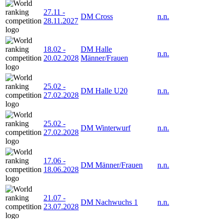
27.11
-
DM Cross
n.n.
28.11.2027
18.02
-
DM Halle
n.n.
20.02.2028
Männer/Frauen
25.02
-
DM Halle U20
n.n.
27.02.2028
25.02
-
DM Winterwurf
n.n.
27.02.2028
17.06
-
DM Männer/Frauen
n.n.
18.06.2028
21.07
-
DM Nachwuchs 1
n.n.
23.07.2028