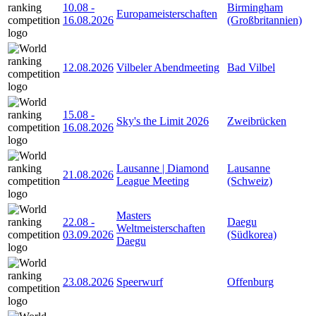
10.08
-
Birmingham
Europameisterschaften
16.08.2026
(Großbritannien)
12.08.2026
Vilbeler Abendmeeting
Bad Vilbel
15.08
-
Sky's the Limit 2026
Zweibrücken
16.08.2026
Lausanne | Diamond
Lausanne
21.08.2026
League Meeting
(Schweiz)
Masters
22.08
-
Daegu
Weltmeisterschaften
03.09.2026
(Südkorea)
Daegu
23.08.2026
Speerwurf
Offenburg